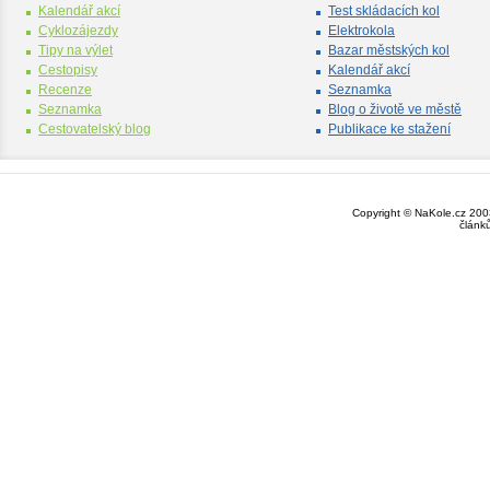
Kalendář akcí
Test skládacích kol
Cyklozájezdy
Elektrokola
Tipy na výlet
Bazar městských kol
Cestopisy
Kalendář akcí
Recenze
Seznamka
Seznamka
Blog o životě ve městě
Cestovatelský blog
Publikace ke stažení
Copyright © NaKole.cz 2003
článk