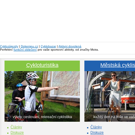
Cyklozájezdy
|
Dokempu.cz
|
Cyklobazar
|
Aktivni dovolená
Perfektní
funkční oblečení
pro vaše sportovní aktivity, od značky Moira.
Cykloturistika
Městská cyklis
výlety, cestování, rekreační cyklistika
každý den na kole ve va
Články
Články
Diskuze
Diskuze