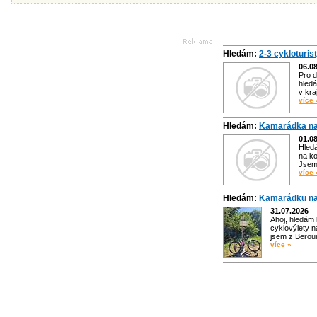
Hledám:
2-3 cykloturis
06.0
Pro d
hledá
v kra
více 
Hledám:
Kamarádka na
01.0
Hled
na ko
Jsem 
více 
Hledám:
Kamarádku na
31.07.2026
Ahoj, hledám
cyklovýlety n
jsem z Bero
více »