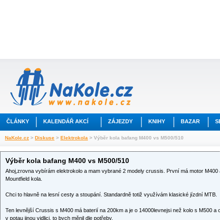
ČLÁNKY
KALENDÁŘ AKCÍ
ZÁJEZDY
KNIHY
BAZAR
S
NaKole.cz
>
Diskuse
>
Elektrokola
> Výběr kola bafang M400 vs M500/510
Výběr kola bafang M400 vs M500/510
Ahoj,zrovna vybírám elektrokolo a mam vybrané 2 modely crussis. První má motor M40
Mountfield kola.
Chci to hlavně na lesní cesty a stoupání. Standardně totiž využívám klasické jízdní MTB.
Ten levnější Crussis s M400 má baterií na 200km a je o 14000levnejsi než kolo s M500 a 
v potau jinou vidlici, to bych měnil dle potřeby.