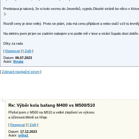
Predstava je taková, že si kolo vezmu do Jeseníků, vyjedu Dlouhé stráně bo něco v Krko
:).
Rozdíl ceny je dost velký. Proto se ptám, zda má cenu připlácet a nebo stačí vzít tu levněj
Na elektru jsem jel jen se zadním nabojem a to podle mě v lese a strání šupalo dost dobře.
Díky za radu
[
Reagovat
] [
Zpět
]
Datum:
06.07.2023
Autor:
Ihnaja
[
Zobrazit navigační strom
]
Re: Výběr kola bafang M400 vs M500/510
Přešel jsem z M500 na M510 a velké zlepšení ve výkonu
a účinnosti.Méně se hřeje.
[
Reagovat
] [
Zpět
]
Datum:
17.12.2023
Autor:
pišta1