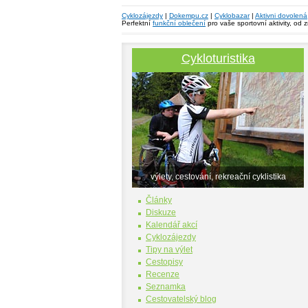
Cyklozájezdy
|
Dokempu.cz
|
Cyklobazar
|
Aktivni dovolená
Perfektní
funkční oblečení
pro vaše sportovní aktivity, od 
Cykloturistika
výlety, cestování, rekreační cyklistika
Články
Diskuze
Kalendář akcí
Cyklozájezdy
Tipy na výlet
Cestopisy
Recenze
Seznamka
Cestovatelský blog