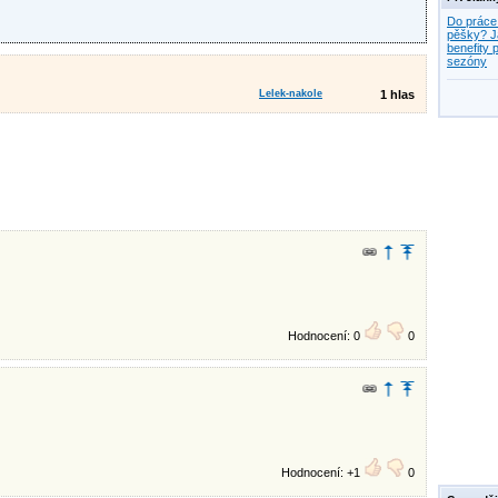
Do práce
pěšky? J
benefity p
sezóny
Lelek-nakole
1 hlas
Hodnocení: 0
0
Hodnocení: +1
0