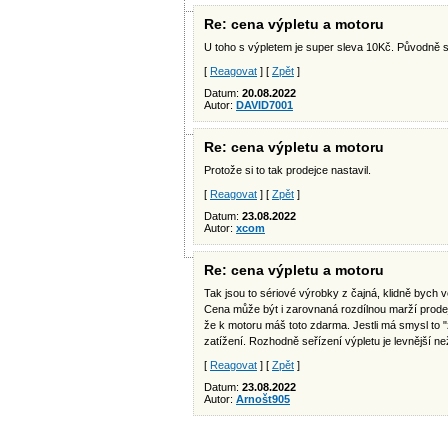
Re: cena výpletu a motoru
U toho s výpletem je super sleva 10Kč. Původně s
[
Reagovat
] [
Zpět
]
Datum:
20.08.2022
Autor:
DAVID7001
Re: cena výpletu a motoru
Protože si to tak prodejce nastavil.
[
Reagovat
] [
Zpět
]
Datum:
23.08.2022
Autor:
xcom
Re: cena výpletu a motoru
Tak jsou to sériové výrobky z čajná, klidně bych v
Cena může být i zarovnaná rozdílnou marží prodej
že k motoru máš toto zdarma. Jestli má smysl to "
zatížení. Rozhodně seřízení výpletu je levnější 
[
Reagovat
] [
Zpět
]
Datum:
23.08.2022
Autor:
Arnošt905