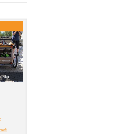
vozíku
k
i
pravě