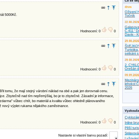
Co se děj
dnes
Oživení H
tál 5000Kč.
Točník
22.08.2026
Galasova
Č.411 ' D
Hodnocení: 0
0
Davle - 
29.08.2026
ŠVEJKO
Turistika,
setkání 
29.08.2026
2. CYKL
Orešán d
Hodnocení: 0
0
09.09.2026
Mezináro
lehokol Č
2026
ěřil tomu, že mají stejný várobní náklad na obé a pak jen dorovnali cenu.
ce. Zbytečně nad tím nepřemýšlaj, bo je to zbytečné. Zásadní je informace,
zdarma" vůbec chtít, bo materiál a kvalita vůbec ohledně plánovaného
než nový výplet rukama nějakého zaměstnance.
Vyzkouše
Cyklozáj
Hodnocení: 0
0
Inline bru
Pěší turis
Splavová
Nastavte si vlastní barvu pozadí:
Lyžování