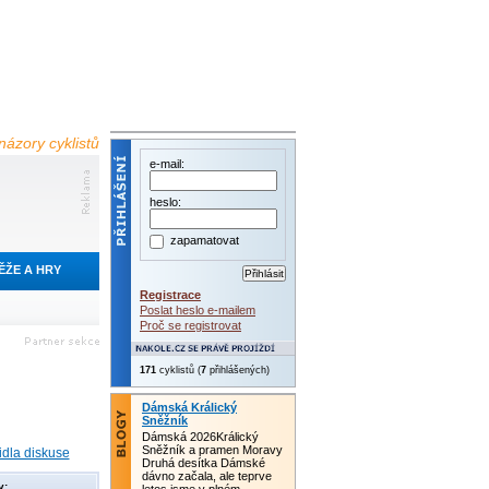
názory cyklistů
e-mail:
heslo:
zapamatovat
ĚŽE A HRY
Registrace
Poslat heslo e-mailem
Proč se registrovat
171
cyklistů (
7
přihlášených)
Dámská Králický
Sněžník
Dámská 2026Králický
Sněžník a pramen Moravy
idla diskuse
Druhá desítka Dámské
dávno začala, ale teprve
y: