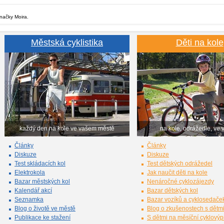
značky Moira.
Městská cyklistika
Děti na kole
každý den na kole ve vašem městě
na kole, odrážedle, ve 
Články
Články
Diskuze
Diskuze
Test skládacích kol
Test dětských odrážedel
Elektrokola
Jak naučit děti na kole
Bazar městských kol
Nenáročné cyklozájezdy
Kalendář akcí
Bazar dětských kol
Seznamka
Bazar vozíků a cyklosedače
Blog o životě ve městě
Blog o zkušenostech s dětm
Publikace ke stažení
S dětmi na měsíční cyklový