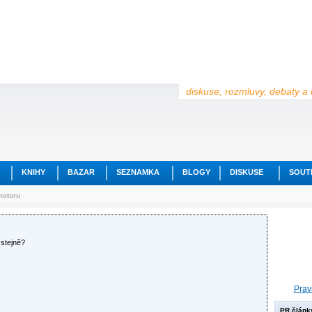
diskuse, rozmluvy, debaty a 
KNIHY
BAZAR
SEZNAMKA
BLOGY
DISKUSE
SOUT
motoru
 stejně?
Prav
PR článk