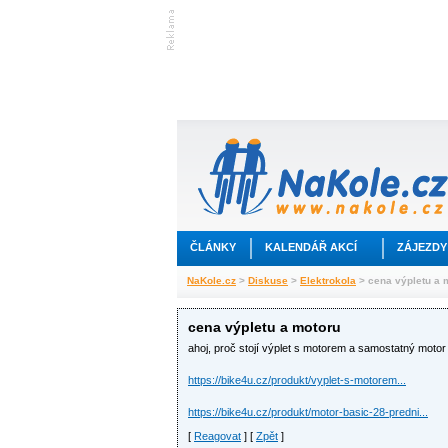
ČLÁNKY
KALENDÁŘ AKCÍ
ZÁJEZDY
NaKole.cz
>
Diskuse
>
Elektrokola
> cena výpletu a 
cena výpletu a motoru
ahoj, proč stojí výplet s motorem a samostatný motor
https://bike4u.cz/produkt/vyplet-s-motorem...
https://bike4u.cz/produkt/motor-basic-28-predni...
[
Reagovat
] [
Zpět
]