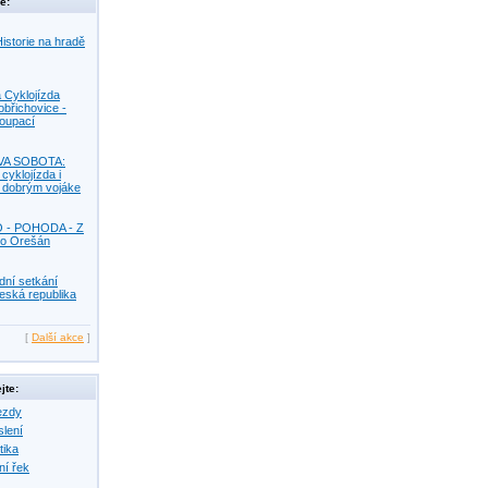
e:
istorie na hradě
 Cyklojízda
obřichovice -
Koupací
VA SOBOTA:
 cyklojízda i
s dobrým vojáke
O - POHODA - Z
o Orešán
dní setkání
eská republika
[
Další akce
]
jte:
ezdy
slení
tika
ní řek