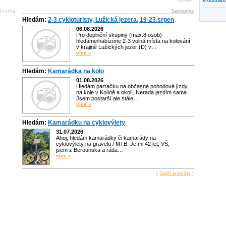
Seznamka
Hledám:
2-3 cykloturisty, Lužická jezera, 19-23.srpen
06.08.2026
Pro doplnění skupiny (max.8 osob)
hledáme/nabízíme 2-3 volná místa na kolování
v krajině Lužických jezer (D) v…
více »
Hledám:
Kamarádka na kolo
01.08.2026
Hledám parťačku na občasné pohodové jízdy
na kole v Kolíně a okolí. Nerada jezdím sama.
Jsem postarší ale stále…
více »
Hledám:
Kamarádku na cyklovýlety
31.07.2026
Ahoj, hledám kamarádky či kamarády na
cyklovýlety na gravelu / MTB. Je mi 42 let, VŠ,
jsem z Berounska a ráda…
více »
[
Další inzeráty
]