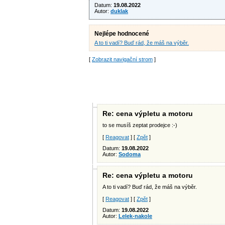
Datum:
19.08.2022
Autor:
duklak
Nejlépe hodnocené
A to ti vadí? Buď rád, že máš na výběr.
[
Zobrazit navigační strom
]
Re: cena výpletu a motoru
to se musíš zeptat prodejce :-)
[
Reagovat
] [
Zpět
]
Datum:
19.08.2022
Autor:
Sodoma
Re: cena výpletu a motoru
A to ti vadí? Buď rád, že máš na výběr.
[
Reagovat
] [
Zpět
]
Datum:
19.08.2022
Autor:
Lelek-nakole