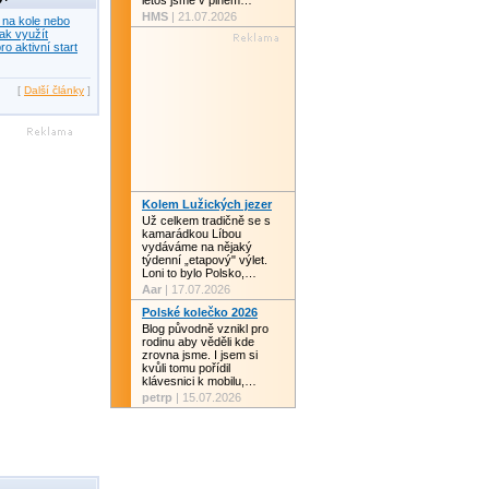
letos jsme v plném…
HMS
| 21.07.2026
 na kole nebo
ak využít
ro aktivní start
[
Další články
]
Kolem Lužických jezer
Už celkem tradičně se s
kamarádkou Líbou
vydáváme na nějaký
týdenní „etapový" výlet.
Loni to bylo Polsko,…
Aar
| 17.07.2026
Polské kolečko 2026
Blog původně vznikl pro
rodinu aby věděli kde
zrovna jsme. I jsem si
kvůli tomu pořídil
klávesnici k mobilu,…
petrp
| 15.07.2026