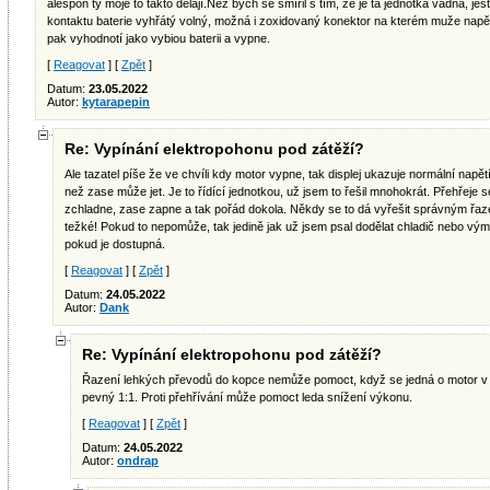
alespon ty moje to takto dělají.Než bych se smířil s tím, že je ta jednotka vadná, je
kontaktu baterie vyhřátý volný, možná i zoxidovaný konektor na kterém muže napětí
pak vyhodnotí jako vybiou baterii a vypne.
[
Reagovat
] [
Zpět
]
Datum:
23.05.2022
Autor:
kytarapepin
Re: Vypínání elektropohonu pod zátěží?
Ale tazatel píše že ve chvíli kdy motor vypne, tak displej ukazuje normální nap
než zase může jet. Je to řídící jednotkou, už jsem to řešil mnohokrát. Přehřeje
zchladne, zase zapne a tak pořád dokola. Někdy se to dá vyřešit správným řa
težké! Pokud to nepomůže, tak jedině jak už jsem psal dodělat chladič nebo výměn
pokud je dostupná.
[
Reagovat
] [
Zpět
]
Datum:
24.05.2022
Autor:
Dank
Re: Vypínání elektropohonu pod zátěží?
Řazení lehkých převodů do kopce nemůže pomoct, když se jedná o motor v z
pevný 1:1. Proti přehřívání může pomoct leda snížení výkonu.
[
Reagovat
] [
Zpět
]
Datum:
24.05.2022
Autor:
ondrap