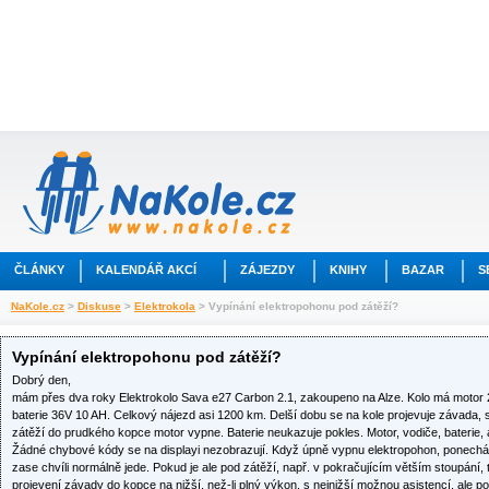
ČLÁNKY
KALENDÁŘ AKCÍ
ZÁJEZDY
KNIHY
BAZAR
S
NaKole.cz
>
Diskuse
>
Elektrokola
> Vypínání elektropohonu pod zátěží?
Vypínání elektropohonu pod zátěží?
Dobrý den,
mám přes dva roky Elektrokolo Sava e27 Carbon 2.1, zakoupeno na Alze. Kolo má motor 
baterie 36V 10 AH. Celkový nájezd asi 1200 km. Delší dobu se na kole projevuje závada, se
zátěží do prudkého kopce motor vypne. Baterie neukazuje pokles. Motor, vodiče, baterie, an
Žádné chybové kódy se na displayi nezobrazují. Když úpně vypnu elektropohon, ponechám
zase chvíli normálně jede. Pokud je ale pod zátěží, např. v pokračujícím větším stoupání,
projevení závady do kopce na nižší, než-li plný výkon, s nejnižší možnou asistencí, ale p