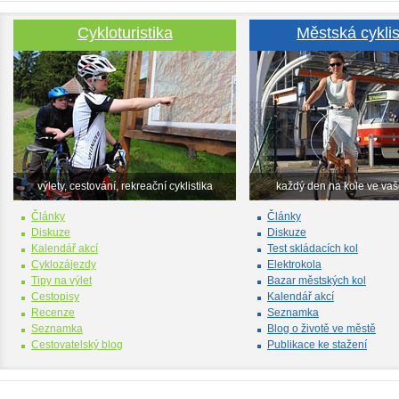
Cykloturistika
Městská cyklis
výlety, cestování, rekreační cyklistika
každý den na kole ve va
Články
Články
Diskuze
Diskuze
Kalendář akcí
Test skládacích kol
Cyklozájezdy
Elektrokola
Tipy na výlet
Bazar městských kol
Cestopisy
Kalendář akcí
Recenze
Seznamka
Seznamka
Blog o životě ve městě
Cestovatelský blog
Publikace ke stažení