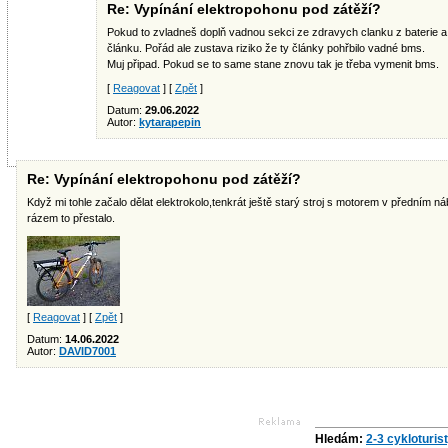
Re: Vypínání elektropohonu pod zátěží?
Pokud to zvladneš doplň vadnou sekci ze zdravych clanku z baterie a
článku. Pořád ale zustava riziko že ty články pohřbilo vadné bms.
Muj připad. Pokud se to same stane znovu tak je třeba vymenit bms.
[
Reagovat
] [
Zpět
]
Datum:
29.06.2022
Autor:
kytarapepin
Re: Vypínání elektropohonu pod zátěží?
Když mi tohle začalo dělat elektrokolo,tenkrát ještě starý stroj s motorem v předním ná
rázem to přestalo.
[
Reagovat
] [
Zpět
]
Datum:
14.06.2022
Autor:
DAVID7001
Hledám:
2-3 cykloturis