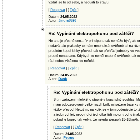
vzdálí se to od sebe, a neouatí to šťávu.
[
Reagovat
] [
Zpět
]
Datum:
24.05.2022
Autor:
Jindra8526
Re: Vypínání elektropohonu pod zátěží?
No a to je přesně ono... "v principu to tak nemůže být", ale o
nedává, ale prakticky to mám mnohokrát ověřené a i na různ
prudkém kopci lehký převod, tak se přehřátí jednotky ve ve
prostě nenastane. Kdybych to neměl osobně ověřené, tak 
rád, neboť většinou nic neřeší.
[
Reagovat
] [
Zpět
]
Datum:
24.05.2022
Autor:
Dank
Re: Vypínání elektropohonu pod zátěží?
S tím zařazením lehkého stupně v kopci plný souhlas. 
mám odpozorovaný velký rozdíl kolik mi sežere baterky 
těžký převod. Netuším, na kolik se v tom podepisuje to
a jedu rychleji, nebo řídící jednotka řídí motor trochu jina
pokud je kopec tak velký, že nejedu alespoň 15-18km/h, t
[
Reagovat
] [
Zpět
]
Datum:
24.05.2022
Autor:
Petrus