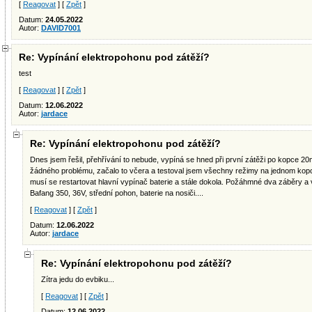
[
Reagovat
] [
Zpět
]
Datum:
24.05.2022
Autor:
DAVID7001
Re: Vypínání elektropohonu pod zátěží?
test
[
Reagovat
] [
Zpět
]
Datum:
12.06.2022
Autor:
jardace
Re: Vypínání elektropohonu pod zátěží?
Dnes jsem řešil, přehřívání to nebude, vypíná se hned při první zátěži po kopce 2
žádného problému, začalo to včera a testoval jsem všechny režimy na jednom kopci
musí se restartovat hlavní vypínač baterie a stále dokola. Požáhmné dva záběry a 
Bafang 350, 36V, střední pohon, baterie na nosiči....
[
Reagovat
] [
Zpět
]
Datum:
12.06.2022
Autor:
jardace
Re: Vypínání elektropohonu pod zátěží?
Zítra jedu do evbiku...
[
Reagovat
] [
Zpět
]
Datum:
12.06.2022