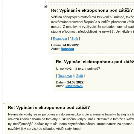
Re: Vypínání elektropohonu pod zátěží?
Většina nábojových motorů má frekvenční snímač, takže 
ovlivňováno frekvencí šlapání a s lehčím převodem větši
motoru. Z toho by mi vyplývalo, že se bude motor, přípa
stupně přípomoci, předpokládejme nejvyšší. Je někde v 
[
Reagovat
] [
Zpět
]
Datum:
24.05.2022
Autor:
Benshot
Re: Vypínání elektropohonu pod zátěž
jo, co když má torzní snímač?
[
Reagovat
] [
Zpět
]
Datum:
24.05.2022
Autor:
Jindra8526
Re: Vypínání elektropohonu pod zátěží?
Nevím,ale kdyby se mi po odvezení do servisu,kontrole a výměně baterky ta stejná chy
odvezu znovu a trvám na tom,aby tu skutečnou chybu našli. Nemluvě o tom,že s každ
byl nepříjemnější. Začalo by to už u toho zbytečného nákupu druhé baterie za spous
navštívit jiný servis,kde si budou vědět rady ihned.