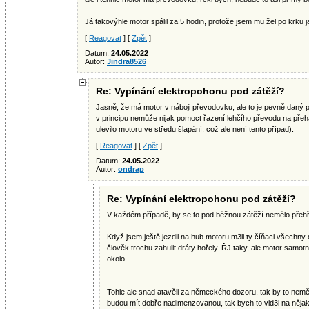
Já takovýhle motor spálil za 5 hodin, protože jsem mu žel po krku j
[
Reagovat
] [
Zpět
]
Datum:
24.05.2022
Autor:
Jindra8526
Re: Vypínání elektropohonu pod zátěží?
Jasně, že má motor v náboji převodovku, ale to je pevně daný p
v principu nemůže nijak pomoct řazení lehčího převodu na přeh
ulevilo motoru ve středu šlapání, což ale není tento případ).
[
Reagovat
] [
Zpět
]
Datum:
24.05.2022
Autor:
ondrap
Re: Vypínání elektropohonu pod zátěží?
V každém případě, by se to pod běžnou zátěží nemělo přehří
Když jsem ještě jezdil na hub motoru m3li ty číňaci všechny 
člověk trochu zahulit dráty hořely. ŘJ taky, ale motor samotne
okolo...
Tohle ale snad atavěli za německého dozoru, tak by to neměl
budou mít dobře nadimenzovanou, tak bych to vid3l na nějakej