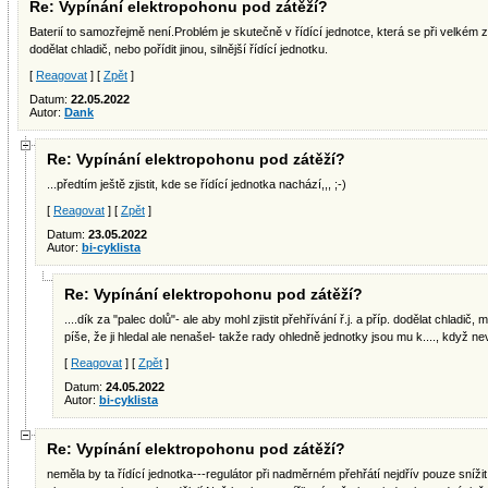
Re: Vypínání elektropohonu pod zátěží?
Baterií to samozřejmě není.Problém je skutečně v řídící jednotce, která se při velkém z
dodělat chladič, nebo pořídit jinou, silnější řídící jednotku.
[
Reagovat
] [
Zpět
]
Datum:
22.05.2022
Autor:
Dank
Re: Vypínání elektropohonu pod zátěží?
...předtím ještě zjistit, kde se řídící jednotka nachází,,, ;-)
[
Reagovat
] [
Zpět
]
Datum:
23.05.2022
Autor:
bi-cyklista
Re: Vypínání elektropohonu pod zátěží?
....dík za "palec dolů"- ale aby mohl zjistit přehřívání ř.j. a příp. dodělat chladič, 
píše, že ji hledal ale nenašel- takže rady ohledně jednotky jsou mu k...., když neví
[
Reagovat
] [
Zpět
]
Datum:
24.05.2022
Autor:
bi-cyklista
Re: Vypínání elektropohonu pod zátěží?
neměla by ta řídící jednotka---regulátor při nadměrném přehřátí nejdřív pouze sníži