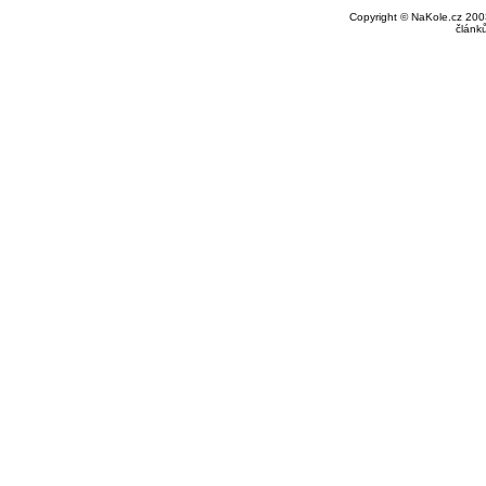
Copyright © NaKole.cz 2003
článk