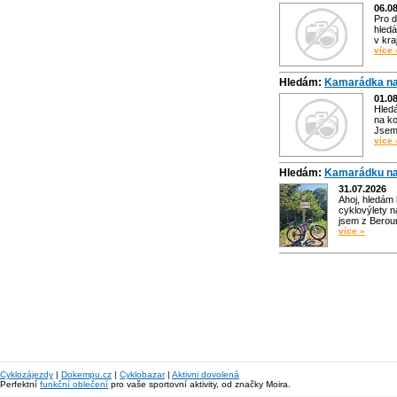
06.0
Pro d
hledá
v kra
více 
Hledám:
Kamarádka na
01.0
Hled
na ko
Jsem 
více 
Hledám:
Kamarádku na
31.07.2026
Ahoj, hledám
cyklovýlety n
jsem z Bero
více »
Cyklozájezdy
|
Dokempu.cz
|
Cyklobazar
|
Aktivni dovolená
Perfektní
funkční oblečení
pro vaše sportovní aktivity, od značky Moira.