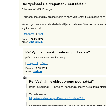
Re: Vypínání elektropohonu pod zátěží?
Tohle má střeďák Bafangu.
Odlehčení motorku by zřejmě mohlo to zahřívání omezit, ale možná taky 
Vůbec bych se v tom nehrabal a hodil jim to na hlavu. Střeďak by se nemě
nějaký problémek.
[
Reagovat
] [
Zpět
]
Datum:
24.05.2022
Autor:
Jindra8526
Re: Vypínání elektropohonu pod zátěží?
píše: "motor 250W v zadním náboji"
[
Reagovat
] [
Zpět
]
Datum:
24.05.2022
Autor:
ondrap
Re: Vypínání elektropohonu pod zátěží?
jasně, já nagooglil 5.1 nebo co, nenapadlo, mě že se liší těma číslam
To bude tenhle:
https://www.alza.cz/sport/sava-e27-carbon-2-1...
ale i tenhle motor má převodovku, řekl bych, nebude to asi přímý b