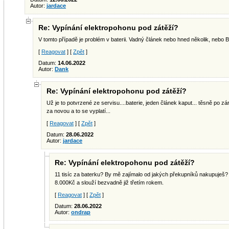
Autor:
jardace
Re: Vypínání elektropohonu pod zátěží?
V tomto případě je problém v baterii. Vadný článek nebo hned několik, nebo 
[
Reagovat
] [
Zpět
]
Datum:
14.06.2022
Autor:
Dank
Re: Vypínání elektropohonu pod zátěží?
Už je to potvrzené ze servisu....baterie, jeden článek kaput... těsně po z
za novou a to se vyplatí...
[
Reagovat
] [
Zpět
]
Datum:
28.06.2022
Autor:
jardace
Re: Vypínání elektropohonu pod zátěží?
11 tisíc za baterku? By mě zajímalo od jakých překupníků nakupuješ
8.000Kč a slouží bezvadně již třetím rokem.
[
Reagovat
] [
Zpět
]
Datum:
28.06.2022
Autor:
ondrap