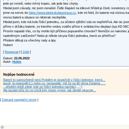
jede po rovině, nebo mírný kopec, tak jede bez chyby.
Hledal jsem závady, nic jsem nenašel. Čidlo šlapání na klikové hřídeli je čisté, konektory
jsme na servis do
https://www.elektrokolaostrava.cz
, kde mi řekli, že baterie má nízkou k
novou baterii a situace se nikterak nezlepšila.
Hledal jsem, kde má kolo řídící jednotku, za účelem zjištění zda se nepřehřívá. Ale nic js
přímo v držáku baterie, ze kterého vedou vodiče přímo k ovládacímu displayi (typ KD 58C
Prosím napadá Vás, co by mohlo být příčinou popsaného chování? Nemůže se nakonec je
nadměrným zatížením? Nebo je někde skryta řídící jednotka, která se přehříva?
Předem děkuji za všechny rady a tipy.
Hubert
[
Reagovat
] [
Zpět
]
Datum:
22.05.2022
Autor:
Hubis
Nejlépe hodnocené
Baterií to samozřejmě není.Problém je skutečně v řídící jednotce, která…
jasně, já nagooglil 5.1 nebo co, nenapadlo, mě že se liší těma číslama...…
...předtím ještě zjistit, kde se řídící jednotka nachází,,, ;-)
Ale tazatel píše že ve chvíli kdy motor vypne, tak displej ukazuje…
[
Zobrazit navigační strom
]