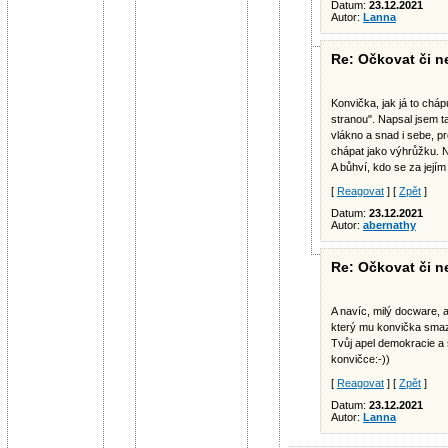
Datum:
23.12.2021
Autor:
Lanna
Re: Očkovat či ne
Konvička, jak já to chá
stranou". Napsal jsem 
vlákno a snad i sebe, p
chápat jako výhrůžku. Ne
A bůhví, kdo se za jejím
[
Reagovat
] [
Zpět
]
Datum:
23.12.2021
Autor:
abernathy
Re: Očkovat či ne
A navíc, milý docware, 
který mu konvička smaz
Tvůj apel demokracie a
konvičce:-))
[
Reagovat
] [
Zpět
]
Datum:
23.12.2021
Autor:
Lanna