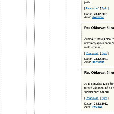
jiného.
[
Reagovat
] [
Zpět
]
Datum:
23.12.2021
Autor:
docware
Re: Očkovat či ne
Žumpa?? Máte jí plnou? 
někam vyšplouchnou. Ví
málo vitamínů..
[
Reagovat
] [
Zpět
]
Datum:
23.12.2021
Autor:
konvicka
Re: Očkovat či ne
Je to konvičko tvoje žu
férově všechno, né že 
"politického" názoru!
[
Reagovat
] [
Zpět
]
Datum:
23.12.2021
Autor:
PepikW