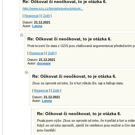
Re: Očkovat či neočkovat, to je otázka 6.
http://www.szu.cz/tema/prevence/pocet...
[
Reagovat
] [
Zpět
]
Datum:
21.12.2021
Autor:
Lanna
Re: Očkovat či neočkovat, to je otázka 6.
Proti tvrzení že data z ÚZIS jsou zfalšovaná argumentovat předložením pr
[
Reagovat
] [
Zpět
]
Datum:
21.12.2021
Autor:
docware
Re: Očkovat či neočkovat, to je otázka 6.
Zkus se oprostit od toho, že ti furt někdo lže, tají a falšuje data.
[
Reagovat
] [
Zpět
]
Datum:
21.12.2021
Autor:
Lanna
Re: Očkovat či neočkovat, to je otázka 6.
Psala jsem výše. Zkus se oprostit od toho, že ti pořád a furt a stále 
Když se od toho oprostíš, zjistíš že reinfekce jsou možné a čím d
jsou častější.