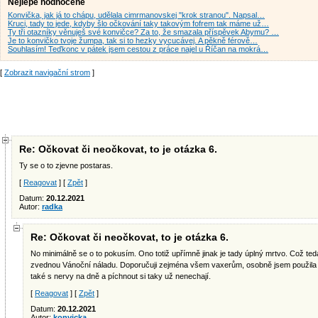
Nejlépe hodnocené
Konvička, jak já to chápu, udělala cimrmanovskej "krok stranou". Napsal…
Kruci, tady to jede, kdyby šlo očkování taky takovým fofrem tak máme už…
Ty tři otazníky věnuješ své konvičce? Za to, že smazala příspěvek Abymu? …
Je to konvičko tvoje žumpa, tak si to hezky vycucávej. A pěkně férově…
Souhlasím! Teďkonc v pátek jsem cestou z práce najel u Říčan na mokrá…
[
Zobrazit navigační strom
]
Re: Očkovat či neočkovat, to je otázka 6.
Ty se o to zjevne postaras.
[
Reagovat
] [
Zpět
]
Datum:
20.12.2021
Autor:
radka
Re: Očkovat či neočkovat, to je otázka 6.
No minimálně se o to pokusím. Ono totiž upřímně jinak je tady úplný mrtvo. Což te
zvednou Vánoční náladu. Doporučuji zejména všem vaxerům, osobně jsem použila 
také s nervy na dně a píchnout si taky už nenechají.
[
Reagovat
] [
Zpět
]
Datum:
20.12.2021
Autor:
konvicka