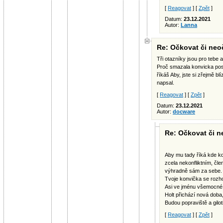
[
Reagovat
] [
Zpět
]
Datum:
23.12.2021
Autor:
Lanna
Re: Očkovat či neoč
Tři otazníky jsou pro tebe 
Proč smazala konvicka po
říkáš Aby, jste si zřejmě bl
napsal.
[
Reagovat
] [
Zpět
]
Datum:
23.12.2021
Autor:
docware
Re: Očkovat či ne
Aby mu tady říká kde kd
zcela nekonfliktním, čl
výhradně sám za sebe.
Tvoje konvička se rozh
Asi ve jménu všemocné d
Holt přichází nová doba,
Budou popraviště a giloti
[
Reagovat
] [
Zpět
]