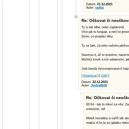
Datum:
21.12.2021
Autor:
radka
Re: Očkovat či neočkovat
Ty si tak blbá, nebo zaplacená.
Víse jak to funguje, a není to jen
živím, co proplácí léky.
Ty se fakt, za toho vašeho plešoun
Naserou ti, až to praskne, naser
Mořský koník a tvé udatenství, ja
Jste banda zkorumpovaných hajz
[
Reagovat
] [
Zpět
]
Datum:
22.12.2021
Autor:
Jindra8526
Re: Očkovat či neočko
00:54 - tak to mluví za vše. Z
sneseme, viď.
Meleš hovadiny a vaříš tak ako
matka. A že ta se úplatku nebr