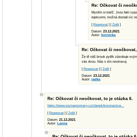
Re: Očkovat či neočko
Myslím si totéž. Jsou fakt vypat
injekcemi, možná dostali víc n
[
Reagovat
] [
Zpět
]
Datum:
23.12.2021
Autor:
konvicka
Re: Očkovat či neočkovat, 
Že tě náš brouk pytlík zásobuje svým
vás dvou. Nás s tím neotravuj.
[
Reagovat
] [
Zpět
]
Datum:
23.12.2021
Autor:
radka
Re: Očkovat či neočkovat, to je otázka 6.
https://www.seznamzpravy.cz/clanek/koronavirus...
[
Reagovat
] [
Zpět
]
Datum:
21.12.2021
Autor:
Lanna
Re: Očkovat či neočkovat, to je otázka 6