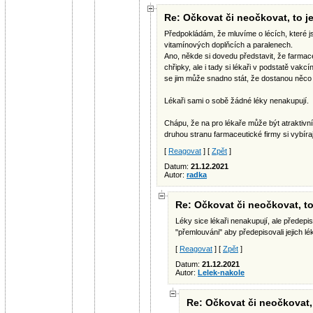
Re: Očkovat či neočkovat, to je
Předpokládám, že mluvíme o lécích, které j
vitamínových doplňcích a paralenech.
Ano, někde si dovedu představit, že farmaceu
chřipky, ale i tady si lékaři v podstatě vakcí
se jim může snadno stát, že dostanou něco j
Lékaři sami o sobě žádné léky nenakupují.
Chápu, že na pro lékaře může být atraktivní
druhou stranu farmaceutické firmy si vybírají
[
Reagovat
] [
Zpět
]
Datum:
21.12.2021
Autor:
radka
Re: Očkovat či neočkovat, to
Léky sice lékaři nenakupují, ale předepisu
"přemlouváni" aby předepisovali jejich 
[
Reagovat
] [
Zpět
]
Datum:
21.12.2021
Autor:
Lelek-nakole
Re: Očkovat či neočkovat, 