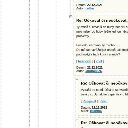
Datum:
22.12.2021
Autor:
radka
Re: Očkovat či neočkovat, 
Ty svině si nevidíš do huby, neseru se
nulo neber do huby, ještě jednou něc
problémy.
Poslední varování ty mrcho.
Do mě se navážej jak chceš, ale moji
pochopit,že tady končí sranda?
[
Reagovat
] [
Zpět
]
Datum:
22.12.2021
Autor:
Jindra8526
Re: Očkovat či neočkovat
Vykašli se na ní. Dělá to schválně
baví víc. Už takhle vypěnila víc lid
[
Reagovat
] [
Zpět
]
Datum:
22.12.2021
Autor:
Brahma
Re: Očkovat či neočkovat