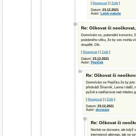
[
Reagovat
] [
Zpět
]
Datum:
23.12.2021
Autor:
Lelek-nakole
Re: Očkovat či neočkovat, 
Domnívám se, pubertální konvicko, že
podobného věku, že by ses mohla víc 
dospělé. Dík.
[
Reagovat
] [
Zpět
]
Datum:
23.12.2021
Autor:
Pepíček
Re: Očkovat či neočkovat
Domnívám se Pepíčku že by jste mě
předvádí Šíravník, Lanna i další, 
pyšnit a nadřazovat nad mladou g
[
Reagovat
] [
Zpět
]
Datum:
23.12.2021
Autor:
docware
Re: Očkovat či neočko
Nezlob se docware, ale když v
internetové alterego, tak se oz