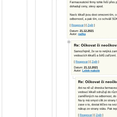
Farmaceutické firmy tohle řeší přes p
dohadují ceny, slevy apod.
Navíc lékaři jsou dost omezeni tím, 
odborností, a pak tím, co schválí SÚ
[
Reagovat
] [
Zpět
]
Datum:
21.12.2021
Autor:
radka
Re: Očkovat či neočkovat
Samozřejmě, že se to netýká zam
vedoucích lékařů a šéfů zařízení.
[
Reagovat
] [
Zpět
]
Datum:
21.12.2021
Autor:
Lelek-nakole
Re: Očkovat či neočko
Ani na ně už dneska farmaceuti
vedoucí lékaři sdružují do růz
zaměřených na odbornost, do k
Na ty má smysl cílit ze strany 
zase o to, dostat léčivo na se
nákup ze strany státu. Pak te
[
Reagovat
] [
Zpět
]