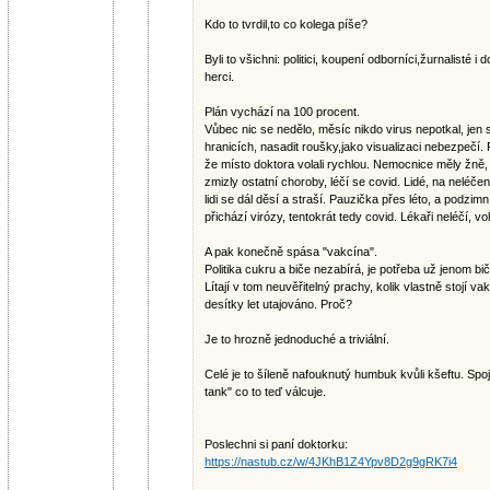
Kdo to tvrdil,to co kolega píše?
Byli to všichni: politici, koupení odborníci,žurnalisté 
herci.
Plán vychází na 100 procent.
Vůbec nic se nedělo, měsíc nikdo virus nepotkal, jen s
hranicích, nasadit roušky,jako visualizaci nebezpečí. 
že místo doktora volali rychlou. Nemocnice měly žně
zmizly ostatní choroby, léčí se covid. Lidé, na neléče
lidi se dál děsí a straší. Pauzička přes léto, a podzi
přichází virózy, tentokrát tedy covid. Lékaři neléčí, v
A pak konečně spása "vakcína".
Politika cukru a biče nezabírá, je potřeba už jenom bič
Lítají v tom neuvěřitelný prachy, kolik vlastně stojí va
desítky let utajováno. Proč?
Je to hrozně jednoduché a triviální.
Celé je to šíleně nafouknutý humbuk kvůli kšeftu. Spo
tank" co to teď válcuje.
Poslechni si paní doktorku:
https://nastub.cz/w/4JKhB1Z4Ypv8D2g9gRK7i4