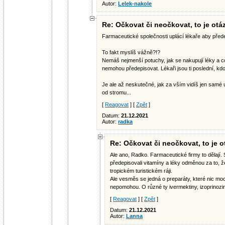
Autor:
Lelek-nakole
Re: Očkovat či neočkovat, to je otáz
Farmaceutické společnosti uplácí lékaře aby přede
To fakt myslíš vážně?!?
Nemáš nejmenší potuchy, jak se nakupují léky a c
nemohou předepisovat. Lékaři jsou ti poslední, kd
Je ale až neskutečné, jak za vším vidíš jen samé 
od stromu...
[
Reagovat
] [
Zpět
]
Datum:
21.12.2021
Autor:
radka
Re: Očkovat či neočkovat, to je o
Ale ano, Radko. Farmaceutické firmy to dělají.
předepisovali vitamíny a léky odměnou za to, 
tropickém turistickém ráji.
Ale vesměs se jedná o preparáty, které nic moc
nepomohou. O různé ty ivermektiny, izoprinozi
[
Reagovat
] [
Zpět
]
Datum:
21.12.2021
Autor:
Lanna