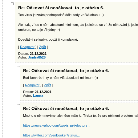
Re: Očkovat či neočkovat, to je otázka 6.
Ten virus je znám pochopitelně déle, tedy ve Wuchanu :-)
Ale i tak, ví se o něm absolutní minimum, ale jediné co se ví, že očkování je jedi
omicron, co tu je tři týdny :-)
Dovoláš-li se logiky, použij jí komplexně.
[
Reagovat
] [
Zpět
]
Datum:
21.12.2021
Autor:
Jindra8526
Re: Očkovat či neočkovat, to je otázka 6.
Buď konkrétní, ty o něm víš absolutní minimum:-))
[
Reagovat
] [
Zpět
]
Datum:
21.12.2021
Autor:
Lanna
Re: Očkovat či neočkovat, to je otázka 6.
Mnoho o něm nevíme, ale něco málo jo. Třeba to, že pro něj není problém nak
https://news.yahoo.com/two-israeli-doctors...
https://twitter.com/SenBooker/status...