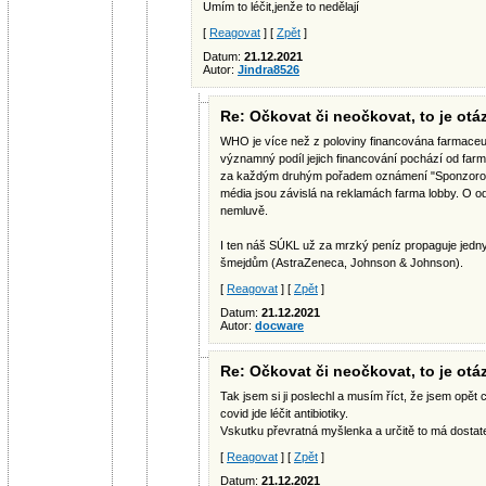
Umím to léčit,jenže to nedělají
[
Reagovat
] [
Zpět
]
Datum:
21.12.2021
Autor:
Jindra8526
Re: Očkovat či neočkovat, to je otáz
WHO je více než z poloviny financována farmac
významný podíl jejich financování pochází od farma
za každým druhým pořadem oznámení "Sponzorov
média jsou závislá na reklamách farma lobby. O 
nemluvě.
I ten náš SÚKL už za mrzký peníz propaguje jedny
šmejdům (AstraZeneca, Johnson & Johnson).
[
Reagovat
] [
Zpět
]
Datum:
21.12.2021
Autor:
docware
Re: Očkovat či neočkovat, to je otáz
Tak jsem si ji poslechl a musím říct, že jsem opět 
covid jde léčit antibiotiky.
Vskutku převratná myšlenka a určitě to má dosta
[
Reagovat
] [
Zpět
]
Datum:
21.12.2021