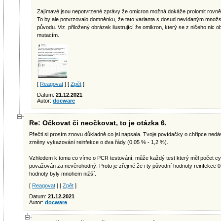
Zajímavé jsou nepotvrzené zprávy že omicron možná dokáže prolomit rovněž
To by ale potvrzovalo domněnku, že tato varianta s dosud nevídaným množst
původu. Viz. přiložený obrázek ilustrující že omikron, který se z ničeho nic
mutacím.
[
Reagovat
] [
Zpět
]
Datum:
21.12.2021
Autor:
docware
Re: Očkovat či neočkovat, to je otázka 6.
Přečti si prosím znovu důkladně co jsi napsala. Tvoje povídačky o chřipce nedá
změny vykazování reinfekce o dva řády (0,05 % - 1,2 %).
Vzhledem k tomu co víme o PCR testování, může každý test který měl počet cykl
považován za nevěrohodný. Proto je zřejmé že i ty původní hodnoty reinfekce 
hodnoty byly mnohem nižší.
[
Reagovat
] [
Zpět
]
Datum:
21.12.2021
Autor:
docware