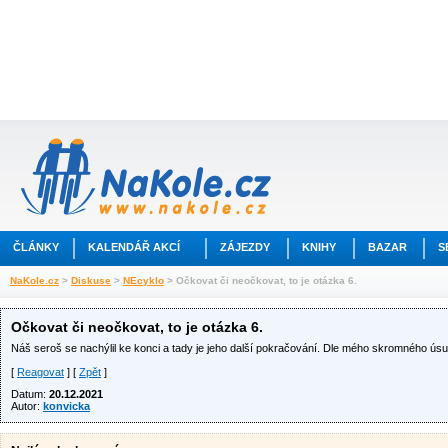
ČLÁNKY
KALENDÁŘ AKCÍ
ZÁJEZDY
KNIHY
BAZAR
S
NaKole.cz
>
Diskuse
>
NEcyklo
> Očkovat či neočkovat, to je otázka 6.
Očkovat či neočkovat, to je otázka 6.
Náš seroš se nachýlil ke konci a tady je jeho další pokračování. Dle mého skromného úsu
[
Reagovat
] [
Zpět
]
Datum:
20.12.2021
Autor:
konvicka