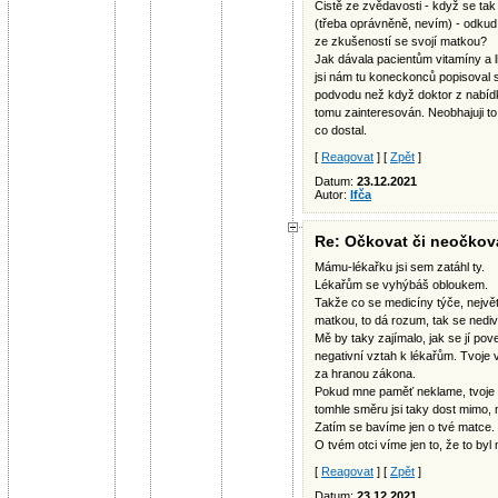
Čistě ze zvědavosti - když se tak
(třeba oprávněně, nevím) - odkud 
ze zkušeností se svojí matkou?
Jak dávala pacientům vitamíny a l
jsi nám tu koneckonců popisoval sá
podvodu než když doktor z nabídk
tomu zainteresován. Neobhajuji to
co dostal.
[
Reagovat
] [
Zpět
]
Datum:
23.12.2021
Autor:
Ifča
Re: Očkovat či neočkovat
Mámu-lékařku jsi sem zatáhl ty.
Lékařům se vyhýbáš obloukem.
Takže co se medicíny týče, největ
matkou, to dá rozum, tak se nediv
Mě by taky zajímalo, jak se jí po
negativní vztah k lékařům. Tvoje 
za hranou zákona.
Pokud mne paměť neklame, tvoje 
tomhle směru jsi taky dost mimo,
Zatím se bavíme jen o tvé matce.
O tvém otci víme jen to, že to byl
[
Reagovat
] [
Zpět
]
Datum:
23.12.2021