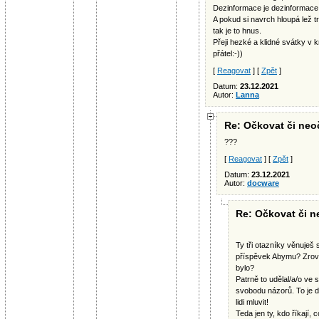
Dezinformace je dezinformace a
A pokud si navrch hloupá lež t
tak je to hnus.
Přeji hezké a klidné svátky v
přátel:-))
[
Reagovat
] [
Zpět
]
Datum:
23.12.2021
Autor:
Lanna
Re: Očkovat či neoč
???
[
Reagovat
] [
Zpět
]
Datum:
23.12.2021
Autor:
docware
Re: Očkovat či ne
Ty tři otazníky věnuješ
příspěvek Abymu? Zro
bylo?
Patrně to udělal/a/o ve
svobodu názorů. To je 
lidi mluvit!
Teda jen ty, kdo říkají, 