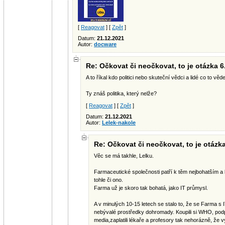
[
Reagovat
] [
Zpět
]
Datum:
21.12.2021
Autor:
docware
Re: Očkovat či neočkovat, to je otázka 6
A to říkal kdo politici nebo skuteční vědci a lidé co to věd
Ty znáš politika, který nelže?
[
Reagovat
] [
Zpět
]
Datum:
21.12.2021
Autor:
Lelek-nakole
Re: Očkovat či neočkovat, to je otázka
Věc se má takhle, Lelku.
Farmaceutické společnosti patří k těm nejbohatším a l
tohle či ono.
Farma už je skoro tak bohatá, jako IT průmysl.
A v minulých 10-15 letech se stalo to, že se Farma s I
nebývalé prostředky dohromady. Koupili si WHO, podpl
media,zaplatili lékaře a profesory tak nehorázně, že vytv