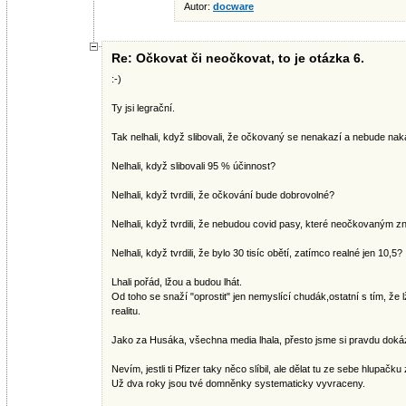
Autor:
docware
Re: Očkovat či neočkovat, to je otázka 6.
:-)
Ty jsi legrační.
Tak nelhali, když slibovali, že očkovaný se nenakazí a nebude nak
Nelhali, když slibovali 95 % účinnost?
Nelhali, když tvrdili, že očkování bude dobrovolné?
Nelhali, když tvrdili, že nebudou covid pasy, které neočkovaným z
Nelhali, když tvrdili, že bylo 30 tisíc obětí, zatímco realné jen 10,5?
Lhali pořád, lžou a budou lhát.
Od toho se snaží "oprostit" jen nemyslící chudák,ostatní s tím, že l
realitu.
Jako za Husáka, všechna media lhala, přesto jsme si pravdu dokáza
Nevím, jestli ti Pfizer taky něco slíbil, ale dělat tu ze sebe hlupač
Už dva roky jsou tvé domněnky systematicky vyvraceny.