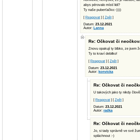
abys pérovalo místí lidi?
Ty naše puberťačko:-))))
[
Reagovat
] [
Zpět
]
Datum:
23.12.2021
Autor:
Lanna
Re: Očkovat či neočkovat
Znovu opakují ty blbko, ze jsem ž
Ty to kraví debilko!
[
Reagovat
] [
Zpět
]
Datum:
23.12.2021
Autor:
konvicka
Re: Očkovat či neočko
U takových jako ty nikdy člově
[
Reagovat
] [
Zpět
]
Datum:
23.12.2021
Autor:
radka
Re: Očkovat či neočko
Jo, si tady správně ve své ž
spláchnout :-)