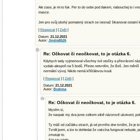
Ale zase, je mi to fuk. Per to do sebe pod tlakem, nabouchej to i v
masce.
Jen pro svůj ubohý pomatený strach se nesnaž šikanovat ostatní 
[
Reagovat
] [
Zpět
]
Datum:
21.12.2021
Autor:
Jindra8526
Re: Očkovat či neočkovat, to je otázka 6.
Kdybych tady vyjmenoval všechny tvé otočky a převrácení názor
vydalo alespoň na 5 bodů. Přesto netvrdím, že lžeš. Jen mění
normální vývoj. Nikdo nemá křišťálovou kouli.
[
Reagovat
] [
Zpět
]
Datum:
21.12.2021
Autor:
Brahma
Re: Očkovat či neočkovat, to je otázka 6.
Myslím si,
že naopak my dva jsme celkem silně názorově ukotveni, pok
Ty máš od začátku strach, já od prvního dne tvrdím, že je t
Tvrdil jsem, a lze to dohledat že vakcína fungovat nebude, 
zmutuje to.
A to se i stalo.