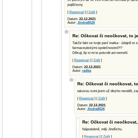
pojišťovny
[
Reagovat
] [
Zpět
]
Datum:
22.12.2021
Autor:
Jindra8526
Re: Očkovat či neočkovat, to je
Takže fakt se tvoje paní matka - údajně to s
farmaceutickými společnostmi?!?
Děkuji, líp si mi to potvrdit ani nemohl.
[
Reagovat
] [
Zpět
]
Datum:
22.12.2021
Autor:
radka
Re: Očkovat či neočkovat, to
takovou svini jsem už dlozho neviděl, za
[
Reagovat
] [
Zpět
]
Datum:
22.12.2021
Autor:
Jindra8526
Re: Očkovat či neočkovat, 
Nápodobně, milý Jindřichu.
[
Reagovat
] [
Zpět
]