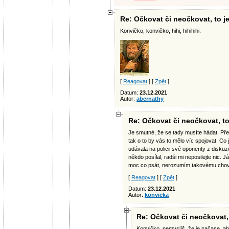
Re: Očkovat či neočkovat, to je
Konvičko, konvičko, hihi, hihihihi.
[
Reagovat
] [
Zpět
]
Datum:
23.12.2021
Autor:
abernathy
Re: Očkovat či neočkovat, to
Je smutné, že se tady musíte hádat. Pře
tak o to by vás to mělo víc spojovat. Co 
udávala na policii své oponenty z diskuz
někdo posílal, radši mi neposilejte nic.
moc co psát, nerozumím takovému chov
[
Reagovat
] [
Zpět
]
Datum:
23.12.2021
Autor:
konvicka
Re: Očkovat či neočkovat, 
Konvičko, nemyslíš, že je načase, a