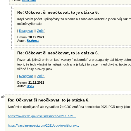
Re: Očkovat či neočkovat, to je otázka 6.
Když vidím počet 3 příspěvky za 8 hodin a z toho dva kritické a jeden tvůj, tak
totálně vyčerpalo.
[
Reagovat
] [
Zpět
]
Datum:
20.12.2021
Autor:
Brahma
Re: Očkovat či neočkovat, to je otázka 6.
Pozor, ale jelikož omikron kosí vaxery " odborníci" z propagandy dali hlavy doh
teorii, že tedy vlastně ta nejlepší ochrana je když to vaxer hned chytne, takže 
věčné časy a nikdy jinak.
[
Reagovat
] [
Zpět
]
Datum:
21.12.2021
Autor:
OVG
Re: Očkovat či neočkovat, to je otázka 6.
Není mi to úplně jasné ale vypadá to že CDC zruší na konci roku 2021 PCR testy jako v
https://www.cdc.gov/csels/dls/locs/2021/07-21...
https://vaccineimpact.com/2021/cdc-to-withdraw...