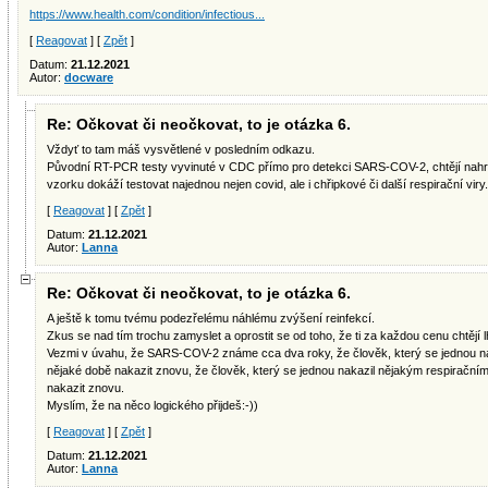
https://www.health.com/condition/infectious...
[
Reagovat
] [
Zpět
]
Datum:
21.12.2021
Autor:
docware
Re: Očkovat či neočkovat, to je otázka 6.
Vždyť to tam máš vysvětlené v posledním odkazu.
Původní RT-PCR testy vyvinuté v CDC přímo pro detekci SARS-COV-2, chtějí nahra
vzorku dokáží testovat najednou nejen covid, ale i chřipkové či další respirační viry.
[
Reagovat
] [
Zpět
]
Datum:
21.12.2021
Autor:
Lanna
Re: Očkovat či neočkovat, to je otázka 6.
A ještě k tomu tvému podezřelému náhlému zvýšení reinfekcí.
Zkus se nad tím trochu zamyslet a oprostit se od toho, že ti za každou cenu chtějí l
Vezmi v úvahu, že SARS-COV-2 známe cca dva roky, že člověk, který se jednou nak
nějaké době nakazit znovu, že člověk, který se jednou nakazil nějakým respirační
nakazit znovu.
Myslím, že na něco logického přijdeš:-))
[
Reagovat
] [
Zpět
]
Datum:
21.12.2021
Autor:
Lanna