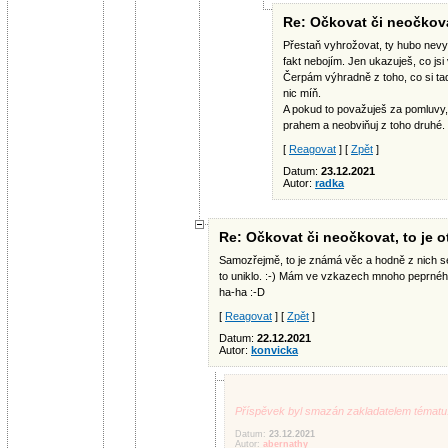
Re: Očkovat či neočkovat
Přestaň vyhrožovat, ty hubo ne
fakt nebojím. Jen ukazuješ, co jsi
Čerpám výhradně z toho, co si tad
nic míň.
A pokud to považuješ za pomluvy,
prahem a neobviňuj z toho druhé.
[
Reagovat
] [
Zpět
]
Datum:
23.12.2021
Autor:
radka
Re: Očkovat či neočkovat, to je o
Samozřejmě, to je známá věc a hodně z nich se 
to uniklo. :-) Mám ve vzkazech mnoho peprnéh
ha-ha :-D
[
Reagovat
] [
Zpět
]
Datum:
22.12.2021
Autor:
konvicka
Příspěvek byl smazán zakladatelem tématu
Datum:
23.12.2021
Autor:
abernathy