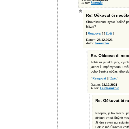
Autor:
šíravník
Re: Očkovat či neočko
Šírovníku budu tyhle útočné po
blázni?
[
Reagovat
] [
Zpět
]
Datum:
23.12.2021
Autor:
konvicka
Re: Očkovat či neoč
Tohle už je fakt ujetý, vyro
jako v žumpě vypadá. Další
pohoršeně z občasného sl
[
Reagovat
] [
Zpět
]
Datum:
23.12.2021
Autor:
Lelek-nakole
Re: Očkovat či ne
Naopak, je tak trochu po
diskusi ve slušných me
Jindru svými agresivním
Pokud má Šíravník vnitř