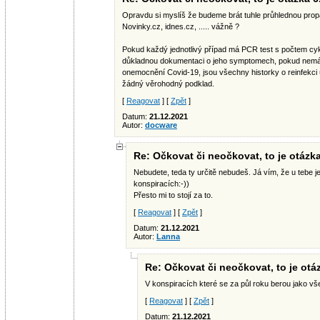
Opravdu si myslíš že budeme brát tuhle průhlednou pr
Novinky.cz, idnes.cz, ..... vážně ?
Pokud každý jednotlivý případ má PCR test s počtem c
důkladnou dokumentaci o jeho symptomech, pokud nemá ž
onemocnění Covid-19, jsou všechny historky o reinfekc
žádný věrohodný podklad.
[
Reagovat
] [
Zpět
]
Datum:
21.12.2021
Autor:
docware
Re: Očkovat či neočkovat, to je otázka
Nebudete, teda ty určitě nebudeš. Já vím, že u tebe j
konspiracích:-))
Přesto mi to stojí za to.
[
Reagovat
] [
Zpět
]
Datum:
21.12.2021
Autor:
Lanna
Re: Očkovat či neočkovat, to je otáz
V konspiracích které se za půl roku berou jako vše
[
Reagovat
] [
Zpět
]
Datum:
21.12.2021