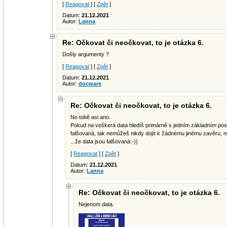
[
Reagovat
] [
Zpět
]
Datum:
21.12.2021
Autor:
Lanna
Re: Očkovat či neočkovat, to je otázka 6.
Došly argumenty ?
[
Reagovat
] [
Zpět
]
Datum:
21.12.2021
Autor:
docware
Re: Očkovat či neočkovat, to je otázka 6.
No tobě asi ano.
Pokud na veškerá data hledíš primárně s jedním základním post
falšovaná, tak nemůžeš nikdy dojít k žádnému jinému zavěru, ne
...že data jsou falšovaná:-))
[
Reagovat
] [
Zpět
]
Datum:
21.12.2021
Autor:
Lanna
Re: Očkovat či neočkovat, to je otázka 6.
Nejenom data.