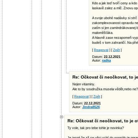
Kdo a jak teď tvoří ceny a kdo 
laskavě zalez a mlč. Znovu opa
A svoje ubohé nadávky si strč 
zakomplexovanost opravdu nezn
zatím si jen zamindrákovanej 
maloměšťáka.
A hlavně zase nezapomeň vypr
budeš v tom zahraničí. Na přelo
[
Reagovat
] [
Zpět
]
Datum:
22.12.2021
Autor:
radka
Re: Očkovat či neočkovat, to je
Nejen vitaminy.
Ale to by soudružka musela vědět,nebo ne?
[
Reagovat
] [
Zpět
]
Datum:
22.12.2021
Autor:
Jindra8526
Re: Očkovat či neočkovat, to je o
Ty vole, tak pro tebe tohle je novinka?
Je jasné,že až se věci vrátí do normálu je op