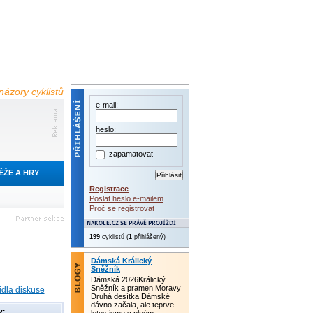
názory cyklistů
e-mail:
heslo:
zapamatovat
ĚŽE A HRY
Registrace
Poslat heslo e-mailem
Proč se registrovat
199
cyklistů (
1
přihlášený)
Dámská Králický
Sněžník
Dámská 2026Králický
Sněžník a pramen Moravy
idla diskuse
Druhá desítka Dámské
dávno začala, ale teprve
y: