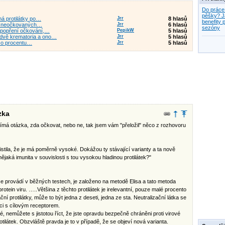
Do práce
pěšky? J
má protilátky po…
Jrr
8 hlasů
benefity p
ada neočkovaných…
Jrr
6 hlasů
sezóny
k popření očkování,…
PepikW
5 hlasů
 dvě krematoria a ono…
Jrr
5 hlasů
ní o procentu…
Jrr
5 hlasů
zka
má otázka, zda očkovat, nebo ne, tak jsem vám "přeložil" něco z rozhovoru
 zjistila, že je má poměrně vysoké. Dokážou ty stávající varianty a ta nově
e nějaká imunita v souvislosti s tou vysokou hladinou protilátek?"
 se provádí v běžných testech, je založeno na metodě Elisa a tato metoda
protein viru. …..Většina z těchto protilátek je irelevantní, pouze malé procento
ační protilátky, může to být jedna z deseti, jedna ze sta. Neutralizační látka se
kci s cílovým receptorem.
é, nemůžete s jistotou říct, že jste opravdu bezpečně chráněni proti virové
otilátek. Obzvláště pravda je to v případě, že se objeví nová varianta.