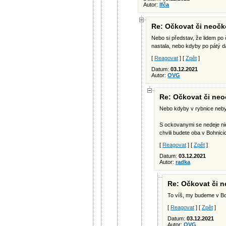
Autor:
Ifča
Re: Očkovat či neočko
Nebo si představ, že lidem po 
nastala, nebo kdyby po pátý dáv
[
Reagovat
] [
Zpět
]
Datum:
03.12.2021
Autor:
OVG
Re: Očkovat či neoč
Nebo kdyby v rybnice nebyly
S ockovanymi se nedeje nic
chvili budete oba v Bohnici
[
Reagovat
] [
Zpět
]
Datum:
03.12.2021
Autor:
radka
Re: Očkovat či n
To víš, my budeme v Boh
[
Reagovat
] [
Zpět
]
Datum:
03.12.2021
Autor:
OVG