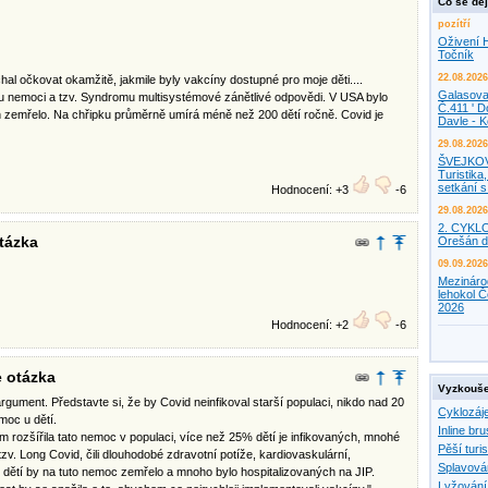
Co se děj
pozítří
Oživení H
Točník
22.08.2026
hal očkovat okamžitě, jakmile byly vakcíny dostupné pro moje děti....
Galasova
 nemoci a tzv. Syndromu multisystémové zánětlivé odpovědi. V USA bylo
Č.411 ' D
ch zemřelo. Na chřipku průměrně umírá méně než 200 dětí ročně. Covid je
Davle - 
29.08.2026
ŠVEJKO
Turistika,
setkání 
Hodnocení: +3
-6
29.08.2026
2. CYKL
otázka
Orešán d
09.09.2026
Mezináro
lehokol Č
2026
Hodnocení: +2
-6
e otázka
Vyzkouše
rgument. Představte si, že by Covid neinfikoval starší populaci, nikdo nad 20
Cyklozáj
moc u dětí.
Inline bru
 rozšířila tato nemoc v populaci, více než 25% dětí je infikovaných, mnohé
Pěší turis
tzv. Long Covid, čili dlouhodobé zdravotní potíže, kardiovaskulární,
Splavová
ik dětí by na tuto nemoc zemřelo a mnoho bylo hospitalizovaných na JIP.
Lyžování