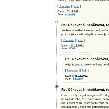
Myslím, že by nikdo neváhal a celá společno
[
Reagovat
] [
Zpět
]
Datum:
03.12.2021
Autor:
šíravník
Re: Očkovat či neočkovat, to
Jenže ona to dětská nemoc není, takže
protože jak se zdá nejlepší ochrana je nu
[
Reagovat
] [
Zpět
]
Datum:
03.12.2021
Autor:
OVG
Re: Očkovat či neočkovat, 
A dyť jo, jsou to tvoje vnoučata, nem
[
Reagovat
] [
Zpět
]
Datum:
03.12.2021
Autor:
šíravník
Re: Očkovat či neočkovat, to
Ovšem ten "ještě jeden argument" žádným
na základě toho, že si představím, že by
Ale už jsem psala - jsem hodně ráda, že
obě možnosti v sobě mají potenciál špatn