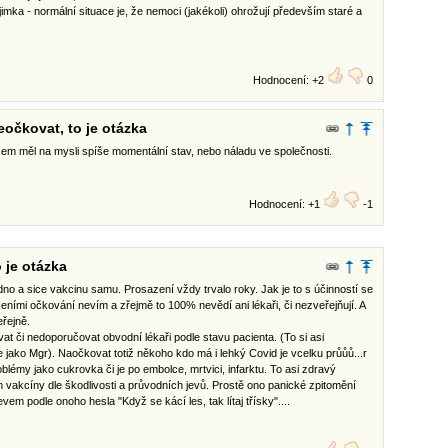
imka - normální situace je, že nemoci (jakékoli) ohrožují především staré a
Hodnocení: +2
0
eočkovat, to je otázka
jsem měl na mysli spíše momentální stav, nebo náladu ve společnosti.
Hodnocení: +1
-1
 je otázka
dno a sice vakcinu samu. Prosazení vždy trvalo roky. Jak je to s účinností se
učeními očkování nevím a zřejmě to 100% nevědí ani lékaři, či nezveřejňují. A
eřejně.
at či nedoporučovat obvodní lékaři podle stavu pacienta. (To si asi
e jako Mgr). Naočkovat totiž někoho kdo má i lehký Covid je vcelku průůů...r
oblémy jako cukrovka či je po embolce, mrtvici, infarktu. To asi zdravý
h vakcíny dle škodlivosti a průvodních jevů. Prostě ono panické zpitomění
vem podle onoho hesla "Když se kácí les, tak lítaj třísky"....