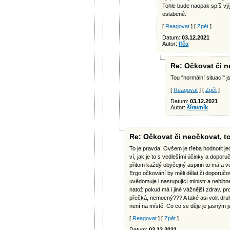
Tohle bude naopak spíš výj
oslabené.
[
Reagovat
] [
Zpět
]
Datum:
03.12.2021
Autor:
Ifča
Re: Očkovat či n
Tou "normální situací" 
[
Reagovat
] [
Zpět
]
Datum:
03.12.2021
Autor:
šíravník
Re: Očkovat či neočkovat, to
To je pravda. Ovšem je třeba hodnotit je
ví, jak je to s vedlešími účinky a dopor
přitom každý obyčejný aspirin to má a v
Ergo očkování by měli dělat či doporučov
uvědomuje i nastupující ministr a neblbn
natož pokud má i jiné vážnější zdrav. pr
přečká, nemocný??? A také asi volit dru
není na místě. Co co se děje je jasným je
[
Reagovat
] [
Zpět
]
Datum:
03.12.2021