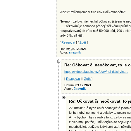
20:28 "Potřebujeme v tuto chvíli očkovat děti?"
Nejenom že bych je nechal očkovat, já jsem je nec
…..Očkování je schopno předejít těžkému průběhu
hospitalizovaných více než 50.000 dětí, 700 z ni
tedy 3,5x silnější.
[
Reagovat
] [
Zpět
]
Datum:
03.12.2021
Autor:
šíravník
Re: Očkovat či neočkovat, to je 
https://video.aktualne.cz/dvtv/hel-dalsi-vlna...
[
Reagovat
] [
Zpět
]
Datum:
03.12.2021
Autor:
šíravník
Re: Očkovat či neočkovat, to j
22:18min: "Já bych chtěl podat ještě jeden a
let by nebyl nemocný a byla by to pouze ne
A my bychom byli svědky toho, že by se nám
z nich mají potíže, u některých se objevuje 
metabolické, potíže s ledvinami atd., někol