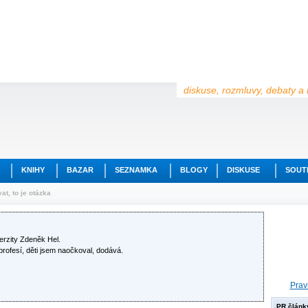
diskuse, rozmluvy, debaty a 
KNIHY
BAZAR
SEZNAMKA
BLOGY
DISKUSE
SOUT
t, to je otázka
rzity Zdeněk Hel.
ofesí, děti jsem naočkoval, dodává.
Prav
PR článk