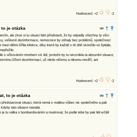
Hodnocení: +2
-2
to je otázka
nevím, ale zkus si tu situaci fakt představit, že by odpadly všechny ty věci
ky, veškeré dezinformace, nemocnice by stíhaly bez problémů, společnost
mezi dětmi šířila infekce, díky které by každé x-té dítě skončilo ve špitále,
nepřežilo.
ilo s očkováním mnohem víc lidí, protože by tu nevznikla ta absurdní situace,
ivnímu šíření dezinformací, už nikdo ničemu a nikomu nevěří, ani
Hodnocení: +2
-2
t, to je otázka
představovat situaci, která nemá s realitou vůbec nic společného a pak
, kdyby tato situace nastala.
 je tu válka s bombardováním a mudrovat, že podle tebe by pak lidi určitě