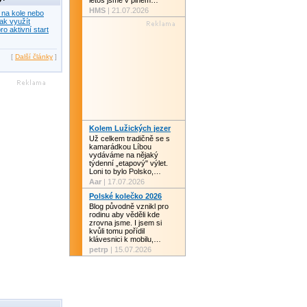
letos jsme v plném…
HMS
| 21.07.2026
 na kole nebo
ak využít
ro aktivní start
[
Další články
]
Kolem Lužických jezer
Už celkem tradičně se s
kamarádkou Líbou
vydáváme na nějaký
týdenní „etapový" výlet.
Loni to bylo Polsko,…
Aar
| 17.07.2026
Polské kolečko 2026
Blog původně vznikl pro
rodinu aby věděli kde
zrovna jsme. I jsem si
kvůli tomu pořídil
klávesnici k mobilu,…
petrp
| 15.07.2026