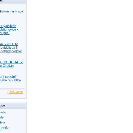
e:
istorie na hradě
 Cyklojízda
obřichovice -
Koupací
VA SOBOTA:
 cyklojízda i
s dobrým vojáke
O - POHODA - Z
o Orešán
dní setkání
eská republika
[
Další akce
]
jte:
ezdy
slení
tika
ní řek