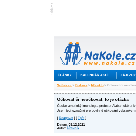
ČLÁNKY
KALENDÁŘ AKCÍ
ZÁJEZDY
NaKole.cz
>
Diskuse
>
NEcyklo
> Očkovat či neočkova
Očkovat či neočkovat, to je otázka
Česko-americký imunolog a profesor Alabamské unive
Jsem jednoznačně pro povinné očkování vybraných pr
[
Reagovat
] [
Zpět
]
Datum:
03.12.2021
Autor:
šíravník