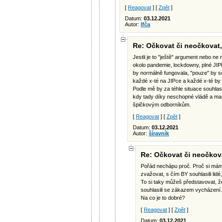
[
Reagovat
] [
Zpět
]
Datum:
03.12.2021
Autor:
Ifča
Re: Očkovat či neočkovat, 
Jestli je to "ještě" argument nebo ne 
okolo pandemie, lockdowny, plné JIP
by normálně fungovala, "pouze" by se 
každé x-té na JIPce a každé x-té by 
Podle mě by za téhle situace souhlas
kdy tady díky neschopné vládě a mas
špičkovým odborníkům.
[
Reagovat
] [
Zpět
]
Datum:
03.12.2021
Autor:
šíravník
Re: Očkovat či neočkova
Pořád nechápu proč. Proč si mám 
zvažovat, s čím BY souhlasili lidé
To si taky můžeš představovat, že
souhlasili se zákazem vycházení.
Na co je to dobré?
[
Reagovat
] [
Zpět
]
Datum:
03.12.2021