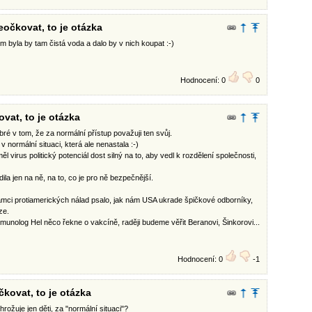
eočkovat, to je otázka
m byla by tam čistá voda a dalo by v nich koupat :-)
Hodnocení: 0
0
vat, to je otázka
ré v tom, že za normální přístup považuji ten svůj.
v normální situaci, která ale nenastala :-)
ěl virus politický potenciál dost silný na to, aby vedl k rozdělení společnosti,
la jen na ně, na to, co je pro ně bezpečnější.
ámci protiamerických nálad psalo, jak nám USA ukrade špičkové odborníky,
ze.
munolog Hel něco řekne o vakcíně, raději budeme věřit Beranovi, Šinkorovi...
Hodnocení: 0
-1
kovat, to je otázka
hrožuje jen děti, za "normální situaci"?