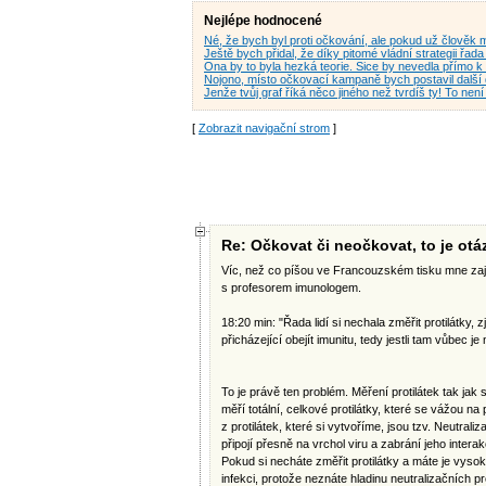
Nejlépe hodnocené
Né, že bych byl proti očkování, ale pokud už člověk 
Ještě bych přidal, že díky pitomé vládní strategii ř
Ona by to byla hezká teorie. Sice by nevedla přímo 
Nojono, místo očkovací kampaně bych postavil další
Jenže tvůj graf říká něco jiného než tvrdíš ty! To ne
[
Zobrazit navigační strom
]
Re: Očkovat či neočkovat, to je otá
Víc, než co píšou ve Francouzském tisku mne zají
s profesorem imunologem.
18:20 min: "Řada lidí si nechala změřit protilátky,
přicházející obejít imunitu, tedy jestli tam vůbec j
To je právě ten problém. Měření protilátek tak jak
měří totální, celkové protilátky, které se vážou na 
z protilátek, které si vytvoříme, jsou tzv. Neutraliz
připojí přesně na vrchol viru a zabrání jeho intera
Pokud si necháte změřit protilátky a máte je vysok
infekci, protože neznáte hladinu neutralizačních pr