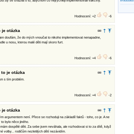
st by se snažila o to, abychom co nejrychleji implementovali vakcíny."
Hodnocení: +2
-6
 je otázka
 jen doufám, že do mých vnoučat to nikoho implementovat nenapadne,
dle u nosu, kterou malé děti mají skoro furt.
Hodnocení: +4
-6
to je otázka
ám s tím problém.
Hodnocení: +4
-2
 je otázka
 argumentem není. Přece se rozhoduji na základě faktů - toho, co je. A ne
 to bylo něco jiného.
 mám dospělé děti. Za sebe jsem neváhala, ale rozhodovat si to za dítě, když
é volby... rodičům nezletilých dětí nezávidím.