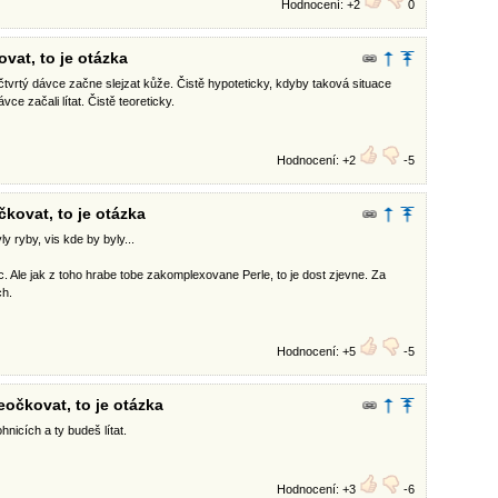
Hodnocení: +2
0
vat, to je otázka
čtvrtý dávce začne slejzat kůže. Čistě hypoteticky, kdyby taková situace
ce začali lítat. Čistě teoreticky.
Hodnocení: +2
-5
kovat, to je otázka
 ryby, vis kde by byly...
. Ale jak z toho hrabe tobe zakomplexovane Perle, to je dost zjevne. Za
ch.
Hodnocení: +5
-5
eočkovat, to je otázka
nicích a ty budeš lítat.
Hodnocení: +3
-6