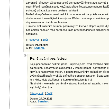
a rychlejší převody, až se dostaneš do rovnovážněho stavu, kdy už ti 
nepiměřeně namáhal a potil. Když pak přijde třeba kopec nahoru, řadíš k
schopný ušlapat i za cenu poklesu rychlosti.
Můžeš si to představit jako klasické dvouramenné váhy, kde na jedn
druhé se mění závaží jízdního odporu. Přehazovačka posouvá ten op
aby rovnováha zůstala zachována.
Tím chci říct: řazením se mění podmínky za kterých šlapeš a pokud js
bez ohledu na to co máš zařazeno, máš pravděpodobně k dispozici ne
nesmysl).
[
Reagovat
] [
Zpět
]
Datum:
24.09.2021
Autor:
Sodoma
Re: šlapání bez řetězu
To je pochopitelně celkem jasné, úmyslně jsem uvedl relativně nízk
za horších, kopcovitých okolností a v jistém rozmezí potřebného kr
Navíc, u nábojového motoru s pouze frekvenčním snímačem při po
výše někteří bikeři tvrdí, že snímač je schopen jen ano - šlapu a
je v klidu. Moje zkušenost s konkrétním kolem je jiná.
Na druhém kole mám poměrně vzácnou konfiguraci zadního motoru 
styl jízdy) dost jiná.
[
Reagovat
] [
Zpět
]
Datum:
24.09.2021
Autor:
Benshot