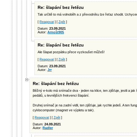
Re: šlapání bez řetězu
Tak určitě to má volnoběh a z převodníku lze řeťaz shodit. Uchyce
[
Reagovat
] [
Zpět
]
Datum:
23.09.2021
Autor:
Arnošt905
Re: šlapání bez řetězu
Ale šlapat pozpátku přece vyzkoušet můžeš!
[
Reagovat
] [
Zpět
]
Datum:
23.09.2021
Autor:
Jrr
Re: šlapání bez řetězu
Běžný e-kolo má snímače dva - jeden na klice, ten zjišťuje, jestli a ja
pedálů, u levnějších frekvenci šlapání.
Druhej snímač je na zadní vidli, ten zjišťuje, jak rychle jedeš. A ten fun
cyklocomputer (magnet ve výpletu a tak).
[
Reagovat
] [
Zpět
]
Datum:
24.09.2021
Autor:
Radler