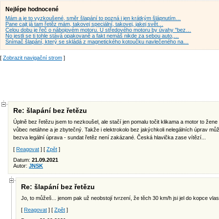
Nejlépe hodnocené
Mám a je to vyzkoušené, směr šlapání to pozná i jen krátkým šlápnutím…
Pane cajt já tam řetěz mám, takovej speciální, takovej, jakej svět…
Celou dobu je řeč o nábojovém motoru. U středového motoru by úvahy "bez…
No jestli se ti tohle stává opakovaně a fakt nemáš nikde za sebou auto,…
Snímač šlapání, který se skládá z magnetického kotoučku navlečeného na…
[
Zobrazit navigační strom
]
Re: šlapání bez řetězu
Úplně bez řetězu jsem to nezkoušel, ale stačí jen pomalu točit klikama a motor to žene
vůbec netáhne a je zbytečný. Takže i elektrokolo bez jakýchkoli nelegálních úprav může
bezva legální úprava - sundat řetěz není zakázané. Česká hlavička zase vítězí...
[
Reagovat
] [
Zpět
]
Datum:
21.09.2021
Autor:
JNSK
Re: šlapání bez řetězu
Jo, to můžeš... jenom pak už neobstojí tvrzení, že těch 30 km/h jsi jel do kopce vlastn
[
Reagovat
] [
Zpět
]