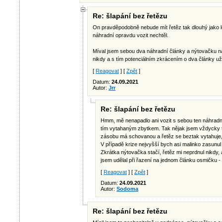
Re: šlapání bez řetězu
On pravděpodobně nebude mít řetěz tak dlouhý jako l
náhradní opravdu vozit nechtěl.
Míval jsem sebou dva náhradní články a nýtovačku na 
nikdy a s tím potenciálním zkrácením o dva články už 
[
Reagovat
] [
Zpět
]
Datum:
24.09.2021
Autor:
Jrr
Re: šlapání bez řetězu
Hmm, mě nenapadlo ani vozit s sebou ten náhradní
tím vytahaným zbytkem. Tak nějak jsem vždycky t
zásobu má schovanou a řetěz se beztak vytahuje,
V případě krize nejvyšší bych asi malinko zasunul 
Zkrátka nýtovačka stačí, řetěz mi neprdnul nikdy,
jsem udělal při řazení na jednom článku osmičku 
[
Reagovat
] [
Zpět
]
Datum:
24.09.2021
Autor:
Sodoma
Re: šlapání bez řetězu