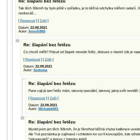
Re: šlapání bez řetězu
Tak těch 30km/h by bylo ještě v pořádku, je to běžná odchylka měření radarů. Jin
neokecáš...
[
Reagovat
] [
Zpět
]
Datum:
22.09.2021
Autor:
Arnošt905
Re: šlapání bez řetězu
Co chceš měřit? Pokud od šlapek nevede řetěz, diskuse o vlastní síle je na
[
Reagovat
] [
Zpět
]
Datum:
22.09.2021
Autor:
Sodoma
Re: šlapání bez řetězu
Pane cajt já tam řetěz mám, takovej speciální, takovej, jakej svět neviděl :
[
Reagovat
] [
Zpět
]
Datum:
22.09.2021
Autor:
Michalek001
Re: šlapání bez řetězu
Myslel jsem jen těch 30km/h, že je 5km/hod běžná chyba kalibrace uvede
Ale Tvá poznámka je zajímavá i vzhledem ke sci-fi konceptům, kde stře
"rekuperuješ" a teprve z baterky jedeš.