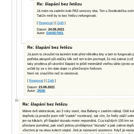
Re: šlapání bez řetězu
Já mám na zadním kole PAS senzory oba. Ten u šestikolečka snímá 
Takže mně by to bez řetězu nefungovalo.
[
Reagovat
] [
Zpět
]
Datum:
24.09.2021
Autor:
DAVID7001
Re: šlapání bez řetězu
Já jsem to zkoušel na laciném kole před několika lety a tam to fungovalo 
potřeba alespoň půl otáčky klik než ten krám pochopil, že má zabrat (což 
taky prodleva při ukonšní šlapání to ještě minimálně vteřinu táhlo (proto
určitě by se s tím dalo dojet i s přetrženým řetězem.
Není nic snazšího než to otestovat.
[
Reagovat
] [
Zpět
]
Datum:
23.09.2021
Autor:
JNSK
Re: šlapání bez řetězu
Máme dvě elektrokola, asi 3 roky staré, oba Bafang v zadním náboji. Obě k
dopředu (a protože jsem měl "zadek" rozebraný, tak vím, že řetěz otáčí vol
jen na klikách, při šlapání dozadu motor nepomáhá. Cca každých 100 km s
přestane pomáhat, pak stačí jednou prošlápnout "dozadu" a pak zabrat dopře
všechno je na obou kolech stejné. Jiné je nastavení asistence. Když já nast