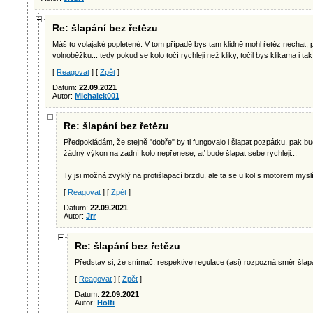
Re: šlapání bez řetězu
Máš to volajaké popletené. V tom případě bys tam klidně mohl řetěz nechat, 
volnoběžku... tedy pokud se kolo točí rychleji než kliky, točil bys klikama i t
[
Reagovat
] [
Zpět
]
Datum:
22.09.2021
Autor:
Michalek001
Re: šlapání bez řetězu
Předpokládám, že stejně "dobře" by ti fungovalo i šlapat pozpátku, pak bu
žádný výkon na zadní kolo nepřenese, ať bude šlapat sebe rychleji...
Ty jsi možná zvyklý na protišlapací brzdu, ale ta se u kol s motorem myslí
[
Reagovat
] [
Zpět
]
Datum:
22.09.2021
Autor:
Jrr
Re: šlapání bez řetězu
Představ si, že snímač, respektive regulace (asi) rozpozná směr šlap
[
Reagovat
] [
Zpět
]
Datum:
22.09.2021
Autor:
Holfi