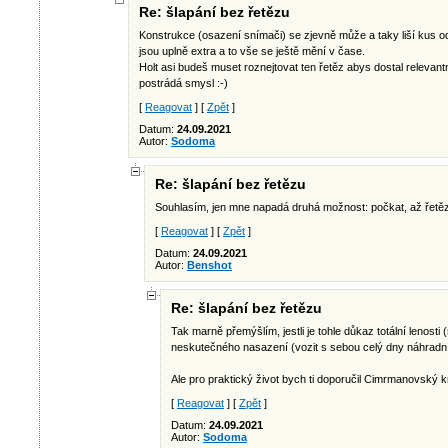
Re: šlapání bez řetězu
Konstrukce (osazení snímači) se zjevně může a taky liší kus 
jsou uplně extra a to vše se ještě mění v čase.
Holt asi budeš muset roznejtovat ten řetěz abys dostal relevantn
postrádá smysl :-)
[
Reagovat
] [
Zpět
]
Datum:
24.09.2021
Autor:
Sodoma
Re: šlapání bez řetězu
Souhlasím, jen mne napadá druhá možnost: počkat, až řetěz
[
Reagovat
] [
Zpět
]
Datum:
24.09.2021
Autor:
Benshot
Re: šlapání bez řetězu
Tak marně přemýšlím, jestli je tohle důkaz totální lenost
neskutečného nasazení (vozit s sebou celý dny náhradní
Ale pro praktický život bych ti doporučil Cimrmanovský 
[
Reagovat
] [
Zpět
]
Datum:
24.09.2021
Autor:
Sodoma