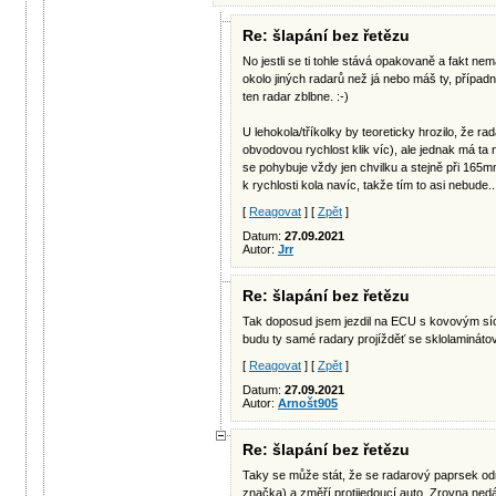
Re: šlapání bez řetězu
No jestli se ti tohle stává opakovaně a fakt ne
okolo jiných radarů než já nebo máš ty, případn
ten radar zblbne. :-)
U lehokola/tříkolky by teoreticky hrozilo, že ra
obvodovou rychlost klik víc), ale jednak má ta 
se pohybuje vždy jen chvilku a stejně při 165mm
k rychlosti kola navíc, takže tím to asi nebude...
[
Reagovat
] [
Zpět
]
Datum:
27.09.2021
Autor:
Jrr
Re: šlapání bez řetězu
Tak doposud jsem jezdil na ECU s kovovým sí
budu ty samé radary projížděť se sklolaminát
[
Reagovat
] [
Zpět
]
Datum:
27.09.2021
Autor:
Arnošt905
Re: šlapání bez řetězu
Taky se může stát, že se radarový paprsek od
značka) a změří protijedoucí auto. Zrovna nedá