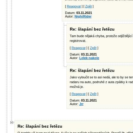
[
Reagovat
] [
Zpět
]
Datum:
03.11.2021
Autor:
NightRider
Re: šlapání bez řetězu
Tam bude nějaká chyba, protože odjíždějící
registrovat.
[
Reagovat
] [
Zpět
]
Datum:
03.11.2021
Autor:
Lelek-nakole
Re: šlapání bez řetězu
Jako vyloučit se to asi nedá, ale to by se te
radaru na auto, podruhé z auta zpátky k rad
možná jo.
[
Reagovat
] [
Zpět
]
Datum:
03.11.2021
Autor:
Jrr
Re: šlapání bez řetězu