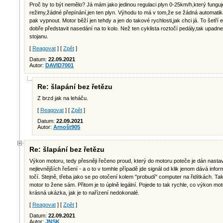
Proč by to být nemělo? Já mám jako jedinou regulaci plyn 0-25km/h,který fungu
režimy,žádné přepínání,jen ten plyn. Výhodu to má v tom,že se žádná automatik
pak vypnout. Motor běží jen tehdy a jen do takové rychlosti,jak chci já. To šetří 
dobře představit nasedání na to kolo. Než ten cyklista roztočí pedály,tak upadn
stojanu.
[
Reagovat
] [
Zpět
]
Datum:
22.09.2021
Autor:
DAVID7001
Re: šlapání bez řetězu
Z brzd jak na leháču.
[
Reagovat
] [
Zpět
]
Datum:
22.09.2021
Autor:
Arnošt905
Re: šlapání bez řetězu
Výkon motoru, tedy přesněji řečeno proud, který do motoru poteče je dán nasta
nejlevnějších řešení - a o to v tomhle případě jde signál od klik jenom dává inform
točí. Stejně, třeba jako se po otočení kolem "probudí" computer na řidítkách. Ta
motor to žene sám. Přitom je to úplně legální. Pojede to tak rychle, co výkon mo
krásná ukázka, jak je to nařízení nedokonalé.
[
Reagovat
] [
Zpět
]
Datum:
22.09.2021
Autor:
JNSK