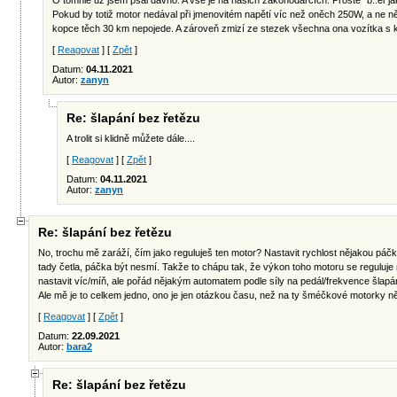
O tomhle už jsem psal dávno. A vše je na našich zákonodárcích. Prostě "b..el"j
Pokud by totiž motor nedával při jmenovitém napětí víc než oněch 250W, a ne ně
kopce těch 30 km nepojede. A zároveň zmizí ze stezek všechna ona vozítka s 
[
Reagovat
] [
Zpět
]
Datum:
04.11.2021
Autor:
zanyn
Re: šlapání bez řetězu
A trolit si klidně můžete dále....
[
Reagovat
] [
Zpět
]
Datum:
04.11.2021
Autor:
zanyn
Re: šlapání bez řetězu
No, trochu mě zaráží, čím jako reguluješ ten motor? Nastavit rychlost nějakou páčk
tady četla, páčka být nesmí. Takže to chápu tak, že výkon toho motoru se reguluje 
nastavit víc/míň, ale pořád nějakým automatem podle síly na pedál/frekvence šlapá
Ale mě je to celkem jedno, ono je jen otázkou času, než na ty šméčkové motorky n
[
Reagovat
] [
Zpět
]
Datum:
22.09.2021
Autor:
bara2
Re: šlapání bez řetězu