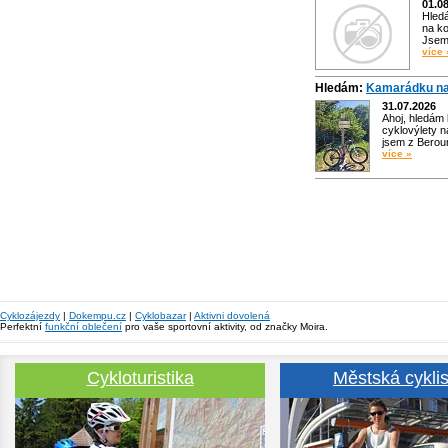
01.0
Hled
na ko
Jsem 
více 
Hledám:
Kamarádku na
31.07.2026
Ahoj, hledám
cyklovýlety n
jsem z Bero
více »
Cyklozájezdy
|
Dokempu.cz
|
Cyklobazar
|
Aktivni dovolená
Perfektní
funkční oblečení
pro vaše sportovní aktivity, od značky Moira.
Cykloturistika
Městská cyklis