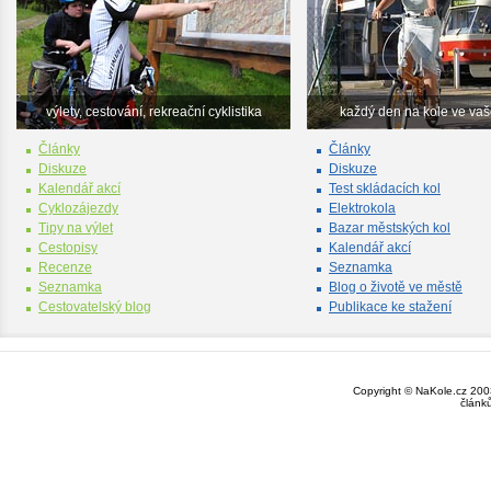
výlety, cestování, rekreační cyklistika
každý den na kole ve va
Články
Články
Diskuze
Diskuze
Kalendář akcí
Test skládacích kol
Cyklozájezdy
Elektrokola
Tipy na výlet
Bazar městských kol
Cestopisy
Kalendář akcí
Recenze
Seznamka
Seznamka
Blog o životě ve městě
Cestovatelský blog
Publikace ke stažení
Copyright © NaKole.cz 2003
článk