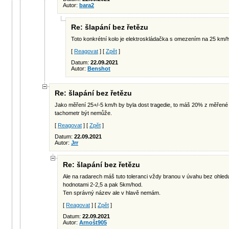
Autor:
bara2
Re: šlapání bez řetězu
Toto konkrétní kolo je elektroskládačka s omezením na 25 km/h
[
Reagovat
] [
Zpět
]
Datum:
22.09.2021
Autor:
Benshot
Re: šlapání bez řetězu
Jako měření 25+/-5 km/h by byla dost tragedie, to máš 20% z měřené
tachometr být nemůže.
[
Reagovat
] [
Zpět
]
Datum:
22.09.2021
Autor:
Jrr
Re: šlapání bez řetězu
Ale na radarech máš tuto toleranci vždy branou v úvahu bez ohledu
hodnotami 2-2,5 a pak 5km/hod.
Ten správný název ale v hlavě nemám.
[
Reagovat
] [
Zpět
]
Datum:
22.09.2021
Autor:
Arnošt905