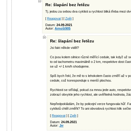
Re: šlapání bez řetězu
Tj. jedou za sebou dva cyklisti a rychlost bliká třeba mezi
[
Reagovat
] [
Zpět
]
Datum:
24.09.2021
Autor:
Arnošt905
Re: šlapání bez řetězu
Jsi fakt někde viděl?
Co jsou kolem silnice různé měřící cedule, tak když už se
to od tachometru maximálně o 2 km, respektive dost často
se už +/-1 km/h shodujeme.
Spíš bych řekl, že mě to s lehokolem často změří až v po
cedule, což koresponduje s menší plochou.
Rychlosti se střídají, pokud za mnou jede auto, respektiv
zobrazí obvykle jeho rychlost, ale uvěřitelná hodnota, ž
Nepředpokládám, že by policejní verze fungovala hůř. F
cyklistů chtěl změřit? To ani obvodová rychlost klik seč
[
Reagovat
] [
Zpět
]
Datum:
24.09.2021
Autor:
Jrr