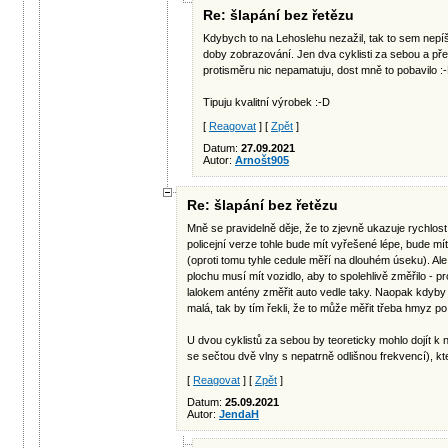
Re: šlapání bez řetězu
Kdybych to na Lehoslehu nezažil, tak to sem nepíš
doby zobrazování. Jen dva cyklisti za sebou a pře
protisměru nic nepamatuju, dost mně to pobavilo :
Tipuju kvalitní výrobek :-D
[
Reagovat
] [
Zpět
]
Datum:
27.09.2021
Autor:
Arnošt905
Re: šlapání bez řetězu
Mně se pravidelně děje, že to zjevně ukazuje rychlost
policejní verze tohle bude mít vyřešené lépe, bude m
(oproti tomu tyhle cedule měří na dlouhém úseku). Ale
plochu musí mít vozidlo, aby to spolehlivě změřilo - p
lalokem antény změřit auto vedle taky. Naopak kdyby t
malá, tak by tím řekli, že to může měřit třeba hmyz po
U dvou cyklistů za sebou by teoreticky mohlo dojít k
se sečtou dvě vlny s nepatrně odlišnou frekvencí), kt
[
Reagovat
] [
Zpět
]
Datum:
25.09.2021
Autor:
JendaH