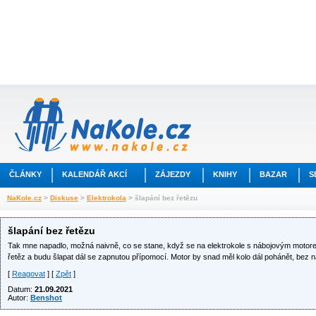
ČLÁNKY
KALENDÁŘ AKCÍ
ZÁJEZDY
KNIHY
BAZAR
S
NaKole.cz
>
Diskuse
>
Elektrokola
> šlapání bez řetězu
šlapání bez řetězu
Tak mne napadlo, možná naivně, co se stane, když se na elektrokole s nábojovým moto
řetěz a budu šlapat dál se zapnutou přípomocí. Motor by snad měl kolo dál pohánět, bez n
[
Reagovat
] [
Zpět
]
Datum:
21.09.2021
Autor:
Benshot