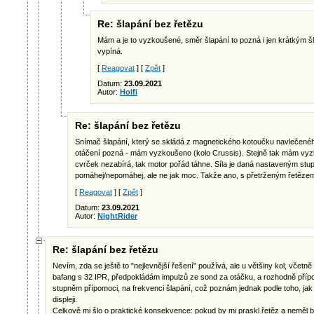
Re: šlapání bez řetězu
Mám a je to vyzkoušené, směr šlapání to pozná i jen krátkým 
vypíná.
[
Reagovat
] [
Zpět
]
Datum:
23.09.2021
Autor:
Holfi
Re: šlapání bez řetězu
Snímač šlapání, který se skládá z magnetického kotoučku navlečenéh
otáčení pozná - mám vyzkoušeno (kolo Crussis). Stejně tak mám vyz
cvrček nezabírá, tak motor pořád táhne. Síla je daná nastaveným stu
pomáhej/nepomáhej, ale ne jak moc. Takže ano, s přetrženým řetězem
[
Reagovat
] [
Zpět
]
Datum:
23.09.2021
Autor:
NightRider
Re: šlapání bez řetězu
Nevím, zda se ještě to "nejlevnější řešení" používá, ale u většiny kol, včet
bafang s 32 IPR, předpokládám impulzů ze sond za otáčku, a rozhodně příp
stupněm přípomoci, na frekvenci šlapání, což poznám jednak podle toho, ja
displeji.
Celkově mi šlo o praktické konsekvence: pokud by mi praskl řetěz a neměl by