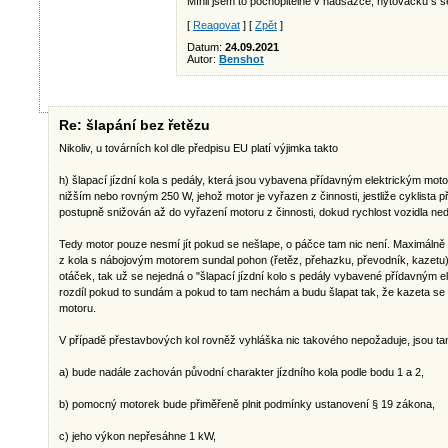
Mínil jsem to pochopitelně v nadsázce, nýtovačku s 
[
Reagovat
] [
Zpět
]
Datum:
24.09.2021
Autor:
Benshot
Re: šlapání bez řetězu
Nikoliv, u továrních kol dle předpisu EU platí výjimka takto
h) šlapací jízdní kola s pedály, která jsou vybavena přídavným elektrickým m
nižším nebo rovným 250 W, jehož motor je vyřazen z činnosti, jestliže cyklista př
postupně snižován až do vyřazení motoru z činnosti, dokud rychlost vozidla n
Tedy motor pouze nesmí jít pokud se nešlape, o páčce tam nic není. Maximálně
z kola s nábojovým motorem sundal pohon (řetěz, přehazku, převodník, kazetu)
otáček, tak už se nejedná o "šlapací jízdní kolo s pedály vybavené přídavným e
rozdíl pokud to sundám a pokud to tam nechám a budu šlapat tak, že kazeta se b
motoru.
V případě přestavbových kol rovněž vyhláška nic takového nepožaduje, jsou t
a) bude nadále zachován původní charakter jízdního kola podle bodu 1 a 2,
b) pomocný motorek bude přiměřeně plnit podmínky ustanovení § 19 zákona,
c) jeho výkon nepřesáhne 1 kW,