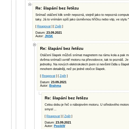
Re: šlapání bez řetězu
Snímač otáčení klik směr nepozná, stejně jako to nepozná computer
taky. Já to vnímám spíš jako úsměvnou hříčku nebo vtip, ve stylu "
[
Reagovat
] [
Zpět
]
Datum:
23.09.2021
Autor:
JNSK
Re: šlapání bez řetězu
Otáčení šlapek můžeš snímat magnetem na rámu kola a pak m
dvěma snímači uvnitř motoru na převodovce, tak to poznáš. Je 
jednotky. Na nových elektrokolech jsem si nevšiml čidla u šlapek
mnohem detailněji, než po jedné otočce šlapek.
[
Reagovat
] [
Zpět
]
Datum:
23.09.2021
Autor:
Brahma
Re: šlapání bez řetězu
Celou dobu je řeč o nábojovém motoru. U středového motoru 
smysl ...
[
Reagovat
] [
Zpět
]
Datum:
23.09.2021
Autor:
PepikW