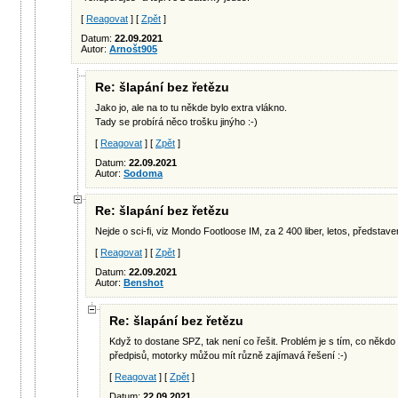
[
Reagovat
] [
Zpět
]
Datum:
22.09.2021
Autor:
Arnošt905
Re: šlapání bez řetězu
Jako jo, ale na to tu někde bylo extra vlákno.
Tady se probírá něco trošku jinýho :-)
[
Reagovat
] [
Zpět
]
Datum:
22.09.2021
Autor:
Sodoma
Re: šlapání bez řetězu
Nejde o sci-fi, viz Mondo Footloose IM, za 2 400 liber, letos, představ
[
Reagovat
] [
Zpět
]
Datum:
22.09.2021
Autor:
Benshot
Re: šlapání bez řetězu
Když to dostane SPZ, tak není co řešit. Problém je s tím, co někdo
předpisů, motorky můžou mít různě zajímavá řešení :-)
[
Reagovat
] [
Zpět
]
Datum:
22.09.2021