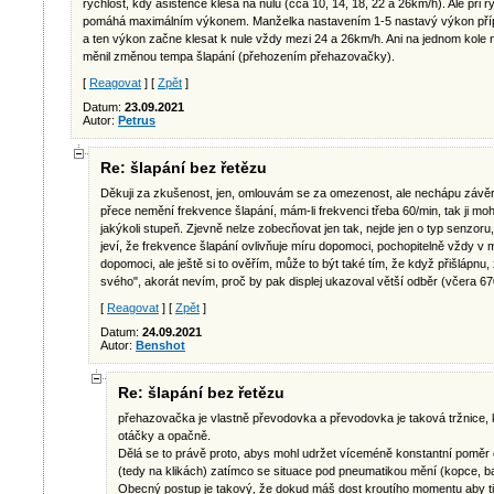
rychlost, kdy asistence klesá na nulu (cca 10, 14, 18, 22 a 26km/h). Ale při
pomáhá maximálním výkonem. Manželka nastavením 1-5 nastavý výkon přípo
a ten výkon začne klesat k nule vždy mezi 24 a 26km/h. Ani na jednom kole 
měnil změnou tempa šlapání (přehozením přehazovačky).
[
Reagovat
] [
Zpět
]
Datum:
23.09.2021
Autor:
Petrus
Re: šlapání bez řetězu
Děkuji za zkušenost, jen, omlouvám se za omezenost, ale nechápu závěr:
přece nemění frekvence šlapání, mám-li frekvenci třeba 60/min, tak ji m
jakýkoli stupeň. Zjevně nelze zobecňovat jen tak, nejde jen o typ senzor
jeví, že frekvence šlapání ovlivňuje míru dopomoci, pochopitelně vždy 
dopomoci, ale ještě si to ověřím, může to být také tím, že když přišlápnu
svého", akorát nevím, proč by pak displej ukazoval větší odběr (včera 6
[
Reagovat
] [
Zpět
]
Datum:
24.09.2021
Autor:
Benshot
Re: šlapání bez řetězu
přehazovačka je vlastně převodovka a převodovka je taková tržnice,
otáčky a opačně.
Dělá se to právě proto, abys mohl udržet víceméně konstantní poměr
(tedy na klikách) zatímco se situace pod pneumatikou mění (kopce, ba
Obecný postup je takový, že dokud máš dost kroutího momentu aby ti r