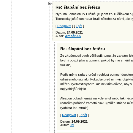
Re: šlapání bez řetězu
Nyní na Lehoslehu v Lučině, jel jsem za Tučňákem a p
Teoreticky ještě ten radar bral i někoho za námi, ale 
[
Reagovat
] [
Zpět
]
Datum:
24.09.2021
Autor:
Arnošt905
Re: šlapání bez řetězu
Ze zkušenosti bych věřil spíš tomu, že za vámi jelo
bych i použil jako argument, pokud by mě změřili a 
vozidlo).
Podle mě ty radary určují rychlost pomocí doopler
odraženého signálu. Pokud je před ním víc objektů,
měření rychlosti vybere, ale nevidím důvod, aby v s
nejrychlejší objekt.
Alespoň pokud nemáš na kole vrtuli nebo tak něco
radarům pořádně zamotá hlavu (může stát na míst
rychlost listu vrtule).
[
Reagovat
] [
Zpět
]
Datum:
24.09.2021
Autor:
Jrr