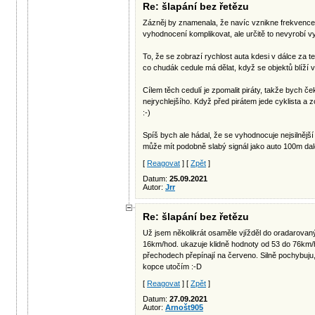
Re: šlapání bez řetězu
Zázněj by znamenala, že navíc vznikne frekvenc
vyhodnocení komplikovat, ale určitě to nevyrobí vy
To, že se zobrazí rychlost auta kdesi v dálce za 
co chudák cedule má dělat, když se objektů blíží 
Cílem těch cedulí je zpomalit piráty, takže bych če
nejrychlejšího. Když před pirátem jede cyklista a zob
:-)
Spíš bych ale hádal, že se vyhodnocuje nejsilnější
může mít podobně slabý signál jako auto 100m dal
[
Reagovat
] [
Zpět
]
Datum:
25.09.2021
Autor:
Jrr
Re: šlapání bez řetězu
Už jsem několikrát osaměle vjížděl do oradarova
16km/hod. ukazuje klidně hodnoty od 53 do 76km/
přechodech přepínají na červeno. Silně pochybuju,
kopce utočím :-D
[
Reagovat
] [
Zpět
]
Datum:
27.09.2021
Autor:
Arnošt905