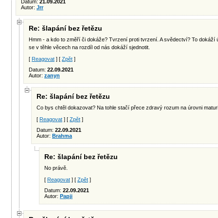
Datum:
21.09.2021
Autor:
Jrr
Re: šlapání bez řetězu
Hmm - a kdo to změří či dokáže? Tvrzení proti tvrzení. A svědectví? To dokáží
se v těhle věcech na rozdíl od nás dokáží sjednotit.
[
Reagovat
] [
Zpět
]
Datum:
22.09.2021
Autor:
zanyn
Re: šlapání bez řetězu
Co bys chtěl dokazovat? Na tohle stačí přece zdravý rozum na úrovni maturi
[
Reagovat
] [
Zpět
]
Datum:
22.09.2021
Autor:
Brahma
Re: šlapání bez řetězu
No právě.
[
Reagovat
] [
Zpět
]
Datum:
22.09.2021
Autor:
Papji