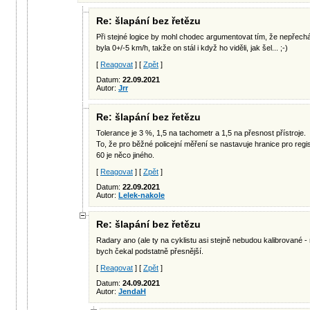
Re: šlapání bez řetězu
Při stejné logice by mohl chodec argumentovat tím, že nepřechá
byla 0+/-5 km/h, takže on stál i když ho viděli, jak šel... ;-)
[
Reagovat
] [
Zpět
]
Datum:
22.09.2021
Autor:
Jrr
Re: šlapání bez řetězu
Tolerance je 3 %, 1,5 na tachometr a 1,5 na přesnost přístroje.
To, že pro běžné policejní měření se nastavuje hranice pro reg
60 je něco jiného.
[
Reagovat
] [
Zpět
]
Datum:
22.09.2021
Autor:
Lelek-nakole
Re: šlapání bez řetězu
Radary ano (ale ty na cyklistu asi stejně nebudou kalibrované 
bych čekal podstatně přesnější.
[
Reagovat
] [
Zpět
]
Datum:
24.09.2021
Autor:
JendaH