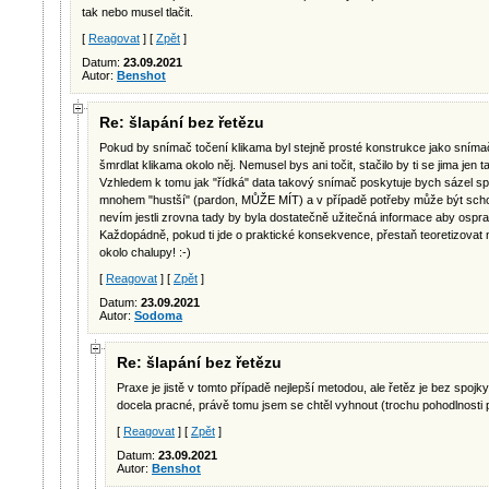
tak nebo musel tlačit.
[
Reagovat
] [
Zpět
]
Datum:
23.09.2021
Autor:
Benshot
Re: šlapání bez řetězu
Pokud by snímač točení klikama byl stejně prosté konstrukce jako snímač
šmrdlat klikama okolo něj. Nemusel bys ani točit, stačilo by ti se jima jen
Vzhledem k tomu jak "řídká" data takový snímač poskytuje bych sázel sp
mnohem "hustší" (pardon, MŮŽE MÍT) a v případě potřeby může být scho
nevím jestli zrovna tady by byla dostatečně užitečná informace aby ospra
Každopádně, pokud ti jde o praktické konsekvence, přestaň teoretizovat n
okolo chalupy! :-)
[
Reagovat
] [
Zpět
]
Datum:
23.09.2021
Autor:
Sodoma
Re: šlapání bez řetězu
Praxe je jistě v tomto případě nejlepší metodou, ale řetěz je bez spoj
docela pracné, právě tomu jsem se chtěl vyhnout (trochu pohodlnosti 
[
Reagovat
] [
Zpět
]
Datum:
23.09.2021
Autor:
Benshot