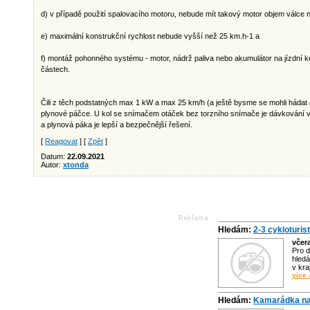
d) v případě použití spalovacího motoru, nebude mít takový motor objem válce 
e) maximální konstrukční rychlost nebude vyšší než 25 km.h-1 a
f) montáž pohonného systému - motor, nádrž paliva nebo akumulátor na jízdní 
částech.
Čili z těch podstatných max 1 kW a max 25 km/h (a ještě bysme se mohli hádat co
plynové páčce. U kol se snímačem otáček bez torzního snímače je dávkování 
a plynová páka je lepší a bezpečnější řešení.
[
Reagovat
] [
Zpět
]
Datum:
22.09.2021
Autor:
xtonda
Hledám:
2-3 cykloturis
včer
Pro d
hledá
v kra
více 
Hledám:
Kamarádka na