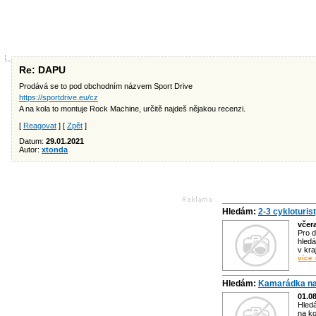
Re: DAPU
Prodává se to pod obchodním názvem Sport Drive
https://sportdrive.eu/cz
A na kola to montuje Rock Machine, určitě najdeš nějakou recenzi.
[
Reagovat
] [
Zpět
]
Datum:
29.01.2021
Autor:
xtonda
Hledám:
2-3 cykloturis
včer
Pro d
hledá
v kra
více 
Hledám:
Kamarádka na
01.0
Hled
na ko