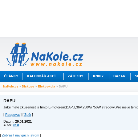
ČLÁNKY
KALENDÁŘ AKCÍ
ZÁJEZDY
KNIHY
BAZAR
S
NaKole.cz
>
Diskuse
>
Elektrokola
> DAPU
DAPU
Jaké máte zkušenosti s tímto E-motorem:DAPU,36V,250W/750W středový.Pro mě je tent
[
Reagovat
] [
Zpět
]
Datum:
29.01.2021
Autor:
rasl
[
Zobrazit navigační strom
]