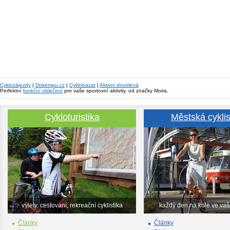
Cyklozájezdy
|
Dokempu.cz
|
Cyklobazar
|
Aktivni dovolená
Perfektní
funkční oblečení
pro vaše sportovní aktivity, od značky Moira.
Cykloturistika
Městská cyklis
výlety, cestování, rekreační cyklistika
každý den na kole ve va
Články
Články