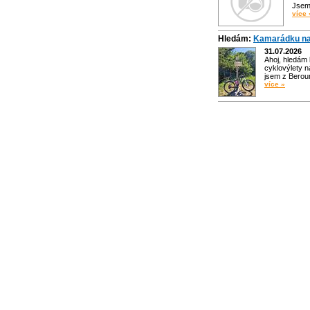
Jsem 
více 
Hledám:
Kamarádku na
31.07.2026
Ahoj, hledám
cyklovýlety n
jsem z Bero
více »