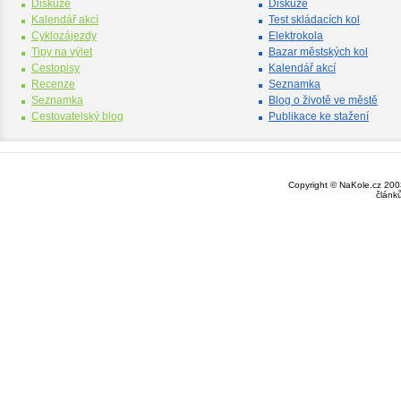
Diskuze
Diskuze
Kalendář akcí
Test skládacích kol
Cyklozájezdy
Elektrokola
Tipy na výlet
Bazar městských kol
Cestopisy
Kalendář akcí
Recenze
Seznamka
Seznamka
Blog o životě ve městě
Cestovatelský blog
Publikace ke stažení
Copyright © NaKole.cz 2003
článk