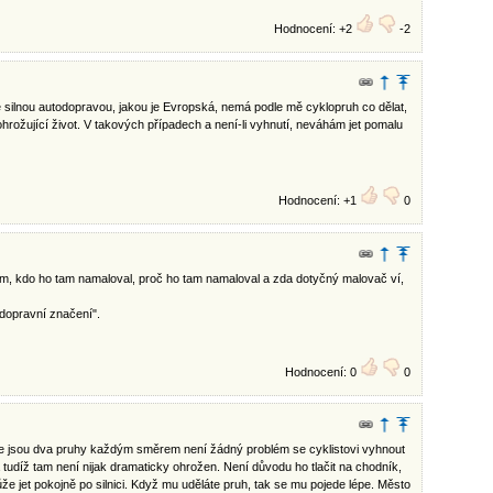
Hodnocení: +2
-2
silnou autodopravou, jakou je Evropská, nemá podle mě cyklopruh co dělat,
 ohrožující život. V takových případech a není-li vyhnutí, neváhám jet pomalu
Hodnocení: +1
0
ím, kdo ho tam namaloval, proč ho tam namaloval a zda dotyčný malovač ví,
dopravní značení".
Hodnocení: 0
0
e jsou dva pruhy každým směrem není žádný problém se cyklistovi vyhnout
udíž tam není nijak dramaticky ohrožen. Není důvodu ho tlačit na chodník,
 jet pokojně po silnici. Když mu uděláte pruh, tak se mu pojede lépe. Město