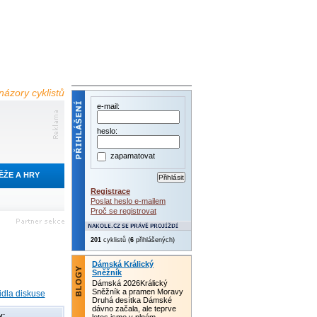
názory cyklistů
e-mail:
heslo:
zapamatovat
ĚŽE A HRY
Registrace
Poslat heslo e-mailem
Proč se registrovat
201
cyklistů (
6
přihlášených)
Dámská Králický
Sněžník
Dámská 2026Králický
Sněžník a pramen Moravy
idla diskuse
Druhá desítka Dámské
dávno začala, ale teprve
y: