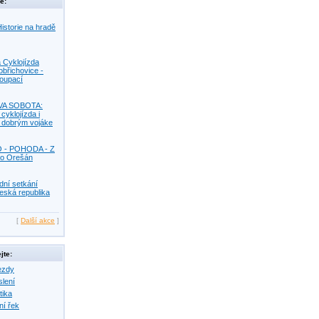
e:
istorie na hradě
 Cyklojízda
obřichovice -
Koupací
VA SOBOTA:
 cyklojízda i
s dobrým vojáke
O - POHODA - Z
o Orešán
dní setkání
eská republika
[
Další akce
]
jte:
ezdy
slení
tika
ní řek