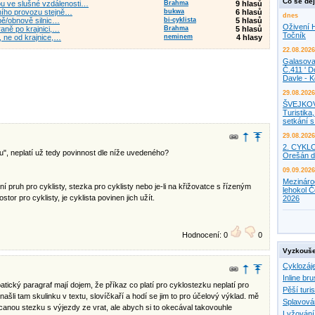
Co se děj
ou ve slušné vzdálenosti…
Brahma
9 hlasů
čního provozu stejně…
bukwa
6 hlasů
dnes
vbě/obnově silnic…
bi-cyklista
5 hlasů
Oživení H
raně po krajnici,…
Brahma
5 hlasů
Točník
y, ne od krajnice,…
neminem
4 hlasy
22.08.2026
Galasova
Č.411 ' D
Davle - 
29.08.2026
ŠVEJKO
Turistika,
setkání 
29.08.2026
2. CYKL
ku", neplatí už tedy povinnost dle níže uvedeného?
Orešán d
09.09.2026
Mezináro
dní pruh pro cyklisty, stezka pro cyklisty nebo je-li na křižovatce s řízeným
lehokol Č
r pro cyklisty, je cyklista povinen jich užít.
2026
Hodnocení: 0
0
Vyzkouše
Cyklozáj
Inline bru
patický paragraf mají dojem, že příkaz co platí pro cyklostezku neplatí pro
Pěší turis
ašli tam skulinku v textu, slovíčkaří a hodí se jim to pro účelový výklad. mě
Splavová
nou stezku s výjezdy ze vrat, ale abych si to okecával takovouhle
Lyžování