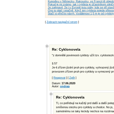
Kupodivu v Německu, Rakousku, ve Francii tě objed
Pokud je mi známo, tak i cyklista je účastníkem silni
Je zajímavé, že i v Evropě jsou státy, kde se při sta
Ono to platí i opačně. Když ten cyklista pojede připos
Stačí si přečíst návrh. Vzdálenost 1,5 m je od cyklist
[
Zobrazit navigační strom
]
Re: Cyklonovela
"z domnělé povinnosti cyklisty užít tzv. cyklostez
§ 57
Je-li zřízen jízdní pruh pro cyklisty, vyhrazený jíz
provozem zřízen pruh pro cyklisty a vymezený prosto
[
Reagovat
] [
Zpět
]
Datum:
17.06.2020
Autor:
ondrap
Re: Cyklonovela
Ti, co potřebují na každý prd další a další polo
smíšenou stezku pro cyklisty a chodce. No jo, n
samotnému se taky leckdy nechce na rozdrnaca