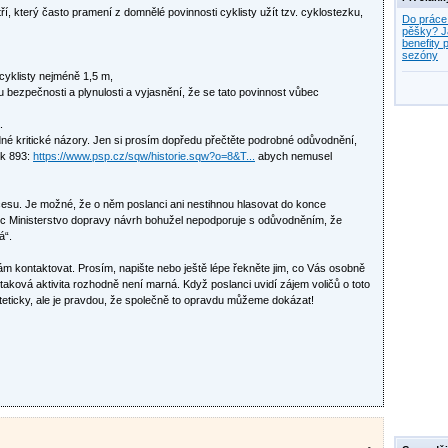
tří, který často pramení z domnělé povinnosti cyklisty užít tzv. cyklostezku,
Do práce
pěšky? J
benefity p
sezóny
cyklisty nejméně 1,5 m,
du bezpečnosti a plynulosti a vyjasnění, že se tato povinnost vůbec
.
né kritické názory. Jen si prosím dopředu přečtěte podrobné odůvodnění,
sk 893:
https://www.psp.cz/sqw/historie.sqw?o=8&T...
abych nemusel
cesu. Je možné, že o něm poslanci ani nestihnou hlasovat do konce
avíc Ministerstvo dopravy návrh bohužel nepodporuje s odůvodněním, že
á“.
 kontaktovat. Prosím, napište nebo ještě lépe řekněte jim, co Vás osobně
že taková aktivita rozhodně není marná. Když poslanci uvidí zájem voličů o toto
ateticky, ale je pravdou, že společně to opravdu můžeme dokázat!