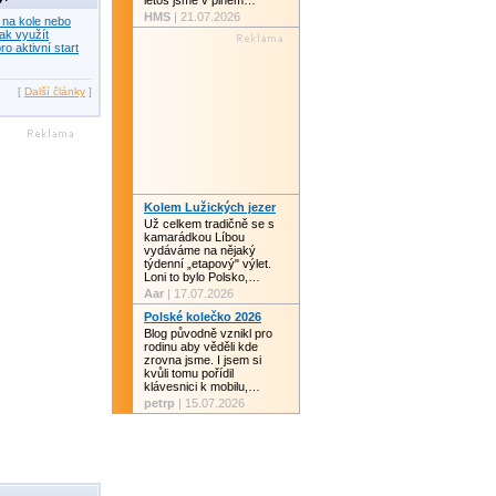
letos jsme v plném…
HMS
| 21.07.2026
 na kole nebo
ak využít
ro aktivní start
[
Další články
]
Kolem Lužických jezer
Už celkem tradičně se s
kamarádkou Líbou
vydáváme na nějaký
týdenní „etapový" výlet.
Loni to bylo Polsko,…
Aar
| 17.07.2026
Polské kolečko 2026
Blog původně vznikl pro
rodinu aby věděli kde
zrovna jsme. I jsem si
kvůli tomu pořídil
klávesnici k mobilu,…
petrp
| 15.07.2026