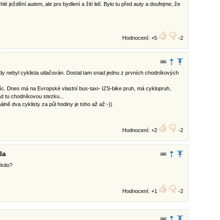
é ježdění autem, ale pro bydlení a žití lidí. Bylo tu před auty a doufejme, že
Hodnocení: +5
-2
dy nebyl cyklista utlačován. Dostal tam snad jednu z prvních chodníkových
víc. Dnes má na Evropské vlastní bus-taxi- IZS-bike pruh, má cyklopruh,
ád tu chodníkovou stezku...
lně dva cyklisty za půl hodiny je toho až až:-))
Hodnocení: +2
-2
la
ěkdo?
Hodnocení: +1
-2