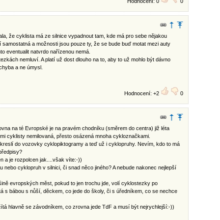
Hodnocení: 0
0
ala, že cyklista má ze silnice vypadnout tam, kde má pro sebe nějakou
 samostatná a možnosti jsou pouze ty, že se bude buď motat mezi auty
to eventualit natvrdo nařízenou nemá.
zkách nemluví. A platí už dost dlouho na to, aby to už mohlo být dávno
chyba a ne úmysl.
Hodnocení: +2
0
ovna na té Evropské je na pravém chodníku (směrem do centra) již léta
mi cyklisty nemilovaná, přesto osázená mnoha cykloznačkami.
 kreslí do vozovky cyklopiktogramy a teď už i cyklopruhy. Nevím, kdo to má
 předpisy?
n a je rozpolcen jak....však víte:-))
 nebo cyklopruh v silnici, či snad něco jiného? A nebude nakonec nejlepší
šině evropských měst, pokud to jen trochu jde, volí cyklostezky po
 s bábou s nůší, děckem, co jede do školy, či s úředníkem, co se nechce
tá hlavně se závodníkem, co zrovna jede TdF a musí být nejrychlejší:-))