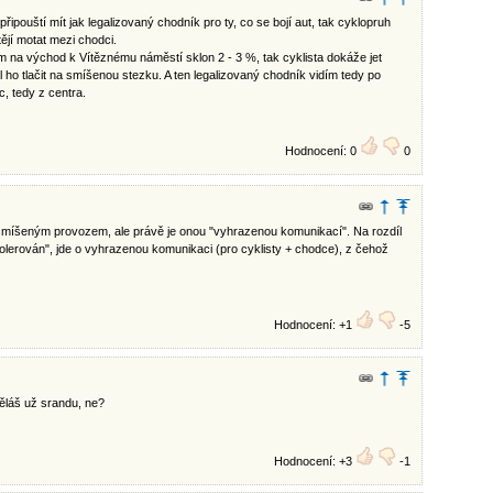
řipouští mít jak legalizovaný chodník pro ty, co se bojí aut, tak cyklopruh
tějí motat mezi chodci.
na východ k Vítěznému náměstí sklon 2 - 3 %, tak cyklista dokáže jet
l ho tlačit na smíšenou stezku. A ten legalizovaný chodník vidím tedy po
, tedy z centra.
Hodnocení: 0
0
 smíšeným provozem, ale právě je onou "vyhrazenou komunikací". Na rozdíl
 "tolerován", jde o vyhrazenou komunikaci (pro cyklisty + chodce), z čehož
Hodnocení: +1
-5
ěláš už srandu, ne?
Hodnocení: +3
-1