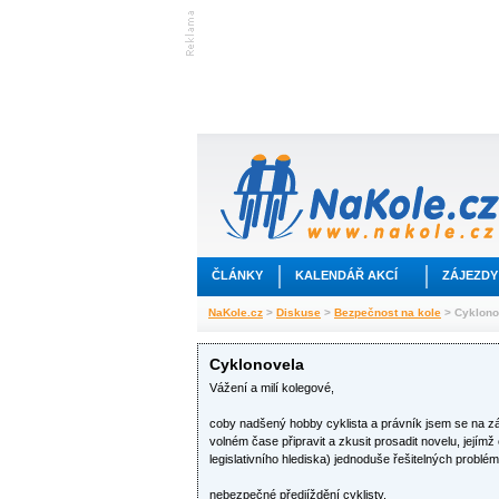
ČLÁNKY
KALENDÁŘ AKCÍ
ZÁJEZDY
NaKole.cz
>
Diskuse
>
Bezpečnost na kole
> Cyklono
Cyklonovela
Vážení a milí kolegové,
coby nadšený hobby cyklista a právník jsem se na zá
volném čase připravit a zkusit prosadit novelu, jejímž
legislativního hlediska) jednoduše řešitelných problém
nebezpečné předjíždění cyklisty,