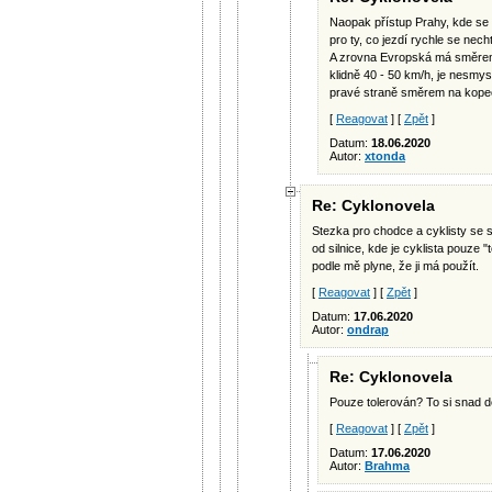
Naopak přístup Prahy, kde se p
pro ty, co jezdí rychle se nech
A zrovna Evropská má směrem 
klidně 40 - 50 km/h, je nesmys
pravé straně směrem na kopec
[
Reagovat
] [
Zpět
]
Datum:
18.06.2020
Autor:
xtonda
Re: Cyklonovela
Stezka pro chodce a cyklisty se
od silnice, kde je cyklista pouze
podle mě plyne, že ji má použít.
[
Reagovat
] [
Zpět
]
Datum:
17.06.2020
Autor:
ondrap
Re: Cyklonovela
Pouze tolerován? To si snad d
[
Reagovat
] [
Zpět
]
Datum:
17.06.2020
Autor:
Brahma