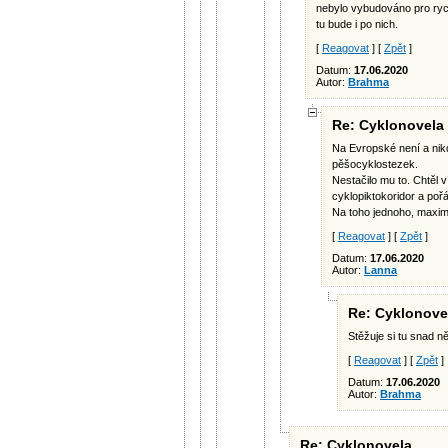
nebylo vybudováno pro rychl
tu bude i po nich.
[
Reagovat
] [
Zpět
]
Datum:
17.06.2020
Autor:
Brahma
Re: Cyklonovela
Na Evropské není a nik
pěšocyklostezek.
Nestačilo mu to. Chtěl 
cyklopiktokoridor a poř
Na toho jednoho, maximá
[
Reagovat
] [
Zpět
]
Datum:
17.06.2020
Autor:
Lanna
Re: Cyklonove
Stěžuje si tu snad n
[
Reagovat
] [
Zpět
]
Datum:
17.06.2020
Autor:
Brahma
Re: Cyklonovela