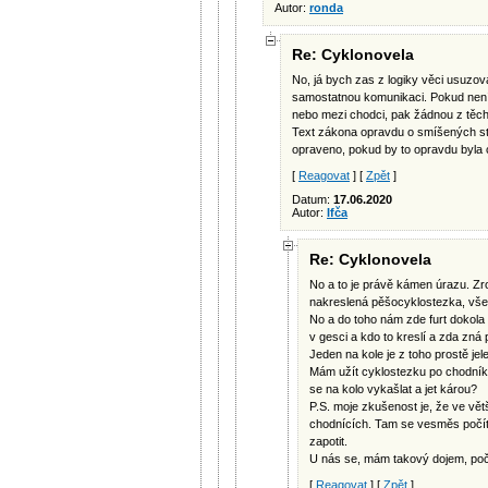
Autor:
ronda
Re: Cyklonovela
No, já bych zas z logiky věci usuzov
samostatnou komunikaci. Pokud není
nebo mezi chodci, pak žádnou z těch
Text zákona opravdu o smíšených ste
opraveno, pokud by to opravdu byla 
[
Reagovat
] [
Zpět
]
Datum:
17.06.2020
Autor:
Ifča
Re: Cyklonovela
No a to je právě kámen úrazu. Zr
nakreslená pěšocyklostezka, vše
No a do toho nám zde furt dokola
v gesci a kdo to kreslí a zda zná
Jeden na kole je z toho prostě jele
Mám užít cyklostezku po chodníku
se na kolo vykašlat a jet károu?
P.S. moje zkušenost je, že ve vět
chodnících. Tam se vesměs počítá
zapotit.
U nás se, mám takový dojem, počí
[
Reagovat
] [
Zpět
]