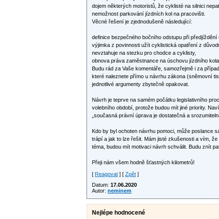
dojem některých motoristů, že cyklisté na silnici nepa
nemožnost parkování jízdních kol na pracovišti.
Věcné řešení je zjednodušeně následující:
definice bezpečného bočního odstupu při předjíždění 
výjimka z povinnosti užít cyklistická opatření z důvo
nevztahuje na stezku pro chodce a cyklisty,
obnova práva zaměstnance na úschovu jízdního kola
Budu rád za Vaše komentáře, samozřejmě i za případ
které naleznete přímo u návrhu zákona (sněmovní ti
jednotlivé argumenty zbytečně opakovat.
Návrh je teprve na samém počátku legislativního pro
volebního období, protože budou mít jiné priority. N
„současná právní úprava je dostatečná a srozumiteln
Kdo by byl ochoten návrhu pomoci, může poslance sám
trápí a jak to lze řešit. Mám jisté zkušenosti a vím, 
téma, budou mít motivaci návrh schválit. Budu znít p
Přeji nám všem hodně šťastných kilometrů!
[
Reagovat
] [
Zpět
]
Datum:
17.06.2020
Autor:
neminem
Nejlépe hodnocené