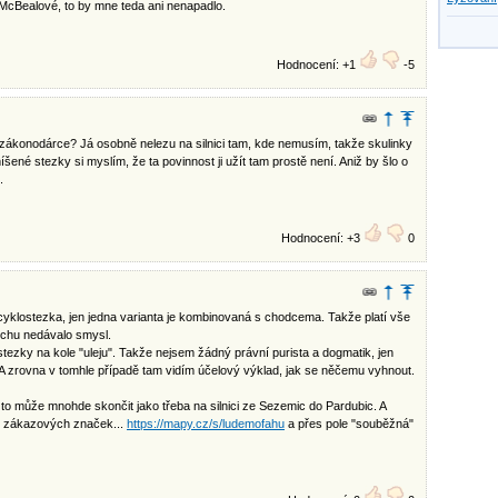
 McBealové, to by mne teda ani nenapadlo.
Hodnocení: +1
-5
r zákonodárce? Já osobně nelezu na silnici tam, kde nemusím, takže skulinky
né stezky si myslím, že ta povinnost ji užít tam prostě není. Aniž by šlo o
.
Hodnocení: +3
0
e cyklostezka, jen jedna varianta je kombinovaná s chodcema. Takže platí vše
rochu nedávalo smysl.
tezky na kole "uleju". Takže nejsem žádný právní purista a dogmatik, jen
A zrovna v tomhle případě tam vidím účelový výklad, jak se něčemu vyhnout.
to může mnohde skončit jako třeba na silnici ze Sezemic do Pardubic. A
es zákazových značek...
https://mapy.cz/s/ludemofahu
a přes pole "souběžná"