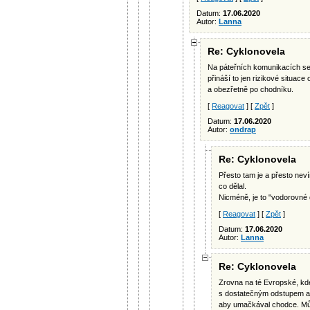
Datum:
17.06.2020
Autor:
Lanna
Re: Cyklonovela
Na páteřních komunikacích se 
přináší to jen rizikové situace
a obezřetně po chodníku.
[
Reagovat
] [
Zpět
]
Datum:
17.06.2020
Autor:
ondrap
Re: Cyklonovela
Přesto tam je a přesto nev
co dělal.
Nicméně, je to "vodorovné 
[
Reagovat
] [
Zpět
]
Datum:
17.06.2020
Autor:
Lanna
Re: Cyklonovela
Zrovna na té Evropské, kd
s dostatečným odstupem a t
aby umačkával chodce. Může