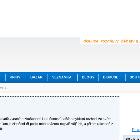
diskuse, rozmluvy, debaty a 
KNIHY
BAZAR
SEZNAMKA
BLOGY
DISKUSE
SOUT
vela
kladě vlastních zkušeností i zkušeností dalších cyklistů rozhodl ve svém
 cílem je zlepšení tří podle mého názoru nejpalčivějších, a přitom (alespoň z
ů:
Prav
PR článk