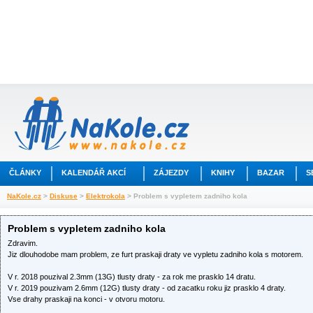
ČLÁNKY
KALENDÁŘ AKCÍ
ZÁJEZDY
KNIHY
BAZAR
S
NaKole.cz
>
Diskuse
>
Elektrokola
> Problem s vypletem zadniho kola
Problem s vypletem zadniho kola
Zdravim.
Jiz dlouhodobe mam problem, ze furt praskaji draty ve vypletu zadniho kola s motorem.
V r. 2018 pouzival 2.3mm (13G) tlusty draty - za rok me prasklo 14 dratu.
V r. 2019 pouzivam 2.6mm (12G) tlusty draty - od zacatku roku jiz prasklo 4 draty.
Vse drahy praskaji na konci - v otvoru motoru.