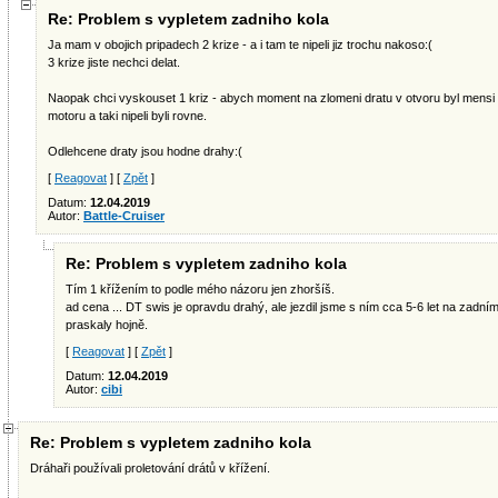
Re: Problem s vypletem zadniho kola
Ja mam v obojich pripadech 2 krize - a i tam te nipeli jiz trochu nakoso:(
3 krize jiste nechci delat.
Naopak chci vyskouset 1 kriz - abych moment na zlomeni dratu v otvoru byl mensi k
motoru a taki nipeli byli rovne.
Odlehcene draty jsou hodne drahy:(
[
Reagovat
] [
Zpět
]
Datum:
12.04.2019
Autor:
Battle-Cruiser
Re: Problem s vypletem zadniho kola
Tím 1 křížením to podle mého názoru jen zhoršíš.
ad cena ... DT swis je opravdu drahý, ale jezdil jsme s ním cca 5-6 let na zadn
praskaly hojně.
[
Reagovat
] [
Zpět
]
Datum:
12.04.2019
Autor:
cibi
Re: Problem s vypletem zadniho kola
Dráhaři používali proletování drátů v křížení.