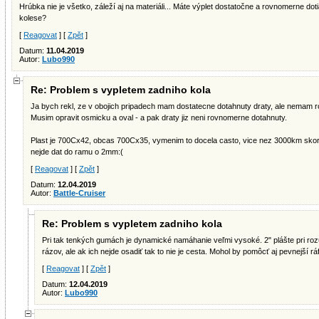
Hrúbka nie je všetko, záleží aj na materiáli... Máte výplet dostatočne a rovnomerne d
kolese?
[
Reagovat
] [
Zpět
]
Datum:
11.04.2019
Autor:
Lubo990
Re: Problem s vypletem zadniho kola
Ja bych rekl, ze v obojich pripadech mam dostatecne dotahnuty draty, ale nemam 
Musim opravit osmicku a oval - a pak draty jiz neni rovnomerne dotahnuty.
Plast je 700Cx42, obcas 700Cx35, vymenim to docela casto, vice nez 3000km skor
nejde dat do ramu o 2mm:(
[
Reagovat
] [
Zpět
]
Datum:
12.04.2019
Autor:
Battle-Cruiser
Re: Problem s vypletem zadniho kola
Pri tak tenkých gumách je dynamické namáhanie veľmi vysoké. 2" plášte pri roz
rázov, ale ak ich nejde osadiť tak to nie je cesta. Mohol by pomôcť aj pevnejší ráfi
[
Reagovat
] [
Zpět
]
Datum:
12.04.2019
Autor:
Lubo990