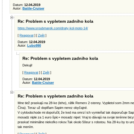
Datum:
12.04.2019
Autor:
Battle-Cruiser
Re: Problem s vypletem zadniho kola
https://www.sroubmarek.com/draty-kol-moto-14/
[
Reagovat
] [
Zpět
]
Datum:
12.04.2019
Autor:
Lubo990
Re: Problem s vypletem zadniho kola
Dekuji!
[
Reagovat
] [
Zpět
]
Datum:
12.04.2019
Autor:
Battle-Cruiser
Re: Problem s vypletem zadniho kola
Mne tiež praskajú na 28-ke (leho), ráfik Remerx 2-stenny. Vyplietol som 2mm ne
Čína). Teraz už doplňam Sapim nerez obyčajné.
V cykloobchode mi dopoŕučil, že ked ma omrzí ich vymieňať tak doporučuje 
mosadz niple za 1 euro špic+ mosadz nipel. Vraj to dávajú na svoje terénne bicy
praskať minimálne niekoľko rokov.Tak okolo 50eur s robotou. Na 28-ku by to urobil
tak mením.