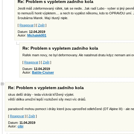
Re: Problem s vypletem zadniho kola
Jestli máš zdeformovaný ráfek, tak se nediv.. Jak radí Lubo - vyber si jiný pev
to nemusíš honit výpletem.... a nech to vyplést někomu, kdo to OPRAVDU umí. Jina
šroubárna Marek. Maj i tlustý niple.
[
Reagovat
] [
Zpět
]
Datum:
12.04.2019
Autor:
Michalek001
Re: Problem s vypletem zadniho kola
Rafek mam novy, ne byl deformovany. Ale natahnuti dratu kdyz nemam ani ova
[
Reagovat
] [
Zpět
]
Datum:
12.04.2019
Autor:
Battle-Cruiser
Re: Problem s vypletem zadniho kola
skus delší dráty - teda víckrát křížený výplet.
větší délka umožní lepší rozložení síly mezi víc drátů.
paradoxně mohou pomoct i dráty které jsou uprostřed odlehčené (DT Alpine III) - ale neví
[
Reagovat
] [
Zpět
]
Datum:
11.04.2019
Autor:
cibi