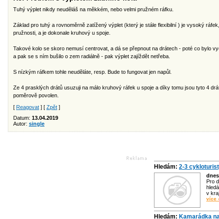
Tuhý výplet nikdy neuděláš na měkkém, nebo velmi pružném ráfku.
Základ pro tuhý a rovnoměrně zatížený výplet (který je stále flexibilní ) je vysoký ráfe
pružnosti, a je dokonale kruhový u spoje.
Takové kolo se skoro nemusí centrovat, a dá se přepnout na drátech - poté co bylo v
a pak se s ním bušilo o zem radiálně - pak výplet zajíždět netřeba.
S nízkým ráfkem tohle neuděláte, resp. Bude to fungovat jen napůl.
Ze 4 prasklých drátů usuzuji na málo kruhový ráfek u spoje a díky tomu jsou tyto 4 dr
poměrově povolen.
[
Reagovat
] [
Zpět
]
Datum:
13.04.2019
Autor:
single
Hledám:
2-3 cykloturis
dnes
Pro d
hledá
v kra
více 
Hledám:
Kamarádka na