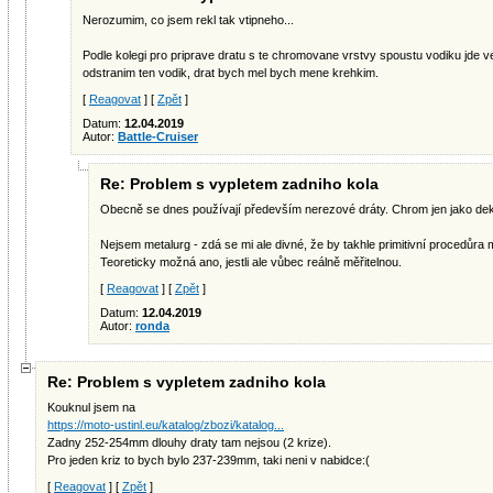
Nerozumim, co jsem rekl tak vtipneho...
Podle kolegi pro priprave dratu s te chromovane vrstvy spoustu vodiku jde ve
odstranim ten vodik, drat bych mel bych mene krehkim.
[
Reagovat
] [
Zpět
]
Datum:
12.04.2019
Autor:
Battle-Cruiser
Re: Problem s vypletem zadniho kola
Obecně se dnes používají především nerezové dráty. Chrom jen jako dek
Nejsem metalurg - zdá se mi ale divné, že by takhle primitivní procedůra mě
Teoreticky možná ano, jestli ale vůbec reálně měřitelnou.
[
Reagovat
] [
Zpět
]
Datum:
12.04.2019
Autor:
ronda
Re: Problem s vypletem zadniho kola
Kouknul jsem na
https://moto-ustinl.eu/katalog/zbozi/katalog...
Zadny 252-254mm dlouhy draty tam nejsou (2 krize).
Pro jeden kriz to bych bylo 237-239mm, taki neni v nabidce:(
[
Reagovat
] [
Zpět
]