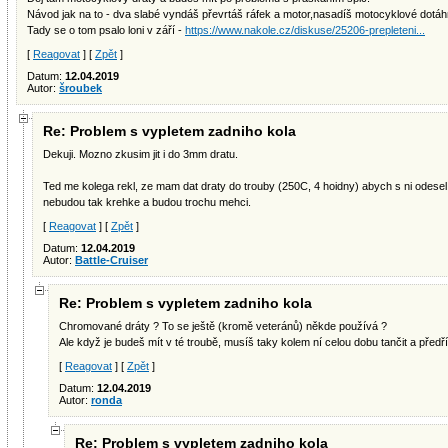
Návod jak na to - dva slabé vyndáš převrtáš ráfek a motor,nasadíš motocyklové dotáh
Tady se o tom psalo loni v září -
https://www.nakole.cz/diskuse/25206-prepleteni...
[
Reagovat
] [
Zpět
]
Datum:
12.04.2019
Autor:
šroubek
Re: Problem s vypletem zadniho kola
Dekuji. Mozno zkusim jit i do 3mm dratu.
Ted me kolega rekl, ze mam dat draty do trouby (250C, 4 hoidny) abych s ni odesel
nebudou tak krehke a budou trochu mehci.
[
Reagovat
] [
Zpět
]
Datum:
12.04.2019
Autor:
Battle-Cruiser
Re: Problem s vypletem zadniho kola
Chromované dráty ? To se ještě (kromě veteránů) někde používá ?
Ale když je budeš mít v té troubě, musíš taky kolem ní celou dobu tančit a pře
[
Reagovat
] [
Zpět
]
Datum:
12.04.2019
Autor:
ronda
Re: Problem s vypletem zadniho kola