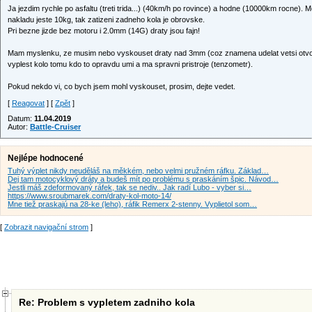
Ja jezdim rychle po asfaltu (treti trida...) (40km/h po rovince) a hodne (10000km rocne).
nakladu jeste 10kg, tak zatizeni zadneho kola je obrovske.
Pri bezne jizde bez motoru i 2.0mm (14G) draty jsou fajn!
Mam myslenku, ze musim nebo vyskouset draty nad 3mm (coz znamena udelat vetsi otvor
vyplest kolo tomu kdo to opravdu umi a ma spravni pristroje (tenzometr).
Pokud nekdo vi, co bych jsem mohl vyskouset, prosim, dejte vedet.
[
Reagovat
] [
Zpět
]
Datum:
11.04.2019
Autor:
Battle-Cruiser
Nejlépe hodnocené
Tuhý výplet nikdy neuděláš na měkkém, nebo velmi pružném ráfku. Základ…
Dej tam motocyklový dráty a budeš mít po problému s praskáním špic. Návod…
Jestli máš zdeformovaný ráfek, tak se nediv.. Jak radí Lubo - vyber si…
https://www.sroubmarek.com/draty-kol-moto-14/
Mne tiež praskajú na 28-ke (leho), ráfik Remerx 2-stenny. Vyplietol som…
[
Zobrazit navigační strom
]
Re: Problem s vypletem zadniho kola