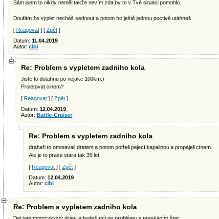
Sám jsem to nikdy neměl takže nevím zda by to v Tvé situaci pomohlo.
Doufám že výplet necháš sednout a potom ho ještě jednou poctivě utáhneš.
[
Reagovat
] [
Zpět
]
Datum:
11.04.2019
Autor:
cibi
Re: Problem s vypletem zadniho kola
Jiste to dotahnu po nejake 100km:)
Proletovat cinem?
[
Reagovat
] [
Zpět
]
Datum:
12.04.2019
Autor:
Battle-Cruiser
Re: Problem s vypletem zadniho kola
drahaři to omotavali dratem a potom potřeli pajecí kapalinou a propájeli cínem.
Ale je to praxe stara tak 35 let.
[
Reagovat
] [
Zpět
]
Datum:
12.04.2019
Autor:
cibi
Re: Problem s vypletem zadniho kola
Dej tam motocyklový dráty a budeš mít po problému s praskáním špic.