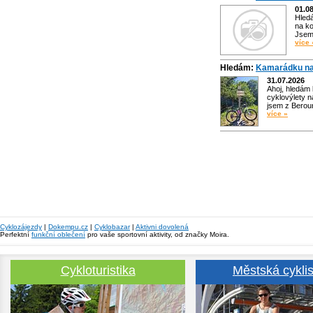
01.0
Hled
na ko
Jsem 
více 
Hledám:
Kamarádku na
31.07.2026
Ahoj, hledám
cyklovýlety n
jsem z Bero
více »
Cyklozájezdy
|
Dokempu.cz
|
Cyklobazar
|
Aktivni dovolená
Perfektní
funkční oblečení
pro vaše sportovní aktivity, od značky Moira.
Cykloturistika
Městská cyklis