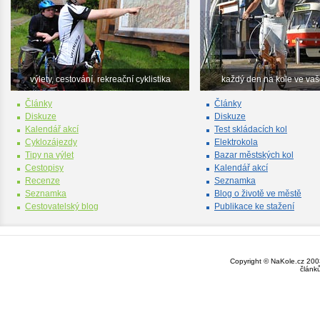
výlety, cestování, rekreační cyklistika
každý den na kole ve va
Články
Články
Diskuze
Diskuze
Kalendář akcí
Test skládacích kol
Cyklozájezdy
Elektrokola
Tipy na výlet
Bazar městských kol
Cestopisy
Kalendář akcí
Recenze
Seznamka
Seznamka
Blog o životě ve městě
Cestovatelský blog
Publikace ke stažení
Copyright © NaKole.cz 2003
článk