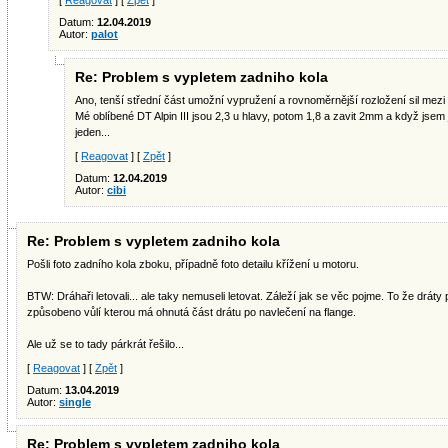
[
Reagovat
] [
Zpět
]
Datum:
12.04.2019
Autor:
palot
Re: Problem s vypletem zadniho kola
Ano, tenší střední část umožní vypružení a rovnoměrnější rozložení sil mezi
Mé oblíbené DT Alpin III jsou 2,3 u hlavy, potom 1,8 a zavit 2mm a když jsem 
jeden...
[
Reagovat
] [
Zpět
]
Datum:
12.04.2019
Autor:
cibi
Re: Problem s vypletem zadniho kola
Pošli foto zadního kola zboku, případně foto detailu křížení u motoru.
BTW: Dráhaři letovali... ale taky nemuseli letovat. Záleží jak se věc pojme. To že dráty
způsobeno vůlí kterou má ohnutá část drátu po navlečení na flange.
Ale už se to tady párkrát řešilo...
[
Reagovat
] [
Zpět
]
Datum:
13.04.2019
Autor:
single
Re: Problem s vypletem zadniho kola