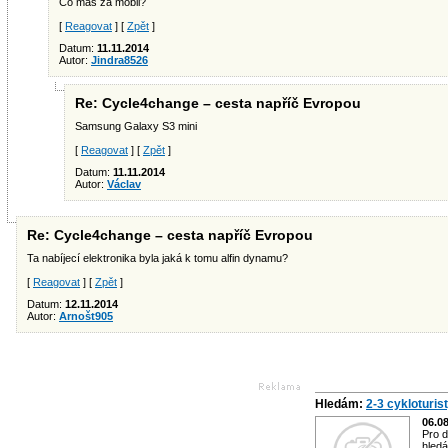
Co máš za mobil?
[
Reagovat
] [
Zpět
]
Datum:
11.11.2014
Autor:
Jindra8526
Re: Cycle4change – cesta napříč Evropou
Samsung Galaxy S3 mini
[
Reagovat
] [
Zpět
]
Datum:
11.11.2014
Autor:
Václav
Re: Cycle4change – cesta napříč Evropou
Ta nabíjecí elektronika byla jaká k tomu alfin dynamu?
[
Reagovat
] [
Zpět
]
Datum:
12.11.2014
Autor:
Arnošt905
Hledám:
2-3 cykloturis
06.0
Pro d
hledá