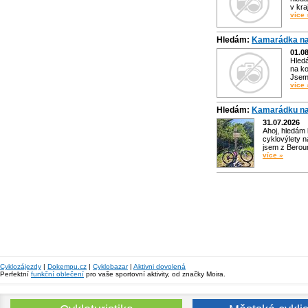
v kra
více 
Hledám:
Kamarádka na
01.0
Hled
na ko
Jsem 
více 
Hledám:
Kamarádku na
31.07.2026
Ahoj, hledám
cyklovýlety n
jsem z Bero
více »
Cyklozájezdy
|
Dokempu.cz
|
Cyklobazar
|
Aktivni dovolená
Perfektní
funkční oblečení
pro vaše sportovní aktivity, od značky Moira.