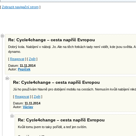
[
Zobrazit navigační strom
]
Re: Cycle4change – cesta napříč Evropou
Dobrý kola. Nabíjení v náboji. Jo. Ale na těch fotkách tady není vidět, kde jsou světla. A 
dynamo.
[
Reagovat
] [
Zpět
]
Datum:
11.11.2014
Autor:
Pepíček
Re: Cycle4change – cesta napříč Evropou
Já ho používám hlavně pro dobíjení mobilu na cestách. Nemusím kvůli nabíjení nik
[
Reagovat
] [
Zpět
]
Datum:
11.11.2014
Autor:
Václav
Re: Cycle4change – cesta napříč Evropou
Kvůli tomu jsem to taky pořídil, a teď jen svítím.