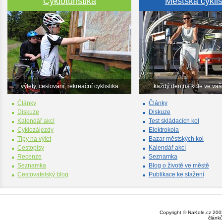
Cykloturistika
Městská cyklis
výlety, cestování, rekreační cyklistika
každý den na kole ve va
Články
Články
Diskuze
Diskuze
Kalendář akcí
Test skládacích kol
Cyklozájezdy
Elektrokola
Tipy na výlet
Bazar městských kol
Cestopisy
Kalendář akcí
Recenze
Seznamka
Seznamka
Blog o životě ve městě
Cestovatelský blog
Publikace ke stažení
Copyright © NaKole.cz 2003
článk