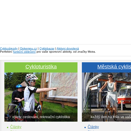
Cyklozájezdy
|
Dokempu.cz
|
Cyklobazar
|
Aktivni dovolená
Perfektní
funkční oblečení
pro vaše sportovní aktivity, od značky Moira.
Cykloturistika
Městská cyklis
výlety, cestování, rekreační cyklistika
každý den na kole ve va
Články
Články