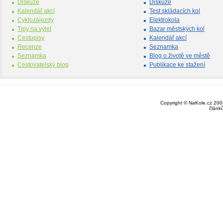
Diskuze
Diskuze
Kalendář akcí
Test skládacích kol
Cyklozájezdy
Elektrokola
Tipy na výlet
Bazar městských kol
Cestopisy
Kalendář akcí
Recenze
Seznamka
Seznamka
Blog o životě ve městě
Cestovatelský blog
Publikace ke stažení
Copyright © NaKole.cz 2003
článk