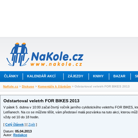
ČLÁNKY
KALENDÁŘ AKCÍ
ZÁJEZDY
KNIHY
BAZAR
S
NaKole.cz
>
Diskuse
>
Komentáře k článkům
> Odstartoval veletrh FOR BIKES 2013
Odstartoval veletrh FOR BIKES 2013
V pátek 5. dubna v 10:00 začal čtvrtý ročník jarního cyklistického veletrhu FOR BIKES, k
Letňanech. Na co se můžete těšit, vám představí malá pozvánka na tuto akci, kterou můžet
vždy od 10 do 18 hodin.
[
Celý článek
] [
Zpět
]
Datum:
05.04.2013
Autor:
Redakce