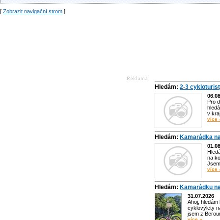
[
Zobrazit navigační strom
]
Hledám:
2-3 cykloturis
06.0
Pro d
hledá
v kra
více 
Hledám:
Kamarádka na
01.0
Hled
na ko
Jsem 
více 
Hledám:
Kamarádku na
31.07.2026
Ahoj, hledám
cyklovýlety n
jsem z Bero
více »