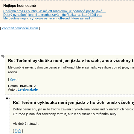
Nejlépe hodnocené
Co třeba cross country. Ve mě off road evokuje podobné pocity, jaké…
Dobrý označení, jen mi to trochu zavání čtyřkolkama, které řádí v…
Mě osobně nejvíc vyhovuje označení off-road, které asi nejlíp …
[
Zobrazit navigační strom
]
Re: Terénní cyklistika není jen jízda v horách, aneb všechny 
Mě osobně nejvíc vyhovuje označení off-road, které asi nejlíp vystihuje co rád jedu, mim
rovina.
[
Zpět
]
Datum:
19.05.2012
Autor:
Lelek-nakole
Re: Terénní cyklistika není jen jízda v horách, aneb všechn
Dobrý označení, jen mi to trochu zavání čtyřkolkama, které řádí v národních parcíc
Off-road je bohužel zavedený termín, a to v souvislosti s terénními auty.
Ale dobrý nápad...
[
Zpět
]