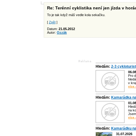
Re: Terénní cyklistika není jen jízda v hor
To je tak když máš vedle kola sekačku.
[
Zpět
]
Datum:
21.05.2012
Autor:
Ozzák
Hledám:
2-3 cykloturis
06.0
Pro d
hledá
v kra
více 
Hledám:
Kamarádka na
01.0
Hled
na ko
Jsem 
více 
Hledám:
Kamarádku na
31.07.2026