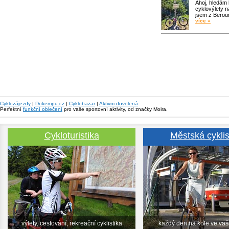
Ahoj, hledám
cyklovýlety n
jsem z Bero
více »
Cyklozájezdy
|
Dokempu.cz
|
Cyklobazar
|
Aktivni dovolená
Perfektní
funkční oblečení
pro vaše sportovní aktivity, od značky Moira.
Cykloturistika
Městská cyklis
výlety, cestování, rekreační cyklistika
každý den na kole ve va