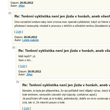
Datum:
20.05.2012
Autor:
Jitka
Re: Terénní cyklistika není jen jízda v horách, aneb všec
Ono označení enduro taky není zrovna moc speciál cyklistické, když se řekne e
představí motocykly vhodné k provozu v lehčím a středním terénu (šestidenní a
[
Zpět
]
Datum:
20.05.2012
Autor:
Lelek-nakole
Re: Terénní cyklistika není jen jízda v horách, aneb v
Máš lepší? ;o)
Sem s tím...
[
Zpět
]
Datum:
20.05.2012
Autor:
Jitka
Re: Terénní cyklistika není jen jízda v horách, aneb
Nemám, to byla jen připomínka, že asi pořádně není nějaký výraz, který b
kole terénem, nemyslím závodní styl (sjezdy, cyklokros apod.)
Já používám off-road, je to krátký, jednoduchý, dobře se mi to vyslovuje a
zná, tak ví, že mluvím pouze o kole.
[
Zpět
]