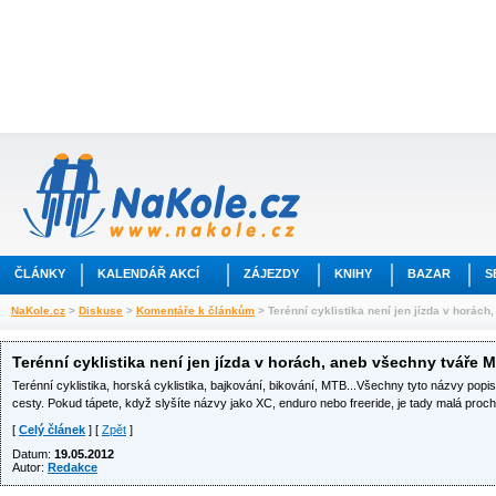
ČLÁNKY
KALENDÁŘ AKCÍ
ZÁJEZDY
KNIHY
BAZAR
S
NaKole.cz
>
Diskuse
>
Komentáře k článkům
> Terénní cyklistika není jen jízda v horác
Terénní cyklistika není jen jízda v horách, aneb všechny tváře M
Terénní cyklistika, horská cyklistika, bajkování, bikování, MTB...Všechny tyto názvy popisu
cesty. Pokud tápete, když slyšíte názvy jako XC, enduro nebo freeride, je tady malá proc
[
Celý článek
] [
Zpět
]
Datum:
19.05.2012
Autor:
Redakce