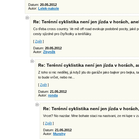
Datum:
20.05.2012
Autor:
Lelek-nakole
Re: Terénní cyklistika není jen jízda v horách, an
Co třeba cross country. Ve mě off road evokuje podobné pocity, jaké po
cesty sjízdné pro čtyřkolky a teréňáky.
[
Zpět
]
Datum:
20.05.2012
Autor:
Zbyněk
Re: Terénní cyklistika není jen jízda v horách,
Z toho si nic nedělej, já když jdu do garáže jako bajker pro bejka, t
to bude vrčet, nebo ne...
[
Zpět
]
Datum:
21.05.2012
Autor:
ronda
Re: Terénní cyklistika není jen jízda v horác
Vrcet? No nazdar. Mne bohate staci na nastvani, ze mi lupe v za
[
Zpět
]
Datum:
21.05.2012
Autor:
Murphy