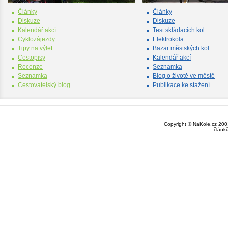
Články
Články
Diskuze
Diskuze
Kalendář akcí
Test skládacích kol
Cyklozájezdy
Elektrokola
Tipy na výlet
Bazar městských kol
Cestopisy
Kalendář akcí
Recenze
Seznamka
Seznamka
Blog o životě ve městě
Cestovatelský blog
Publikace ke stažení
Copyright © NaKole.cz 2003
článk