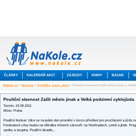
ČLÁNKY
KALENDÁŘ AKCÍ
ZÁJEZDY
KNIHY
BAZAR
S
NaKole.cz
>
Diskuse
>
Vyjížďky, srazy, akce
> Pouliční slavnost Zažít město jinak a Velk
Pouliční slavnost Zažít město jinak a Velká podzimní cyklojízda
Termín: 24.09.2011
Místo: Praha
Pouliční festival. Ulice se na jeden den promění v korzo přívětivé pro procházení a jízdu na
Festivalové zóny budou na několika místech zároveň: na Vinohradech, Letné a jinde. Progra
spolky a skupiny. Pouliční divadlo,…