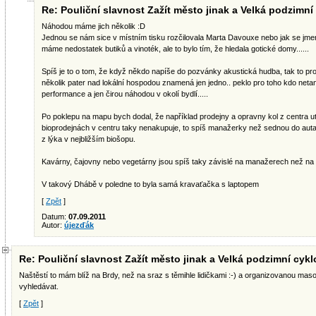
Re: Pouliční slavnost Zažít město jinak a Velká podzimní 
Náhodou máme jich několik :D
Jednou se nám sice v místním tisku rozčilovala Marta Davouxe nebo jak se jme
máme nedostatek butiků a vinoték, ale to bylo tím, že hledala gotické domy......
Spíš je to o tom, že když někdo napíše do pozvánky akustická hudba, tak to pr
několik pater nad lokální hospodou znamená jen jedno.. peklo pro toho kdo netan
performance a jen čirou náhodou v okolí bydlí.....
Po poklepu na mapu bych dodal, že například prodejny a opravny kol z centra u
bioprodejnách v centru taky nenakupuje, to spíš manažerky než sednou do auta
z lýka v nejbližším biošopu.
Kavárny, čajovny nebo vegetárny jsou spíš taky závislé na manažerech než na 
V takový Dhábě v poledne to byla samá kravaťačka s laptopem
[
Zpět
]
Datum:
07.09.2011
Autor:
újezďák
Re: Pouliční slavnost Zažít město jinak a Velká podzimní cyklo
Naštěstí to mám blíž na Brdy, než na sraz s těmihle lidičkami :-) a organizovanou ma
vyhledávat.
[
Zpět
]