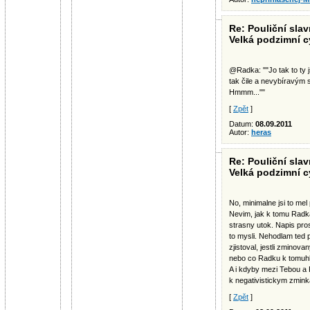
Re: Pouliční slav
Velká podzimní c
@Radka: ""Jo tak to ty
tak čile a nevybíravým
Hmmm...""
[
Zpět
]
Datum:
08.09.2011
Autor:
heras
Re: Pouliční slav
Velká podzimní c
No, minimalne jsi to mel 
Nevim, jak k tomu Radka 
strasny utok. Napis prost
to mysli. Nehodlam ted 
zjistoval, jestli zminova
nebo co Radku k tomuhl
A i kdyby mezi Tebou a 
k negativistickym zmin
[
Zpět
]