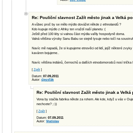
Re: Pouliční slavnost Zažít město jinak a Velká po
A vůbec proč by se mělo mýdlo dovážet někde z ethnolandů ?
Kdo kupuje mýdlo z Afriky ten vraždí naší planetu :(
Ještě před 100 léty si valnou část mýdla vařily hospodyně doma.
Valná většina výroby Sanu Babu se stejně lysuje nebo točí na soustr
Navíc mě napadá, že si kupujeme etnověci od lidí, jejíž některé zvyky
kaváren bojujeme..
Navíc většina indiánů, černochů a dalších etnodomorodců nosí trička 
[
Zpět
]
Datum:
07.09.2011
Autor:
újezďák
Re: Pouliční slavnost Zažít město jinak a Velká
Vona by stačila fabrika někde za rohem. Ale kde, když u vás v Ouje
nechcete? ;-))
[
Zpět
]
Datum:
07.09.2011
Autor:
Vratislav