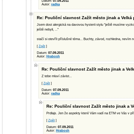
Datum:
07.09.2011
Autor:
radka
Re: Pouliční slavnost Zažít město jinak a Velká
Jsem dost alergická na davovou hysterii stylu "ještě musíme vyzko
ještě nebyli, ..."
stačí si otevřít příslušné téma... Buchty, závod, rozhledna, nevím n
[
Zpět
]
Datum:
07.09.2011
Autor:
Hrabosh
Re: Pouliční slavnost Zažít město jinak a Vel
Z tebe mluví závist...
[
Zpět
]
Datum:
07.09.2011
Autor:
radka
Re: Pouliční slavnost Zažít město jinak a V
Prdlajs. Jen že aspekty které Vám vadí na ETM ve Vás v př
[
Zpět
]
Datum:
07.09.2011
Autor:
Hrabosh