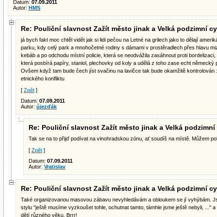
Datum:
07.09.2011
Autor:
HMS
Re: Pouliční slavnost Zažít město jinak a Velká podzimní cy
já bych fakt moc chtěl vidět jak si lidi pečou na Letné na grilech jako to dělají am
parku, kdy celý park a mnohočetné rodiny s dámami v prostěradlech přes hlavu miz
kebáb a po odchodu místní policie, která se neodvážila zasáhnout proti bordelizaci,
která posbírá papíry, staniol, plechovky od koly a udělá z toho zase echt německý
Ovšem když tam bude čech jíst svačinu na lavičce tak bude okamžitě kontrolován
etnického konfliktu
[
Zpět
]
Datum:
07.09.2011
Autor:
újezďák
Re: Pouliční slavnost Zažít město jinak a Velká podzimní 
Tak se na to přijď podívat na vinohradskou zónu, ať soudíš na místě. Můžem p
[
Zpět
]
Datum:
07.09.2011
Autor:
Vratislav
Re: Pouliční slavnost Zažít město jinak a Velká podzimní cy
Také organizovanou masovou zábavu nevyhledávám a obloukem se jí vyhýbám. Jse
stylu "ještě musíme vyzkoušet tohle, ochutnat tamto, támhle jsme ještě nebyli, ..."
dětí různého věku. Brrr!