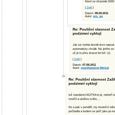
Které se účastnilo 5000 
[
Zpět
]
Datum:
08.09.2011
Autor:
pro_pa
Re: Pouliční slavnost Za
podzimní cyklojí
Jak sis mohla dovolit drze napsat 
automaticky chválit. Nic jiného s
už je to přes dvacet let fuč:-)))
[
Zpět
]
Datum:
07.09.2011
Autor:
neprihlasenej-Michal
Re: Pouliční slavnost Zaží
podzimní cyklojí
tož standartní AGITKA to je, nekteří p
nosičů a ukážou světu.....
No a pak v pondělí, my skuteční měs
počítadla a budem se ptáT jako po k