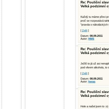
Re: Pouliční slav
Velká podzimní c
Každý tu máme přeci pr
proč se rozpoutává tahl
"pravda o nákoláckých 
[
Zpět
]
Datum:
08.09.2011
Autor:
HMS
Re: Pouliční slav
Velká podzimní c
Ježiš to já už asi nenaj
pod vlivem alkoholu, to 
[
Zpět
]
Datum:
08.09.2011
Autor:
heras
Re: Pouliční slav
Velká podzimní c
Hele a našel jsem to :o)