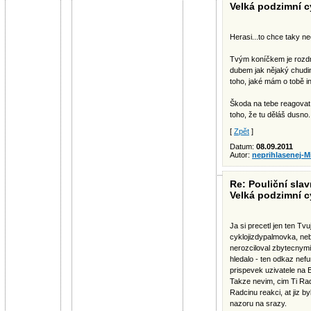
Velká podzimní c
Herasi...to chce taky n
Tvým koníčkem je rozdm
dubem jak nějaký chudin
toho, jaké mám o tobě in
Škoda na tebe reagovat 
toho, že tu děláš dusno.
[
Zpět
]
Datum:
08.09.2011
Autor:
neprihlasenej-M
Re: Pouliční slav
Velká podzimní c
Ja si precetl jen ten Tvu
cyklojizdypalmovka, ne
nerozciloval zbytecnymi
hledalo - ten odkaz nefu
prispevek uzivatele na B
Takze nevim, cim Ti Ra
Radcinu reakci, at jiz b
nazoru na srazy.