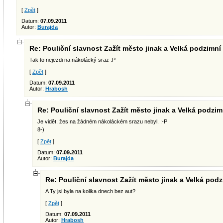
[
Zpět
]
Datum:
07.09.2011
Autor:
Burajda
Re: Pouliční slavnost Zažít město jinak a Velká podzimní 
Tak to nejezdi na nákolácký sraz :P
[
Zpět
]
Datum:
07.09.2011
Autor:
Hrabosh
Re: Pouliční slavnost Zažít město jinak a Velká podzimn
Je vidět, žes na žádném nákoláckém srazu nebyl. :-P
8-)
[
Zpět
]
Datum:
07.09.2011
Autor:
Burajda
Re: Pouliční slavnost Zažít město jinak a Velká podz
A Ty jsi byla na kolika dnech bez aut?
[
Zpět
]
Datum:
07.09.2011
Autor:
Hrabosh