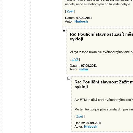
nedělej něco světobornýho co tu ještě nebylo.
[
Zpět
]
Datum:
07.09.2011
Autor:
Hrabosh
Re: Pouliční slavnost Zažít mě
cyklojí
Vždyť z toho nikdo nic světobornýho také n
[
Zpět
]
Datum:
07.09.2011
Autor:
radka
Re: Pouliční slavnost Zažít 
cyklojí
A z ETM to dělá cosi světobornýho kdo?
Mě ten text přijde jako standardní pozvá
[
Zpět
]
Datum:
07.09.2011
Autor:
Hrabosh