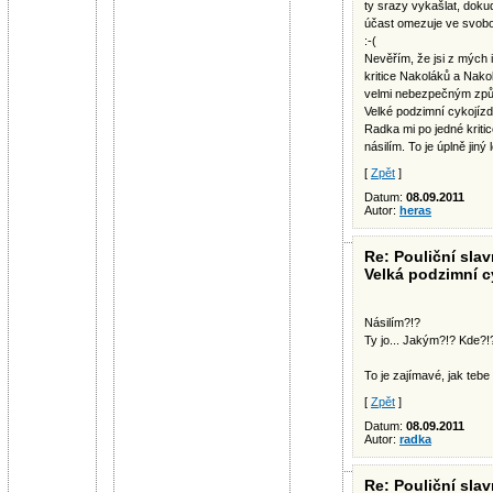
ty srazy vykašlat, dokud
účast omezuje ve svob
:-(
Nevěřím, že jsi z mých 
kritice Nakoláků a Nako
velmi nebezpečným způs
Velké podzimní cykojíz
Radka mi po jedné kriti
násilím. To je úplně jiný
[
Zpět
]
Datum:
08.09.2011
Autor:
heras
Re: Pouliční slav
Velká podzimní c
Násilím?!?
Ty jo... Jakým?!? Kde?!
To je zajímavé, jak tebe 
[
Zpět
]
Datum:
08.09.2011
Autor:
radka
Re: Pouliční slav