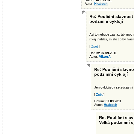
Datum:
07.09.2011
Autor:
Hrabosh
Re: Pouliční slavnost 
podzimní cyklojí
Asi to nebude zas až tak moc p
říkají nahlas, místo co by hlasi
[
Zpět
]
Datum:
07.09.2011
Autor:
ViktorA
Re: Pouliční slavno
podzimní cyklojí
Jen cyklojízdy se zúčastní 5
[
Zpět
]
Datum:
07.09.2011
Autor:
Hrabosh
Re: Pouliční slav
Velká podzimní c