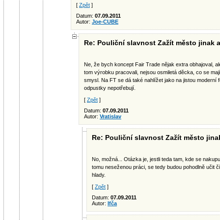
[
Zpět
]
Datum:
07.09.2011
Autor:
Joe-CUBE
Re: Pouliční slavnost Zažít město jinak 
Ne, že bych koncept Fair Trade nějak extra obhajoval, al
tom výrobku pracovali, nejsou osmiletá děcka, co se mají 
smysl. Na FT se dá také nahlížet jako na jistou moderní
odpustky nepotřebují.
[
Zpět
]
Datum:
07.09.2011
Autor:
Vratislav
Re: Pouliční slavnost Zažít město jina
No, možná... Otázka je, jestli teda tam, kde se nakupuj
tomu neseženou práci, se tedy budou pohodlně učit čís
hlady.
[
Zpět
]
Datum:
07.09.2011
Autor:
Ifča