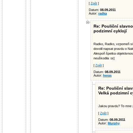
[
Zpět
]
Datum:
08.09.2011
Autor:
radka
Re: Pouliční slavno
podzimní cyklojí
Radko, Radko, vzpomeň si 
dovolil napsat pravdu o Na
Alespoň špetka objektivnost
neuškodila :o((
[
Zpět
]
Datum:
08.09.2011
Autor:
heras
Re: Pouliční slav
Velká podzimní c
Jakou pravdu? To mne z
[
Zpět
]
Datum:
08.09.2011
Autor:
Murphy