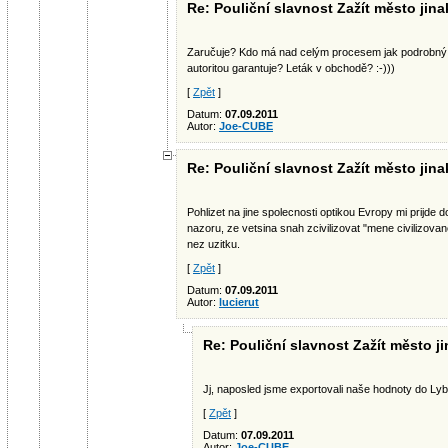
Re: Pouliční slavnost Zažít město jina
Zaručuje? Kdo má nad celým procesem jak podrobný d
autoritou garantuje? Leták v obchodě? :-)))
[
Zpět
]
Datum:
07.09.2011
Autor:
Joe-CUBE
Re: Pouliční slavnost Zažít město jina
Pohlizet na jine spolecnosti optikou Evropy mi prijde 
nazoru, ze vetsina snah zcivilizovat "mene civilizova
nez uzitku.
[
Zpět
]
Datum:
07.09.2011
Autor:
lucierut
Re: Pouliční slavnost Zažít město ji
Jj, naposled jsme exportovali naše hodnoty do Lybi
[
Zpět
]
Datum:
07.09.2011
Autor:
Joe-CUBE