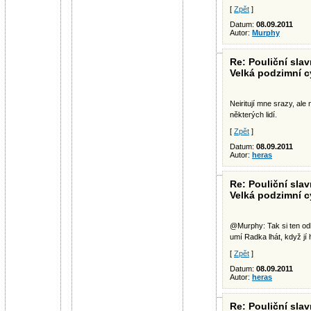
[
Zpět
]
Datum:
08.09.2011
Autor:
Murphy
Re: Pouliční slav
Velká podzimní c
Neiritují mne srazy, al
některých lidí.
[
Zpět
]
Datum:
08.09.2011
Autor:
heras
Re: Pouliční slav
Velká podzimní c
@Murphy: Tak si ten odk
umí Radka lhát, když jí
[
Zpět
]
Datum:
08.09.2011
Autor:
heras
Re: Pouliční slav