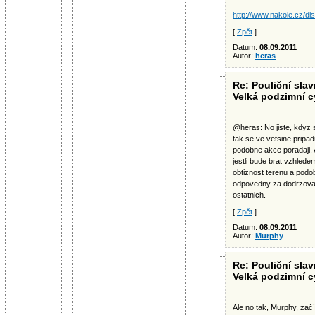
http://www.nakole.cz/di
[
Zpět
]
Datum:
08.09.2011
Autor:
heras
Re: Pouliční slav
Velká podzimní c
@heras: No jiste, kdyz 
tak se ve vetsine pripad
podobne akce poradaji. A
jestli bude brat vzhlede
obtiznost terenu a podo
odpovedny za dodrzovani
ostatnich.
[
Zpět
]
Datum:
08.09.2011
Autor:
Murphy
Re: Pouliční slav
Velká podzimní c
Ale no tak, Murphy, zač