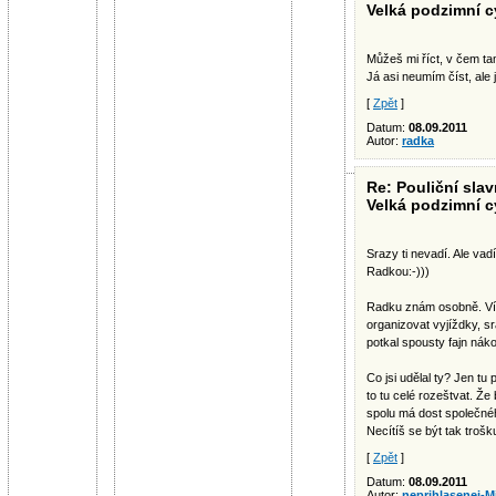
Velká podzimní c
Můžeš mi říct, v čem tam
Já asi neumím číst, ale j
[
Zpět
]
Datum:
08.09.2011
Autor:
radka
Re: Pouliční slav
Velká podzimní c
Srazy ti nevadí. Ale vad
Radkou:-)))
Radku znám osobně. Vím
organizovat vyjíždky, s
potkal spousty fajn nák
Co jsi udělal ty? Jen tu
to tu celé rozeštvat. Že 
spolu má dost společnéh
Necítíš se být tak trošk
[
Zpět
]
Datum:
08.09.2011
Autor:
neprihlasenej-M