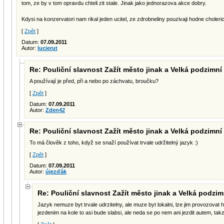
tom, ze by v tom opravdu chteli zit stale. Jinak jako jednorazova akce dobry.
Kdysi na konzervatori nam rikal jeden ucitel, ze zdrobneliny pouzivaji hodne cholerici,
[
Zpět
]
Datum:
07.09.2011
Autor:
lucierut
Re: Pouliční slavnost Zažít město jinak a Velká podzimní 
A používají je před, při a nebo po záchvatu, broučku?
[
Zpět
]
Datum:
07.09.2011
Autor:
Zden42
Re: Pouliční slavnost Zažít město jinak a Velká podzimní 
To má člověk z toho, když se snaží používat trvale udržitelný jazyk :)
[
Zpět
]
Datum:
07.09.2011
Autor:
újezďák
Re: Pouliční slavnost Zažít město jinak a Velká podzimn
Jazyk nemuze byt trvale udrzitelny, ale muze byt lokalni, lze jim provozovat 
jezdenim na kole to asi bude slabsi, ale neda se po nem ani jezdit autem, takze