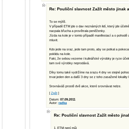
Re: Pouliční slavnost Zažít město jinak 
To se mýlíš.
V případě ETM jde o dav neznámých lidí, který jde účelně
nacpala břucha a provětrala peněženky.
Jízda na kole je v tomto případě manifestací a o pohodě 
mluvit.
Kdo jede na sraz, jede tam proto, aby se potkal a pokecal
poklidu na kole.
Fakt, že sebou vezeme i kulinářské výrobky je ryze účel
tam své výrobky neprodává.
Díky tomu také vydržíme na srazu 4 dny ve stejné poh
trvat jeden den a další 3 dny se z toho zasažené lokality
Srovnáváš prostě dvě akce, které srovnávat nelze.
[
Zpět
]
Datum:
07.09.2011
Autor:
radka
Re: Pouliční slavnost Zažít město jina
1. ETM není můj