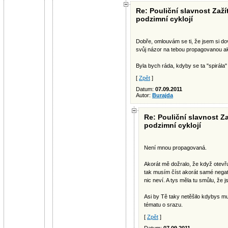
Re: Pouliční slavnost Zaží
podzimní cyklojí
Dobře, omlouvám se ti, že jsem si dov
svůj názor na tebou propagovanou ak
Byla bych ráda, kdyby se ta "spirála"
[
Zpět
]
Datum:
07.09.2011
Autor:
Burajda
Re: Pouliční slavnost Za
podzimní cyklojí
Není mnou propagovaná.
Akorát mě dožralo, že když otevřu
tak musím číst akorát samé negativ
nic neví. A tys měla tu smůlu, že
Asi by Tě taky netěšilo kdybys m
tématu o srazu.
[
Zpět
]