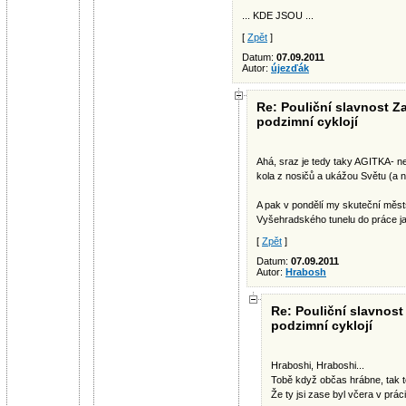
... KDE JSOU ...
[
Zpět
]
Datum:
07.09.2011
Autor:
újezďák
Re: Pouliční slavnost Za
podzimní cyklojí
Ahá, sraz je tedy taky AGITKA- nek
kola z nosičů a ukážou Světu (a n
A pak v pondělí my skuteční městš
Vyšehradského tunelu do práce ja
[
Zpět
]
Datum:
07.09.2011
Autor:
Hrabosh
Re: Pouliční slavnost 
podzimní cyklojí
Hraboshi, Hraboshi...
Tobě když občas hrábne, tak to
Že ty jsi zase byl včera v prác