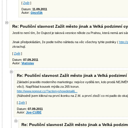
[
Zpět
]
Datum:
11.09.2011
Autor:
újezďák
Re: Pouliční slavnost Zažít město jinak a Velká podzimní cy
Jestli to není tím, že Oujezd je taková vesnice někde za Prahou, která nemá ani s
Jinak předpokládám, že podle tvého náhledu na věc všechny tyhle podniky (
http:/
zkrachují.
[
Zpět
]
Datum:
07.09.2011
Autor:
Vratislav
Re: Pouliční slavnost Zažít město jinak a Velká podzimní 
Základní pravidlo moderního marketingu: nejvíce vydělá ten, kdo prodá NEJM
věcí). Například kousek mýdla za 265 korun.
http://www.popout.cz/?action=showdetail&...
(Náhodně jsem kliknul na první ikonku na Z.M. a první zboží co mi padlo do oka)
[
Zpět
]
Datum:
07.09.2011
Autor:
Joe-CUBE
Re: Pouliční slavnost Zažít město jinak a Velká podzimn