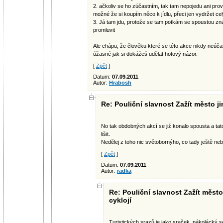
2. ačkoliv se ho zúčastním, tak tam nepojedu ani prov
možné že si koupím něco k jídlu, přeci jen vydržet celý
3. Já tam jdu, protože se tam potkám se spoustou zná
promluvit
Ale chápu, že člověku které se této akce nikdy neúča
úžasné jak si dokážeš udělat hotový názor.
[
Zpět
]
Datum:
07.09.2011
Autor:
Hrabosh
Re: Pouliční slavnost Zažít město ji
No tak obdobných akcí se již konalo spousta a tat
lišit.
Nedělej z toho nic světobornýho, co tady ještě neb
[
Zpět
]
Datum:
07.09.2011
Autor:
radka
Re: Pouliční slavnost Zažít město
cyklojí
Turistických srazů je jako sraček, nákolácký se 