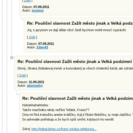
[
Zpět
]
Datum:
07.09.2011
Autor:
lucierut
Re: Pouliční slavnost Zažít město jinak a Velká podz
Joj, s jazykem se dají dělat věci! Jistě bychom mohli mnozí vyprávět.
[
Zpět
]
Datum:
07.09.2011
Autor:
Zden42
Re: Pouliční slavnost Zažít město jinak a Velká podzimní 
Divný, Straka (fotbalovej trenér a konzultant) je všech choleriků futrál, ale zdrob
[
Zpět
]
Datum:
11.09.2011
Autor:
abernathy
Re: Pouliční slavnost Zažít město jinak a Velká podzimn
Hahahhahahhaha :
Takže manželka nikdy neříká "klídek, Franzi"?
Ona mi říká koloušku anebo králíčku. A já jí říkám Bobíčku, ty moje zlatíčko. V
že adrenalin potřebuju a že bych spíš umřel, kdybych ho neměl.
Zdroj:
http://fotbal.idnes.cz/franz-straka-odjakziva...