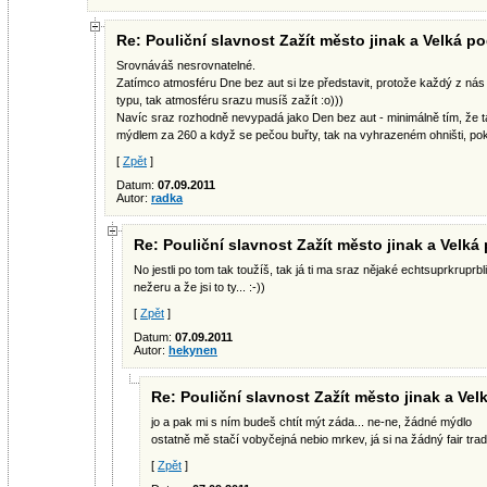
Re: Pouliční slavnost Zažít město jinak a Velká po
Srovnáváš nesrovnatelné.
Zatímco atmosféru Dne bez aut si lze představit, protože každý z ná
typu, tak atmosféru srazu musíš zažít :o)))
Navíc sraz rozhodně nevypadá jako Den bez aut - minimálně tím, že t
mýdlem za 260 a když se pečou buřty, tak na vyhrazeném ohništi, poku
[
Zpět
]
Datum:
07.09.2011
Autor:
radka
Re: Pouliční slavnost Zažít město jinak a Velká
No jestli po tom tak toužíš, tak já ti ma sraz nějaké echtsuprkruprb
nežeru a že jsi to ty... :-))
[
Zpět
]
Datum:
07.09.2011
Autor:
hekynen
Re: Pouliční slavnost Zažít město jinak a Vel
jo a pak mi s ním budeš chtít mýt záda... ne-ne, žádné mýdlo
ostatně mě stačí vobyčejná nebio mrkev, já si na žádný fair trad
[
Zpět
]