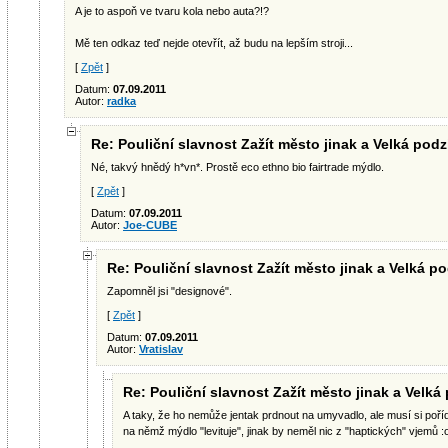
A je to aspoň ve tvaru kola nebo auta?!?
Mě ten odkaz teď nejde otevřít, až budu na lepším stroji...
[
Zpět
]
Datum:
07.09.2011
Autor:
radka
Re: Pouliční slavnost Zažít město jinak a Velká podz
Né, takvý hnědý h*vn*. Prostě eco ethno bio fairtrade mýdlo.
[
Zpět
]
Datum:
07.09.2011
Autor:
Joe-CUBE
Re: Pouliční slavnost Zažít město jinak a Velká po
Zapomněl jsi "designové".
[
Zpět
]
Datum:
07.09.2011
Autor:
Vratislav
Re: Pouliční slavnost Zažít město jinak a Velká
A taky, že ho nemůže jentak prdnout na umyvadlo, ale musí si poříd
na němž mýdlo "levituje", jinak by neměl nic z "haptických" vjemů :o)