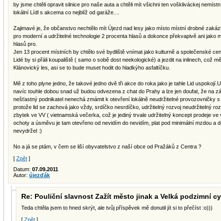
by jsme chtěli opravit silnice pro naše auta a chtěli mít všichni ten voškliváckej nemístn
lokální Lídl s akcema co nejblíž od garáže....
Zajimavé je, že občanstvo nechtělo mít Újezd nad lesy jako místo místní drobné zaká
pro moderní a udržitelné technologie 2 procenta hlasů a dokonce překvapivě ani jako m
hlasů pro.
Jen 13 procent místních by chtělo své bydliště vnímat jako kulturně a společenské cen
Lidé by si přáli koupaliště ( samo o sobě dost neekologické) a jezdit na inlinech, což
Klánovický les, asi se to bude muset hodit do hladkýho asfaltíčku.
Mě z toho plyne jedno, že takové jedno dvě tři akce do roka jako je tahle Lid uspokojí.U
navíc touhle dobou snad už budou odvezena z chat do Prahy a lze jen doufat, že na z
nešťastný podnikatel nenechá zmámit k otevření lokálně neudržitelné provozovničky s
protože lid se zachová jako vždy, srdíčko nesrdíčko, udržitelný rozvoj neudržitelný r
zbytek ve VV ( vietnamská večerka, což je jediný trvale udržitelný koncept prodeje v
ochoty a úsměvu je tam otevřeno od nevidím do nevidím, plat pod minimální mzdou a děl
nevydržel :)
No a já se ptám, v čem se liší obyvatelstvo z naší obce od Pražáků z Centra ?
[
Zpět
]
Datum:
07.09.2011
Autor:
újezďák
Re: Pouliční slavnost Zažít město jinak a Velká podzimní cy
Teda chtěla jsem to hned skrýt, ale tvůj příspěvek mě donutil jít si to přečíst :o)))
[
Zpět
]