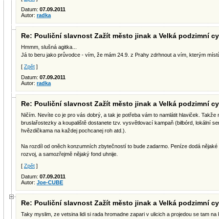
Datum:
07.09.2011
Autor:
radka
Re: Pouliční slavnost Zažít město jinak a Velká podzimní cy
Hmmm, slušná agitka...
Já to beru jako průvodce - vím, že mám 24.9. z Prahy zdrhnout a vím, kterým mís
[
Zpět
]
Datum:
07.09.2011
Autor:
radka
Re: Pouliční slavnost Zažít město jinak a Velká podzimní cy
Ničím. Nevíte co je pro vás dobrý, a tak je potřeba vám to namlátit hlaviček. Takže
bruslařostezky a koupaliště dostanete tzv. vysvětlovací kampaň (bilbórd, lokální se
hvězdičkama na každej pochcanej roh atd.).
Na rozdíl od oněch konzumních zbytečností to bude zadarmo. Peníze dodá nějaké už
rozvoj, a samozřejmě nějaký fond uhnije.
[
Zpět
]
Datum:
07.09.2011
Autor:
Joe-CUBE
Re: Pouliční slavnost Zažít město jinak a Velká podzimní cy
Taky myslim, ze vetsina lidi si rada hromadne zapari v ulicich a projedou se tam na 