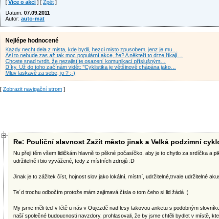
[
Více o akci
] [
Zpět
]
Datum:
07.09.2011
Autor:
auto-mat
Nejlépe hodnocené
Kazdy necht dela z mista, kde bydli, hezci misto zpusobem, jenz je mu…
Asi to nebude zas až tak moc populární akce, že? A někteří to drze říkají…
Chcete snad tvrdit, že nezajistíte osazení komunikací příslušným…
Díky. Už do toho začínám vidět: "Cyklistika je většinově chápána jako…
Mluv laskavě za sebe, jo ? ;-)
[
Zobrazit navigační strom
]
Re: Pouliční slavnost Zažít město jinak a Velká podzimní cyklo
Nu přeji těm všem lidičkám hlavně to pěkné počasíčko, aby je to chytlo za srdíčka a pi
udržitelně i bio vyvážené, tedy z místních zdrojů :D
Jinak je to zážitek číst, hojnost slov jako lokální, místní, udržitelné,trvale udržitelné ak
Te´d trochu odbočím protože mám zajímavá čísla o tom čeho si lid žádá :)
My jsme měli teď v létě u nás v Oujezdě nad lesy takovou anketu s podobným slovní
naší společné budoucnosti navzdory, prohlasovali, že by jsme chtěli bydlet v místě, kte