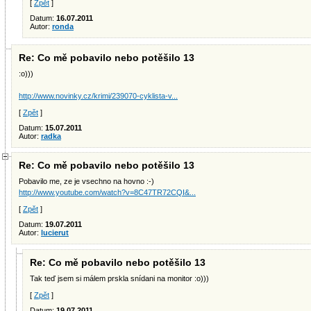
[
Zpět
]
Datum:
16.07.2011
Autor:
ronda
Re: Co mě pobavilo nebo potěšilo 13
:o)))
http://www.novinky.cz/krimi/239070-cyklista-v...
[
Zpět
]
Datum:
15.07.2011
Autor:
radka
Re: Co mě pobavilo nebo potěšilo 13
Pobavilo me, ze je vsechno na hovno :-)
http://www.youtube.com/watch?v=8C47TR72CQI&...
[
Zpět
]
Datum:
19.07.2011
Autor:
lucierut
Re: Co mě pobavilo nebo potěšilo 13
Tak teď jsem si málem prskla snídani na monitor :o)))
[
Zpět
]
Datum:
19.07.2011