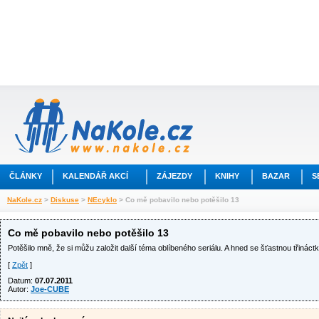
ČLÁNKY
KALENDÁŘ AKCÍ
ZÁJEZDY
KNIHY
BAZAR
S
NaKole.cz
>
Diskuse
>
NEcyklo
> Co mě pobavilo nebo potěšilo 13
Co mě pobavilo nebo potěšilo 13
Potěšilo mně, že si můžu založit další téma oblíbeného seriálu. A hned se šťastnou třináct
[
Zpět
]
Datum:
07.07.2011
Autor:
Joe-CUBE