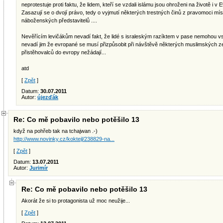
neprotestuje proti faktu, že lidem, kteří se vzdali islámu jsou ohroženi na životě i v 
Zasazují se o dvojí právo, tedy o vyjmutí některých trestných činů z pravomoci mí
náboženských představitelů ....
Nevěřícím levičákům nevadí fakt, že lidé s israleským razíktem v pase nemohou v
nevadí jim že evropané se musí přizpůsobit při návštěvě některých muslimských
přistěhovalců do evropy nežádají...
atd
[
Zpět
]
Datum:
30.07.2011
Autor:
újezďák
Re: Co mě pobavilo nebo potěšilo 13
když na pohřeb tak na tchajwan .-)
http://www.novinky.cz/koktejl/238829-na...
[
Zpět
]
Datum:
13.07.2011
Autor:
Jurimír
Re: Co mě pobavilo nebo potěšilo 13
Akorát že si to protagonista už moc neužije...
[
Zpět
]