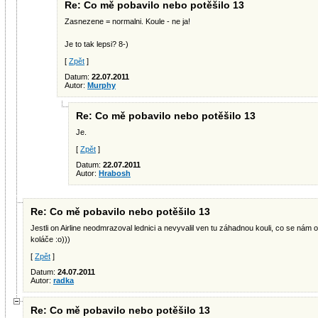
Re: Co mě pobavilo nebo potěšilo 13
Zasnezene = normalni. Koule - ne ja!
Je to tak lepsi? 8-)
[
Zpět
]
Datum:
22.07.2011
Autor:
Murphy
Re: Co mě pobavilo nebo potěšilo 13
Je.
[
Zpět
]
Datum:
22.07.2011
Autor:
Hrabosh
Re: Co mě pobavilo nebo potěšilo 13
Jestli on Airline neodmrazoval lednici a nevyvalil ven tu záhadnou kouli, co se nám 
koláče :o)))
[
Zpět
]
Datum:
24.07.2011
Autor:
radka
Re: Co mě pobavilo nebo potěšilo 13