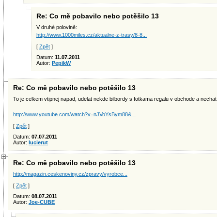
Re: Co mě pobavilo nebo potěšilo 13
V druhé polovině:
http://www.1000miles.cz/aktualne-z-trasy/8-8...
[
Zpět
]
Datum:
11.07.2011
Autor:
PepikW
Re: Co mě pobavilo nebo potěšilo 13
To je celkem vtipnej napad, udelat nekde bilbordy s fotkama regalu v obchode a nechat
http://www.youtube.com/watch?v=nJVoYsBym88&...
[
Zpět
]
Datum:
07.07.2011
Autor:
lucierut
Re: Co mě pobavilo nebo potěšilo 13
http://magazin.ceskenoviny.cz/zpravy/vyrobce...
[
Zpět
]
Datum:
08.07.2011
Autor:
Joe-CUBE