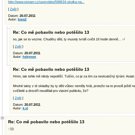
http://www.stream.cz/uservideo/598634-skolka-na...
[
Zpět
]
Datum:
20.07.2011
Autor:
bara2
Re: Co mě pobavilo nebo potěšilo 13
no, jak se to vezme. Chuděry děti, ty musely tvrdě cvičit 16 hodin denně... :-/
[
Zpět
]
Datum:
20.07.2011
Autor:
hekynen
Re: Co mě pobavilo nebo potěšilo 13
Hmm, tak tohle mě nikdy nepotěší. Tuším, co je za tím za neskutečný týrání. Asiati j
Mnohé takty z té skladby by ty děti vůbec neměly hrát, protože na to prostě ještě nema
cvičitelé a drezéři neudělali pro vlastní publicitu, že?
[
Zpět
]
Datum:
20.07.2011
Autor:
k.vl
Re: Co mě pobavilo nebo potěšilo 13
:-)))