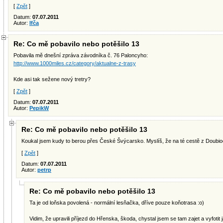
[
Zpět
]
Datum:
07.07.2011
Autor:
Ifča
Re: Co mě pobavilo nebo potěšilo 13
Pobavila mě dnešní zpráva závodníka č. 76 Paloncyho:
http://www.1000miles.cz/category/aktualne-z-trasy
Kde asi tak sežene nový tretry?
[
Zpět
]
Datum:
07.07.2011
Autor:
PepikW
Re: Co mě pobavilo nebo potěšilo 13
Koukal jsem kudy to berou přes České Švýcarsko. Myslíš, že na té cestě z Doubioe
[
Zpět
]
Datum:
07.07.2011
Autor:
petrp
Re: Co mě pobavilo nebo potěšilo 13
Ta je od loňska povolená - normální lesňačka, dříve pouze koňotrasa :o)
Vidim, že upravili příjezd do Hřenska, škoda, chystal jsem se tam zajet a vyfotit