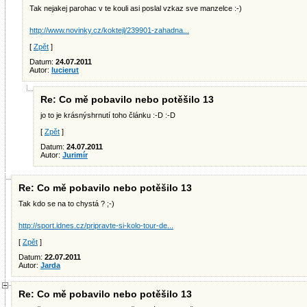
Tak nejakej parohac v te kouli asi poslal vzkaz sve manzelce :-)
http://www.novinky.cz/koktejl/239901-zahadna...
[
Zpět
]
Datum:
24.07.2011
Autor:
lucierut
Re: Co mě pobavilo nebo potěšilo 13
jo to je krásnýshrnutí toho článku :-D :-D
[
Zpět
]
Datum:
24.07.2011
Autor:
Jurimír
Re: Co mě pobavilo nebo potěšilo 13
Tak kdo se na to chystá ? ;-)
http://sport.idnes.cz/pripravte-si-kolo-tour-de...
[
Zpět
]
Datum:
22.07.2011
Autor:
Jarda
Re: Co mě pobavilo nebo potěšilo 13