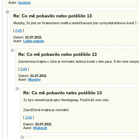
Autor:
lucierut
Re: Co mě pobavilo nebo potěšilo 13
Murphy, že jste se Hraboshem nudili a nedočkavostí jste vymysleli ledovou kouli ? :
[
Zpět
]
Datum:
21.07.2011
Autor:
Lelek-nakole
Re: Co mě pobavilo nebo potěšilo 13
Zasnezena krajina v zime je normalni, ledova koule v lete para. S tim mne nespoju
[
Zpět
]
Datum:
21.07.2011
Autor:
Murphy
Re: Co mě pobavilo nebo potěšilo 13
Ty bys nemohl psát jako Hemingway. Používáš moc slov.
Zasněžená krajina je normální.
[
Zpět
]
Datum:
22.07.2011
Autor:
Hrabosh