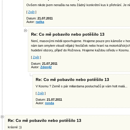
Ovšem nikde jsem nenašla na netu žádný konkrétní kus k přehrání. Je 
[
Zpět
]
Datum:
21.07.2011
Autor:
radka
Re: Co mě pobavilo nebo potěšilo 13
Není, masovými médii opovrhujeme. Hrajeme pouze pro kámoše v ho
nám tam omylem vloudí nějaký fesťáček nebo hraní na motorkářských sr
hudební obzory, přijeď do Rožnova. Hrajeme každou středu v Kosmu.
[
Zpět
]
Datum:
21.07.2011
Autor:
Zden42
Re: Co mě pobavilo nebo potěšilo 13
V Kosmu ? Země s pár miliardama posluchačů je vám holt malá...
[
Zpět
]
Datum:
21.07.2011
Autor:
ronda
Re: Co mě pobavilo nebo potěšilo 13
krásné :))