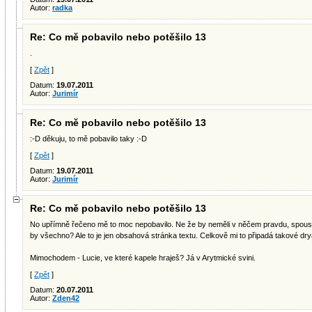
Autor:
radka
Re: Co mě pobavilo nebo potěšilo 13
.
[
Zpět
]
Datum:
19.07.2011
Autor:
Jurimír
Re: Co mě pobavilo nebo potěšilo 13
:-D děkuju, to mě pobavilo taky :-D
[
Zpět
]
Datum:
19.07.2011
Autor:
Jurimír
Re: Co mě pobavilo nebo potěšilo 13
No upřímně řečeno mě to moc nepobavilo. Ne že by neměli v něčem pravdu, spousta
by všechno? Ale to je jen obsahová stránka textu. Celkově mi to připadá takové d
Mimochodem - Lucie, ve které kapele hraješ? Já v Arytmické svini.
[
Zpět
]
Datum:
20.07.2011
Autor:
Zden42