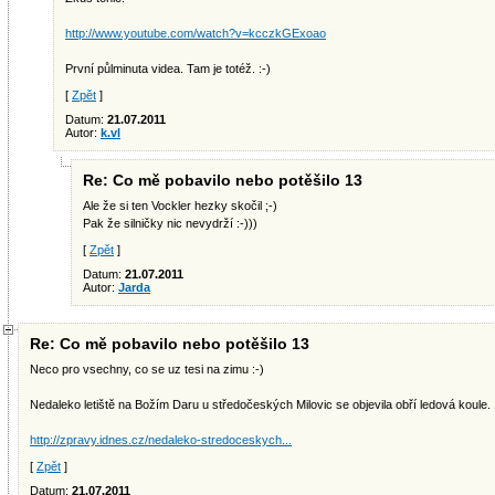
http://www.youtube.com/watch?v=kcczkGExoao
První půlminuta videa. Tam je totéž. :-)
[
Zpět
]
Datum:
21.07.2011
Autor:
k.vl
Re: Co mě pobavilo nebo potěšilo 13
Ale že si ten Vockler hezky skočil ;-)
Pak že silničky nic nevydrží :-)))
[
Zpět
]
Datum:
21.07.2011
Autor:
Jarda
Re: Co mě pobavilo nebo potěšilo 13
Neco pro vsechny, co se uz tesi na zimu :-)
Nedaleko letiště na Božím Daru u středočeských Milovic se objevila obří ledová koule.
http://zpravy.idnes.cz/nedaleko-stredoceskych...
[
Zpět
]
Datum:
21.07.2011