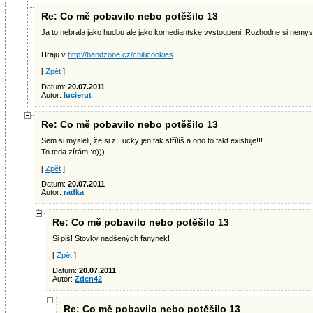
Re: Co mě pobavilo nebo potěšilo 13
Ja to nebrala jako hudbu ale jako komediantske vystoupeni. Rozhodne si nemys
Hraju v
http://bandzone.cz/chillicookies
[
Zpět
]
Datum:
20.07.2011
Autor:
lucierut
Re: Co mě pobavilo nebo potěšilo 13
Sem si mysleli, že si z Lucky jen tak střílíš a ono to fakt existuje!!!
To teda zírám :o)))
[
Zpět
]
Datum:
20.07.2011
Autor:
radka
Re: Co mě pobavilo nebo potěšilo 13
Si piš! Stovky nadšených fanynek!
[
Zpět
]
Datum:
20.07.2011
Autor:
Zden42
Re: Co mě pobavilo nebo potěšilo 13