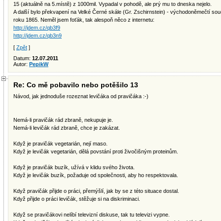
15 (aktuálně na 5.místě) z 1000mil. Vypadal v pohodě, ale prý mu to dneska nejelo.
A další bylo překvapení na Velké Černé skále (Gr. Zschirnstein) - východoněmečtí soudr
roku 1865. Neměl jsem foťák, tak alespoň něco z internetu:
http://jdem.cz/qb3f9
http://jdem.cz/qb3n9
[
Zpět
]
Datum:
12.07.2011
Autor:
PepikW
Re: Co mě pobavilo nebo potěšilo 13
Návod, jak jednoduše rozeznat levičáka od pravičáka :-)
Nemá-li pravičák rád zbraně, nekupuje je.
Nemá-li levičák rád zbraně, chce je zakázat.
Když je pravičák vegetarián, nejí maso.
Když je levičák vegetarián, dělá povstání proti živočišným proteinům.
Když je pravičák buzík, užívá v klidu svého života.
Když je levičák buzík, požaduje od společnosti, aby ho respektovala.
Když pravičák přijde o práci, přemýšlí, jak by se z této situace dostal.
Když přijde o práci levičák, stěžuje si na diskriminaci.
Když se pravičákovi nelíbí televizní diskuse, tak tu televizi vypne.