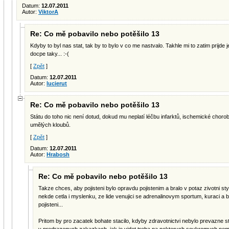
Datum:
12.07.2011
Autor:
ViktorA
Re: Co mě pobavilo nebo potěšilo 13
Kdyby to byl nas stat, tak by to bylo v co me nastvalo. Takhle mi to zatim prijd
docpe taky... :-(
[
Zpět
]
Datum:
12.07.2011
Autor:
lucierut
Re: Co mě pobavilo nebo potěšilo 13
Státu do toho nic není dotud, dokud mu neplatí léčbu infarktů, ischemické choro
umělých kloubů.
[
Zpět
]
Datum:
12.07.2011
Autor:
Hrabosh
Re: Co mě pobavilo nebo potěšilo 13
Takze chces, aby pojisteni bylo opravdu pojistenim a bralo v potaz zivotni st
nekde cetla i myslenku, ze lide venujici se adrenalinovym sportum, kuraci a 
pojisteni...
Pritom by pro zacatek bohate stacilo, kdyby zdravotnictvi nebylo prevazne s