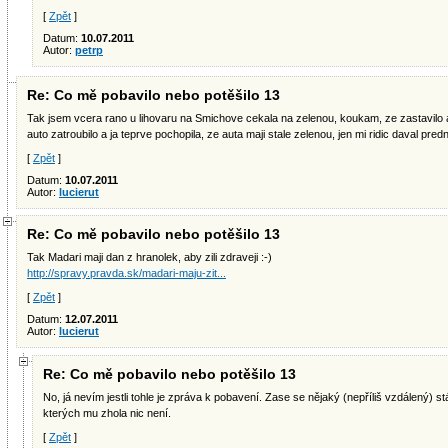
[
Zpět
]
Datum:
10.07.2011
Autor:
petrp
Re: Co mě pobavilo nebo potěšilo 13
Tak jsem vcera rano u lihovaru na Smichove cekala na zelenou, koukam, ze zastavilo aut
auto zatroubilo a ja teprve pochopila, ze auta maji stale zelenou, jen mi ridic daval pr
[
Zpět
]
Datum:
10.07.2011
Autor:
lucierut
Re: Co mě pobavilo nebo potěšilo 13
Tak Madari maji dan z hranolek, aby zili zdraveji :-)
http://spravy.pravda.sk/madari-maju-zit...
[
Zpět
]
Datum:
12.07.2011
Autor:
lucierut
Re: Co mě pobavilo nebo potěšilo 13
No, já nevím jestli tohle je zpráva k pobavení. Zase se nějaký (nepříliš vzdálený)
kterých mu zhola nic není.
[
Zpět
]