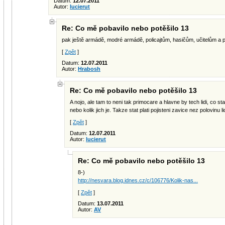
Datum:
12.07.2011
Autor:
lucierut
Re: Co mě pobavilo nebo potěšilo 13
pak ještě armádě, modré armádě, policajtům, hasičům, učitelům a p
[
Zpět
]
Datum:
12.07.2011
Autor:
Hrabosh
Re: Co mě pobavilo nebo potěšilo 13
A nojo, ale tam to neni tak primocare a hlavne by tech lidi, co s
nebo kolik jich je. Takze stat plati pojisteni zavice nez polovinu lid
[
Zpět
]
Datum:
12.07.2011
Autor:
lucierut
Re: Co mě pobavilo nebo potěšilo 13
8-)
http://nesvara.blog.idnes.cz/c/106776/Kolik-nas...
[
Zpět
]
Datum:
13.07.2011
Autor:
AV