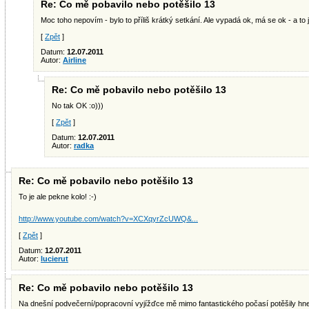
Re: Co mě pobavilo nebo potěšilo 13
Moc toho nepovím - bylo to příliš krátký setkání. Ale vypadá ok, má se ok - a to j
[
Zpět
]
Datum:
12.07.2011
Autor:
Airline
Re: Co mě pobavilo nebo potěšilo 13
No tak OK :o)))
[
Zpět
]
Datum:
12.07.2011
Autor:
radka
Re: Co mě pobavilo nebo potěšilo 13
To je ale pekne kolo! :-)
http://www.youtube.com/watch?v=XCXqyrZcUWQ&...
[
Zpět
]
Datum:
12.07.2011
Autor:
lucierut
Re: Co mě pobavilo nebo potěšilo 13
Na dnešní podvečerní/popracovní vyjížďce mě mimo fantastického počasí potěšily hned 