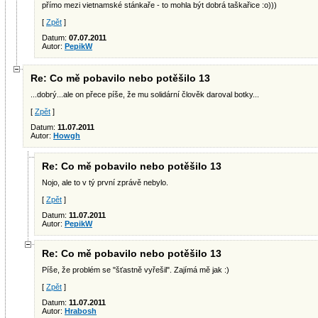
přímo mezi vietnamské stánkaře - to mohla být dobrá taškařice :o)))
[
Zpět
]
Datum:
07.07.2011
Autor:
PepikW
Re: Co mě pobavilo nebo potěšilo 13
...dobrý...ale on přece píše, že mu solidární člověk daroval botky...
[
Zpět
]
Datum:
11.07.2011
Autor:
Howgh
Re: Co mě pobavilo nebo potěšilo 13
Nojo, ale to v tý první zprávě nebylo.
[
Zpět
]
Datum:
11.07.2011
Autor:
PepikW
Re: Co mě pobavilo nebo potěšilo 13
Píše, že problém se "šťastně vyřešil". Zajímá mě jak :)
[
Zpět
]
Datum:
11.07.2011
Autor:
Hrabosh