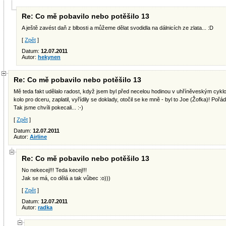
Re: Co mě pobavilo nebo potěšilo 13
A ještě zavést daň z blbosti a můžeme dělat svodidla na dálnicích ze zlata... :D
[
Zpět
]
Datum:
12.07.2011
Autor:
hekynen
Re: Co mě pobavilo nebo potěšilo 13
Mě teda fakt udělalo radost, když jsem byl před necelou hodinou v uhříněveským cyklo
kolo pro dceru, zaplatil, vyřídily se doklady, otočil se ke mně - byl to Joe (Žofka)! Pořád
Tak jsme chvíli pokecali... :-)
[
Zpět
]
Datum:
12.07.2011
Autor:
Airline
Re: Co mě pobavilo nebo potěšilo 13
No nekecej!!! Teda kecej!!!
Jak se má, co dělá a tak vůbec :o)))
[
Zpět
]
Datum:
12.07.2011
Autor:
radka