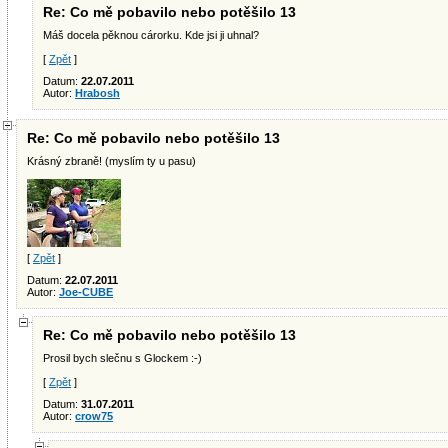
Re: Co mě pobavilo nebo potěšilo 13
Máš docela pěknou cárorku. Kde jsi ji uhnal?
[
Zpět
]
Datum:
22.07.2011
Autor:
Hrabosh
Re: Co mě pobavilo nebo potěšilo 13
Krásný zbraně! (myslím ty u pasu)
[
Zpět
]
Datum:
22.07.2011
Autor:
Joe-CUBE
Re: Co mě pobavilo nebo potěšilo 13
Prosil bych slečnu s Glockem :-)
[
Zpět
]
Datum:
31.07.2011
Autor:
crow75