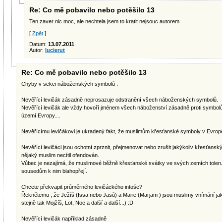
Re: Co mě pobavilo nebo potěšilo 13
Ten zaver nic moc, ale nechtela jsem to kratit nejsouc autorem.
[
Zpět
]
Datum:
13.07.2011
Autor:
lucierut
Re: Co mě pobavilo nebo potěšilo 13
Chyby v sekci náboženských symbolů :
Nevěřící levičák zásadně neprosazuje odstranění všech náboženských symbolů.
Nevěřící levičák ale vždy hovoří jménem všech náboženství zásadně proti symbol
území Evropy....
Nevěřícímu levičákovi je ukradený fakt, že muslimům křesťanské symboly v Evrop
Nevěřící levičáci jsou ochotní zprznit, přejmenovat nebo zrušit jakýkoliv křesťans
nějaký muslim necítil ofendován.
Vůbec je nezajímá, že muslimové běžně křesťanské svátky ve svých zemích toleruj
sousedům k nim blahopřejí.
Chcete překvapit průměrného levičáckého intoše?
Řeknětemu , že Ježíš (Issa nebo Jasů) a Marie (Marjam ) jsou muslimy vnímání jak
stejně tak Mojžíš, Lot, Noe a další a další...) :D
Nevěřící levičák například zásadně