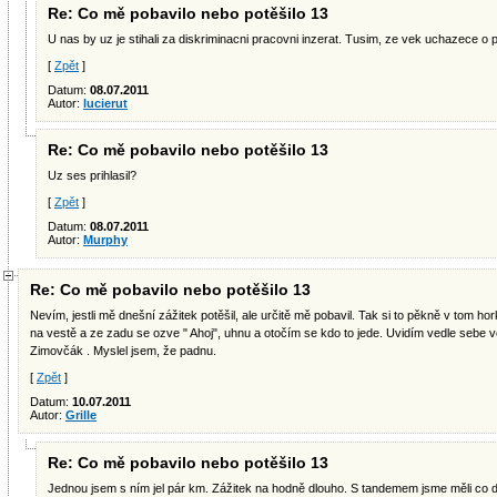
Re: Co mě pobavilo nebo potěšilo 13
U nas by uz je stihali za diskriminacni pracovni inzerat. Tusim, ze vek uchazece o
[
Zpět
]
Datum:
08.07.2011
Autor:
lucierut
Re: Co mě pobavilo nebo potěšilo 13
Uz ses prihlasil?
[
Zpět
]
Datum:
08.07.2011
Autor:
Murphy
Re: Co mě pobavilo nebo potěšilo 13
Nevím, jestli mě dnešní zážitek potěšil, ale určitě mě pobavil. Tak si to pěkně v tom h
na vestě a ze zadu se ozve " Ahoj", uhnu a otočím se kdo to jede. Uvidím vedle sebe 
Zimovčák . Myslel jsem, že padnu.
[
Zpět
]
Datum:
10.07.2011
Autor:
Grille
Re: Co mě pobavilo nebo potěšilo 13
Jednou jsem s ním jel pár km. Zážitek na hodně dlouho. S tandemem jsme měli co dě