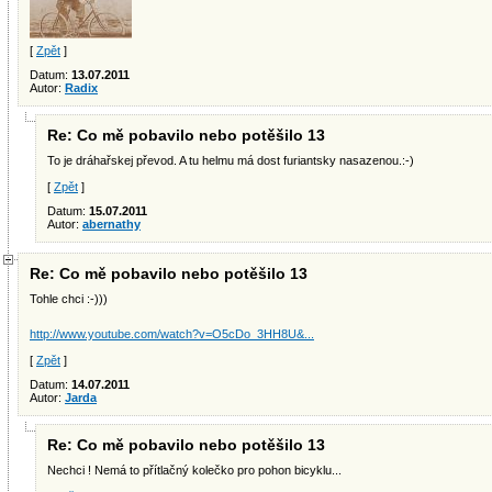
[
Zpět
]
Datum:
13.07.2011
Autor:
Radix
Re: Co mě pobavilo nebo potěšilo 13
To je dráhařskej převod. A tu helmu má dost furiantsky nasazenou.:-)
[
Zpět
]
Datum:
15.07.2011
Autor:
abernathy
Re: Co mě pobavilo nebo potěšilo 13
Tohle chci :-)))
http://www.youtube.com/watch?v=O5cDo_3HH8U&...
[
Zpět
]
Datum:
14.07.2011
Autor:
Jarda
Re: Co mě pobavilo nebo potěšilo 13
Nechci ! Nemá to přítlačný kolečko pro pohon bicyklu...