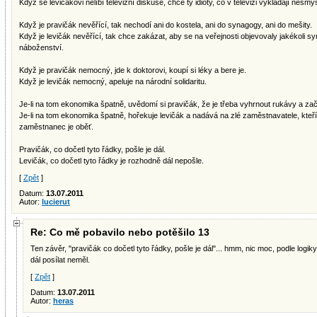
Když se levičákovi nelíbí televizní diskuse, chce ty idioty, co v televizi vykládají nesmy
Když je pravičák nevěřící, tak nechodí ani do kostela, ani do synagogy, ani do mešity.
Když je levičák nevěřící, tak chce zakázat, aby se na veřejnosti objevovaly jakékoli sy
náboženství.
Když je pravičák nemocný, jde k doktorovi, koupí si léky a bere je.
Když je levičák nemocný, apeluje na národní solidaritu.
Je-li na tom ekonomika špatně, uvědomí si pravičák, že je třeba vyhrnout rukávy a začí
Je-li na tom ekonomika špatně, hořekuje levičák a nadává na zlé zaměstnavatele, kteří
zaměstnanec je oběť.
Pravičák, co dočetl tyto řádky, pošle je dál.
Levičák, co dočetl tyto řádky je rozhodně dál nepošle.
[
Zpět
]
Datum:
13.07.2011
Autor:
lucierut
Re: Co mě pobavilo nebo potěšilo 13
Ten závěr, "pravičák co dočetl tyto řádky, pošle je dál"... hmm, nic moc, podle logi
dál posílat neměl.
[
Zpět
]
Datum:
13.07.2011
Autor:
heras