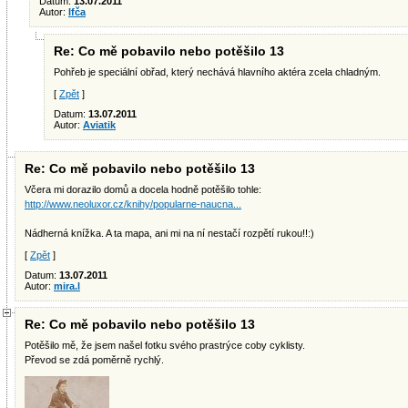
Datum:
13.07.2011
Autor:
Ifča
Re: Co mě pobavilo nebo potěšilo 13
Pohřeb je speciální obřad, který nechává hlavního aktéra zcela chladným.
[
Zpět
]
Datum:
13.07.2011
Autor:
Aviatik
Re: Co mě pobavilo nebo potěšilo 13
Včera mi dorazilo domů a docela hodně potěšilo tohle:
http://www.neoluxor.cz/knihy/popularne-naucna...
Nádherná knížka. A ta mapa, ani mi na ní nestačí rozpětí rukou!!:)
[
Zpět
]
Datum:
13.07.2011
Autor:
mira.l
Re: Co mě pobavilo nebo potěšilo 13
Potěšilo mě, že jsem našel fotku svého prastrýce coby cyklisty.
Převod se zdá poměrně rychlý.