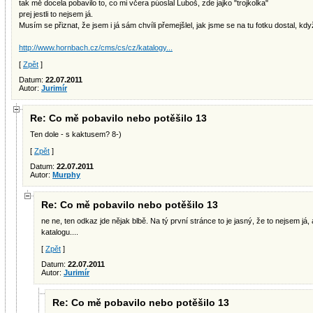
tak mě docela pobavilo to, co mi včera púoslal Luboš, zde jajko "trojkolka"
prej jestli to nejsem já.
Musím se přiznat, že jsem i já sám chvíli přemejšlel, jak jsme se na tu fotku dostal, kd
http://www.hornbach.cz/cms/cs/cz/katalogy...
[
Zpět
]
Datum:
22.07.2011
Autor:
Jurimír
Re: Co mě pobavilo nebo potěšilo 13
Ten dole - s kaktusem? 8-)
[
Zpět
]
Datum:
22.07.2011
Autor:
Murphy
Re: Co mě pobavilo nebo potěšilo 13
ne ne, ten odkaz jde nějak blbě. Na tý první stránce to je jasný, že to nejsem já
katalogu....
[
Zpět
]
Datum:
22.07.2011
Autor:
Jurimír
Re: Co mě pobavilo nebo potěšilo 13