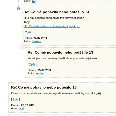
Autor:
AV
Re: Co mě pobavilo nebo potěšilo 13
už s emi podařilo snad chytit ten správnej odkaz.
Tady:
http://www.hornbach.cz/cms/cs/cz/projekty...
[
Zpět
]
Datum:
24.07.2011
Autor:
Jurimír
Re: Co mě pobavilo nebo potěšilo 13
Yo, už jsem se tam taky doklikala a ty to teda nejsi :o)))
[
Zpět
]
Datum:
25.07.2011
Autor:
radka
Re: Co mě pobavilo nebo potěšilo 13
Okna už jsme měnili, ale zatepleno ještě nemáme. Kolik by sis řek? ;-)))
[
Zpět
]
Datum:
22.07.2011
Autor:
k.vl