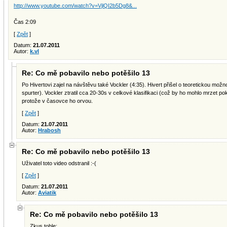
http://www.youtube.com/watch?v=VjlQI2b5Dg8&...
Čas 2:09
[
Zpět
]
Datum:
21.07.2011
Autor:
k.vl
Re: Co mě pobavilo nebo potěšilo 13
Po Hivertovi zajel na návštěvu také Vockler (4:35). Hivert přišel o teoretickou možn
spurter). Vockler ztratil cca 20-30s v celkové klasifikaci (což by ho mohlo mrzet p
protože v časovce ho orvou.
[
Zpět
]
Datum:
21.07.2011
Autor:
Hrabosh
Re: Co mě pobavilo nebo potěšilo 13
Uživatel toto video odstranil :-(
[
Zpět
]
Datum:
21.07.2011
Autor:
Aviatik
Re: Co mě pobavilo nebo potěšilo 13
Zkus tohle: