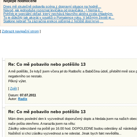
Nejlépe hodnocené
Dnes mě skutečně pobavila scéna z dopravní situace na hodně…
Návod, jak jednoduše rozeznat levičáka od pravičáka :-) Nemá-li…
Pohřeb je speciální obřad, který nechává hlavního aktéra zcela chladným.
To je důležitý tak akorát v soutěži o Pomatence roku. V běžným životě je…
Stallone nebrat! Ta zázračná erekce odčerpá z řečiště dost krve,…
[
Zobrazit navigační strom
]
Re: Co mě pobavilo nebo potěšilo 13
A mě potěšilo, že když jsem včera jel do Ratibořic a Babiččina údolí, přeběhl mně sice 
negativního se nestalo.
Pěkný výlet.
[
Zpět
]
Datum:
07.07.2011
Autor:
Radix
Re: Co mě pobavilo nebo potěšilo 13
Mám dnes poslední den k vyzvednutí doporučený dopis a hledala jsem na našich obecn
naše pošta otevřeno. A narazila jsem na větu:
Zásilky odevzdané na poště po 16.00 hod. DOPOLEDNE budou odeslány až následujíc
Naštěstí si chci zásilku vyzvednout a ne odeslat. Jinak bych fakt nevěděla...