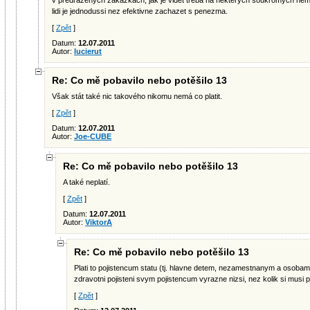
v predrazenych zakazkach, jak je videt treba na nekterych soukromych nem
lidi je jednodussi nez efektivne zachazet s penezma.
[
Zpět
]
Datum:
12.07.2011
Autor:
lucierut
Re: Co mě pobavilo nebo potěšilo 13
Však stát také nic takového nikomu nemá co platit.
[
Zpět
]
Datum:
12.07.2011
Autor:
Joe-CUBE
Re: Co mě pobavilo nebo potěšilo 13
A také neplatí.
[
Zpět
]
Datum:
12.07.2011
Autor:
ViktorA
Re: Co mě pobavilo nebo potěšilo 13
Plati to pojistencum statu (tj. hlavne detem, nezamestnanym a osobam 
zdravotni pojisteni svym pojistencum vyrazne nizsi, nez kolik si musi pl
[
Zpět
]