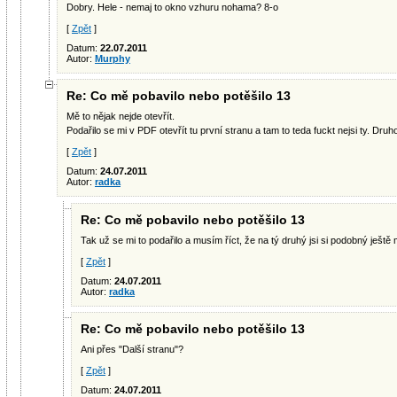
Dobry. Hele - nemaj to okno vzhuru nohama? 8-o
[
Zpět
]
Datum:
22.07.2011
Autor:
Murphy
Re: Co mě pobavilo nebo potěšilo 13
Mě to nějak nejde otevřít.
Podařilo se mi v PDF otevřít tu první stranu a tam to teda fuckt nejsi ty. Druh
[
Zpět
]
Datum:
24.07.2011
Autor:
radka
Re: Co mě pobavilo nebo potěšilo 13
Tak už se mi to podařilo a musím říct, že na tý druhý jsi si podobný ještě 
[
Zpět
]
Datum:
24.07.2011
Autor:
radka
Re: Co mě pobavilo nebo potěšilo 13
Ani přes "Další stranu"?
[
Zpět
]
Datum:
24.07.2011