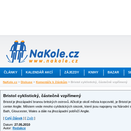
ČLÁNKY
KALENDÁŘ AKCÍ
ZÁJEZDY
KNIHY
BAZAR
S
NaKole.cz
>
Diskuse
>
Komentáře k článkům
> Bristol cyklistický, částečně vzpřímený
Bristol cyklistický, částečně vzpřímený
Bristol je jihozápadní branou britských ostrovů. Ačkoli je okolí města kopcovité, je Bristol
center Anglie. Městem vede mnoho cyklistických stezek, které jsou napojeny na Národn
Bath, Gloucester, Wales a dále na jihozápadní pobřeží Anglie.
[
Celý článek
] [
Zpět
]
Datum:
27.05.2010
Autor:
Redakce