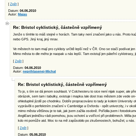
[
Zpět
]
Datum:
04.06.2010
Autor:
Majas
Re: Bristol cyklistický, částečně vzpřímený
Jenže s tímhle to máš stejné v horách. Tam taky není značení jako u nás. Proto k
nebo GPS. Jiný kraj, jiný mrav.
Ve městech to tam mají pro cyklisty určitě lepší než v ČR. Ono se stačí podívat jen 
Mimo města to dle mého je naopak u nás lepší. Tam existují jen páteřní cyklotrasy, ji
[
Zpět
]
Datum:
04.06.2010
Autor:
neprihlasenej-Michal
Re: Bristol cyklistický, částečně vzpřímený
To jo, s tím se dá jenom souhlasit. V Colchesteru to sice není nijak super, ale 
obrázek, sem tam i tabulky, existuje i mapka /ale dost tras městem zde vede on-
ohleduplné jízdě po chodniku. Dobře propracováno to tady je kolem University o
vyprávěli o perfektním značení v Cambridge a Oxfordu - opět univerzity, i v okolí 
mimo města většinou je to tak, jak jsem zažila osobně. Pořídila jsem i fotodok
Angličani jedničku-rádi pomohou, jsou ochotní a vstřícní při problémech. Měla j
kdo mi pomůže atd. Moc to na mě zapůsobilo po zkušenostech, bohužel, u nás.
[
Zpět
]
Datum:
05.06.2010