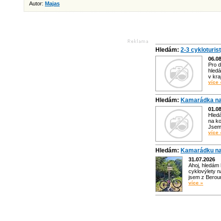
Autor:
Majas
Hledám:
2-3 cykloturis
06.0
Pro d
hledá
v kra
více 
Hledám:
Kamarádka na
01.0
Hled
na ko
Jsem 
více 
Hledám:
Kamarádku na
31.07.2026
Ahoj, hledám
cyklovýlety n
jsem z Bero
více »