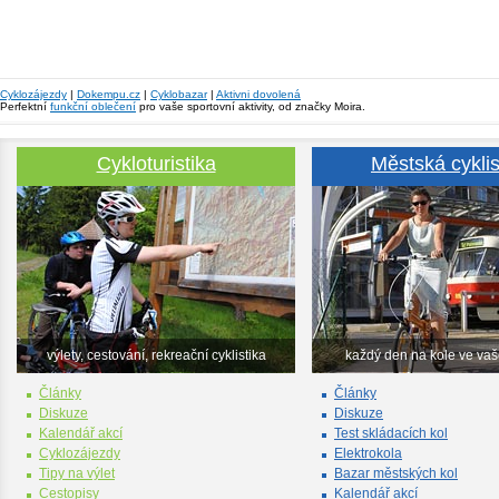
Cyklozájezdy
|
Dokempu.cz
|
Cyklobazar
|
Aktivni dovolená
Perfektní
funkční oblečení
pro vaše sportovní aktivity, od značky Moira.
Cykloturistika
Městská cyklis
výlety, cestování, rekreační cyklistika
každý den na kole ve va
Články
Články
Diskuze
Diskuze
Kalendář akcí
Test skládacích kol
Cyklozájezdy
Elektrokola
Tipy na výlet
Bazar městských kol
Cestopisy
Kalendář akcí