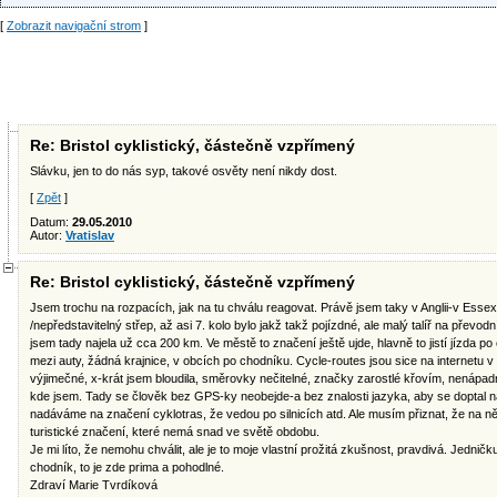
[
Zobrazit navigační strom
]
Re: Bristol cyklistický, částečně vzpřímený
Slávku, jen to do nás syp, takové osvěty není nikdy dost.
[
Zpět
]
Datum:
29.05.2010
Autor:
Vratislav
Re: Bristol cyklistický, částečně vzpřímený
Jsem trochu na rozpacích, jak na tu chválu reagovat. Právě jsem taky v Anglii-v Essex
/nepředstavitelný střep, až asi 7. kolo bylo jakž takž pojízdné, ale malý talíř na převod
jsem tady najela už cca 200 km. Ve městě to značení ještě ujde, hlavně to jistí jízda p
mezi auty, žádná krajnice, v obcích po chodníku. Cycle-routes jsou sice na internetu 
výjimečné, x-krát jsem bloudila, směrovky nečitelné, značky zarostlé křovím, nenápad
kde jsem. Tady se člověk bez GPS-ky neobejde-a bez znalosti jazyka, aby se doptal n
nadáváme na značení cyklotras, že vedou po silnicích atd. Ale musím přiznat, že na 
turistické značení, které nemá snad ve světě obdobu.
Je mi líto, že nemohu chválit, ale je to moje vlastní prožitá zkušnost, pravdivá. Jedn
chodník, to je zde prima a pohodlné.
Zdraví Marie Tvrdíková