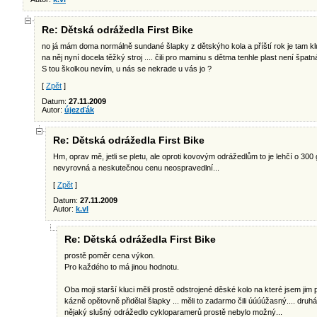
Re: Dětská odrážedla First Bike
no já mám doma normálně sundané šlapky z dětskýho kola a příští rok je tam kluko
na něj nyní docela těžký stroj .... čili pro maminu s dětma tenhle plast není špatná
S tou školkou nevím, u nás se nekrade u vás jo ?
[
Zpět
]
Datum:
27.11.2009
Autor:
újezďák
Re: Dětská odrážedla First Bike
Hm, oprav mě, jetli se pletu, ale oproti kovovým odrážedlům to je lehčí o 300
nevyrovná a neskutečnou cenu neospravedlní...
[
Zpět
]
Datum:
27.11.2009
Autor:
k.vl
Re: Dětská odrážedla First Bike
prostě poměr cena výkon.
Pro každého to má jinou hodnotu.
Oba moji starší kluci měli prostě odstrojené děské kolo na které jsem jim
kázně opětovně přidělal šlapky ... měli to zadarmo čili úúúúžasný.... druh
nějaký slušný odrážedlo cykloparamerů prostě nebylo možný...