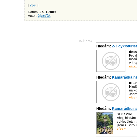
[
Zpět
]
Datum:
27.11.2009
Autor:
újezďák
Hledám:
2-3 cykloturis
dnes
Pro d
hledá
v kra
více 
Hledám:
Kamarádka na
01.0
Hled
na ko
Jsem 
více 
Hledám:
Kamarádku na
31.07.2026
Ahoj, hledám
cyklovýlety n
jsem z Bero
více »