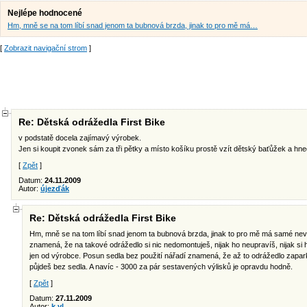
Nejlépe hodnocené
Hm, mně se na tom líbí snad jenom ta bubnová brzda, jinak to pro mě má…
[
Zobrazit navigační strom
]
Re: Dětská odrážedla First Bike
v podstatě docela zajímavý výrobek.
Jen si koupit zvonek sám za tři pětky a místo košíku prostě vzít dětský baťůžek a hne
[
Zpět
]
Datum:
24.11.2009
Autor:
újezďák
Re: Dětská odrážedla First Bike
Hm, mně se na tom líbí snad jenom ta bubnová brzda, jinak to pro mě má samé nevý
znamená, že na takové odrážedlo si nic nedomontuješ, nijak ho neupravíš, nijak si
jen od výrobce. Posun sedla bez použití nářadí znamená, že až to odrážedlo zapar
půjdeš bez sedla. A navíc - 3000 za pár sestavených výlisků je opravdu hodně.
[
Zpět
]
Datum:
27.11.2009
Autor:
k.vl