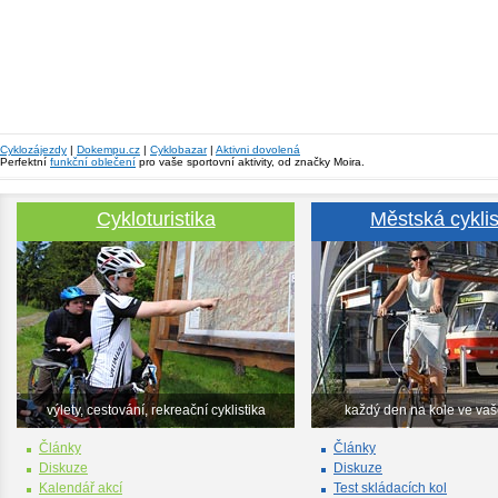
Cyklozájezdy
|
Dokempu.cz
|
Cyklobazar
|
Aktivni dovolená
Perfektní
funkční oblečení
pro vaše sportovní aktivity, od značky Moira.
Cykloturistika
Městská cyklis
výlety, cestování, rekreační cyklistika
každý den na kole ve va
Články
Články
Diskuze
Diskuze
Kalendář akcí
Test skládacích kol