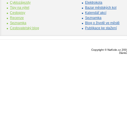
Cyklozájezdy
Elektrokola
Tipy na výlet
Bazar městských kol
Cestopisy
Kalendář akcí
Recenze
Seznamka
Seznamka
Blog o životě ve městě
Cestovatelský blog
Publikace ke stažení
Copyright © NaKole.cz 2003
článk