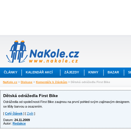
ČLÁNKY
KALENDÁŘ AKCÍ
ZÁJEZDY
KNIHY
BAZAR
S
NaKole.cz
>
Diskuse
>
Komentáře k článkům
> Dětská odrážedla First Bike
Dětská odrážedla First Bike
Odrážedla od společnosti First Bike zaujmou na první pohled svým zajímavým designem. D
se lišily barvou a osazením.
[
Celý článek
] [
Zpět
]
Datum:
24.11.2009
Autor:
Redakce