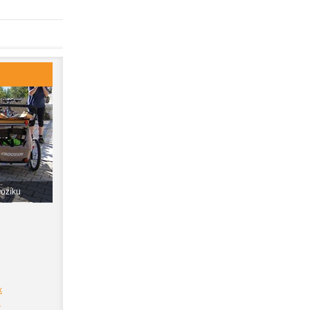
vozíku
k
i