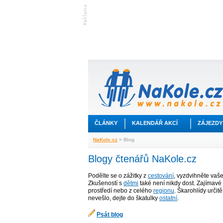
ČLÁNKY
KALENDÁŘ AKCÍ
ZÁJEZDY
NaKole.cz
> Blog
Blogy čtenářů NaKole.cz
Podělte se o zážitky z
cestování
, vyzdvihněte vaš
Zkušeností s
dětmi
také není nikdy dost. Zajímavé 
prostředí nebo z celého
regionu
. Škarohlídy určit
nevešlo, dejte do škatulky
ostatní
.
Psát blog