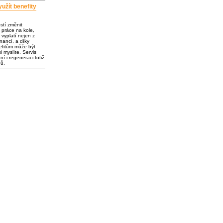
užít benefity
ostí změnit
 práce na kole,
vyplatí nejen z
inancí, a díky
fitům může být
i myslíte. Servis
í i regeneraci totiž
dů.