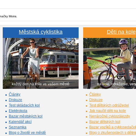
značky Moira.
Městská cyklistika
Děti na kole
každý den na kole ve vašem městě
na kole, odrážedle, ve 
Články
Články
Diskuze
Diskuze
Test skládacích kol
Test dětských odrážedel
Elektrokola
Jak naučit děti na kole
Bazar městských kol
Nenáročné cyklozájezdy
Kalendář akcí
Bazar dětských kol
Seznamka
Bazar vozíků a cyklosedače
Blog o životě ve městě
Blog o zkušenostech s dětm