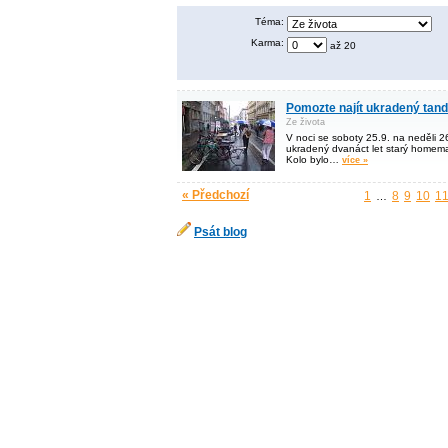
Téma:
Karma:
až 20
Pomozte najít ukradený tan
Ze života
V noci se soboty 25.9. na neděli 2
ukradený dvanáct let starý homema
Kolo bylo…
více »
« Předchozí
1
8
9
10
1
…
Psát blog