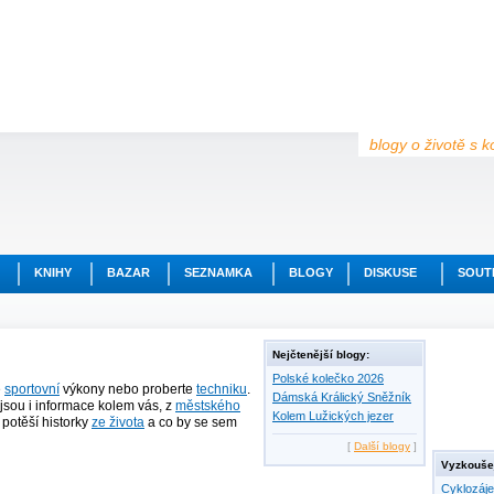
blogy o životě s k
KNIHY
BAZAR
SEZNAMKA
BLOGY
DISKUSE
SOUT
Nejčtenější blogy:
Polské kolečko 2026
e
sportovní
výkony nebo proberte
techniku
.
Dámská Králický Sněžník
jsou i informace kolem vás, z
městského
Kolem Lužických jezer
ě potěší historky
ze života
a co by se sem
[
Další blogy
]
Vyzkoušej
Cyklozáj