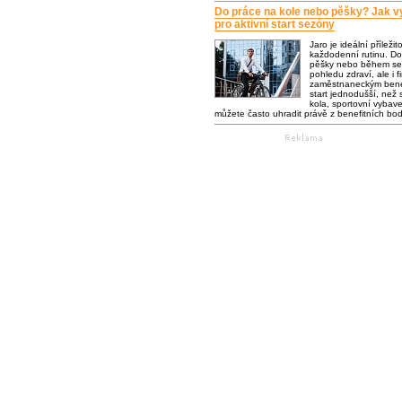
Do práce na kole nebo pěšky? Jak vy
pro aktivní start sezóny
Jaro je ideální příležit
každodenní rutinu. Do
pěšky nebo během se 
pohledu zdraví, ale i f
zaměstnaneckým bene
start jednodušší, než s
kola, sportovní vybaven
můžete často uhradit právě z benefitních bo