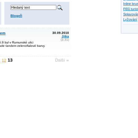
Inline bru
Pěší turis
Splavován
Blogeři
Lyžování
dem
30.09.2010
Jitka
(3.31)
6.9 byl v Rumunské ulici
de tandem zelenofialové barvy.
13
Další »
1
12