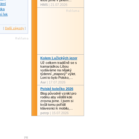
letos jsme v plném…
slení
HMS
| 21.07.2026
tika
í řek
[
Další zájezdy
]
Kolem Lužických jezer
Už celkem tradičně se s
kamarádkou Líbou
vydáváme na nějaký
týdenní „etapový" výlet.
Loni to bylo Polsko,…
Aar
| 17.07.2026
Polské kolečko 2026
Blog původně vznikl pro
rodinu aby věděli kde
zrovna jsme. I jsem si
kvůli tomu pořídil
klávesnici k mobilu,…
petrp
| 15.07.2026
PR