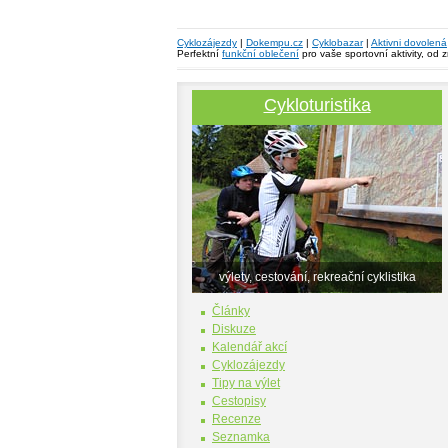
Cyklozájezdy
|
Dokempu.cz
|
Cyklobazar
|
Aktivni dovolená
Perfektní
funkční oblečení
pro vaše sportovní aktivity, od 
Cykloturistika
výlety, cestování, rekreační cyklistika
Články
Diskuze
Kalendář akcí
Cyklozájezdy
Tipy na výlet
Cestopisy
Recenze
Seznamka