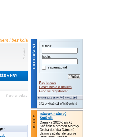
olem i bez kola
e-mail:
heslo:
zapamatovat
ĚŽE A HRY
Registrace
Poslat heslo e-mailem
Proč se registrovat
342
cyklistů (
11
přihlášených)
Dámská Králický
Sněžník
Dámská 2026Králický
Sněžník a pramen Moravy
te:
Druhá desítka Dámské
dávno začala, ale teprve
ezdy