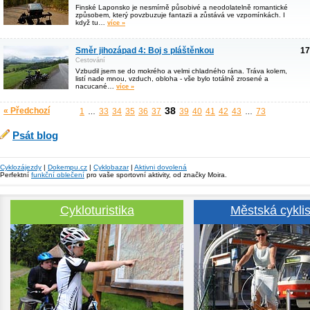
Finské Laponsko je nesmírně působivé a neodolatelně romantické
způsobem, který povzbuzuje fantazii a zůstává ve vzpomínkách. I
když tu…
více »
Směr jihozápad 4: Boj s pláštěnkou
17
Cestování
Vzbudil jsem se do mokrého a velmi chladného rána. Tráva kolem,
listí nade mnou, vzduch, obloha - vše bylo totálně zrosené a
nacucané…
více »
38
« Předchozí
1
33
34
35
36
37
39
40
41
42
43
73
…
…
Psát blog
Cyklozájezdy
|
Dokempu.cz
|
Cyklobazar
|
Aktivni dovolená
Perfektní
funkční oblečení
pro vaše sportovní aktivity, od značky Moira.
Cykloturistika
Městská cyklis