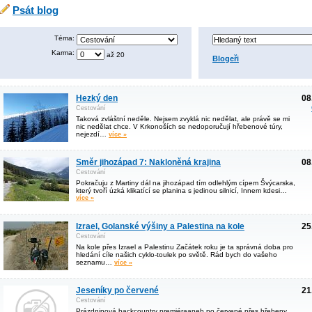
Psát blog
Téma:
Karma:
až 20
Blogeři
Hezký den
08
Cestování
Taková zvláštní neděle. Nejsem zvyklá nic nedělat, ale právě se mi
nic nedělat chce. V Krkonoších se nedoporučují hřebenové túry,
nejezdí…
více »
Směr jihozápad 7: Nakloněná krajina
08
Cestování
Pokračuju z Martiny dál na jihozápad tím odlehlým cípem Švýcarska,
který tvoří úzká klikatící se planina s jedinou silnicí, Innem kdesi…
více »
Izrael, Golanské výšiny a Palestina na kole
25
Cestování
Na kole přes Izrael a Palestinu Začátek roku je ta správná doba pro
hledání cíle našich cyklo-toulek po světě. Rád bych do vašeho
seznamu…
více »
Jeseníky po červené
21
Cestování
Prázdninová backcountry premiéraaneb po červené přes hřebeny