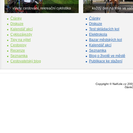
výlety, cestování, rekreační cyklistika
každý den na kole ve va
Články
Články
Diskuze
Diskuze
Kalendář akcí
Test skládacích kol
Cyklozájezdy
Elektrokola
Tipy na výlet
Bazar městských kol
Cestopisy
Kalendář akcí
Recenze
Seznamka
Seznamka
Blog o životě ve městě
Cestovatelský blog
Publikace ke stažení
Copyright © NaKole.cz 2003
článk