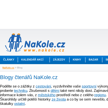
ČLÁNKY
KALENDÁŘ AKCÍ
ZÁJEZDY
KNIHY
BAZAR
S
NaKole.cz
> Blog
Blogy čtenářů NaKole.cz
Podělte se o zážitky z
cestování
, vyzdvihněte vaše
sportovní
výkony
proberte
techniku
. Zkušeností s
dětmi
také není nikdy dost. Zajímavé
informace kolem vás, z
městského
prostředí nebo z celého
regionu
.
Škarohlídy určitě potěší historky
ze života
a co by se sem nevešlo, d
škatulky
ostatní
.