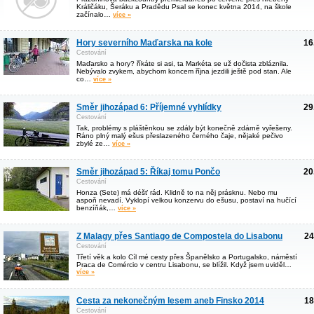
Králičáku, Šeráku a Pradědu Psal se konec května 2014, na škole
začínalo…
více »
Hory severního Maďarska na kole
16
Cestování
Maďarsko a hory? říkáte si asi, ta Markéta se už dočista zbláznila.
Nebývalo zvykem, abychom koncem října jezdili ještě pod stan. Ale
co…
více »
Směr jihozápad 6: Příjemné vyhlídky
29
Cestování
Tak, problémy s pláštěnkou se zdály být konečně zdárně vyřešeny.
Ráno plný malý ešus přeslazeného černého čaje, nějaké pečivo
zbylé ze…
více »
Směr jihozápad 5: Říkaj tomu Pončo
20
Cestování
Honza (Sete) má déšť rád. Klidně to na něj prásknu. Nebo mu
aspoň nevadí. Vyklopí velkou konzervu do ešusu, postaví na hučící
benzíňák,…
více »
Z Malagy přes Santiago de Compostela do Lisabonu
24
Cestování
Třetí věk a kolo Cíl mé cesty přes Španělsko a Portugalsko, náměstí
Praca de Comércio v centru Lisabonu, se blížil. Když jsem uviděl…
více »
Cesta za nekonečným lesem aneb Finsko 2014
18
Cestování