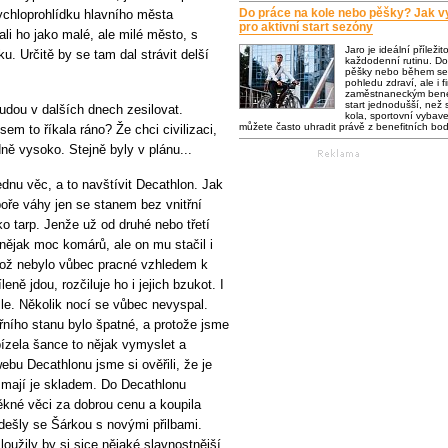
Do práce na kole nebo pěšky? Jak vy
rychloprohlídku hlavního města
pro aktivní start sezóny
dali ho jako malé, ale milé město, s
Jaro je ideální příležit
. Určitě by se tam dal strávit delší
každodenní rutinu. Do
pěšky nebo během se 
pohledu zdraví, ale i f
zaměstnaneckým bene
start jednodušší, než s
udou v dalších dnech zesilovat.
kola, sportovní vybaven
můžete často uhradit právě z benefitních bo
m to říkala ráno? Že chci civilizaci,
ě vysoko. Stejně byly v plánu...
jednu věc, a to navštívit Decathlon. Jak
poře váhy jen se stanem bez vnitřní
ko tarp. Jenže už od druhé nebo třetí
nějak moc komárů, ale on mu stačil i
 což nebylo vůbec pracné vzhledem k
ně jdou, rozčiluje ho i jejich bzukot. I
zle. Několik nocí se vůbec nevyspal.
třního stanu bylo špatné, a protože jsme
abízela šance to nějak vymyslet a
bu Decathlonu jsme si ověřili, že je
 a mají je skladem. Do Decathlonu
ěkné věci za dobrou cenu a koupila
ešly se Šárkou s novými přilbami.
loužily by si sice nějaké slavnostnější