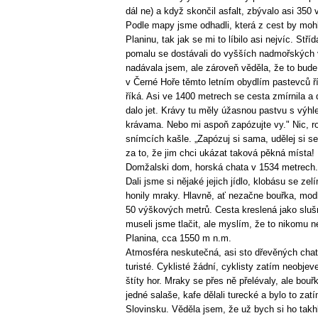
dál ne) a když skončil asfalt, zbývalo asi 35
Podle mapy jsme odhadli, která z cest by mohl
Planinu, tak jak se mi to líbilo asi nejvíc. Stříd
pomalu se dostávali do vyšších nadmořských v
nadávala jsem, ale zároveň věděla, že to bude
v Černé Hoře těmto letním obydlím pastevců řík
říká. Asi ve 1400 metrech se cesta zmírnila a
dalo jet. Krávy tu měly úžasnou pastvu s výhl
krávama. Nebo mi aspoň zapózujte vy." Nic, 
snímcích kašle. „Zapózuj si sama, udělej si sel
za to, že jim chci ukázat taková pěkná místa!
Domžalski dom, horská chata v 1534 metrech.
Dali jsme si nějaké jejich jídlo, klobásu se ze
honily mraky. Hlavně, ať nezačne bouřka, modl
50 výškových metrů. Cesta kreslená jako sluš
museli jsme tlačit, ale myslím, že to nikomu n
Planina, cca 1550 m n.m.
Atmosféra neskutečná, asi sto dřevěných chat
turisté. Cyklisté žádní, cyklisty zatím neobj
štíty hor. Mraky se přes ně přelévaly, ale bouř
jedné salaše, kafe dělali turecké a bylo to zatí
Slovinsku. Věděla jsem, že už bych si ho takh