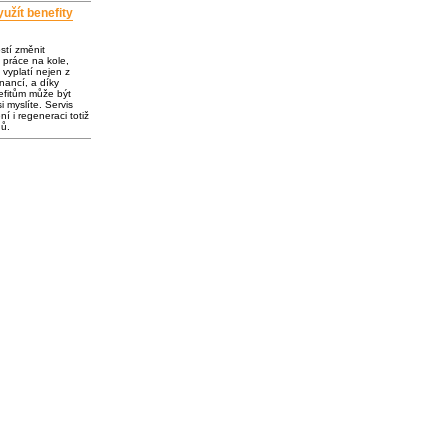
užít benefity
ostí změnit
 práce na kole,
vyplatí nejen z
inancí, a díky
fitům může být
i myslíte. Servis
í i regeneraci totiž
dů.