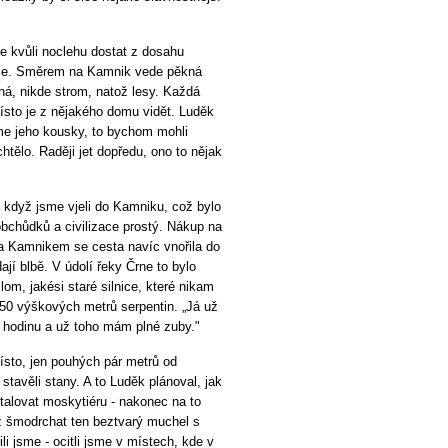
e kvůli noclehu dostat z dosahu
nice. Směrem na Kamnik vede pěkná
dná, nikde strom, natož lesy. Každá
to je z nějakého domu vidět. Luděk
áme jeho kousky, to bychom mohli
chtělo. Raději jet dopředu, ono to nějak
 když jsme vjeli do Kamniku, což bylo
bchůdků a civilizace prostý. Nákup na
 Za Kamnikem se cesta navíc vnořila do
jí blbě. V údolí řeky Črne to bylo
om, jakési staré silnice, které nikam
350 výškových metrů serpentin. „Já už
s hodinu a už toho mám plné zuby."
sto, jen pouhých pár metrů od
tavěli stany. A to Luděk plánoval, jak
talovat moskytiéru - nakonec na to
než šmodrchat ten beztvarý muchel s
i jsme - ocitli jsme v místech, kde v