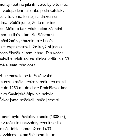
pronajmout na piknik. Jako bylo to moc
m vodopádem, ale jako podnikatelský
kde v trávě na louce, na dřevěnou
 tma, věděli jsme, že tu musíme
eme. Mělo to tam však jeden zásadní
 pro Luďkův stan. Se Šárkou si
přibližně vycházelo, ale Luděk
nec vyprojektoval, že když si jedno
eden člověk si tam lehne. Ten večer
byli z údolí ani ze silnice vidět. Na 53
měla jsem toho dost.
né! Jmenovalo se to Solčavská
 cesta měla, jenže v reálu ten asfalt
sme do 1250 m, do obce Podolševa, kde
cko-Savinjské Alpy nic nebylo,
 Čekat jsme nečekali, oběd jsme si
 první bylo Pavličovo sedlo (1338 m),
 v reálu to i navzdory ceduli sedlo
ice nás táhla skoro až do 1400.
y výhledy, okamžitě jsem jim to