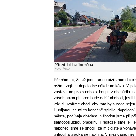
Příjezd do hlavního města
Foto: Autor
Přiznám se, že už jsem se do civilizace docela
režim, zajít si dopoledne někde na kávu. V pol
zastavit na pivko nebo si koupit v obchůdku na
zásob nakoupit, kde bude další obchod, jestli 
kde si uvaříme oběd, aby tam byla voda nejen n
Ljubljanou se mi to konečně splnilo, dopolední
města, počínaje obědem. Náhodou jsme při příj
samoobslužnou prádelnu. Přestože jsme jeli je
nakonec jsme se shodli, že mít čisté a voňavé
přihodil a pračka se naplnila. V mezičase, než