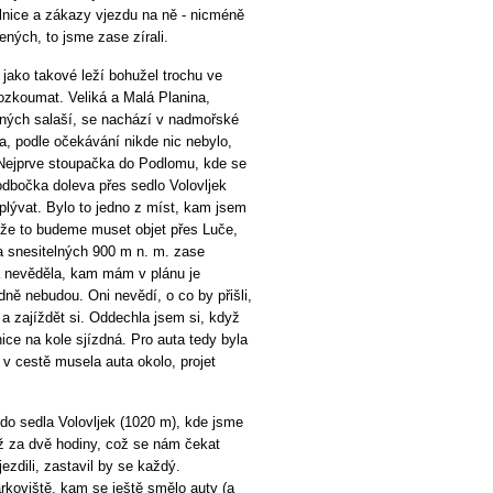
ilnice a zákazy vjezdu na ně - nicméně
ených, to jsme zase zírali.
jako takové leží bohužel trochu ve
rozkoumat. Veliká a Malá Planina,
ěných salaší, se nachází v nadmořské
a, podle očekávání nikde nic nebylo,
. Nejprve stoupačka do Podlomu, kde se
odbočka doleva přes sedlo Volovljek
plývat. Bylo to jedno z míst, kam jsem
 že to budeme muset objet přes Luče,
a snesitelných 900 m n. m. zase
a nevěděla, kam mám v plánu je
dně nebudou. Oni nevědí, o co by přišli,
 a zajíždět si. Oddechla jsem si, když
lnice na kole sjízdná. Pro auta tedy byla
 v cestě musela auta okolo, projet
do sedla Volovljek (1020 m), kde jsme
až za dvě hodiny, což se nám čekat
jezdili, zastavil by se každý.
arkoviště, kam se ještě smělo auty (a