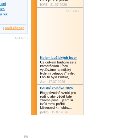
letos jsme v plném…
slení
HMS
| 21.07.2026
tika
í řek
[
Další zájezdy
]
Kolem Lužických jezer
Už celkem tradičně se s
kamarádkou Líbou
vydáváme na nějaký
týdenní „etapový" výlet.
Loni to bylo Polsko,…
Aar
| 17.07.2026
Polské kolečko 2026
Blog původně vznikl pro
rodinu aby věděli kde
zrovna jsme. I jsem si
kvůli tomu pořídil
klávesnici k mobilu,…
petrp
| 15.07.2026
PR