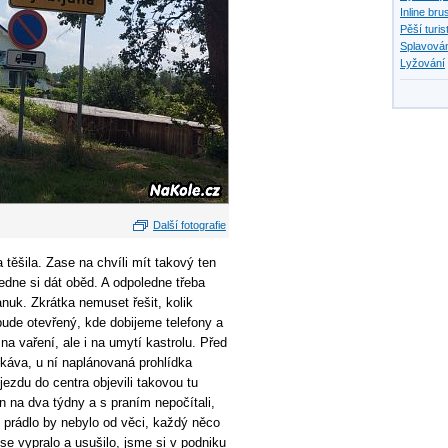
Inline bru
Pěší turis
Splavován
Lyžování
Další fotografie
 těšila. Zase na chvíli mít takový ten
edne si dát oběd. A odpoledne třeba
nuk. Zkrátka nemuset řešit, kolik
bude otevřený, kde dobijeme telefony a
a vaření, ale i na umytí kastrolu. Před
 káva, u ní naplánovaná prohlídka
ezdu do centra objevili takovou tu
n na dva týdny a s praním nepočítali,
 prádlo by nebylo od věci, každý něco
 se vypralo a usušilo, jsme si v podniku