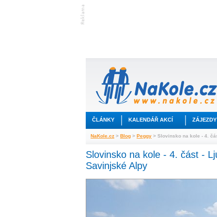
ČLÁNKY
KALENDÁŘ AKCÍ
ZÁJEZDY
NaKole.cz
>
Blog
>
Peggy
> Slovinsko na kole - 4. čá
Slovinsko na kole - 4. část - 
Savinjské Alpy