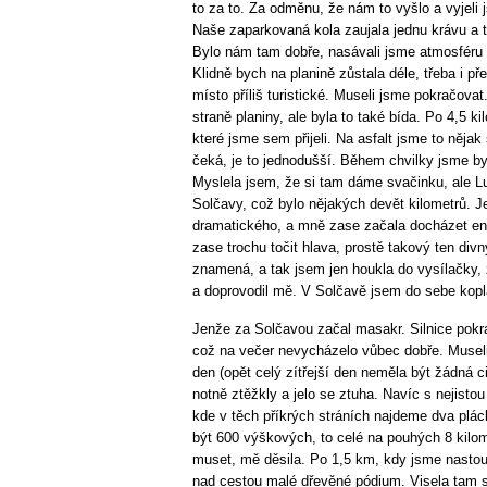
to za to. Za odměnu, že nám to vyšlo a vyjeli 
Naše zaparkovaná kola zaujala jednu krávu a 
Bylo nám tam dobře, nasávali jsme atmosféru a
Klidně bych na planině zůstala déle, třeba i pře
místo příliš turistické. Museli jsme pokračovat
straně planiny, ale byla to také bída. Po 4,5 k
které jsme sem přijeli. Na asfalt jsme to nějak
čeká, je to jednodušší. Během chvilky jsme byli
Myslela jsem, že si tam dáme svačinku, ale L
Solčavy, což bylo nějakých devět kilometrů. Je
dramatického, a mně zase začala docházet ene
zase trochu točit hlava, prostě takový ten divn
znamená, a tak jsem jen houkla do vysílačky, 
a doprovodil mě. V Solčavě jsem do sebe kopl
Jenže za Solčavou začal masakr. Silnice pokr
což na večer nevycházelo vůbec dobře. Museli
den (opět celý zítřejší den neměla být žádná ci
notně ztěžkly a jelo se ztuha. Navíc s nejistou
kde v těch příkrých stráních najdeme dva plác
být 600 výškových, to celé na pouhých 8 kilo
muset, mě děsila. Po 1,5 km, kdy jsme nastou
nad cestou malé dřevěné pódium. Visela tam s