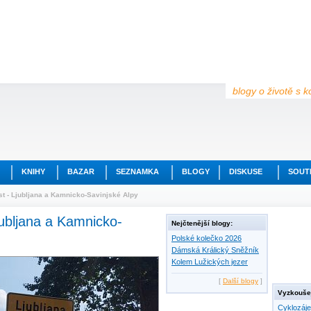
blogy o životě s k
KNIHY
BAZAR
SEZNAMKA
BLOGY
DISKUSE
SOUT
st - Ljubljana a Kamnicko-Savinjské Alpy
Ljubljana a Kamnicko-
Nejčtenější blogy:
Polské kolečko 2026
Dámská Králický Sněžník
Kolem Lužických jezer
[
Další blogy
]
Vyzkoušej
Cyklozáj