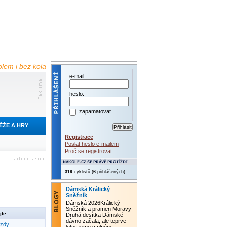
olem i bez kola
e-mail:
heslo:
zapamatovat
ĚŽE A HRY
Registrace
Poslat heslo e-mailem
Proč se registrovat
319
cyklistů (
6
přihlášených)
Dámská Králický
Sněžník
Dámská 2026Králický
Sněžník a pramen Moravy
te:
Druhá desítka Dámské
dávno začala, ale teprve
ezdy