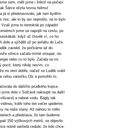
jsme sem, měli jsme i štěstí na počasí.
tak Šárce olízla novou helmu!
 já si představovala, jak tam bydlím.
s noc, ale to by asi neprošlo, na to bylo
. Vzali jsme to tentokrát po západní
ilometrech jsme se napojili na cestu, po
 seskákali, když už člověk ví, co ho
 dole a sjížděli už po asfaltu do Luče.
uděk zavelel, že počkáme až do
nže silnice začala mírně stoupat, nic
rgie nebo co to bylo. Začala se mi
ý pocit, který nikdy nevím, co
že mi není dobře, načež se Luděk vrátil
a celou vánočku Olz a pomohlo to.
ačovala do dalšího prudkého kopce,
 jsme dole v Solčavě nakoupit na další
vilizace) a nabrat vodu. Bágly tak
 vidinou, kolik toho ten večer ujedeme,
ky na naše stany. Až nahoru to mělo
metrech a představa, že tam budeme
pali 150 výškových metrů, se objevilo
ice notně opršelá cedule, že kdo chce,