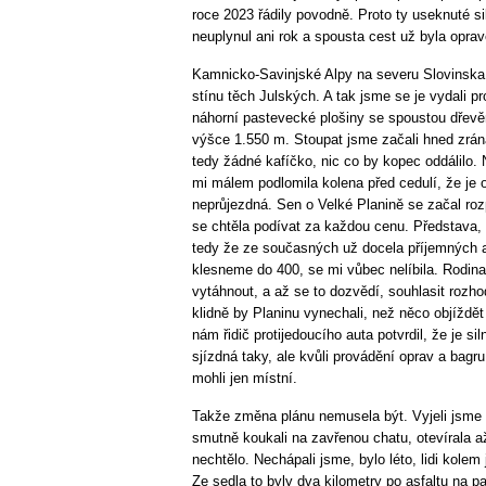
roce 2023 řádily povodně. Proto ty useknuté s
neuplynul ani rok a spousta cest už byla oprav
Kamnicko-Savinjské Alpy na severu Slovinska 
stínu těch Julských. A tak jsme se je vydali p
náhorní pastevecké plošiny se spoustou dřev
výšce 1.550 m. Stoupat jsme začali hned zrán
tedy žádné kafíčko, nic co by kopec oddálilo
mi málem podlomila kolena před cedulí, že je 
neprůjezdná. Sen o Velké Planině se začal roz
se chtěla podívat za každou cenu. Představa,
tedy že ze současných už docela příjemných 
klesneme do 400, se mi vůbec nelíbila. Rodin
vytáhnout, a až se to dozvědí, souhlasit rozho
klidně by Planinu vynechali, než něco objíždět
nám řidič protijedoucího auta potvrdil, že je si
sjízdná taky, ale kvůli provádění oprav a bagru
mohli jen místní.
Takže změna plánu nemusela být. Vyjeli jsme 
smutně koukali na zavřenou chatu, otevírala 
nechtělo. Nechápali jsme, bylo léto, lidi kolem 
Ze sedla to byly dva kilometry po asfaltu na p