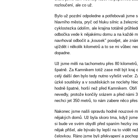
rozloučení, ale co už.
Bylo už pozdní odpoledne a potřebovali jsme s
hlavního města, pryč od hluku silnic a želez
cyklostezka údolím, ale krajina totálně průhle
odbočka vede k nějakému domu a na každé mís
navrhoval odbočit a „kousek" poodjet, ale zn
ujíždět i několik kilometrů a to se mi vůbec ne
dopadne.
Už jsme měli na tachometru přes 80 kilometrů,
špatně. Za Kamnikem totiž zase měl být kraj o
celý další den bylo tedy nutno vyřešit večer.
úzké soutěsky a v soutěskách se noclehy hleda
hodně špatné, horší než před Kamnikem. Obří l
nevedly, protože končily srázem a před námi 
nechci jet 350 metrů, to nám zabere něco pře
Nakonec jsme našli opravdu hodně nouzové mí
nějakých domů. Už byla skoro tma, když jsme s
si bude ve svém obydlí před spaním hezky ins
nějak přišel, ale bývalo by lepší na to vidět 
čelovkou. Ráno jsme byli překvapení a pochopil