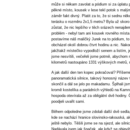
může si někam zavolat a pódium si za úplatu 
pěkné místo, kousek v lese tekl potok s malý
záměr fakt divný. Platit za to, že si sednu ně
terásku o rozměru 2x1,5 metru? Byla už skoro
zůstat, že nic lepšího v těch srázech nenajd
problém - nebyl tam ani kousek rovného místa
postavíme náš maličký Jurek na to pódium, to 
obcházel okolí dobrou čtvrt hodinu a nic. Nako
jakžtakž místečko vypodloží senem a listím, j
jsme nesvítili, večeřeli jsme potmě, abychom ne
kilometrů nastoupáno 1331 výškových metrů, 
A jak další den ten kopec pokračoval? Příšer
panoramatická silnice, takový honosný název ta
skončil a dál se jelo po makadamu. Šplhali j
kromě kostelíka a parádních výhledů na Kamni
hospoda otevírala až za obligátní dvě hodiny.
poodjeli uvařit sami.
Během odpoledne jsme zdolali další dvě sedla,
kde se nachází hranice slovinsko-rakouská, ale
ještě nebylo. Těšili jsme se na sjezd, ale siln
Nadávala jsem jak špaček, ale když se objevil