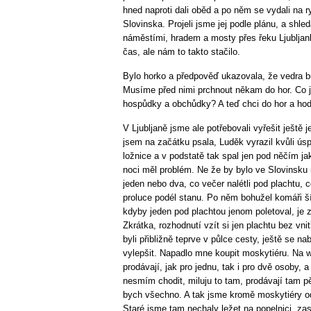
hned naproti dali oběd a po něm se vydali na 
Slovinska. Projeli jsme jej podle plánu, a shle
náměstími, hradem a mosty přes řeku Ljubljanku
čas, ale nám to takto stačilo.
Bylo horko a předpověď ukazovala, že vedra b
Musíme před nimi prchnout někam do hor. Co jse
hospůdky a obchůdky? A teď chci do hor a hodn
V Ljubljaně jsme ale potřebovali vyřešit ještě 
jsem na začátku psala, Luděk vyrazil kvůli ús
ložnice a v podstatě tak spal jen pod něčím ja
noci měl problém. Ne že by bylo ve Slovinsku 
jeden nebo dva, co večer nalétli pod plachtu,
proluce podél stanu. Po něm bohužel komáři šíle
kdyby jeden pod plachtou jenom poletoval, je 
Zkrátka, rozhodnutí vzít si jen plachtu bez vni
byli přibližně teprve v půlce cesty, ještě se n
vylepšit. Napadlo mne koupit moskytiéru. Na we
prodávají, jak pro jednu, tak i pro dvě osoby,
nesmím chodit, miluju to tam, prodávají tam p
bych všechno. A tak jsme kromě moskytiéry od
Staré jsme tam nechaly ležet na popelnici, zas