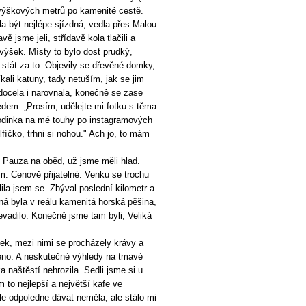
0 výškových metrů po kamenité cestě.
a být nejlépe sjízdná, vedla přes Malou
avě jsme jeli, střídavě kola tlačili a
ýšek. Místy to bylo dost prudký,
 stát za to. Objevily se dřevěné domky,
ali katuny, tady netuším, jak se jim
 docela i narovnala, konečně se zase
edem. „Prosím, udělejte mi fotku s těma
rodinka na mé touhy po instagramových
fíčko, trhni si nohou." Ach jo, to mám
 Pauza na oběd, už jsme měli hlad.
lím. Cenově přijatelné. Venku se trochu
ila jsem se. Zbýval poslední kilometr a
ná byla v reálu kamenitá horská pěšina,
evadilo. Konečně jsme tam byli, Veliká
ek, mezi nimi se procházely krávy a
eveno. A neskutečné výhledy na tmavé
ka naštěstí nehrozila. Sedli jsme si u
m to nejlepší a největší kafe ve
le odpoledne dávat neměla, ale stálo mi