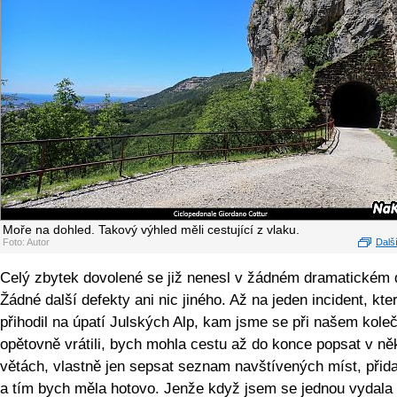
Moře na dohled. Takový výhled měli cestující z vlaku.
Foto: Autor
Další
Celý zbytek dovolené se již nenesl v žádném dramatickém 
Žádné další defekty ani nic jiného. Až na jeden incident, kte
přihodil na úpatí Julských Alp, kam jsme se při našem kole
opětovně vrátili, bych mohla cestu až do konce popsat v ně
větách, vlastně jen sepsat seznam navštívených míst, přida
a tím bych měla hotovo. Jenže když jsem se jednou vydala