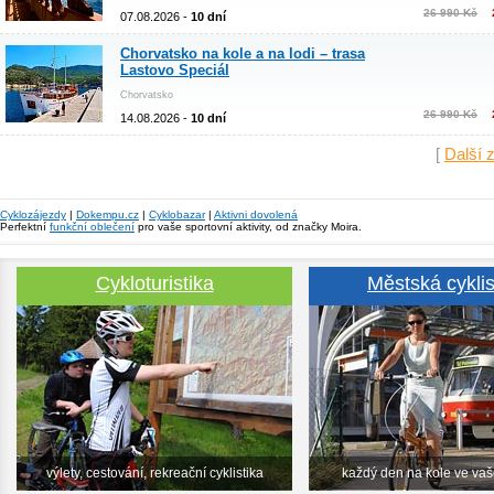
26 990 Kč
07.08.2026 -
10 dní
Chorvatsko na kole a na lodi – trasa
Lastovo Speciál
Chorvatsko
26 990 Kč
14.08.2026 -
10 dní
[
Další 
Cyklozájezdy
|
Dokempu.cz
|
Cyklobazar
|
Aktivni dovolená
Perfektní
funkční oblečení
pro vaše sportovní aktivity, od značky Moira.
Cykloturistika
Městská cyklis
výlety, cestování, rekreační cyklistika
každý den na kole ve va