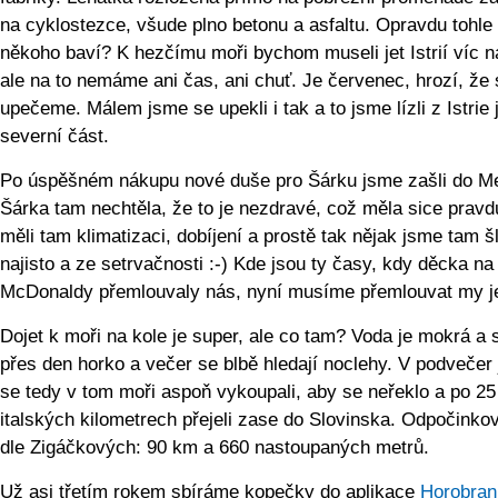
na cyklostezce, všude plno betonu a asfaltu. Opravdu tohle
někoho baví? K hezčímu moři bychom museli jet Istrií víc na
ale na to nemáme ani čas, ani chuť. Je červenec, hrozí, že 
upečeme. Málem jsme se upekli i tak a to jsme lízli z Istrie 
severní část.
Po úspěšném nákupu nové duše pro Šárku jsme zašli do M
Šárka tam nechtěla, že to je nezdravé, což měla sice pravd
měli tam klimatizaci, dobíjení a prostě tak nějak jsme tam šl
najisto a ze setrvačnosti :-) Kde jsou ty časy, kdy děcka na
McDonaldy přemlouvaly nás, nyní musíme přemlouvat my j
Dojet k moři na kole je super, ale co tam? Voda je mokrá a 
přes den horko a večer se blbě hledají noclehy. V podvečer
se tedy v tom moři aspoň vykoupali, aby se neřeklo a po 25
italských kilometrech přejeli zase do Slovinska. Odpočinko
dle Zigáčkových: 90 km a 660 nastoupaných metrů.
Už asi třetím rokem sbíráme kopečky do aplikace
Horobran