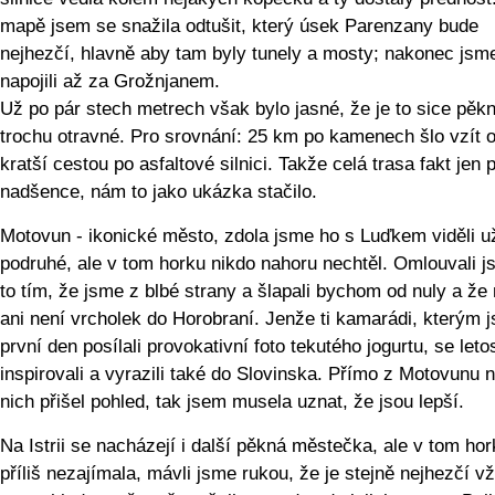
mapě jsem se snažila odtušit, který úsek Parenzany bude
nejhezčí, hlavně aby tam byly tunely a mosty; nakonec jsm
napojili až za Grožnjanem.
Už po pár stech metrech však bylo jasné, že je to sice pěkn
trochu otravné. Pro srovnání: 25 km po kamenech šlo vzít o
kratší cestou po asfaltové silnici. Takže celá trasa fakt jen 
nadšence, nám to jako ukázka stačilo.
Motovun - ikonické město, zdola jsme ho s Luďkem viděli u
podruhé, ale v tom horku nikdo nahoru nechtěl. Omlouvali j
to tím, že jsme z blbé strany a šlapali bychom od nuly a že
ani není vrcholek do Horobraní. Jenže ti kamarádi, kterým 
první den posílali provokativní foto tekutého jogurtu, se leto
inspirovali a vyrazili také do Slovinska. Přímo z Motovunu
nich přišel pohled, tak jsem musela uznat, že jsou lepší.
Na Istrii se nacházejí i další pěkná městečka, ale v tom ho
příliš nezajímala, mávli jsme rukou, že je stejně nejhezčí 