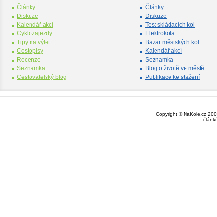
Články
Články
Diskuze
Diskuze
Kalendář akcí
Test skládacích kol
Cyklozájezdy
Elektrokola
Tipy na výlet
Bazar městských kol
Cestopisy
Kalendář akcí
Recenze
Seznamka
Seznamka
Blog o životě ve městě
Cestovatelský blog
Publikace ke stažení
Copyright © NaKole.cz 2003
článk