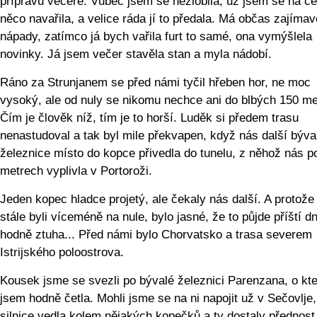
přípravu večeře. Vůbec jsem se nezlobila, už jsem se na c
něco navařila, a velice ráda jí to předala. Má občas zajímav
nápady, zatímco já bych vařila furt to samé, ona vymýšlela
novinky. Já jsem večer stavěla stan a myla nádobí.
Ráno za Strunjanem se před námi tyčil hřeben hor, ne moc
vysoký, ale od nuly se nikomu nechce ani do blbých 150 me
Čím je člověk níž, tím je to horší. Luděk si předem trasu
nenastudoval a tak byl mile překvapen, když nás další býva
železnice místo do kopce přivedla do tunelu, z něhož nás p
metrech vyplivla v Portoroži.
Jeden kopec hladce projetý, ale čekaly nás další. A protože
stále byli víceméně na nule, bylo jasné, že to půjde příští d
hodně ztuha... Před námi bylo Chorvatsko a trasa severem
Istrijského poloostrova.
Kousek jsme se svezli po bývalé železnici Parenzana, o kt
jsem hodně četla. Mohli jsme se na ni napojit už v Sečovlje,
silnice vedla kolem nějakých kopečků a ty dostaly přednost