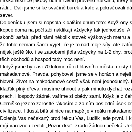
Ilirská Bistrice jakoby ucítili závan pravého Balkánu, kter
rádi... Dali jsme si ke svačině burek a kafe a pokračovali dá
sever.
Do deníčku jsem si napsala k dalším dnům toto: Když ony s
kopce doma na počítači naklikají vždycky tak jednoduše! A
skončí asfalt, před námi několik stovek výškových metrů a 
že tohle nemám šanci vyjet, že je to nad moje síly. Ale zatí
nějak ještě šlo, i se zásobami jídla vždycky na 1-2 dny, pro
těch obchodů a hospod tady moc není.
I když jsme byli asi 70 kilometrů od hlavního města, cesty 
makadamové. Pravda, pohybovali jsme se v horách a nejeli
hlavní. Život na makadamové cestě však není jednoduchý. Ř
klaďák plný dřeva, musíme uhnout a pak minutu dýchat roz
prach. Hospody žádné, vaříme si obědy sami. Když je z če
Černiško jezero zarostlé rákosím a za ním poslední úsek b
civilizace. I tlustá bílá silnice na mapě je v reálu makadamo
Dolenja Vas nečekaný brod řekou Vas, Luděk jede první. I 
míjí varovnou ceduli „Pozor drsi", zradu žádnou nečeká. Je