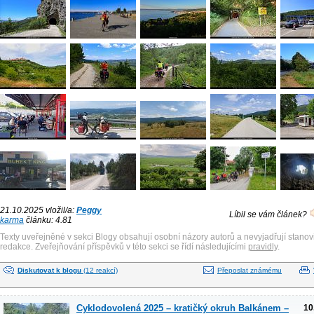
21.10.2025 vložil/a:
Peggy
Líbil se vám článek?
karma
článku: 4.81
Texty uveřejněné v sekci Blogy obsahují osobní názory autorů a nevyjadřují stanov
redakce. Zveřejňování příspěvků v této sekci se řídí následujícími
pravidly
.
Diskutovat k blogu
(12 reakcí)
Přeposlat známému
Cyklodovolená 2025 – kratičký okruh Balkánem –
10