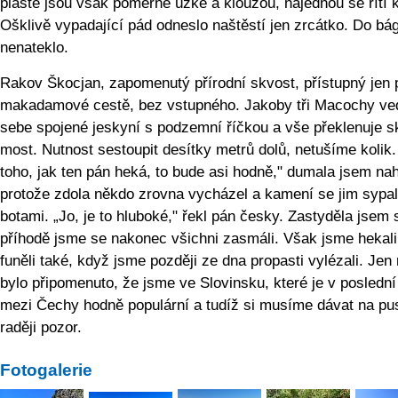
pláště jsou však poměrně úzké a kloužou, najednou se řítí 
Ošklivě vypadající pád odneslo naštěstí jen zrcátko. Do bág
nenateklo.
Rakov Škocjan, zapomenutý přírodní skvost, přístupný jen 
makadamové cestě, bez vstupného. Jakoby tři Macochy ve
sebe spojené jeskyní s podzemní říčkou a vše překlenuje s
most. Nutnost sestoupit desítky metrů dolů, netušíme kolik.
toho, jak ten pán heká, to bude asi hodně," dumala jsem nah
protože zdola někdo zrovna vycházel a kamení se jim sypa
botami. „Jo, je to hluboké," řekl pán česky. Zastyděla jsem 
příhodě jsme se nakonec všichni zasmáli. Však jsme hekali
funěli také, když jsme později ze dna propasti vylézali. Je
bylo připomenuto, že jsme ve Slovinsku, které je v posledn
mezi Čechy hodně populární a tudíž si musíme dávat na pu
raději pozor.
Fotogalerie