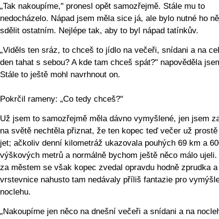
„Tak nakoupíme," pronesl opět samozřejmě. Stále mu to
nedocházelo. Nápad jsem měla sice já, ale bylo nutné ho ně
sdělit ostatním. Nejlépe tak, aby to byl nápad tatínkův.
„Viděls ten sráz, to chceš to jídlo na večeři, snídani a na ce
den tahat s sebou? A kde tam chceš spát?" napověděla jse
Stále to ještě mohl navrhnout on.
Pokrčil rameny: „Co tedy chceš?"
Už jsem to samozřejmě měla dávno vymyšlené, jen jsem za
na světě nechtěla přiznat, že ten kopec teď večer už prostě
jet; ačkoliv denní kilometráž ukazovala pouhých 69 km a 6
výškových metrů a normálně bychom ještě něco málo ujeli.
za městem se však kopec zvedal opravdu hodně zprudka a
vrstevnice nahusto tam nedávaly příliš fantazie pro vymýšl
noclehu.
„Nakoupíme jen něco na dnešní večeři a snídani a na nocle