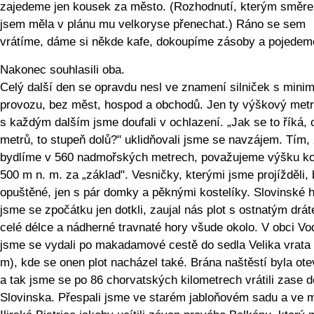
zajedeme jen kousek za město. (Rozhodnutí, kterým směr
jsem měla v plánu mu velkoryse přenechat.) Ráno se sem
vrátíme, dáme si někde kafe, dokoupíme zásoby a pojedeme
Nakonec souhlasili oba.
Celý další den se opravdu nesl ve znamení silniček s min
provozu, bez měst, hospod a obchodů. Jen ty výškový metr
s každým dalším jsme doufali v ochlazení. „Jak se to říká, 
metrů, to stupeň dolů?" uklidňovali jsme se navzájem. Tím,
bydlíme v 560 nadmořských metrech, považujeme výšku k
500 m n. m. za „základ". Vesničky, kterými jsme projížděli, 
opuštěné, jen s pár domky a pěknými kostelíky. Slovinské 
jsme se zpočátku jen dotkli, zaujal nás plot s ostnatým drá
celé délce a nádherné travnaté hory všude okolo. V obci Vo
jsme se vydali po makadamové cestě do sedla Velika vrata
m), kde se onen plot nacházel také. Brána naštěstí byla ot
a tak jsme se po 86 chorvatských kilometrech vrátili zase d
Slovinska. Přespali jsme ve starém jabloňovém sadu a ve 