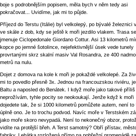
boje s podrobnějším popisem, měla bych v něm tedy asi
pokračovat... Uvidíme, jak mi to půjde.
Příjezd do Terstu (Itálie) byl velkolepý, po bývalé železnici
ve skále z dob, kdy se ještě k moři jezdilo vlakem. Trasa s
jmenuje Ciclopedonale Giordano Cottur. Asi 13 kilometrů mí
kopce po jemné šotolince, nejefektivnější úsek vede tunely
provrtanými skrz skalní masiv Val Rosandra, ze 400 nadm
metrů na nulu.
Dojet z domova na kole k moři je pokaždé velkolepé. Za živ
mi to povedlo přesně 3x. Jednou na francouzskou riviéru, j
Baltu a naposled do Benátek. I když moře jako takové příliš
neprožívám, tyhle pocity se neokoukají. Jenže když k moři
dojedete tak, že si 1000 kilometrů pomůžete autem, není to 
úplně ono. Je to trochu podvod. Navíc moře v Terstském zá
jako moře skoro nevypadá. Není to nekonečný obzor, proto
vidíte na protější břeh. A Terst samotný? Obří přístav, měst
fabriky. Lehátka rozložená přímo na pobřežní promenádě z