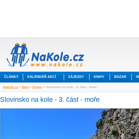
ČLÁNKY
KALENDÁŘ AKCÍ
ZÁJEZDY
KNIHY
BAZAR
S
NaKole.cz
>
Blog
>
Peggy
> Slovinsko na kole - 3. část - moře
Slovinsko na kole - 3. část - moře