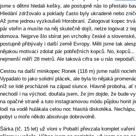
jsme s dětmi hledali kešky, ale postupně nás to přestalo bav
Hledání zdržovalo a poklady často byly ukradené nebo znič
Až jsme jednou vyzkoušeli Horobraní. Zalogovat kopec trvá
pár vteřin a musíte na něj skutečně dojít, nelze logovat z te
domova. Nejprve šlo sbírat jen vrcholky české a slovenské,
postupně přibývaly i další země Evropy. Měli jsme tak ales
nějakou motivaci zdolat pár pobřežních kopců. No, kopců...
nejmenší měří 28 metrů. Ale taková cifra se u nás nepodaří.
Cestou na další minikopec Ronek (116 m) jsme našli nocleh
Vypadalo to jako solidní plácek, ale byla to nějaká promená
níž se lidé procházeli na západ slunce. Hlavně proboha, ať
nechodí i na východ, doufala jsem, že jim dojde, že bude v
na opačné straně a tuto instagramovou módu půjdou honit j
lodí na vodě hulákala celou noc hlasitá diskotéka. Nechápu,
pobyt u moře někdo absolvuje dobrovolně.
Šárka (tč. 15 let) už vloni v Pobaltí převzala komplet vaření