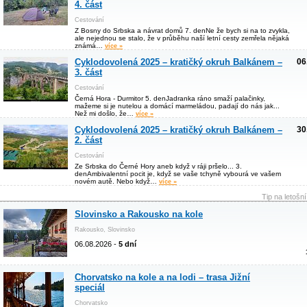
4. část
Cestování
Z Bosny do Srbska a návrat domů 7. denNe že bych si na to zvykla,
ale nejednou se stalo, že v průběhu naší letní cesty zemřela nějaká
známá…
více »
Cyklodovolená 2025 – kratičký okruh Balkánem –
06
3. část
Cestování
Černá Hora - Durmitor 5. denJadranka ráno smaží palačinky,
mažeme si je nutelou a domácí marmeládou, padají do nás jak...
Než mi došlo, že…
více »
Cyklodovolená 2025 – kratičký okruh Balkánem –
30
2. část
Cestování
Ze Srbska do Černé Hory aneb když v ráji pršelo... 3.
denAmbivalentní pocit je, když se vaše tchyně vybourá ve vašem
novém autě. Nebo když…
více »
Tip na letošn
Slovinsko a Rakousko na kole
Rakousko, Slovinsko
06.08.2026 -
5 dní
Chorvatsko na kole a na lodi – trasa Jižní
speciál
Chorvatsko