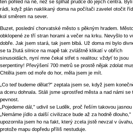
ten pohled na ně, než se šplhat prudce do jejich centra. Byl
rádi, když plán naklikaný doma na počítači zavelel otočit říd
kol směrem na sever.
Buzet, poslední chorvatské město s pěkným hradem. Město 
obklopené ze tří stran horami a večer na krku. Nevyšlo to 
dobře. Jak jsem stará, tak jsem blbá. Už doma mi bylo divn
se ta žlutá silnice na mapě tak zvláštně klikatí v obřích
sinusoidách, nyní mne čekal střet s realitou: vždyť to jsou
serpentiny! Převýšení 700 metrů se prostě nějak zdolat mus
Chtěla jsem od moře do hor, měla jsem je mít.
„Co teď budeme dělat?" zeptala jsem se, když jsem koneč
a dceru dohnala. Stáli jsme uprostřed města a nad námi se t
pevnost.
„Pojedeme dál," udivil se Luděk, proč řeším takovou jasnou
„Nemáme jídlo a další civilizace bude až za hodně dlouho,"
upozornila jsem ho na fakt, který zcela jistě nevzal v úvahu
protože mapu dopředu příliš nestuduje.