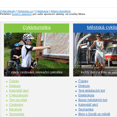
Cyklozájezdy
|
Dokempu.cz
|
Cyklobazar
|
Aktivni dovolená
Perfektní
funkční oblečení
pro vaše sportovní aktivity, od značky Moira.
Cykloturistika
Městská cyklis
výlety, cestování, rekreační cyklistika
každý den na kole ve va
Články
Články
Diskuze
Diskuze
Kalendář akcí
Test skládacích kol
Cyklozájezdy
Elektrokola
Tipy na výlet
Bazar městských kol
Cestopisy
Kalendář akcí
Recenze
Seznamka
Seznamka
Blog o životě ve městě