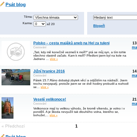
Psát blog
Téma:
Karma:
až 20
Blogeři
Polsko – cesta majáků aneb na Hel za tuleni
13
ma
Cestování
„Tati, kdy mě konečně vezmeš k moři?“ ptá se můj syn, a tím tohle
všechno vlastně začalo. Kam k moři? Předloni jsem byl na kole na
Jadranu …
více »
Jižní hranice 2016
14
ma
Cestování
Pátek 15.7.Ráno dobaluji zbytek věcí a odjíždím na nádraží. Jsem
trochu nevyspalý, protože jsem se ve dvě hodiny probudil a rozhodl
se…
více »
Veselé velikonoce!
21
ma
Cestování
Velikonoce mají tu velikou výhodu, že kromě víkendu, je volno i v
pondělí. A je škoda nevyužít tak dlouhého volna, kterého se,
bohužel,…
více »
« Předchozí
1
Psát blog