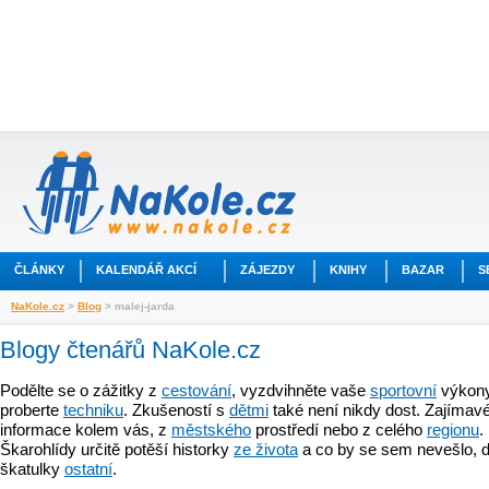
ČLÁNKY
KALENDÁŘ AKCÍ
ZÁJEZDY
KNIHY
BAZAR
S
NaKole.cz
>
Blog
> malej-jarda
Blogy čtenářů NaKole.cz
Podělte se o zážitky z
cestování
, vyzdvihněte vaše
sportovní
výkony
proberte
techniku
. Zkušeností s
dětmi
také není nikdy dost. Zajímavé
informace kolem vás, z
městského
prostředí nebo z celého
regionu
.
Škarohlídy určitě potěší historky
ze života
a co by se sem nevešlo, d
škatulky
ostatní
.