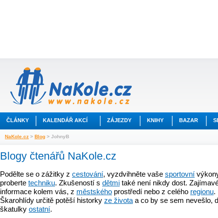
ČLÁNKY
KALENDÁŘ AKCÍ
ZÁJEZDY
KNIHY
BAZAR
S
NaKole.cz
>
Blog
> JohnyB
Blogy čtenářů NaKole.cz
Podělte se o zážitky z
cestování
, vyzdvihněte vaše
sportovní
výkony
proberte
techniku
. Zkušeností s
dětmi
také není nikdy dost. Zajímavé
informace kolem vás, z
městského
prostředí nebo z celého
regionu
.
Škarohlídy určitě potěší historky
ze života
a co by se sem nevešlo, d
škatulky
ostatní
.