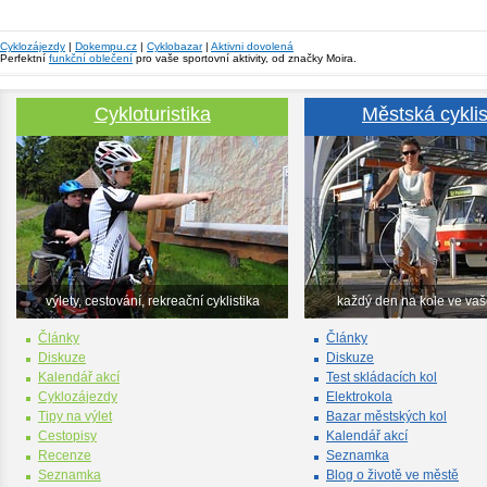
Cyklozájezdy
|
Dokempu.cz
|
Cyklobazar
|
Aktivni dovolená
Perfektní
funkční oblečení
pro vaše sportovní aktivity, od značky Moira.
Cykloturistika
Městská cyklis
výlety, cestování, rekreační cyklistika
každý den na kole ve va
Články
Články
Diskuze
Diskuze
Kalendář akcí
Test skládacích kol
Cyklozájezdy
Elektrokola
Tipy na výlet
Bazar městských kol
Cestopisy
Kalendář akcí
Recenze
Seznamka
Seznamka
Blog o životě ve městě