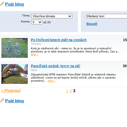
Psát blog
Téma:
Karma:
až 20
Blogeři
Po čtyřiceti letech zpět na cestách
15
Technika
Kolo je nádherná věc - mimo to, že je to sportovní a relaxační
pomůcka, je to také dopravní prostředek, který šetří přírodu, čas a…
více »
Pancířské stráně, hrrrrr na ně!
30
Sport
Západočeský MTB maraton Pancířské Stráně je relativně mladou
záležitostí. Letos se jel teprve druhý ročník, přesto jde o opravdu
povedený…
více »
3
« Předchozí
1
2
Psát blog