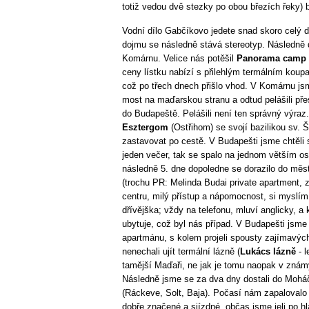
totiž vedou dvě stezky po obou březích řeky) b
Vodní dílo Gabčíkovo jedete snad skoro celý
dojmu se následně stává stereotyp. Následně d
Komárnu. Velice nás potěšil
Panorama camp
ceny lístku nabízí s přilehlým termálním kou
což po třech dnech přišlo vhod. V Komárnu jsm
most na maďarskou stranu a odtud pelášili př
do Budapeště. Pelášili není ten správný výraz
Esztergom
(Ostřihom) se svojí bazilikou sv. Š
zastavovat po cestě. V Budapešti jsme chtěli st
jeden večer, tak se spalo na jednom větším ost
následně 5. dne dopoledne se dorazilo do města
(trochu PR: Melinda Budai private apartment, 
centru, milý přístup a nápomocnost, si myslím
dřívějška; vždy na telefonu, mluví anglicky, 
ubytuje, což byl nás případ. V Budapešti jsme t
apartmánu, s kolem projeli spousty zajímavýc
nenechali ujít termální lázně (
Lukács lázně
- l
tamější Maďaři, ne jak je tomu naopak v znám
Následně jsme se za dva dny dostali do Mohá
(Ráckeve, Solt, Baja). Počasí nám zapalovalo v
dobře značené a sjízdné, občas jsme jeli po hla