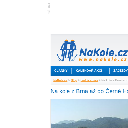
ČLÁNKY
KALENDÁŘ AKCÍ
ZÁJEZDY
NaKole.cz
>
Blog
>
bedda.cross
> Na kole z Brna až 
Na kole z Brna až do Černé H