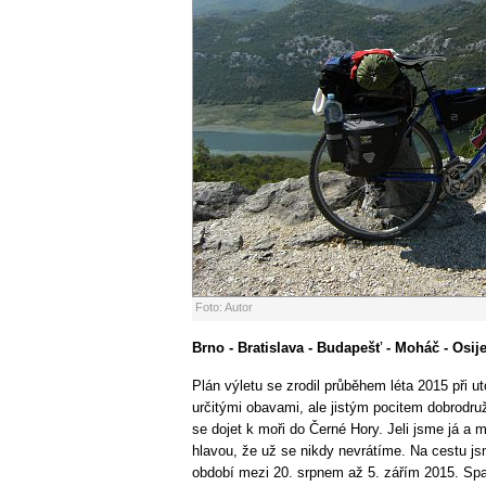
Foto: Autor
Brno - Bratislava - Budapešť - Moháč - Osij
Plán výletu se zrodil průběhem léta 2015 při u
určitými obavami, ale jistým pocitem dobrodru
se dojet k moři do Černé Hory. Jeli jsme já a m
hlavou, že už se nikdy nevrátíme. Na cestu jsme
období mezi 20. srpnem až 5. zářím 2015. Span