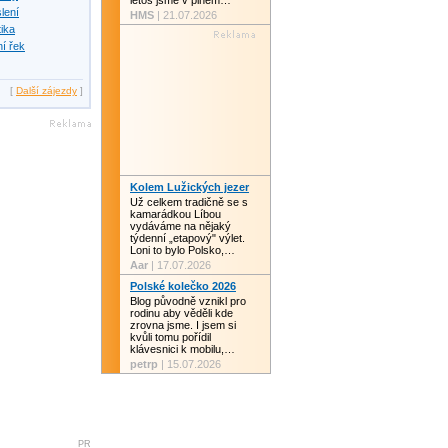
letos jsme v plném…
slení
HMS
| 21.07.2026
tika
í řek
[
Další zájezdy
]
Kolem Lužických jezer
Už celkem tradičně se s
kamarádkou Líbou
vydáváme na nějaký
týdenní „etapový" výlet.
Loni to bylo Polsko,…
Aar
| 17.07.2026
Polské kolečko 2026
Blog původně vznikl pro
rodinu aby věděli kde
zrovna jsme. I jsem si
kvůli tomu pořídil
klávesnici k mobilu,…
petrp
| 15.07.2026
PR