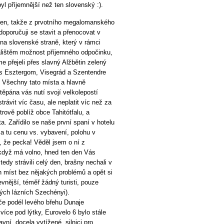
yl příjemnější než ten slovenský :).
 den, takže z prvotního megalomanského
oporučuji se stavit a přenocovat v
na slovenské straně, který v rámci
palištěm možnost příjemného odpočinku,
e přejeli přes slavný Alžbětin zelený
es Esztergom, Visegrád a Szentendre
. Všechny tato místa a hlavně
těpána vás nutí svojí velkolepostí
rávit víc času, ale neplatit víc než za
rově poblíž obce Tahitótfalu, a
. Zařídilo se naše první spaní v hotelu
za tu cenu vs. vybavení, polohu v
, že pecka! Věděl jsem o ní z
a když má volno, hned ten den Vás
edy strávili celý den, brašny nechali v
h míst bez nějakých problémů a opět si
evnější, téměř žádný turisti, pouze
ých lázních Szechényi).
če podél levého břehu Dunaje
íce pod lýtky, Eurovelo 6 bylo stále
vní, docela vytížené, silnici pro