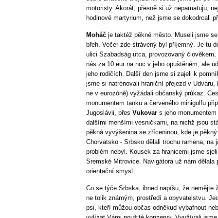
motoristy. Akorát, přesně si už nepamatuju, n
hodinové martyrium, než jsme se dokodrcali př
Moháč
je taktéž pěkné město. Museli jsme se
břeh. Večer zde strávený byl příjemný. Je tu 
ulici Szabadság utca, provozovaný člověkem, k
nás za 10 eur na noc v jeho opuštěném, ale
jeho rodičích. Další den jsme si zajeli k pomn
jsme si natrénovali hraniční přejezd v Udvaru, 
ne v eurozóně) vyžádali občanský průkaz. Cest
monumentem tanku a červeného minigolfu připom
Jugoslávii, přes
Vukovar
s jeho monumentem 
dalšími menšími vesničkami, na nichž jsou stál
pěkná vyvýšenina se zříceninou, kde je pěkný
Chorvatsko - Srbsko dělali trochu ramena, na 
problém nebyl. Kousek za hranicemi jsme sjeli 
Sremské Mitrovice. Navigátora už nám dělala
orientační smysl.
Co se týče Srbska, ihned napíšu, že nemějte 
ne tolik známým, prostředí a obyvatelstvu. Jedi
psi, kteří můžou občas odněkud vybafnout neb
vylízat Vámi použité konzervy. Využívali jsme s