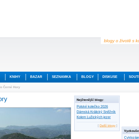
blogy o životě s k
KNIHY
BAZAR
SEZNAMKA
BLOGY
DISKUSE
SOUT
do Černé Hory
ory
Nejčtenější blogy:
Polské kolečko 2026
Dámská Králický Sněžník
Kolem Lužických jezer
[
Další blogy
]
Vyzkoušej
Cyklozáj