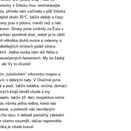
ostezky v Srbsku moc neočekávejte.
ou, příroda nám začínala v půli Srbska
eplot okolo 35°C, takže obědy a časy
Ceny jsou o polovic menší než u nás.
 korun. Dináry jsme směnily za Eura v
achází poměrně dost, neboť je to větší
eň několika druhů ovoce a zeleniny a
dlehlejších místech podél silnice.
ektní. Jedna osoba nám též řekla o
ravoslavných farnostech. My na žádný
, ale Vy to zkuste!
ím „turistickém" infocentru mapou a
víc s dobrými rady. V Osečině jsme
al a pouť, takže selátka, ovčina, domácí
dových krojů téměř všude a my
ejelo, takže 10. den, respektive večer
nás všimla jedna rodina, která nás
novat, a pohostili nás nevídaným
cího rázu, k debatě postačily základní
jste všemu rozuměli, občas napomohla
itika je všude kurva!