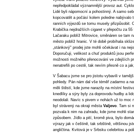
nepředpokládal významnější provoz aut. Cykl
Lidé byli nápomocní a pohostinný. A samo seb
kopcovatět a počásí kolem poledne nabývalo t
ranních výjezdů se tomu musely přizpůsobit. 
Krabička nejdražších cigaret v přepočtu za 55
Lačaraku poblíž Mitrovice, směnáren se tam n
město poblíž hranic. V té době probíhala skliz
„stánkový" prodej jste mohli očekávat i na nejo
Doporučuji, velikost a chuť produktů jsou perf
možnosti možného přenocování ve zdejších p
nenatrefili po cestě, tak nevím přesně co a jak
V Šabacu jsme se pro jistotu vybavili v tamějš
pohledy. Pán nám dal vše téměř zadarmo a na
měli štěstí, kde jsme narazily na místní festiv
knedlíky a sýry byly za doprovodu hudby a li
neodolali. Navíc s pivem v nohách už to moc n
byl strávený na okraji města
Valjevo
. Tam si 
pozvala k nim na zahradu, kde jsme mohli sta
způsobem. Jídlo a pití, kromě piva, bylo domá
výrazy jak v češtině, tak srbštině, většinou 
angličtina. Kvitová je v Srbsku celebritou a pol