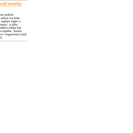
užít benefity
ostí změnit
 práce na kole,
vyplatí nejen z
inancí, a díky
fitům může být
i myslíte. Servis
í i regeneraci totiž
dů.