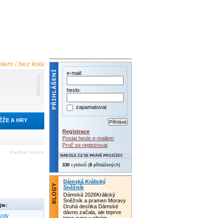
olem i bez kola
e-mail:
heslo:
zapamatovat
ĚŽE A HRY
Registrace
Poslat heslo e-mailem
Proč se registrovat
330
cyklistů (
8
přihlášených)
Dámská Králický
Sněžník
Dámská 2026Králický
Sněžník a pramen Moravy
te:
Druhá desítka Dámské
dávno začala, ale teprve
ezdy