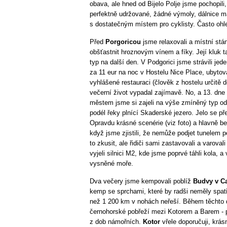
obava, ale hned od Bijelo Polje jsme pochopili,
perfektně udržované, žádné výmoly, dálnice 
s dostatečným místem pro cyklisty. Často ohled
Před
Porgoricou
jsme relaxovali a místní st
obšťastnit hroznovým vínem a fíky. Její kluk t
typ na další den. V Podgorici jsme strávili je
za 11 eur na noc v Hostelu Nice Place, ubytová
vyhlášené restauraci (člověk z hostelu určitě d
večerní život vypadal zajímavě. No, a 13. dne 
městem jsme si zajeli na výše zmíněný typ od
podél řeky plnící Skaderské jezero. Jelo se př
Opravdu krásné scenérie (viz foto) a hlavně be
když jsme zjistili, že nemůže podjet tunelem 
to zkusit, ale řidiči sami zastavovali a varova
vyjeli silnici M2, kde jsme poprvé táhli kola, 
vysněné moře.
Dva večery jsme kempovali poblíž
Budvy v C
kemp se sprchami, které by radši neměly spatři
než 1 200 km v nohách neřeší. Během těchto 
černohorské pobřeží mezi Kotorem a Barem - p
z dob námořních.
Kotor
vřele doporučuji, krás