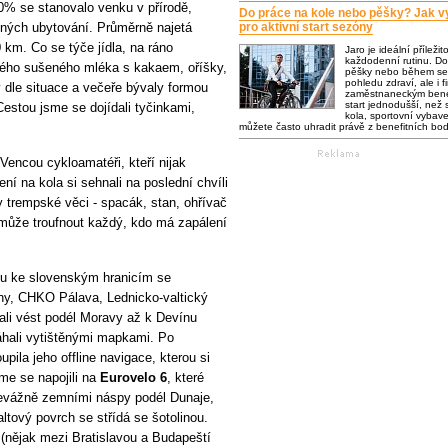
60% se stanovalo venku v přírodě,
Do práce na kole nebo pěšky? Jak vy
dných ubytování. Průměrně najetá
pro aktivní start sezóny
km. Co se týče jídla, na ráno
Jaro je ideální příležit
každodenní rutinu. Do
ého sušeného mléka s kakaem, oříšky,
pěšky nebo během se 
pohledu zdraví, ale i f
dle situace a večeře bývaly formou
zaměstnaneckým bene
start jednodušší, než s
estou jsme se dojídali tyčinkami,
kola, sportovní vybaven
můžete často uhradit právě z benefitních bo
encou cykloamatéři, kteří nijak
ení na kola si sehnali na poslední chvíli
ty trempské věci - spacák, stan, ohřívač
 může troufnout každý, kdo má zapálení
ou ke slovenským hranicím se
ýny, CHKO Pálava, Lednicko-valtický
ali vést podél Moravy až k Devínu
áhali vytištěnými mapkami. Po
ila jeho offline navigace, kterou si
sme se napojili na
Eurovelo 6
, které
řevážně zemními náspy podél Dunaje,
ltový povrch se střídá se šotolinou.
nějak mezi Bratislavou a Budapeští