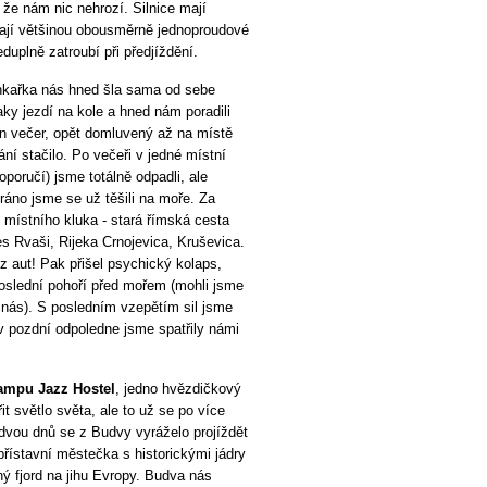
 že nám nic nehrozí. Silnice mají
mají většinou obousměrně jednoproudové
uplně zatroubí při předjíždění.
ánkařka nás hned šla sama od sebe
aky jezdí na kole a hned nám poradili
den večer, opět domluvený až na místě
ní stačilo. Po večeři v jedné místní
oporučí) jsme totálně odpadli, ale
ráno jsme se už těšili na moře. Za
 místního kluka - stará římská cesta
es Rvaši, Rijeka Crnojevica, Kruševica.
z aut! Pak přišel psychický kolaps,
poslední pohoří před mořem (mohli jsme
li nás). S posledním vzepětím sil jsme
a v pozdní odpoledne jsme spatřily námi
ampu Jazz Hostel
, jedno hvězdičkový
t světlo světa, ale to už se po více
dvou dnů se z Budvy vyráželo projíždět
řístavní městečka s historickými jádry
ný fjord na jihu Evropy. Budva nás