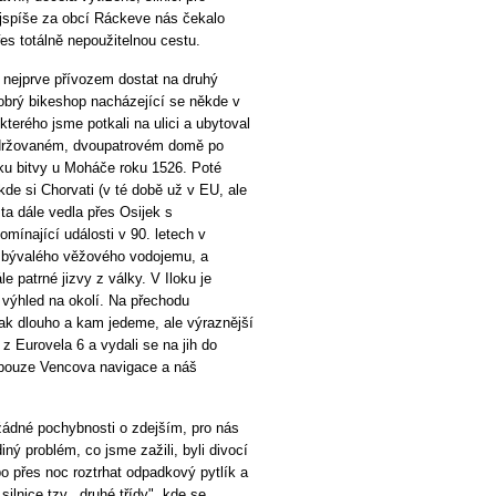
ejspíše za obcí Ráckeve nás čekalo
es totálně nepoužitelnou cestu.
 nejprve přívozem dostat na druhý
dobrý bikeshop nacházející se někde v
terého jsme potkali na ulici a ubytoval
 udržovaném, dvoupatrovém domě po
íku bitvy u Moháče roku 1526. Poté
kde si Chorvati (v té době už v EU, ale
a dále vedla přes Osijek s
ínající události v 90. letech v
bývalého věžového vodojemu, a
e patrné jizvy z války. V Iloku je
 výhled na okolí. Na přechodu
jak dlouho a kam jedeme, ale výraznější
z Eurovela 6 a vydali se na jih do
 pouze Vencova navigace a náš
žádné pochybnosti o zdejším, pro nás
ný problém, co jsme zažili, byli divocí
o přes noc roztrhat odpadkový pytlík a
ilnice tzv. „druhé třídy", kde se