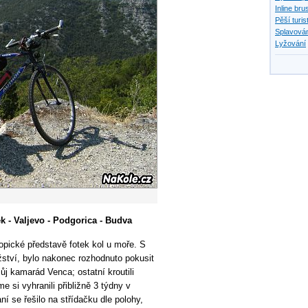
Inline bru
Pěší turis
Splavován
Lyžování
ek - Valjevo - Podgorica - Budva
topické představě fotek kol u moře. S
žství, bylo nakonec rozhodnuto pokusit
ůj kamarád Venca; ostatní kroutili
 si vyhranili přibližně 3 týdny v
í se řešilo na střídačku dle polohy,