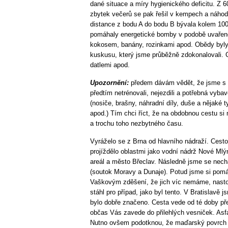
dané situace a míry hygienického deficitu. Z 
zbytek večerů se pak řešil v kempech a náho
distance z bodu A do bodu B bývala kolem 100 
pomáhaly energetické bomby v podobě uvařen
kokosem, banány, rozinkami apod. Obědy byly 
kuskusu, který jsme průběžně zdokonalovali. C
datlemi apod.
Upozornění:
předem dávám vědět, že jsme s V
předtím netrénovali, nejezdili a potřebná vybav
(nosiče, brašny, náhradní díly, duše a nějaké 
apod.) Tím chci říct, že na obdobnou cestu si
a trochu toho nezbytného času.
Vyráželo se z Brna od hlavního nádraží. Cest
projíždělo oblastmi jako vodní nádrž Nové Ml
areál a město Břeclav. Následně jsme se nech
(soutok Moravy a Dunaje). Potud jsme si pom
Vaškovým zděšení, že jich víc nemáme, nastoup
stáhl pro případ, jako byl tento. V Bratislavě j
bylo dobře značeno. Cesta vede od té doby p
občas Vás zavede do přilehlých vesniček. Asfa
Nutno ovšem podotknou, že maďarský povrch (