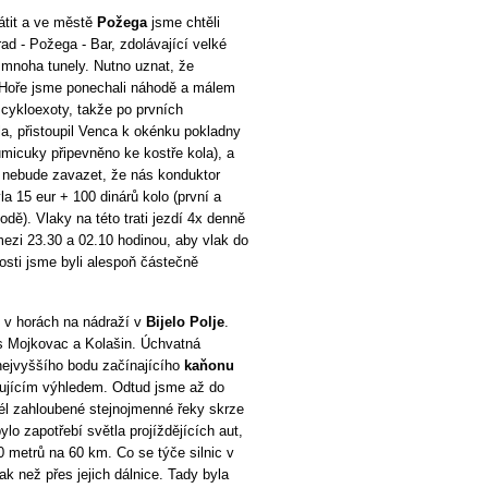
átit a ve městě
Požega
jsme chtěli
rad - Požega - Bar, zdolávající velké
 mnoha tunely. Nutno uznat, že
é Hoře jsme ponechali náhodě a málem
o cykloexoty, takže po prvních
, přistoupil Venca k okénku pokladny
micuky připevněno ke kostře kola), a
 nebude zavazet, že nás konduktor
a 15 eur + 100 dinárů kolo (první a
odě). Vlaky na této trati jezdí 4x denně
ezi 23.30 a 02.10 hodinou, aby vlak do
osti jsme byli alespoň částečně
 v horách na nádraží v
Bijelo Polje
.
s Mojkovac a Kolašin. Úchvatná
 nejvyššího bodu začínajícího
kaňonu
nujícím výhledem. Odtud jsme až do
odél zahloubené stejnojmenné řeky skrze
ylo zapotřebí světla projíždějících aut,
0 metrů na 60 km. Co se týče silnic v
ak než přes jejich dálnice. Tady byla