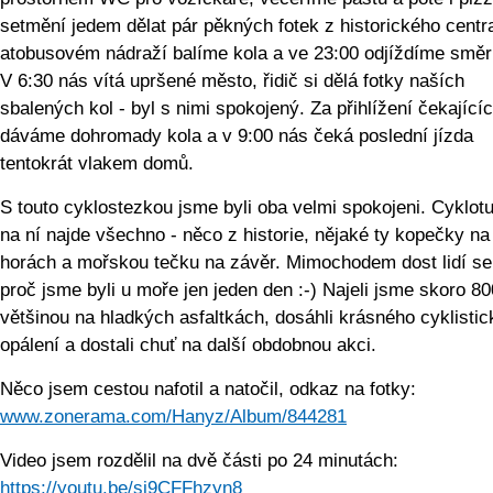
setmění jedem dělat pár pěkných fotek z historického centr
atobusovém nádraží balíme kola a ve 23:00 odjíždíme směr
V 6:30 nás vítá upršené město, řidič si dělá fotky naších
sbalených kol - byl s nimi spokojený. Za přihlížení čekající
dáváme dohromady kola a v 9:00 nás čeká poslední jízda
tentokrát vlakem domů.
S touto cyklostezkou jsme byli oba velmi spokojeni. Cyklotu
na ní najde všechno - něco z historie, nějaké ty kopečky na
horách a mořskou tečku na závěr. Mimochodem dost lidí se 
proč jsme byli u moře jen jeden den :-) Najeli jsme skoro 8
většinou na hladkých asfaltkách, dosáhli krásného cyklisti
opálení a dostali chuť na další obdobnou akci.
Něco jsem cestou nafotil a natočil, odkaz na fotky:
www.zonerama.com/Hanyz/Album/844281
Video jsem rozdělil na dvě části po 24 minutách:
https://youtu.be/si9CFFhzyn8