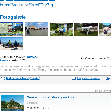
https://youtu.be/9xreFEqr7tg
Fotogalerie
17.02.2016 vložil/a:
Hanyz2
Líbil se vám článek?
karma
článku: 4.25
Texty uveřejněné v sekci Blogy obsahují osobní názory autorů a nevyjadřují stanov
redakce. Zveřejňování příspěvků v této sekci se řídí následujícími
pravidly
.
Diskutovat k blogu
(7 reakcí)
Přeposlat známému
Tip na letošn
Vinicemi podél Mosely na kole
Německo
11.08.2026 -
7 dní