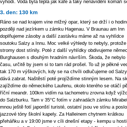
vyhodí. Voda byla teplá jak kafe a taky nenávidění komáři se 
3. den: 130 km
Ráno se nad krajem vine mlžný opar, který se drží i o hodin
později nad jezírkem u zámku Hagenau. V Braunau am Inn
doplňujeme zásoby a další zastávku máme až na vyhlídce
soutoku Salzy a Innu. Moc velké výhledy to nebyly, protože
stromy dost stínily. Poté z další vyhlídky obdivujeme něme
Burghausen s dlouhým hradním návrším. Škoda, že nebylo 
času, určitě by jsem si to tam rád prošel. To už je pěkné ve
tak 170 m výškových, kdy se na chvíli odlučujeme od Salz
dává zabrat. Naštěstí poté projíždíme stinným lesem. Na s
zajíždíme do německého Laufenu, okolo kterého se otáčí p
říční meandr. 100km vidím na tachometru zrovna když vjíž
do Salzburku. Tam v 35°C fotím v zahradách zámku Mirabel
mnou ještě fotí japonští turisté, ostatní jsou ve stínu a posl
jazzové tóny školní kapely. Za Halleinem chytnem krátkou
přeháňku a v 19:00 jsme v cíli dnešní etapy - kempu u host