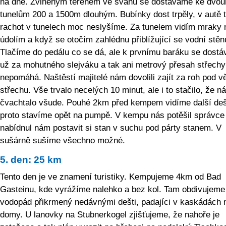
na dně. Zvlněným terénem ve svahu se dostáváme ke dvo
tunelům 200 a 1500m dlouhým. Bubínky dost trpěly, v autě 
rachot v tunelech moc neslyšíme. Za tunelem vidím mraky 
údolím a když se otočím zahlédnu přiblížující se vodní stěn
Tlačíme do pedálu co se dá, ale k prvnímu baráku se dost
už za mohutného slejváku a tak ani metrový přesah střech
nepomáhá. Naštěstí majitelé nám dovolili zajít za roh pod vě
střechu. Vše trvalo necelých 10 minut, ale i to stačilo, že n
čvachtalo všude. Pouhé 2km před kempem vidíme další deš
proto stavíme opět na pumpě. V kempu nás potěšil správce
nabídnul nám postavit si stan v suchu pod párty stanem. V
sušárně sušíme všechno možné.
5. den: 25 km
Tento den je ve znamení turistiky. Kempujeme 4km od Bad
Gasteinu, kde vyrážíme nalehko a bez kol. Tam obdivujeme
vodopád přikrmený nedávnými dešti, padajíci v kaskádách 
domy. U lanovky na Stubnerkogel zjišťujeme, že nahoře je