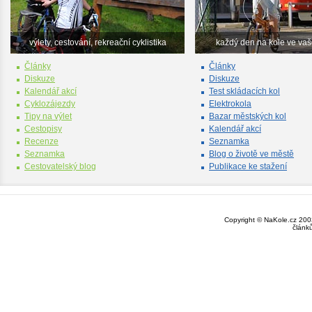
výlety, cestování, rekreační cyklistika
každý den na kole ve va
Články
Články
Diskuze
Diskuze
Kalendář akcí
Test skládacích kol
Cyklozájezdy
Elektrokola
Tipy na výlet
Bazar městských kol
Cestopisy
Kalendář akcí
Recenze
Seznamka
Seznamka
Blog o životě ve městě
Cestovatelský blog
Publikace ke stažení
Copyright © NaKole.cz 2003
článk