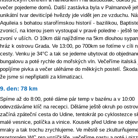
večer pojedeme domů. Další zastávka byla v Palmanově je
unikátní tvar deviticípé hvězdy jde vidět jen ze vzduchu. Ná
Aquileia s bohatou starořímskou historií - bazilikou, Baptist
zvonicí, na kterou jsem vystoupal v pravé poledne - ještě t
zvoní v uších. O 10km dál najíždíme na 5km dlouhou sypa
hráz k ostrovu Grada. Ve 13:00, po 700km se fotíme v cíli n
cesty. Venku je 34°C a tak se jedeme ubytovat do objednan
bungalovu a poté rychle do mořských vln. Večeříme italská j
popíjíme pivka a večer uléháme do měkkých postelí. Škoda 
že jsme si nepřiplatili za klimatizaci.
9. den: 78 km
Spíme až do 8:00, poté dáme pár temp v bazénu a v 10:00
odevzdáváme klíč na recepci. Děláme ještě okruh po ostro
začíná zpáteční cesta do Udine, tentokrát po cyklostezce s
malé vesnice, políčka a vinice. Kousek před Udine se objev
mraky a tak trochu zrychlujeme. Ve městě se zkulturňujem
prostorném WC pro vozíčkáře, večeříme pastu a poté i pizz