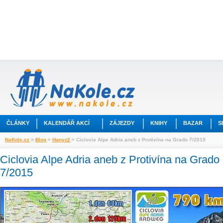
ČLÁNKY
KALENDÁŘ AKCÍ
ZÁJEZDY
KNIHY
BAZAR
S
NaKole.cz
>
Blog
>
Hanyz2
> Ciclovia Alpe Adria aneb z Protivína na Grado 7/2015
Ciclovia Alpe Adria aneb z Protivína na Grado
7/2015