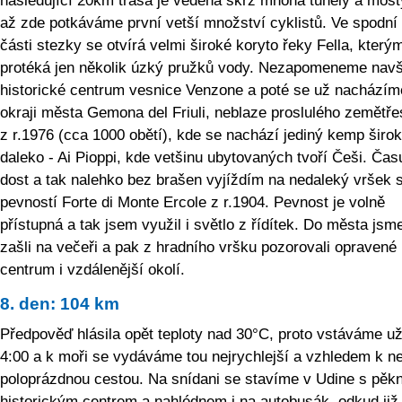
následující 20km trasa je vedena skrz mnoha tunely a most
až zde potkáváme první vetší množství cyklistů. Ve spodní
části stezky se otvírá velmi široké koryto řeky Fella, který
protéká jen několik úzký pružků vody. Nezapomeneme navšt
historické centrum vesnice Venzone a poté se už nacházím
okraji města Gemona del Friuli, neblaze proslulého zemětř
z r.1976 (cca 1000 obětí), kde se nachází jediný kemp širo
daleko - Ai Pioppi, kde vetšinu ubytovaných tvoří Češi. Čas
dost a tak nalehko bez brašen vyjíždím na nedaleký vršek 
pevností Forte di Monte Ercole z r.1904. Pevnost je volně
přístupná a tak jsem využil i světlo z řídítek. Do města jsme
zašli na večeři a pak z hradního vršku pozorovali opravené
centrum i vzdálenější okolí.
8. den: 104 km
Předpověď hlásila opět teploty nad 30°C, proto vstáváme u
4:00 a k moři se vydáváme tou nejrychlejší a vzhledem k ne
poloprázdnou cestou. Na snídani se stavíme v Udine s pě
historickým centrem a nahlédnem i na autobusák, odkud již 