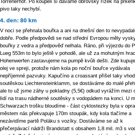
Torrenerhof. Po koupeli si dáváme obrovský řízek na prkén
pivo taky nechybí.
4. den: 80 km
V noci se přehnala bouřka a ani na dnešní den to nevypada
dobře. Podle předpovědi se nad střední Evropou měly vysk
bouřky z vedra a předpověď nelhala. Ráno, při výjezdu do 
Lueg 553m to bylo ještě v pohodě, ale už za mohutným hr
Hohenwerfen zastavujeme na pumpě kvůli dešti. Zde kupuj
olej ve spreji, protože nám kola po noční bouřce vydávala
nepříjemné pazvuky. Kapučíno a croassant přišel taky vhod
soutěskou Liechtensteinklamm, se dostáváme do malé přeh
ale to už jsme záhy u pokladny (5,5€) odkud vyrážím mezi 
lidí na trasu nádherné soutěsky s vodopádem na konci. U 
Schwarzach trošku bloudíme - část cyklostezky byla v opra
městem nás překvapuje 170m stoupák, kdy kola tlačíme a
nezávidíme partě Poláku s vozíky. Dostáváme se až k
přečerpávací nádrži Brandstatt s obsahem 1,8 mil. m3 s vo