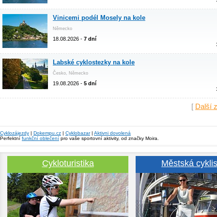
Vinicemi podél Mosely na kole
Německo
18.08.2026 -
7 dní
Labské cyklostezky na kole
Česko, Německo
19.08.2026 -
5 dní
[
Další 
Cyklozájezdy
|
Dokempu.cz
|
Cyklobazar
|
Aktivni dovolená
Perfektní
funkční oblečení
pro vaše sportovní aktivity, od značky Moira.
Cykloturistika
Městská cyklis