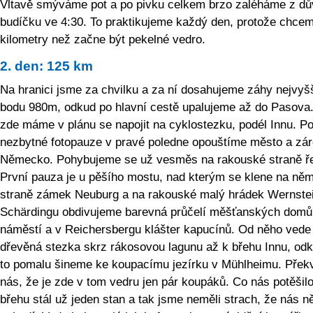
Vltavě smýváme pot a po pivku celkem brzo zaléháme z d
budíčku ve 4:30. To praktikujeme každý den, protože chcem
kilometry než začne být pekelné vedro.
2. den: 125 km
Na hranici jsme za chvilku a za ní dosahujeme záhy nejvyš
bodu 980m, odkud po hlavní cestě upalujeme až do Pasova
zde máme v plánu se napojit na cyklostezku, podél Innu. P
nezbytné fotopauze v pravé poledne opouštíme město a zár
Německo. Pohybujeme se už vesměs na rakouské straně ř
První pauza je u pěšího mostu, nad kterým se klene na ně
straně zámek Neuburg a na rakouské malý hrádek Wernstei
Schärdingu obdivujeme barevná průčelí měšťanských domů
náměstí a v Reichersbergu klášter kapucínů. Od něho vede
dřevěná stezka skrz rákosovou lagunu až k břehu Innu, odk
to pomalu šineme ke koupacímu jezírku v Mühlheimu. Přek
nás, že je zde v tom vedru jen pár koupáků. Co nás potěšilo
břehu stál už jeden stan a tak jsme neměli strach, že nás n