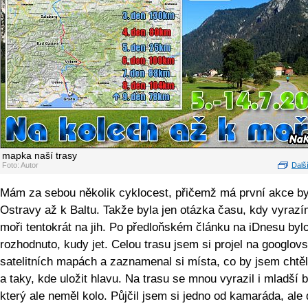
mapka naší trasy
Foto: Autor
Další
Mám za sebou několik cyklocest, přičemž má první akce by
Ostravy až k Baltu. Takže byla jen otázka času, kdy vyrazí
moři tentokrát na jih. Po předloňském článku na iDnesu byl
rozhodnuto, kudy jet. Celou trasu jsem si projel na googlov
satelitních mapách a zaznamenal si místa, co by jsem chtěl
a taky, kde uložit hlavu. Na trasu se mnou vyrazil i mladší 
který ale neměl kolo. Půjčil jsem si jedno od kamaráda, ale