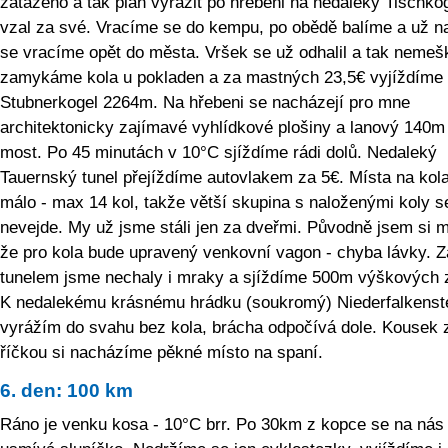
zataženo a tak plán vyrazit po hřebeni na nedaleký Tischko
vzal za své. Vracíme se do kempu, po obědě balíme a už n
se vracíme opět do města. Vršek se už odhalil a tak neme
zamykáme kola u pokladen a za mastných 23,5€ vyjíždíme
Stubnerkogel 2264m. Na hřebeni se nacházejí pro mne
architektonicky zajímavé vyhlídkové plošiny a lanový 140m
most. Po 45 minutách v 10°C sjíždíme rádi dolů. Nedaleký
Tauernský tunel přejíždíme autovlakem za 5€. Místa na kola
málo - max 14 kol, takže větší skupina s naloženými koly s
nevejde. My už jsme stáli jen za dveřmi. Původně jsem si m
že pro kola bude upravený venkovní vagon - chyba lávky. Z
tunelem jsme nechaly i mraky a sjíždíme 500m výškových 
K nedalekému krásnému hrádku (soukromý) Niederfalkenst
vyrážím do svahu bez kola, brácha odpočívá dole. Kousek 
říčkou si nacházíme pěkné místo na spaní.
6. den: 100 km
Ráno je venku kosa - 10°C brr. Po 30km z kopce se na nás