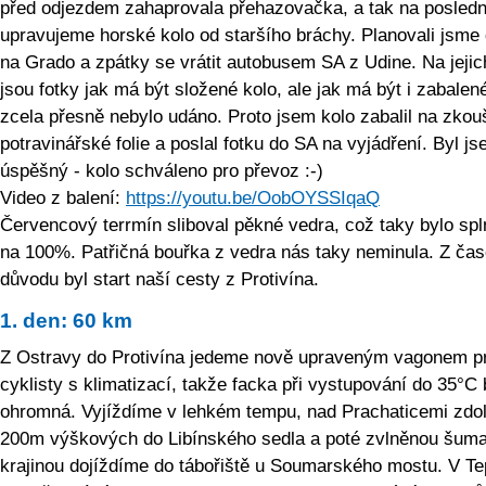
před odjezdem zahaprovala přehazovačka, a tak na poslední
upravujeme horské kolo od staršího bráchy. Planovali jsme 
na Grado a zpátky se vrátit autobusem SA z Udine. Na jeji
jsou fotky jak má být složené kolo, ale jak má být i zabalen
zcela přesně nebylo udáno. Proto jsem kolo zabalil na zkou
potravinářské folie a poslal fotku do SA na vyjádření. Byl j
úspěšný - kolo schváleno pro převoz :-)
Video z balení:
https://youtu.be/OobOYSSIqaQ
Červencový terrmín sliboval pěkné vedra, což taky bylo sp
na 100%. Patřičná bouřka z vedra nás taky neminula. Z ča
důvodu byl start naší cesty z Protivína.
1. den: 60 km
Z Ostravy do Protivína jedeme nově upraveným vagonem p
cyklisty s klimatizací, takže facka při vystupování do 35°C 
ohromná. Vyjíždíme v lehkém tempu, nad Prachaticemi zd
200m výškových do Libínského sedla a poté zvlněnou šum
krajinou dojíždíme do tábořiště u Soumarského mostu. V Te