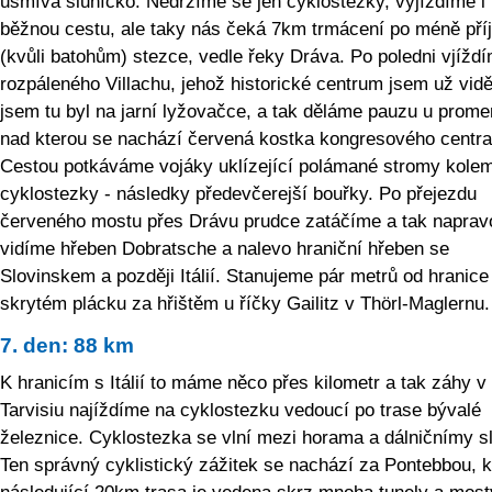
usmívá sluníčko. Nedržíme se jen cyklostezky, vyjíždíme i
běžnou cestu, ale taky nás čeká 7km trmácení po méně př
(kvůli batohům) stezce, vedle řeky Dráva. Po poledni vjížd
rozpáleného Villachu, jehož historické centrum jsem už vidě
jsem tu byl na jarní lyžovačce, a tak děláme pauzu u prome
nad kterou se nachází červená kostka kongresového centra
Cestou potkáváme vojáky uklízející polámané stromy kole
cyklostezky - následky předevčerejší bouřky. Po přejezdu
červeného mostu přes Drávu prudce zatáčíme a tak naprav
vidíme hřeben Dobratsche a nalevo hraniční hřeben se
Slovinskem a později Itálií. Stanujeme pár metrů od hranice
skrytém plácku za hřištěm u říčky Gailitz v Thörl-Maglernu.
7. den: 88 km
K hranicím s Itálií to máme něco přes kilometr a tak záhy v
Tarvisiu najíždíme na cyklostezku vedoucí po trase bývalé
železnice. Cyklostezka se vlní mezi horama a dálničnímy s
Ten správný cyklistický zážitek se nachází za Pontebbou, 