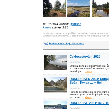
06.10.2014 vložil/a:
Quatsch
karma
článku: 3.95
Texty uveřejněné v sekci Blogy obsahují osobní názory aut
Zveřejňování příspěvků v této sekci se řídí následujícími
pr
Diskutovat k blogu
(44 reakcí)
Cyklocestování 2025
Cestování
Myslela jsem, že s blogy končím. 
a na nakole je velká konkurence, s
pentalogie,…
více »
RUNDREISEN 2024: Dunajec
Soča - Kwisa ... + Hel
Cestování
Protože se přece jen trochu cítím 
rozhodla jsem se opět přispět, i kd
poznámku,…
více »
RUNDREISE 2023: De - Be
Cestování