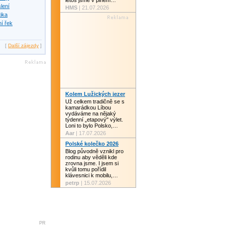
letos jsme v plném…
slení
HMS
| 21.07.2026
tika
í řek
[
Další zájezdy
]
Kolem Lužických jezer
Už celkem tradičně se s
kamarádkou Líbou
vydáváme na nějaký
týdenní „etapový" výlet.
Loni to bylo Polsko,…
Aar
| 17.07.2026
Polské kolečko 2026
Blog původně vznikl pro
rodinu aby věděli kde
zrovna jsme. I jsem si
kvůli tomu pořídil
klávesnici k mobilu,…
petrp
| 15.07.2026
PR