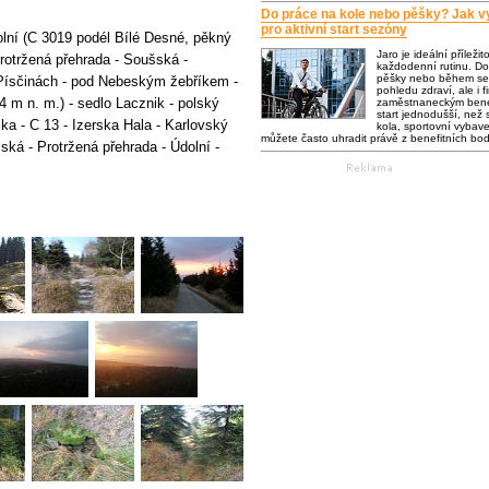
Do práce na kole nebo pěšky? Jak vy
pro aktivní start sezóny
lní (C 3019 podél Bílé Desné, pěkný
Jaro je ideální příležit
rotržená přehrada - Soušská -
každodenní rutinu. Do
pěšky nebo během se 
 Písčinách - pod Nebeským žebříkem -
pohledu zdraví, ale i f
m n. m.) - sedlo Lacznik - polský
zaměstnaneckým bene
start jednodušší, než s
a - C 13 - Izerska Hala - Karlovský
kola, sportovní vybaven
můžete často uhradit právě z benefitních bo
ská - Protržená přehrada - Údolní -