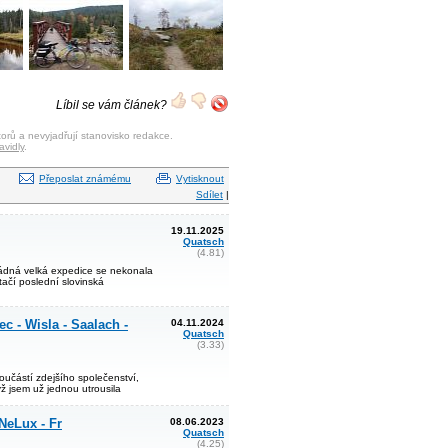
Líbil se vám článek?
orů a nevyjadřují stanovisko redakce.
avidly
.
Přeposlat známému
Vytisknout
Sdílet
|
19.11.2025
Quatsch
(4.81)
Žádná velká expedice se nekonala
tačí poslední slovinská
 - Wisla - Saalach -
04.11.2024
Quatsch
(3.33)
součástí zdejšího společenství,
yž jsem už jednou utrousila
NeLux - Fr
08.06.2023
Quatsch
(4.25)