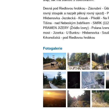
Desná pod Riedlovou hrobkou - Zásnubní - Údo
rovný stoupák a nazpět pěkný rovný sjezd) - P
Hřebenovka -Jezdecká - Kiosek - Předěl - Na
Tišina - nad Nebeským žebříkem - SMRK (1124 
PRAMEN JIZERY (Źródlo Izery) - Polana Izersk
most - Jizerka - U Bunkru - Hřebenovka - Souš
Krkonošská - pod Riedlovou hrobkou
Fotogalerie