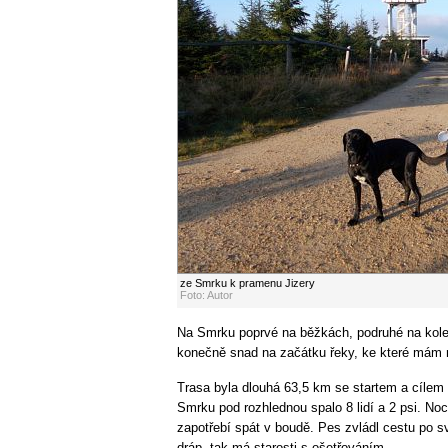
ze Smrku k pramenu Jizery
Foto: Autor
Na Smrku poprvé na běžkách, podruhé na kole 
konečně snad na začátku řeky, ke které mám n
Trasa byla dlouhá 63,5 km se startem a cílem
Smrku pod rozhlednou spalo 8 lidí a 2 psi. Noc
zapotřebí spát v boudě. Pes zvládl cestu po sv
dráp, tak má starosti s ošetřováním.