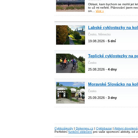
Oblast, kam bychom se mohli jet le
to už mi neřekl. Plánování jsem ne
on…
více »
Labské cyklostezky na ko
Česko, Německo
19.08.2026 -
5 dní
Teplické cyklostezky na 
Česko
25.08.2026 -
4 dny
Moravské Slovácko na ko
Česko
25.09.2026 -
3 dny
Cyklozájezdy
|
Dokempu.cz
|
Cyklobazar
|
Aktivni dovolená
Perfektní
funkční oblečení
pro vaše sportovní aktivity, od 