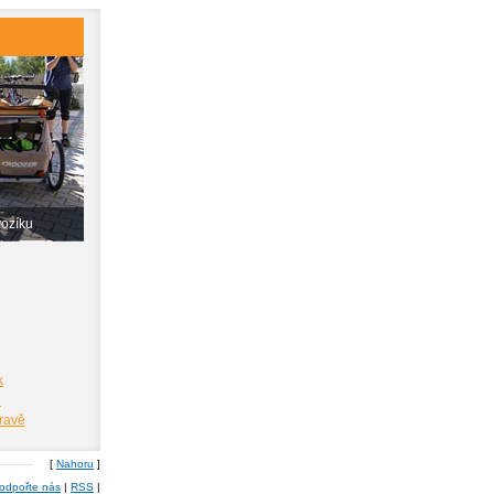
vozíku
k
i
pravě
[
Nahoru
]
odpořte nás
|
RSS
|