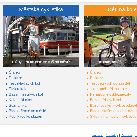
Městská cyklistika
Děti na kole
každý den na kole ve vašem městě
na kole, odrážedle, ve 
Články
Články
Diskuze
Diskuze
Test skládacích kol
Test dětských odrážedel
Elektrokola
Jak naučit děti na kole
Bazar městských kol
Nenáročné cyklozájezdy
Kalendář akcí
Bazar dětských kol
Seznamka
Bazar vozíků a cyklosedače
Blog o životě ve městě
Blog o zkušenostech s dětm
Publikace ke stažení
S dětmi na měsíční cyklový
|
Inzerce
|
Kontakty
|
Partneři
|
P