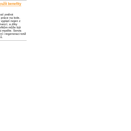
užít benefity
ostí změnit
 práce na kole,
vyplatí nejen z
inancí, a díky
fitům může být
i myslíte. Servis
í i regeneraci totiž
dů.