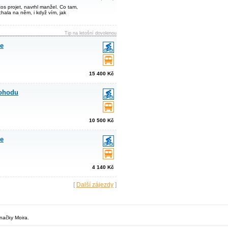
tos projet, navrhl manžel. Co tam,
chala na něm, i když vím, jak
Tip na letošní dovolenou
le
15 400 Kč
pohodu
10 500 Kč
le
4 140 Kč
[
Další zájezdy
]
značky Moira.