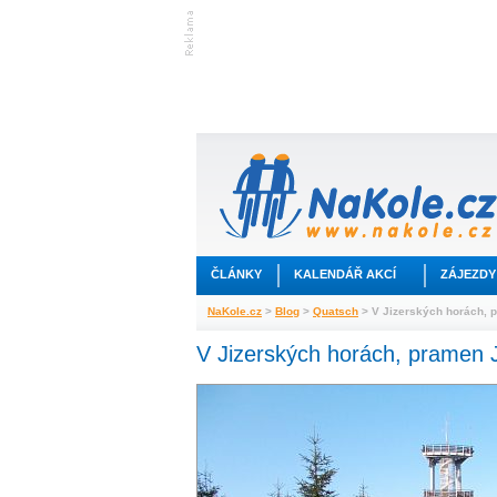
ČLÁNKY
KALENDÁŘ AKCÍ
ZÁJEZDY
NaKole.cz
>
Blog
>
Quatsch
> V Jizerských horách, 
V Jizerských horách, pramen J