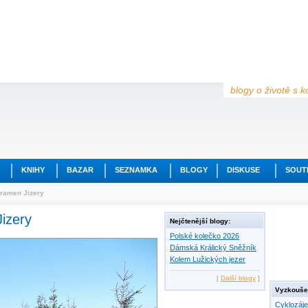
blogy o životě s k
KNIHY
BAZAR
SEZNAMKA
BLOGY
DISKUSE
SOUT
pramen Jizery
izery
Nejčtenější blogy:
Polské kolečko 2026
Dámská Králický Sněžník
Kolem Lužických jezer
[
Další blogy
]
Vyzkoušej
Cyklozáj