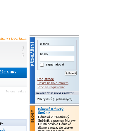
olem i bez kola
e-mail:
heslo:
zapamatovat
ĚŽE A HRY
Registrace
Poslat heslo e-mailem
Proč se registrovat
205
cyklistů (
0
přihlášených)
Dámská Králický
Sněžník
Dámská 2026Králický
Sněžník a pramen Moravy
te:
Druhá desítka Dámské
dávno začala, ale teprve
ezdy