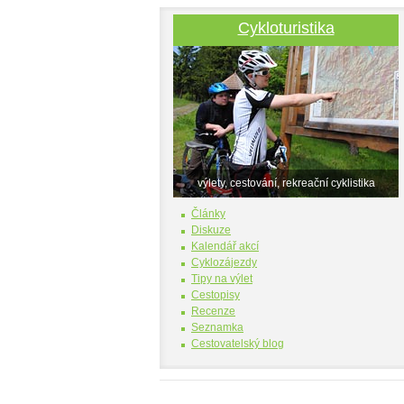
Cykloturistika
výlety, cestování, rekreační cyklistika
Články
Diskuze
Kalendář akcí
Cyklozájezdy
Tipy na výlet
Cestopisy
Recenze
Seznamka
Cestovatelský blog