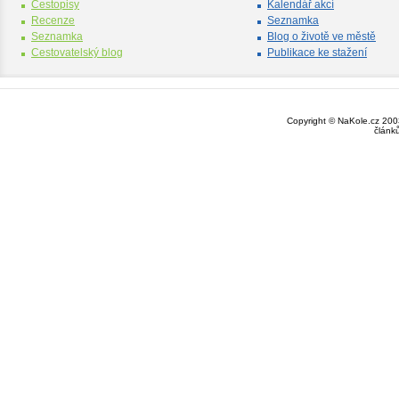
Cestopisy
Kalendář akcí
Recenze
Seznamka
Seznamka
Blog o životě ve městě
Cestovatelský blog
Publikace ke stažení
Copyright © NaKole.cz 2003
článk