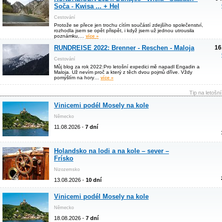
Soča - Kwisa ... + Hel
Cestování
Protože se přece jen trochu cítím součástí zdejšího společenství,
rozhodla jsem se opět přispět, i když jsem už jednou utrousila
poznámku,…
více »
RUNDREISE 2022: Brenner - Reschen - Maloja
16
Cestování
Můj blog za rok 2022:Pro letošní expedici mě napadl Engadin a
Maloja. Už nevím proč a který z těch dvou pojmů dříve. Vždy
pomýšlím na hory…
více »
Tip na letošn
Vinicemi podél Mosely na kole
Německo
11.08.2026 -
7 dní
Holandsko na lodi a na kole – sever –
Frísko
Nizozemsko
13.08.2026 -
10 dní
Vinicemi podél Mosely na kole
Německo
18.08.2026 -
7 dní