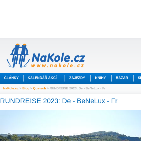
ČLÁNKY
KALENDÁŘ AKCÍ
ZÁJEZDY
KNIHY
BAZAR
S
NaKole.cz
>
Blog
>
Quatsch
> RUNDREISE 2023: De - BeNeLux - Fr
RUNDREISE 2023: De - BeNeLux - Fr