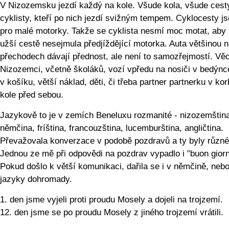
V Nizozemsku jezdí každý na kole. Všude kola, všude cest
cyklisty, kteří po nich jezdí svižným tempem. Cyklocesty js
pro malé motorky. Takže se cyklista nesmí moc motat, aby
užší cestě nesejmula předjíždějící motorka. Auta většinou 
přechodech dávají přednost, ale není to samozřejmostí. Věc
Nizozemci, včetně školáků, vozí vpředu na nosiči v bedýnc
v košíku, větší náklad, děti, či třeba partner partnerku v ko
kole před sebou.
Jazykově to je v zemích Beneluxu rozmanité - nizozemštin
němčina, fríština, francouzština, lucemburština, angličtina.
Převažovala konverzace v podobě pozdravů a ty byly různé
Jednou ze mě při odpovědi na pozdrav vypadlo i "buon giorn
Pokud došlo k větší komunikaci, dařila se i v němčině, neb
jazyky dohromady.
1. den jsme vyjeli proti proudu Mosely a dojeli na trojzemí.
12. den jsme se po proudu Mosely z jiného trojzemí vrátili.