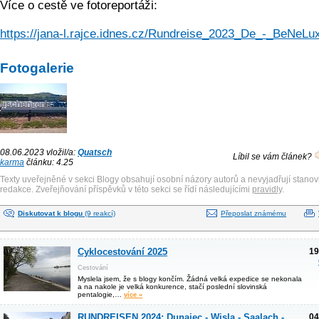
Více o cestě ve fotoreportáži:
https://jana-l.rajce.idnes.cz/Rundreise_2023_De_-_BeNeLu
Fotogalerie
08.06.2023 vložil/a:
Quatsch
Líbil se vám článek?
karma
článku: 4.25
Texty uveřejněné v sekci Blogy obsahují osobní názory autorů a nevyjadřují stanov
redakce. Zveřejňování příspěvků v této sekci se řídí následujícími
pravidly
.
Diskutovat k blogu
(9 reakcí)
Přeposlat známému
Cyklocestování 2025
19
Cestování
Myslela jsem, že s blogy končím. Žádná velká expedice se nekonala
a na nakole je velká konkurence, stačí poslední slovinská
pentalogie,…
více »
RUNDREISEN 2024: Dunajec - Wisla - Saalach -
04