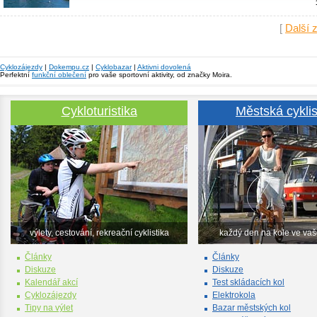
[
Další 
Cyklozájezdy
|
Dokempu.cz
|
Cyklobazar
|
Aktivni dovolená
Perfektní
funkční oblečení
pro vaše sportovní aktivity, od značky Moira.
Cykloturistika
Městská cyklis
výlety, cestování, rekreační cyklistika
každý den na kole ve va
Články
Články
Diskuze
Diskuze
Kalendář akcí
Test skládacích kol
Cyklozájezdy
Elektrokola
Tipy na výlet
Bazar městských kol