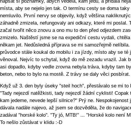
napsat si poznámky, abych věděla, kam jedu, a přidala něj
místa, aby se nejelo jen tak. O termínu cesty se doma tak
nemluvilo. První nervy se objevily, když většina nakliknutýc
záhadně zmizela, nefungovaly ani odkazy, které mi poslal. 
začal tvořit něco znovu a ono mu to den před odjezdem zas
zmizelo. Naštěstí jsme se na expediční cestu vydali, chtěl
někam jet. Nedůsledná příprava se mi samozřejmě nelíbila.
průvodce stále koukal do mobilu i za jízdy, místo aby se té 
věnoval. Nejvíc to schytal, když do mě zezadu vrazil. Jak b
asi dopadlo, kdyby vedle zrovna nebyla tráva, kdyby tam by
beton, nebo to bylo na mostě. Z trávy se daly věci posbírat.
Když už 3. den byly úseky "steil hoch", přestávalo se mi to l
"Tady nejezdí natěžkisti, tady nejezdí žádní cyklisti! Copak
kam jedeme, nevede lepší silnice?" Prý ne. Nespokojenost
dávala nadále najevo, až jsem se dozvěděla, že do navigac
zadával "horské kolo". "Ty jó, MTB!" ... "Horské kolo není 
To nešlo zůstávat v klidu :-D