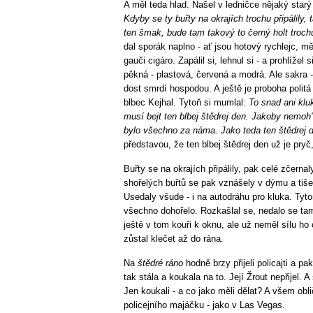
A měl teda hlad. Našel v ledničce nějaký starý 
Kdyby se ty buřty na okrajích trochu připálily,
ten šmak, bude tam takový to černý holt troc
dal sporák naplno - ať jsou hotový rychlejc, mě
gauči cigáro. Zapálil si, lehnul si - a prohlížel
pěkná - plastová, červená a modrá. Ale sakra -
dost smrdí hospodou. A ještě je proboha politá
blbec Kejhal. Tytoň si mumlal:
To snad ani klu
musí bejt ten blbej štědrej den. Jakoby nemoh'
bylo všechno za náma. Jako teda ten štědrej d
představou, že ten blbej štědrej den už je pryč
Buřty se na okrajích připálily, pak celé zčerna
shořelých buřtů se pak vznášely v dýmu a tiše
Usedaly všude - i na autodráhu pro kluka. Tyto
všechno dohořelo. Rozkašlal se, nedalo se ta
ještě v tom kouři k oknu, ale už neměl sílu ho 
zůstal klečet až do rána.
Na
štědré ráno
hodně brzy přijeli policajti a 
tak stála a koukala na to. Její Žrout nepřijel. 
Jen koukali - a co jako měli dělat? A všem obl
policejního majáčku - jako v Las Vegas.