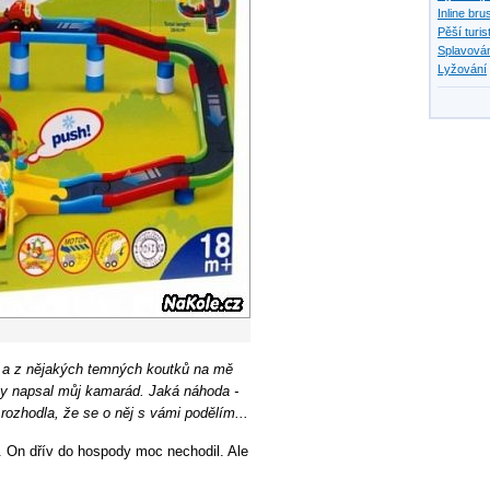
Inline bru
Pěší turis
Splavován
Lyžování
s a z nějakých temných koutků na mě
ety napsal můj kamarád. Jaká náhoda -
rozhodla, že se o něj s vámi podělím...
. On dřív do hospody moc nechodil. Ale