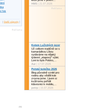
letos jsme v plném…
slení
HMS
| 21.07.2026
tika
í řek
[
Další zájezdy
]
Kolem Lužických jezer
Už celkem tradičně se s
kamarádkou Líbou
vydáváme na nějaký
týdenní „etapový" výlet.
Loni to bylo Polsko,…
Aar
| 17.07.2026
Polské kolečko 2026
Blog původně vznikl pro
rodinu aby věděli kde
zrovna jsme. I jsem si
kvůli tomu pořídil
klávesnici k mobilu,…
petrp
| 15.07.2026
PR