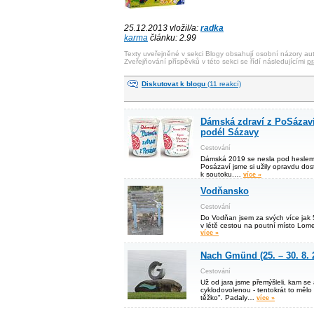
25.12.2013 vložil/a:
radka
karma
článku: 2.99
Texty uveřejněné v sekci Blogy obsahují osobní názory aut
Zveřejňování příspěvků v této sekci se řídí následujícími
pr
Diskutovat k blogu
(11 reakcí)
Dámská zdraví z PoSázaví
podél Sázavy
Cestování
Dámská 2019 se nesla pod heslem
Posázaví jsme si užily opravdu do
k soutoku.…
více »
Vodňansko
Cestování
Do Vodňan jsem za svých více jak 50
v létě cestou na poutní místo Lomec
více »
Nach Gmünd (25. – 30. 8. 
Cestování
Už od jara jsme přemýšleli, kam se 
cyklodovolenou - tentokrát to mělo
těžko". Padaly…
více »