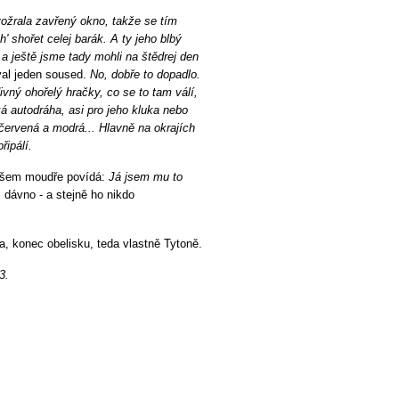
vožrala zavřený okno, takže se tím
h' shořet celej barák. A ty jeho blbý
 ještě jsme tady mohli na štědrej den
al jeden soused.
No, dobře to dopadlo.
vný ohořelý hračky, co se to tam válí,
á autodráha, asi pro jeho kluka nebo
 červená a modrá... Hlavně na okrajích
řipálí.
 všem moudře povídá:
Já jsem mu to
 dávno - a stejně ho nikdo
a, konec obelisku, teda vlastně Tytoně.
3.