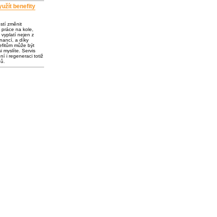
užít benefity
ostí změnit
 práce na kole,
vyplatí nejen z
inancí, a díky
fitům může být
i myslíte. Servis
í i regeneraci totiž
dů.