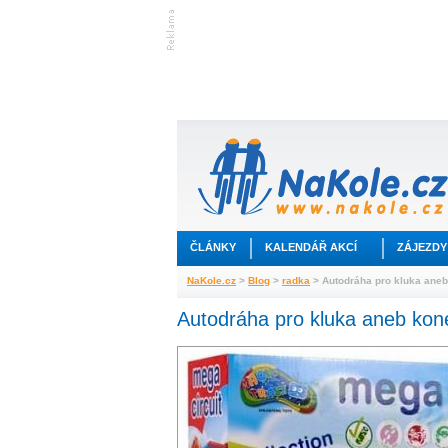
ČLÁNKY
KALENDÁŘ AKCÍ
ZÁJEZDY
NaKole.cz
>
Blog
>
radka
> Autodráha pro kluka aneb
Autodráha pro kluka aneb kon