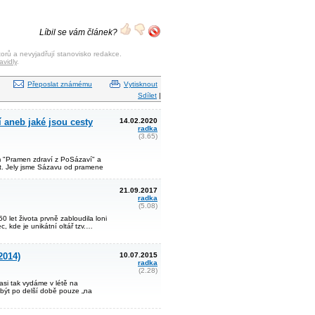
Líbil se vám článek?
orů a nevyjadřují stanovisko redakce.
avidly
.
Přeposlat známému
Vytisknout
Sdílet
|
 aneb jaké jsou cesty
14.02.2020
radka
(3.65)
 "Pramen zdraví z PoSázaví" a
st. Jely jsme Sázavu od pramene
21.09.2017
radka
(5.08)
 let života prvně zabloudila loni
, kde je unikátní oltář tzv.…
2014)
10.07.2015
radka
(2.28)
asi tak vydáme v létě na
 být po delší době pouze „na