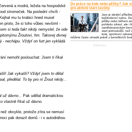
Do práce na kole nebo pěšky? Jak vy
 červená a modrá, ležela na hospodské
pro aktivní start sezóny
 pod stromeček. Na poslední chvíli -
Jaro je ideální příležit
 Kejhal mu tu krabici hned musel
každodenní rutinu. Do
pěšky nebo během se 
en proto, že si toho vůbec nevšiml -
pohledu zdraví, ale i f
zaměstnaneckým bene
sem si teda fakt nikdy nemyslel, že ode
start jednodušší, než s
kola, sportovní vybaven
pitomýmu Žroutovi, hm. Takovej divnej
můžete často uhradit právě z benefitních bo
i - nechápu. Vždyť on furt jen vykládá
rání nemohl poslouchat:
Jsem ti říkal
ašli! Jak vykašli? Vždyť jsem to dělal
al, předělal. To by pro ní Žrout nikdy...
al už dávno...
Pak udělal dramatickou
o vlastně říkal už dávno.
v než obvykle, protože zítra se nemusí
noci pak dorazil domů - i s autodráhou