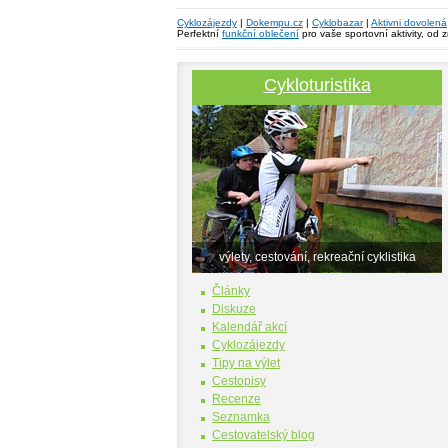
Cyklozájezdy
|
Dokempu.cz
|
Cyklobazar
|
Aktivni dovolená
Perfektní
funkční oblečení
pro vaše sportovní aktivity, od 
Cykloturistika
výlety, cestování, rekreační cyklistika
Články
Diskuze
Kalendář akcí
Cyklozájezdy
Tipy na výlet
Cestopisy
Recenze
Seznamka
Cestovatelský blog