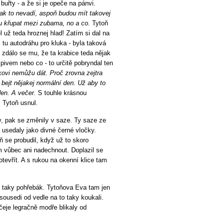
buřty - a že si je opeče na pánvi.
 tak to nevadí, aspoň budou mít takovej
hu křupat mezi zubama, no a co.
Tytoň
l už teda hroznej hlad! Zatím si dal na
 si tu autodráhu pro kluka - byla taková
 zdálo se mu, že ta krabice teda nějak
 pivem nebo co - to určitě pobryndal ten
kovi nemůžu dát. Proč zrovna zejtra
 bejt nějakej normální den. Už aby to
en. A večer.
S touhle krásnou
, Tytoň usnul.
ly, pak se změnily v saze. Ty saze ze
 usedaly jako divné černé vločky.
ň se probudil, když už to skoro
m vůbec ani nadechnout. Doplazil se
otevřít. A s rukou na okenní klice tam
pak taky pohřebák. Tytoňova Eva tam jen
A sousedi od vedle na to taky koukali.
ičeje legračně modře blikaly od