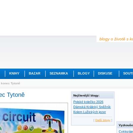
blogy o životě s k
KNIHY
BAZAR
SEZNAMKA
BLOGY
DISKUSE
SOUT
 konec Tytoně
ec Tytoně
Nejčtenější blogy:
Polské kolečko 2026
Dámská Králický Sněžník
Kolem Lužických jezer
[
Další blogy
]
Vyzkoušej
Cyklozáj