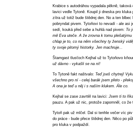
Krabice s autodráhou vypadala pěkně, taková
lavici vedle Tytoně. Koupil ji dneska pro kluka
zítra už totiž bude štědrej den. No a ten blbec
pobryndat pivem. Tytoňovi to nevadí - ale asi j
sedí, kouká před sebe a huhlá nad pivem:
To j
mě Eva uteče. A že zrovna k tomu plešatýmu 
chlap je to, co na něm všechny ty ženský viděj
ty svoje pitomý historky. Jen machruje...
Štamgast tlusťoch Kejhal už to Tytoňovo kňou
už dávno - vykašli se na ní!
To Tytoně fakt naštvalo:
Teď jseš chytrej! Vyk
všechno pro ní - celej barák jsem přeto - překop
A ona je teď u něj i s naším klukem. Ále co.
Kejhal se zase zavrtěl na lavici:
Jsem ti to řík
pauzu. A pak už nic, protože zapomněl, co že t
Tytoň pak už mlčel. Dal si tenhle večer víc pi
do práce - bude přece štědrej den. Něco po půl
pro kluka v podpaždí.