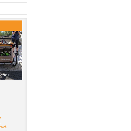
vozíku
k
i
pravě