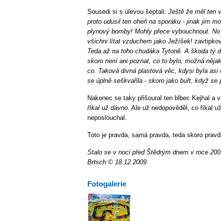
Sousedi si s úlevou šeptali:
Ještě že měl ten 
proto udusil ten oheň na sporáku - jinak jim mo
plynový bomby! Mohly přece vybouchnout. No a
všichni lítat vzduchem jako Ježíšek!
zavtipkov
Teda až na toho chudáka Tytoně. A škoda tý di
skoro není ani poznat, co to bylo, možná nějak
co. Taková divná plastová věc, kdysi byla asi
se úplně seškvařila - skoro jako buřt, když se p
Nakonec se taky přišoural ten blbec Kejhal a
říkal už dávno.
Ale už nedopověděl, co říkal už
neposlouchal.
Toto je pravda, samá pravda, teda skoro pravd
Stalo se v noci před Štědrým dnem v roce 200
Brtsch © 18.12.2009
Fotogalerie