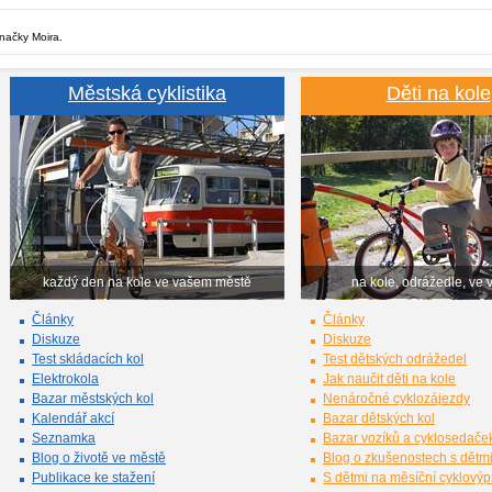
značky Moira.
Městská cyklistika
Děti na kole
každý den na kole ve vašem městě
na kole, odrážedle, ve 
Články
Články
Diskuze
Diskuze
Test skládacích kol
Test dětských odrážedel
Elektrokola
Jak naučit děti na kole
Bazar městských kol
Nenáročné cyklozájezdy
Kalendář akcí
Bazar dětských kol
Seznamka
Bazar vozíků a cyklosedače
Blog o životě ve městě
Blog o zkušenostech s dětm
Publikace ke stažení
S dětmi na měsíční cyklový