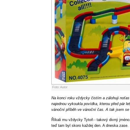
Foto: Autor
Na konci roku vždycky čistím a zálohuji noťa
najednou vykoukla povídka, kterou před pár l
vánoční příběh ve vánoční čas. A tak jsem se 
Říkali mu vždycky Tytoň - takový divný jméno
teď tam byl skoro každej den. A dneska zase.