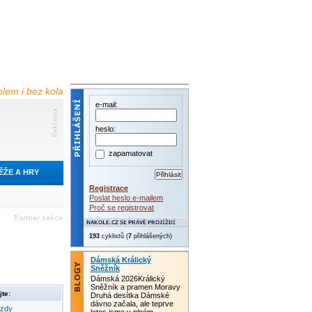
olem i bez kola
e-mail:
heslo:
zapamatovat
ĚŽE A HRY
Registrace
Poslat heslo e-mailem
Proč se registrovat
193
cyklistů (
7
přihlášených)
Dámská Králický
Sněžník
Dámská 2026Králický
Sněžník a pramen Moravy
te:
Druhá desítka Dámské
dávno začala, ale teprve
ezdy