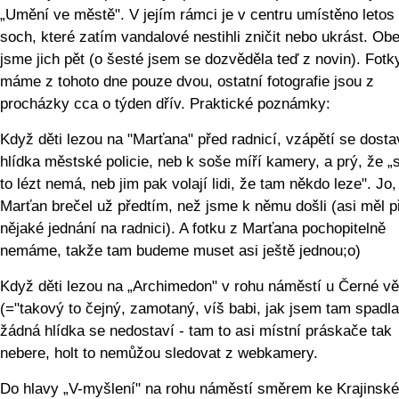
„Umění ve městě". V jejím rámci je v centru umístěno letos
soch, které zatím vandalové nestihli zničit nebo ukrást. Obe
jsme jich pět (o šesté jsem se dozvěděla teď z novin). Fotk
máme z tohoto dne pouze dvou, ostatní fotografie jsou z
procházky cca o týden dřív. Praktické poznámky:
Když děti lezou na "Marťana" před radnicí, vzápětí se dosta
hlídka městské policie, neb k soše míří kamery, a prý, že „
to lézt nemá, neb jim pak volají lidi, že tam někdo leze". Jo,
Marťan brečel už předtím, než jsme k němu došli (asi měl p
nějaké jednání na radnici). A fotku z Marťana pochopitelně
nemáme, takže tam budeme muset asi ještě jednou;o)
Když děti lezou na „Archimedon" v rohu náměstí u Černé v
(="takový to čejný, zamotaný, víš babi, jak jsem tam spadla
žádná hlídka se nedostaví - tam to asi místní práskače tak
nebere, holt to nemůžou sledovat z webkamery.
Do hlavy „V-myšlení" na rohu náměstí směrem ke Krajinské