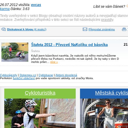
26.07.2012 vložil/a:
evcas
Líbil se vám článek?
karma
článku: 3.63
Texty uveřejněné v sekci Blogy obsahují osobní názory autorů a nevyjadřují stanov
redakce. Zveřejňování příspěvků v této sekci se řídí následujícími
pravidly
.
Diskutovat k blogu
(4 reakcí)
Přeposlat známému
Štafeta 2012 - Převzetí NaKolíku od básníka
21
Štafeta
Když jsem básníkovi navrhla, že nakolík od něho mohu/můžeme
převzít třeba na Purkarci, nedošlo mi tak úplně, že by taky v den D
mohlo pršet…
více »
Cyklozájezdy
|
Dokempu.cz
|
Cyklobazar
|
Aktivni dovolená
Perfektní
funkční oblečení
pro vaše sportovní aktivity, od značky Moira.
Cykloturistika
Městská cyklis