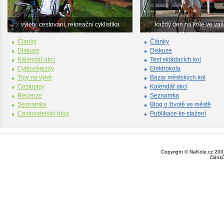
výlety, cestování, rekreační cyklistika
každý den na kole ve va
Články
Články
Diskuze
Diskuze
Kalendář akcí
Test skládacích kol
Cyklozájezdy
Elektrokola
Tipy na výlet
Bazar městských kol
Cestopisy
Kalendář akcí
Recenze
Seznamka
Seznamka
Blog o životě ve městě
Cestovatelský blog
Publikace ke stažení
Copyright © NaKole.cz 2003
článk