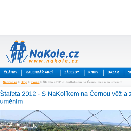
ČLÁNKY
KALENDÁŘ AKCÍ
ZÁJEZDY
KNIHY
BAZAR
S
NaKole.cz
>
Blog
>
evcas
> Štafeta 2012 - S NaKolíkem na Černou věž a za uměním
Štafeta 2012 - S NaKolíkem na Černou věž a 
uměním