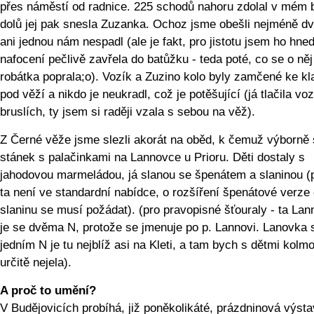
přes náměstí od radnice. 225 schodů nahoru zdolal v mém 
dolů jej pak snesla Zuzanka. Ochoz jsme obešli nejméně dv
ani jednou nám nespadl (ale je fakt, pro jistotu jsem ho hne
nafocení pečlivě zavřela do batůžku - teda poté, co se o něj
robátka poprala;o). Vozík a Zuzino kolo byly zamčené ke kl
pod věží a nikdo je neukradl, což je potěšující (já tlačila vo
bruslích, ty jsem si raději vzala s sebou na věž).
Z Černé věže jsme slezli akorát na oběd, k čemuž výborně 
stánek s palačinkami na Lannovce u Prioru. Děti dostaly s
jahodovou marmeládou, já slanou se špenátem a slaninou (
ta není ve standardní nabídce, o rozšíření špenátové verze
slaninu se musí požádat). (pro pravopisné šťouraly - ta La
je se dvěma N, protože se jmenuje po p. Lannovi. Lanovka 
jedním N je tu nejblíž asi na Kleti, a tam bych s dětmi kolm
určitě nejela).
A proč to umění?
V Budějovicích probíhá, již poněkolikáté, prázdninová výst