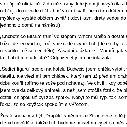
smí úplně oficiálně. Z druhé strany, kde jsem ji nevyfotila 
obličej, do ní vede drát - buď v noci svítí, nebo tím drátem 
myšlenky vysáté obětem uvnitř (kdoví kam, dráty vedou do
jednoho z domů na náměstí)
„Chobotnice Eliška" trůní ve slepém rameni Malše a dostat 
blíže jde jen vodou, což jsme raději vynechali (dětem by to 
nevadilo, mě se nechtělo). Zásadní otázka je: „Mamííí, jak 
ta chobotnice udělala?" Odpovědět jsem nedokázala.
„Sedící figuru" sedící na hotelu Budweis jsem chtěla vyfotit 
detailu, ale vlezl mi tam chlápek, který tam už před tím dra
dobu kouřil (přímo té soše pod nohama). Ve chvíli, kdy odbě
jsem cvakla celkový snímek, a než jsem otočila foťák, že b
detail, chlápek už byl zas zpátky. Nebyl to můj typ, tak jsem
řekla, že se kdyžtak spokojím s výřezem.
Šestá socha má být „Drapák" směrem ke Stromovce, o té 
dosud nevěděla, takže holt budeme muset na výlet do města