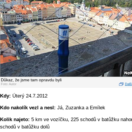
Důkaz, že jsme tam opravdu byli
Foto: Autor
Další
Kdy:
Úterý 24.7.2012
Kdo nakolík vezl a nesl:
Já, Zuzanka a Emílek
Kolik najeto:
5 km ve vozíčku, 225 schodů v batůžku naho
schodů v batůžku dolů