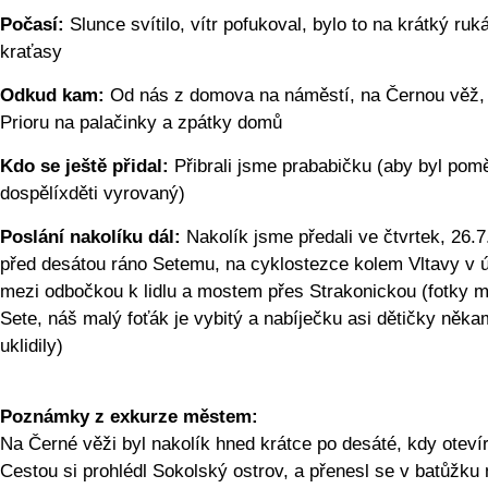
Počasí:
Slunce svítilo, vítr pofukoval, bylo to na krátký ruká
kraťasy
Odkud kam:
Od nás z domova na náměstí, na Černou věž,
Prioru na palačinky a zpátky domů
Kdo se ještě přidal:
Přibrali jsme prababičku (aby byl pom
dospělíxděti vyrovaný)
Poslání nakolíku dál:
Nakolík jsme předali ve čtvrtek, 26.
před desátou ráno Setemu, na cyklostezce kolem Vltavy v 
mezi odbočkou k lidlu a mostem přes Strakonickou (fotky 
Sete, náš malý foťák je vybitý a nabíječku asi dětičky něka
uklidily)
Poznámky z exkurze městem:
Na Černé věži byl nakolík hned krátce po desáté, kdy otevír
Cestou si prohlédl Sokolský ostrov, a přenesl se v batůžku 