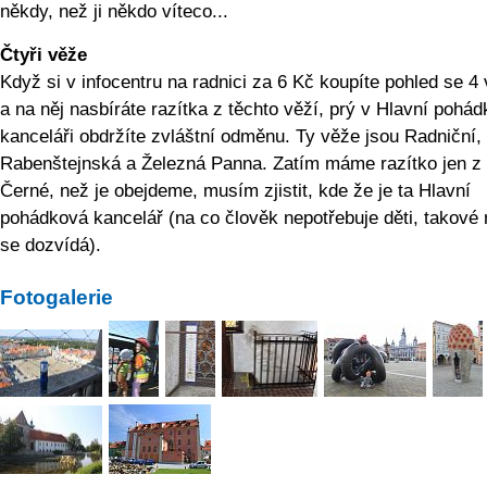
někdy, než ji někdo víteco...
Čtyři věže
Když si v infocentru na radnici za 6 Kč koupíte pohled se 4
a na něj nasbíráte razítka z těchto věží, prý v Hlavní pohá
kanceláři obdržíte zvláštní odměnu. Ty věže jsou Radniční,
Rabenštejnská a Železná Panna. Zatím máme razítko jen z 
Černé, než je obejdeme, musím zjistit, kde že je ta Hlavní
pohádková kancelář (na co člověk nepotřebuje děti, takové
se dozvídá).
Fotogalerie