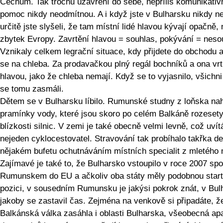
Čechům. Tak trochu uzavření do sebe, nepříliš komunikativn
pomoc nikdy neodmítnou. A i když jste v Bulharsku nikdy ne
určitě jste slyšeli, že tam místní lidé hlavou kývají opačně,
zbytek Evropy. Zavrtění hlavou = souhlas, pokývání = neso
Vznikaly celkem legrační situace, kdy přijdete do obchodu a
se na chleba. Za prodavačkou plný regál bochníků a ona vrt
hlavou, jako že chleba nemají. Když se to vyjasnilo, všichn
se tomu zasmáli.
Dětem se v Bulharsku líbilo. Rumunské studny z loňska nah
pramínky vody, které jsou skoro po celém Balkáně rozesety
blízkosti silnic. V zemi je také obecně velmi levně, což uvít
nejeden cyklocestovatel. Stravování tak probíhalo takřka d
nějakém bufetu ochutnáváním místních specialit z mletého
Zajímavé je také to, že Bulharsko vstoupilo v roce 2007 spo
Rumunskem do EU a ačkoliv oba státy měly podobnou start
pozici, v sousedním Rumunsku je jakýsi pokrok znát, v Bul
jakoby se zastavil čas. Zejména na venkově si připadáte, ž
Balkánská válka zasáhla i oblasti Bulharska, všeobecná apa