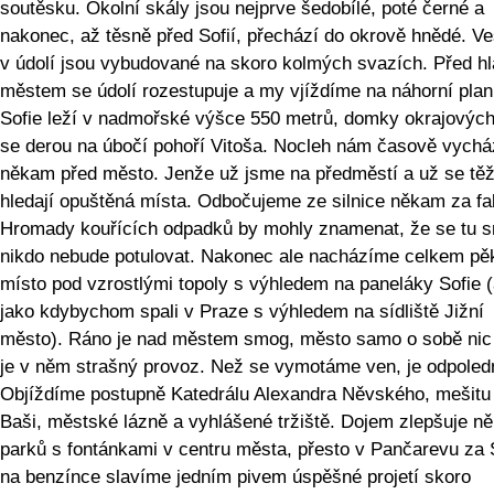
soutěsku. Okolní skály jsou nejprve šedobílé, poté černé a
nakonec, až těsně před Sofií, přechází do okrově hnědé. V
v údolí jsou vybudované na skoro kolmých svazích. Před h
městem se údolí rozestupuje a my vjíždíme na náhorní plan
Sofie leží v nadmořské výšce 550 metrů, domky okrajových 
se derou na úbočí pohoří Vitoša. Nocleh nám časově vychá
někam před město. Jenže už jsme na předměstí a už se tě
hledají opuštěná místa. Odbočujeme ze silnice někam za fa
Hromady kouřících odpadků by mohly znamenat, že se tu 
nikdo nebude potulovat. Nakonec ale nacházíme celkem pě
místo pod vzrostlými topoly s výhledem na paneláky Sofie (
jako kdybychom spali v Praze s výhledem na sídliště Jižní
město). Ráno je nad městem smog, město samo o sobě nic
je v něm strašný provoz. Než se vymotáme ven, je odpoled
Objíždíme postupně Katedrálu Alexandra Něvského, mešitu
Baši, městské lázně a vyhlášené tržiště. Dojem zlepšuje ně
parků s fontánkami v centru města, přesto v Pančarevu za S
na benzínce slavíme jedním pivem úspěšné projetí skoro