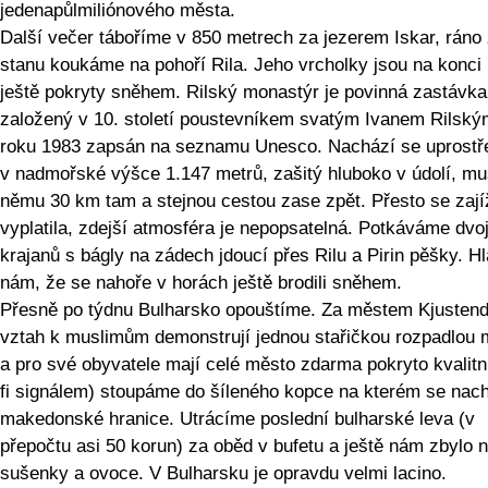
jedenapůlmiliónového města.
Další večer táboříme v 850 metrech za jezerem Iskar, ráno
stanu koukáme na pohoří Rila. Jeho vrcholky jsou na konci
ještě pokryty sněhem. Rilský monastýr je povinná zastávka
založený v 10. století poustevníkem svatým Ivanem Rilský
roku 1983 zapsán na seznamu Unesco. Nachází se uprostř
v nadmořské výšce 1.147 metrů, zašitý hluboko v údolí, m
němu 30 km tam a stejnou cestou zase zpět. Přesto se zaj
vyplatila, zdejší atmosféra je nepopsatelná. Potkáváme dvoj
krajanů s bágly na zádech jdoucí přes Rilu a Pirin pěšky. Hl
nám, že se nahoře v horách ještě brodili sněhem.
Přesně po týdnu Bulharsko opouštíme. Za městem Kjustendi
vztah k muslimům demonstrují jednou stařičkou rozpadlou 
a pro své obyvatele mají celé město zdarma pokryto kvalitn
fi signálem) stoupáme do šíleného kopce na kterém se nac
makedonské hranice. Utrácíme poslední bulharské leva (v
přepočtu asi 50 korun) za oběd v bufetu a ještě nám zbylo 
sušenky a ovoce. V Bulharsku je opravdu velmi lacino.