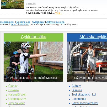
Cestování
Ze Srbska do Černé Hory aneb když v ráji pršelo... 3.
denAmbivalentní pocit je, když se vaše tchyně vybourá ve vašem
novém autě. Nebo když…
více »
Cyklozájezdy
|
Dokempu.cz
|
Cyklobazar
|
Aktivni dovolená
Perfektní
funkční oblečení
pro vaše sportovní aktivity, od značky Moira.
Cykloturistika
Městská cyklis
výlety, cestování, rekreační cyklistika
každý den na kole ve va
Články
Články
Diskuze
Diskuze
Kalendář akcí
Test skládacích kol
Cyklozájezdy
Elektrokola
Tipy na výlet
Bazar městských kol