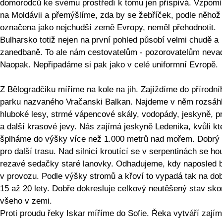
domorodců ke svému prostředí k tomu jen přispívá. Vzpo
na Moldávii a přemýšlíme, zda by se žebříček, podle něhož 
označena jako nejchudší země Evropy, neměl přehodnotit.
Bulharsko totiž nejen na první pohled působí velmi chudě a
zanedbaně. To ale nám cestovatelům - pozorovatelům nevad
Naopak. Nepřipadáme si pak jako v celé uniformní Evropě.
Z Bělogradčiku míříme na kole na jih. Zajíždíme do přírodní
parku nazvaného Vračanski Balkan. Najdeme v něm rozsáh
hluboké lesy, strmé vápencové skály, vodopády, jeskyně, p
a další krasové jevy. Nás zajímá jeskyně Ledenika, kvůli kt
šplháme do výšky více než 1.000 metrů nad mořem. Dobrý 
pro další trasu. Nad silnicí kroutící se v serpentinách se ho
rezavé sedačky staré lanovky. Odhadujeme, kdy naposled b
v provozu. Podle výšky stromů a křoví to vypadá tak na do
15 až 20 lety. Dobře dokresluje celkový neutěšený stav sko
všeho v zemi.
Proti proudu řeky Iskar míříme do Sofie. Řeka vytváří zají