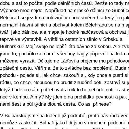
dobu a asi to počítal podle dálničních časů. Jenže to tady n
Východě moc nejde. Například na srbské dálnici ze Subotic
Bělehrad se jezdí na polovině v obou směrech a tedy jen ja
normální hlavní silnici a obchvat kolem Bělehradu se na ma
tváří jako dálnice, ale mapa je hodně nadčasová a obchvat 
teprve ve výstavbě. A většina ostatních silnic v Srbsku a
Bulharsku? Mají svoje nejlepší léta dávno za sebou. Ale zvlá
jsme to, podařilo se nám i všechny bágly připevnit na kola a
můžeme vyrazit. Děkujeme Láďovi a přejeme mu pohodovo
zpáteční cestu. Věříme, že to zvládne bez problémů. Bude 
pohodu - pojede si, jak chce, zakouří si, kdy chce a pustí si
rádiu, co chce. Nebudou ho prudit znuděné děti, zastaví si j
když bude on sám potřebovat a nikdo ho nebude nutit zastav
noc v kempu. A my? My jdeme na prohlídku pevnosti a pak 
námi šest a půl týdne dlouhá cesta. Co asi přinese?
V Bulharsku jsme na kolech již podruhé, proto nás řada věc
nemůže zaskočit. Bulhaři jako lidi jsou v mnohém podobní 