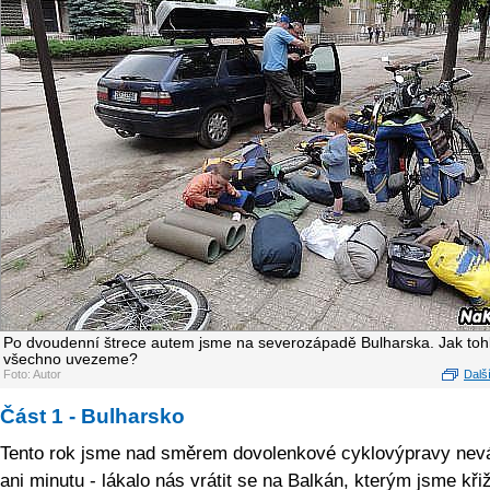
Po dvoudenní štrece autem jsme na severozápadě Bulharska. Jak toh
všechno uvezeme?
Foto: Autor
Další
Část 1 - Bulharsko
Tento rok jsme nad směrem dovolenkové cyklovýpravy nevá
ani minutu - lákalo nás vrátit se na Balkán, kterým jsme kři