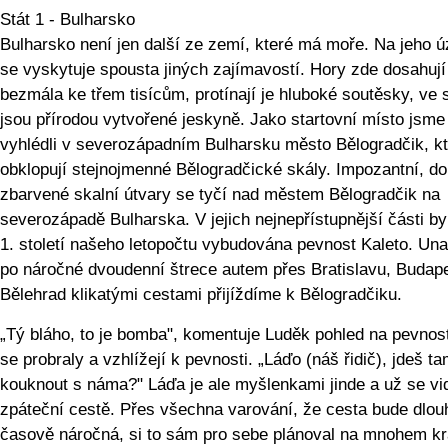
Stát 1 - Bulharsko
Bulharsko není jen další ze zemí, které má moře. Na jeho 
se vyskytuje spousta jiných zajímavostí. Hory zde dosahují
bezmála ke třem tisícům, protínají je hluboké soutěsky, ve 
jsou přírodou vytvořené jeskyně. Jako startovní místo jsme 
vyhlédli v severozápadním Bulharsku město Bělogradčik, k
obklopují stejnojmenné Bělogradčické skály. Impozantní, do
zbarvené skalní útvary se tyčí nad městem Bělogradčik na
severozápadě Bulharska. V jejich nejnepřístupnější části byl
1. století našeho letopočtu vybudována pevnost Kaleto. Un
po náročné dvoudenní štrece autem přes Bratislavu, Budap
Bělehrad klikatými cestami přijíždíme k Bělogradčiku.
„Tý bláho, to je bomba", komentuje Luděk pohled na pevnost.
se probraly a vzhlížejí k pevnosti. „Láďo (náš řidič), jdeš t
kouknout s náma?" Láďa je ale myšlenkami jinde a už se vi
zpáteční cestě. Přes všechna varování, že cesta bude dlou
časově náročná, si to sám pro sebe plánoval na mnohem kr