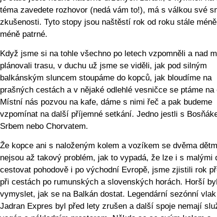
téma zavedete rozhovor (nedá vám to!), má s válkou své s
zkušenosti. Tyto stopy jsou naštěstí rok od roku stále méně
méně patrné.
Když jsme si na tohle všechno po letech vzpomněli a nad 
plánovali trasu, v duchu už jsme se viděli, jak pod silným
balkánským sluncem stoupáme do kopců, jak bloudíme na
prašných cestách a v nějaké odlehlé vesničce se ptáme na 
Místní nás pozvou na kafe, dáme s nimi řeč a pak budeme
vzpomínat na další příjemné setkání. Jedno jestli s Bosňák
Srbem nebo Chorvatem.
Že kopce ani s naloženým kolem a vozíkem se dvěma dětm
nejsou až takový problém, jak to vypadá, že lze i s malými 
cestovat pohodově i po východní Evropě, jsme zjistili rok p
při cestách po rumunských a slovenských horách. Horší by
vymyslet, jak se na Balkán dostat. Legendární sezónní vlak
Jadran Expres byl před lety zrušen a další spoje nemají slu