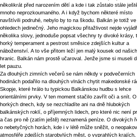
několikrát před narozením dětí a kde i tak zůstalo stále ješt
mnoho neprozkoumaného. A i když bychom některé místo
navštívili podruhé, nebylo by to na škodu. Balkán je totiž v
ohledech jedinečný. Jeho magickou přitažlivost nejde vyjádř
několika slovy, jednoduše popsat všechny ty divoké krásy, 
horký temperament a pestrost směsice zdejších kultur a
náboženství. A to vše přitom leží jen malý kousek od našic
hranic. Balkán nám prostě učaroval. Jenže jsme si museli d
let pauzu.
Za dlouhých zimních večerů se nám někdy v podvečerních
hodinách podařilo na dlouhých vlnách chytit makedonské rá
Skopje, které hrálo tu typickou Balkánskou hudbu s lehce
orientálními prvky. V ten moment stačilo zavřít oči a snít. O
horkých dnech, kdy se nezchladíte ani na dně hlubokých
balkánských roklí, o příjemných lidech, pro které nic není 
a čas pro ně (zatím ještě) neznamená peníze. O divokých ř
o nebetyčných horách, kde i v létě může sněžit, o neopakov
atmosféře zdejších starobylých měst, o vyprahlých krajích,