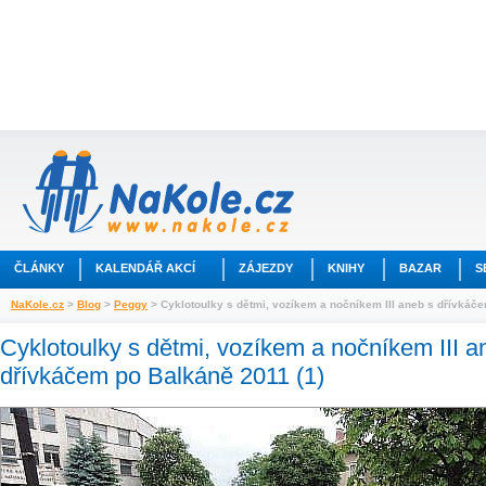
ČLÁNKY
KALENDÁŘ AKCÍ
ZÁJEZDY
KNIHY
BAZAR
S
NaKole.cz
>
Blog
>
Peggy
> Cyklotoulky s dětmi, vozíkem a nočníkem III aneb s dřívkáče
Cyklotoulky s dětmi, vozíkem a nočníkem III a
dřívkáčem po Balkáně 2011 (1)