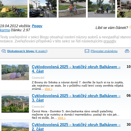
19.04.2012 vložil/a:
Peggy
Líbil se vám článek?
karma
článku: 2.97
Texty uveřejněné v sekci Blogy obsahují osobní názory autorů a nevyjadřují stanov
redakce. Zveřejňování příspěvků v této sekci se řídí následujícími
pravidly
.
Diskutovat k blogu
(4 reakcí)
Přeposlat známému
Cyklodovolená 2025 – kratičký okruh Balkánem –
10
4. část
Cestování
Z Bosny do Srbska a návrat domů 7. denNe že bych si na to zvykla,
ale nejednou se stalo, že v průběhu naší letní cesty zemřela nějaká
známá…
více »
Cyklodovolená 2025 – kratičký okruh Balkánem –
06
3. část
Cestování
Černá Hora - Durmitor 5. denJadranka ráno smaží palačinky,
mažeme si je nutelou a domácí marmeládou, padají do nás jak...
Než mi došlo, že…
více »
Cyklodovolená 2025 – kratičký okruh Balkánem –
30
2. část