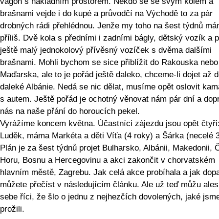
vagón s nákladním prostorem. Někdo se se svým kolem a
brašnami vejde i do kupé a průvodčí na Východě to za pár
drobných rádi přehlédnou. Jenže my toho na šest týdnů m
příliš. Dvě kola s předními i zadními bágly, dětský vozík a 
ještě malý jednokolový přívěsný vozíček s dvěma dalšími
brašnami. Mohli bychom se sice přiblížit do Rakouska nebo
Maďarska, ale to je pořád ještě daleko, chceme-li dojet až 
daleké Albánie. Nedá se nic dělat, musíme opět oslovit ka
s autem. Ještě pořád je ochotný věnovat nám pár dní a dopr
nás na naše přání do horoucích pekel.
Vyrážíme koncem května. Účastníci zájezdu jsou opět čtyři:
Luděk, máma Markéta a děti Víťa (4 roky) a Šárka (necelé 3
Plán je za šest týdnů projet Bulharsko, Albánii, Makedonii,
Horu, Bosnu a Hercegovinu a akci zakončit v chorvatském
hlavním městě, Zagrebu. Jak celá akce probíhala a jak dopa
můžete přečíst v následujícím článku. Ale už teď můžu ale
sebe říci, že šlo o jednu z nejhezčích dovolených, jaké jsm
prožili.