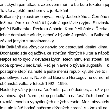
antických památkách, azurovém moři, o burku a tekutém jog
To vše a ještě mnohem víc je Balkán!
Balkánský poloostrov omývají vody Jaderského a Černého
leží na něm kromě států bývalé Jugoslávie (vyjma Slovinsk
ještě i Bulharsko, Řecko a Albánie. Kromě Albánie a Řecka
lehce domluvíte všude, neboť v bývalé Jugoslávii a Bulhars
základ jazyka staroslovanský.
Na Balkáně ale vždycky nebylo pro cestování ideální klima.
Docházelo zde odjakživa ke střetům různých kultur a nábož
Naposled to bylo v devadesátých letech minulého století, t
doba opravdu nedávná. Řeč je hlavně o bývalé Jugoslávii, k
postupně štěpí na malé a ještě menší republiky, ale vře to i 
jednotlivých zemí. Například Bosnu a Hercegovinu ochromi
občanská válka v letech 1992 - 1995.
Následky války jsou na řadě míst patrné dodnes, ať už v p
zaminovaných území, stop po kulkách na fasádách domů n
rozmlácených a vybydlených celých vesnic. Mezi obyvatel
je stále ještě hodně načerno držených zbraní, s kýmkoli na 