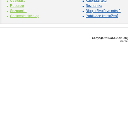
Cestopisy
Kalendář akcí
Recenze
Seznamka
Seznamka
Blog o životě ve městě
Cestovatelský blog
Publikace ke stažení
Copyright © NaKole.cz 2003
článk