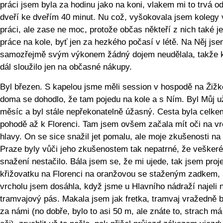
práci jsem byla za hodinu jako na koni, vlakem mi to trvá o
dveří ke dveřím 40 minut. Nu což, vyšokovala jsem kolegy 
práci, ale zase ne moc, protože občas někteří z nich také j
práce na kole, byť jen za hezkého počasí v létě. Na Něj js
samozřejmě svým výkonem žádný dojem neudělala, takže 
dál sloužilo jen na občasné nákupy.
Byl březen. S kapelou jsme měli session v hospodě na Žižk
doma se dohodlo, že tam pojedu na kole a s Ním. Byl Můj u
měsíc a byl stále nepřekonatelně úžasný. Cesta byla celke
pohodě až k Florenci. Tam jsem ovšem začala mít oči na v
hlavy. On se sice snažil jet pomalu, ale moje zkušenosti na
Praze byly vůči jeho zkušenostem tak nepatrné, že vešker
snažení nestačilo. Bála jsem se, že mi ujede, tak jsem proj
křižovatku na Florenci na oranžovou se staženým zadkem, 
vrcholu jsem dosáhla, když jsme u Hlavního nádraží najeli 
tramvajový pás. Makala jsem jak fretka, tramvaj vražedně b
za námi (no dobře, bylo to asi 50 m, ale znáte to, strach má