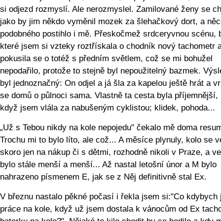
si odjezd rozmyslí. Ale nerozmyslel. Zamilované ženy se ch
jako by jim někdo vyměnil mozek za šlehačkový dort, a ně
podobného postihlo i mě. Přeskočmež srdceryvnou scénu,
které jsem si vzteky roztřískala o chodník nový tachometr 
pokusila se o totéž s předním světlem, což se mi bohužel
nepodařilo, protože to stejně byl nepoužitelný bazmek. Výs
byl jednoznačný: On odjel a já šla za kapelou ještě hrát a v
se domů o půlnoci sama. Vlastně ta cesta byla příjemnější,
když jsem vlála za nabušeným cyklistou; klidek, pohoda...
„Už s Tebou nikdy na kole nepojedu" čekalo mě doma resu
Trochu mi to bylo líto, ale což... A měsíce plynuly, kolo se v
skoro jen na nákup či s dětmi, rozhodně nikoli v Praze, a v
bylo stále menší a menší... Až nastal letošní únor a M bylo
nahrazeno písmenem E, jak se z Něj definitivně stal Ex.
V březnu nastalo pěkné počasí i řekla jsem si:"Co kdybych 
práce na kole, když už jsem dostala k vánocům od Ex tach