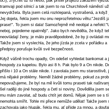
oči), zrychlit už to nešlo, pak přišel průjezd zákazem vjezd
tramvaji pod silnicí a tak jsem to na Churchilově náměstí už
nevydržela. Byla jsem celá rozklepaná, vystrašená, a když
Jej dojela, řekla jsem mu onu neprozřetelnou větu:"Jezdíš j
prase!". To jsem si dala! Samozřejmě mě neobjal a neřekl:"
neboj, pojedeme opatrněji". Jako bych nevěděla, že když tel
neovládají ženy, je málo pravděpodobné, že by ji ovládali m
Takže jsem si vyslechla, že jeho jízda je zcela v pořádku a
předpisy porušuje kvůli své bezpečnosti.
Když vášně trochu opadly, On odešel vyhledat bankomat a 
hospody za kapelou. Bylo asi 8 h. Pak bylo 9 a On nikde. 
přišlo i 10 a On stále nikde. I zavolala jsem mu starostlivě, j
má nějaké problémy. Neměl žádné problémy, pokud za pro
nepovažujeme, že byl na mě kvůli tomu praseti tak naštvan
šel raději do jiné hospody a četl si noviny. Dověděla jsem s
mu mám zavolat, až budu chtít jet domů. Nějak jsem se s t
nemohla smířit. Tohle mi přece nemůže udělat! Takže jsem 
zachovala jako hlupák, řekla mu, ať přijde za mnou, a doufa