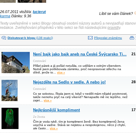
26.07.2011 vložil/a:
lucierut
Líbil se vám článek?
karma
článku: 9.36
Texty uveřejněné v sekci Blogy obsahují osobní názory autorů a nevyjadřují stanov
redakce. Zveřejňování příspěvků v této sekci se řídí následujícími
pravidly
.
Diskutovat k blogu
(138 reakcí)
Přeposlat známému
Není bajk jako bajk aneb na České Švýcarsko Ti...
21
Cestování
Přišel pátek a já pořád netušila, co udělám s volným víkendem.
Nutně jsem potřebovala záminku, proč neopravovat střechu na
dílně, jenže to…
více »
Nejezděte na Sedlo v sedle. A nebo jo!
28
Cestování
Co se sobotou, říkala jsem si, když v neděli mám nějaké povinnosti,
takže nemohu pryč na celý víkend? Nenapadlo mě nic lepšího, než
zajet…
více »
Nejkrásnější kompliment
17
Ze života
Čím je voda rybě, tím je kompliment ženě. Bez komplimentů žena
usychá a vadne. Stává se nejistou a nespokojenou, něco jí chybí,
ale často…
více »