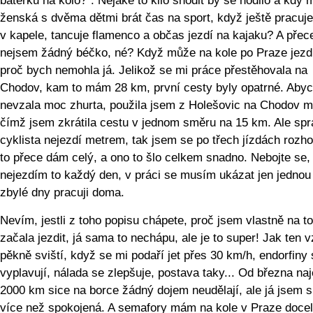
baterku na kolo?". Nějaké to kilo shodit by se hodilo a kdy 
ženská s dvěma dětmi brát čas na sport, když ještě pracuje
v kapele, tancuje flamenco a občas jezdí na kajaku? A přec
nejsem žádný béčko, né? Když může na kole po Praze jezdi
proč bych nemohla já. Jelikož se mi práce přestěhovala na
Chodov, kam to mám 28 km, první cesty byly opatrné. Abyc
nevzala moc zhurta, použila jsem z Holešovic na Chodov m
čímž jsem zkrátila cestu v jednom směru na 15 km. Ale sp
cyklista nejezdí metrem, tak jsem se po třech jízdách rozho
to přece dám celý, a ono to šlo celkem snadno. Nebojte se,
nejezdím to každý den, v práci se musím ukázat jen jednou
zbylé dny pracuji doma.
Nevím, jestli z toho popisu chápete, proč jsem vlastně na t
začala jezdit, já sama to nechápu, ale je to super! Jak ten 
pěkně sviští, když se mi podaří jet přes 30 km/h, endorfiny
vyplavují, nálada se zlepšuje, postava taky... Od března naj
2000 km sice na borce žádný dojem neudělají, ale já jsem s
více než spokojená. A semafory mám na kole v Praze docel