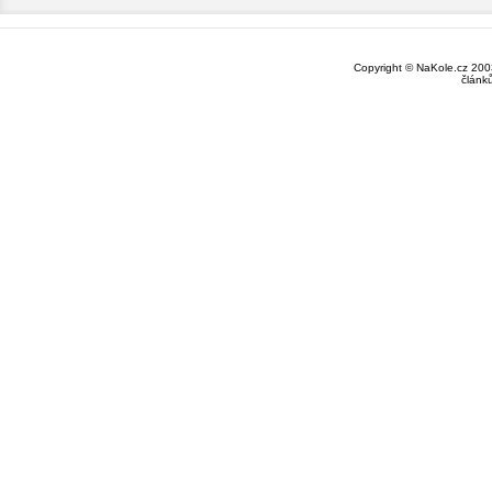
Copyright © NaKole.cz 2003
článk