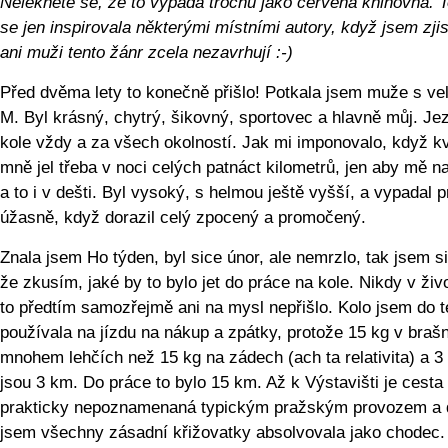
Nelekněte se, že to vypadá trochu jako červená knihovna. 
se jen inspirovala některými místními autory, když jsem zjist
ani muži tento žánr zcela nezavrhují :-)
Před dvěma lety to konečně přišlo! Potkala jsem muže s v
M. Byl krásný, chytrý, šikovný, sportovec a hlavně můj. Jez
kole vždy a za všech okolností. Jak mi imponovalo, když kv
mně jel třeba v noci celých patnáct kilometrů, jen aby mě na
a to i v dešti. Byl vysoký, s helmou ještě vyšší, a vypadal p
úžasně, když dorazil celý zpocený a promočený.
Znala jsem Ho týden, byl sice únor, ale nemrzlo, tak jsem si
že zkusím, jaké by to bylo jet do práce na kole. Nikdy v ži
to předtím samozřejmě ani na mysl nepřišlo. Kolo jsem do 
používala na jízdu na nákup a zpátky, protože 15 kg v braš
mnohem lehčích než 15 kg na zádech (ach ta relativita) a 3
jsou 3 km. Do práce to bylo 15 km. Až k Výstavišti je cesta
prakticky nepoznamenaná typickým pražským provozem a 
jsem všechny zásadní křižovatky absolvovala jako chodec.