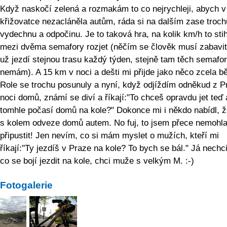
Když naskočí zelená a rozmakám to co nejrychleji, abych v
křižovatce nezacláněla autům, ráda si na dalším zase troch
vydechnu a odpočinu. Je to taková hra, na kolik km/h to sti
mezi dvěma semafory rozjet (něčím se člověk musí zabavit
už jezdí stejnou trasu každý týden, stejně tam těch semafo
nemám). A 15 km v noci a dešti mi přijde jako něco zcela b
Role se trochu posunuly a nyní, když odjíždím odněkud z P
noci domů, známí se diví a říkají:"To chceš opravdu jet teď 
tomhle počasí domů na kole?" Dokonce mi i někdo nabídl, ž
s kolem odveze domů autem. No fuj, to jsem přece nemohl
připustit! Jen nevím, co si mám myslet o mužích, kteří mi
říkají:"Ty jezdíš v Praze na kole? To bych se bál." Já nechc
co se bojí jezdit na kole, chci muže s velkým M. :-)
Fotogalerie