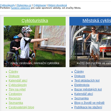
Cyklozájezdy
|
Dokempu.cz
|
Cyklobazar
|
Aktivni dovolená
Perfektní
funkční oblečení
pro vaše sportovní aktivity, od značky Moira.
Cykloturistika
Městská cyklis
výlety, cestování, rekreační cyklistika
každý den na kole ve va
Články
Články
Diskuze
Diskuze
Kalendář akcí
Test skládacích kol
Cyklozájezdy
Elektrokola
Tipy na výlet
Bazar městských kol
Cestopisy
Kalendář akcí
Recenze
Seznamka
Seznamka
Blog o životě ve městě
Cestovatelský blog
Publikace ke stažení