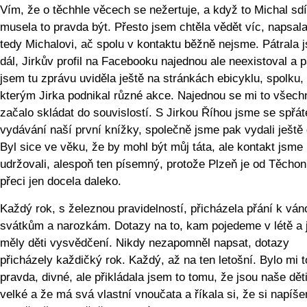
Vím, že o těchhle věcech se nežertuje, a když to Michal sdíl
musela to pravda být. Přesto jsem chtěla vědět víc, napsal
tedy Michalovi, ač spolu v kontaktu běžně nejsme. Pátrala 
dál, Jirkův profil na Facebooku najednou ale neexistoval a 
jsem tu zprávu uviděla ještě na stránkách ebicyklu, spolku,
kterým Jirka podnikal různé akce. Najednou se mi to všech
začalo skládat do souvislostí. S Jirkou Říhou jsme se spřátel
vydávání naší první knížky, společně jsme pak vydali ještě
Byl sice ve věku, že by mohl být můj táta, ale kontakt jsme
udržovali, alespoň ten písemný, protože Plzeň je od Těchon
přeci jen docela daleko.
Každý rok, s železnou pravidelností, přicházela přání k vá
svátkům a narozkám. Dotazy na to, kam pojedeme v létě a 
měly děti vysvědčení. Nikdy nezapomněl napsat, dotazy
přicházely každičký rok. Každý, až na ten letošní. Bylo mi t
pravda, divné, ale přikládala jsem to tomu, že jsou naše dět
velké a že má svá vlastní vnoučata a říkala si, že si napíš