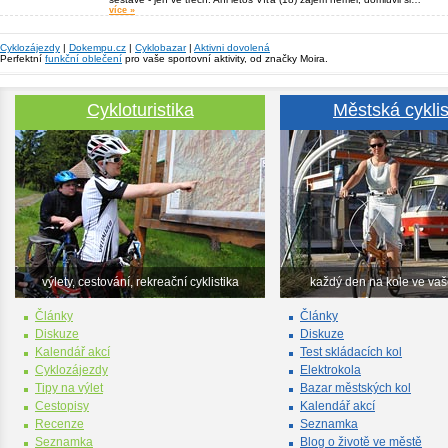
více »
Cyklozájezdy
|
Dokempu.cz
|
Cyklobazar
|
Aktivni dovolená
Perfektní
funkční oblečení
pro vaše sportovní aktivity, od značky Moira.
Cykloturistika
Městská cyklis
výlety, cestování, rekreační cyklistika
každý den na kole ve va
Články
Články
Diskuze
Diskuze
Kalendář akcí
Test skládacích kol
Cyklozájezdy
Elektrokola
Tipy na výlet
Bazar městských kol
Cestopisy
Kalendář akcí
Recenze
Seznamka
Seznamka
Blog o životě ve městě