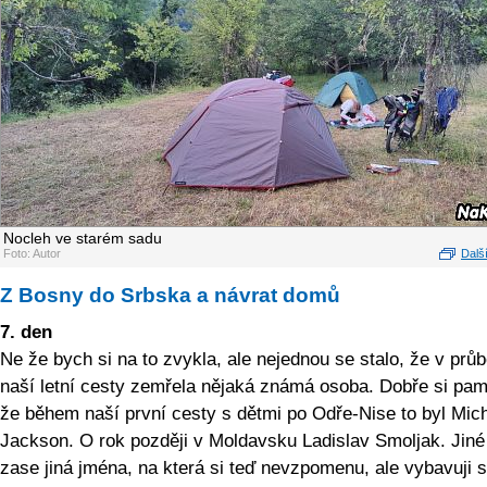
Nocleh ve starém sadu
Foto: Autor
Další
Z Bosny do Srbska a návrat domů
7. den
Ne že bych si na to zvykla, ale nejednou se stalo, že v prů
naší letní cesty zemřela nějaká známá osoba. Dobře si pama
že během naší první cesty s dětmi po Odře-Nise to byl Mic
Jackson. O rok později v Moldavsku Ladislav Smoljak. Jiné
zase jiná jména, na která si teď nevzpomenu, ale vybavuji s