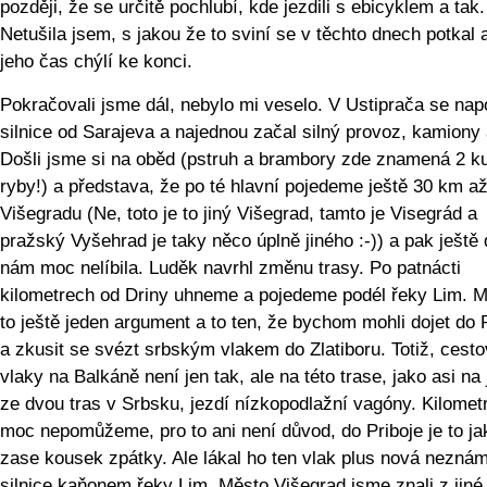
později, že se určitě pochlubí, kde jezdili s ebicyklem a tak.
Netušila jsem, s jakou že to sviní se v těchto dnech potkal 
jeho čas chýlí ke konci.
Pokračovali jsme dál, nebylo mi veselo. V Ustiprača se nap
silnice od Sarajeva a najednou začal silný provoz, kamiony 
Došli jsme si na oběd (pstruh a brambory zde znamená 2 k
ryby!) a představa, že po té hlavní pojedeme ještě 30 km a
Višegradu (Ne, toto je to jiný Višegrad, tamto je Visegrád a
pražský Vyšehrad je taky něco úplně jiného :-)) a pak ještě 
nám moc nelíbila. Luděk navrhl změnu trasy. Po patnácti
kilometrech od Driny uhneme a pojedeme podél řeky Lim. M
to ještě jeden argument a to ten, že bychom mohli dojet do 
a zkusit se svézt srbským vlakem do Zlatiboru. Totiž, cesto
vlaky na Balkáně není jen tak, ale na této trase, jako asi na
ze dvou tras v Srbsku, jezdí nízkopodlažní vagóny. Kilomet
moc nepomůžeme, pro to ani není důvod, do Priboje je to j
zase kousek zpátky. Ale lákal ho ten vlak plus nová nezná
silnice kaňonem řeky Lim. Město Višegrad jsme znali z jiné