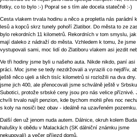
fotky, co to bylo :-) Popral se s tím ale docela statečně :-)
Cesta vlakem trvala hodinu a něco a propletla nás parádní k
lesů a kopců skrz tunely pohoří Zlatibor. Do města to ze za
bylo rekordních 11 kilometrů. Rekordních v tom smyslu, jak
mají daleko z nádraží do města. Vzhledem k tomu, že jsme
vystupovali sami, moc lidí do Zlatiboru vlakem asi jezdit ne
Ve tři hodiny jsme byli u našeho auta. Nikde nikdo, paní asi 
práci. Moc jsme se tedy nezdržovali a vyrazili co nejdřív, 
ještě něco ujeli a těch tisíc kilometrů si rozložili na dva dny.
jsme jich 400, ale přenocovali jsme schválně ještě v Srbsku
Subotici, protože srbské ceny jsou pro nás velice příznivé.
chvíli trvalo najít penzion, kde bychom mohli přes noc nech
s koly na nosiči bez obav - ideálně na uzavřeném pozemku.
Další den už jenom nuda autem. Dálnice, okruh kolem Buda
halušky k obědu v Malackách (SK dálniční známku jsme
nekupovali) a večer příjezd domů.