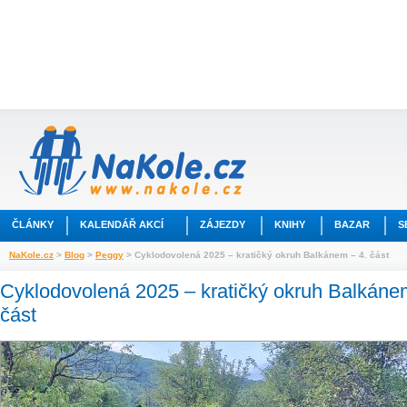
ČLÁNKY
KALENDÁŘ AKCÍ
ZÁJEZDY
KNIHY
BAZAR
S
NaKole.cz
>
Blog
>
Peggy
> Cyklodovolená 2025 – kratičký okruh Balkánem – 4. část
Cyklodovolená 2025 – kratičký okruh Balkáne
část