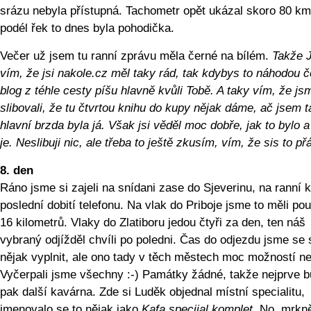
srázu nebyla přístupná. Tachometr opět ukázal skoro 80 km
podél řek to dnes byla pohodička.
Večer už jsem tu ranní zprávu měla černé na bílém.
Takže J
vím, že jsi nakole.cz měl taky rád, tak kdybys to náhodou če
blog z téhle cesty píšu hlavně kvůli Tobě. A taky vím, že js
slibovali, že tu čtvrtou knihu do kupy nějak dáme, ač jsem t
hlavní brzda byla já. Však jsi věděl moc dobře, jak to bylo a
je. Neslibuji nic, ale třeba to ještě zkusím, vím, že sis to přá
8. den
Ráno jsme si zajeli na snídani zase do Sjeverinu, na ranní 
poslední dobití telefonu. Na vlak do Priboje jsme to měli po
16 kilometrů. Vlaky do Zlatiboru jedou čtyři za den, ten náš
vybraný odjížděl chvíli po poledni. Čas do odjezdu jsme se s
nějak vyplnit, ale ono tady v těch městech moc možností ne
Vyčerpali jsme všechny :-) Památky žádné, takže nejprve b
pak další kavárna. Zde si Luděk objednal místní specialitu,
jmenovalo se to nějak jako
Kafa specijal komplet
. No, mrkn