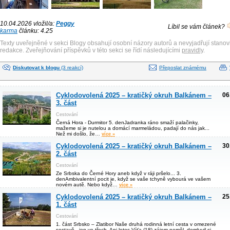
10.04.2026 vložil/a:
Peggy
Líbil se vám článek?
karma
článku: 4.25
Texty uveřejněné v sekci Blogy obsahují osobní názory autorů a nevyjadřují stanov
redakce. Zveřejňování příspěvků v této sekci se řídí následujícími
pravidly
.
Diskutovat k blogu
(3 reakcí)
Přeposlat známému
Cyklodovolená 2025 – kratičký okruh Balkánem –
06
3. část
Cestování
Černá Hora - Durmitor 5. denJadranka ráno smaží palačinky,
mažeme si je nutelou a domácí marmeládou, padají do nás jak...
Než mi došlo, že…
více »
Cyklodovolená 2025 – kratičký okruh Balkánem –
30
2. část
Cestování
Ze Srbska do Černé Hory aneb když v ráji pršelo... 3.
denAmbivalentní pocit je, když se vaše tchyně vybourá ve vašem
novém autě. Nebo když…
více »
Cyklodovolená 2025 – kratičký okruh Balkánem –
25
1. část
Cestování
1. část Srbsko – Zlatibor Naše druhá rodinná letní cesta v omezené
sestavě - jen ve třech. Ani letos Víťa (18) zájem neměl, domluvil si…