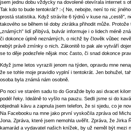
jsem jednu dobu vždycky na dovolené otevírala internet s o
Tak kdo to bude tentokrát? :-( Ne, nebojte, není to nic jiného
prostá statistika. Když strávíte 6 týdnů v kuse na „cestě", 
takového se během té doby zkrátka přihodit může. Protože 
„známých" lidí přibývá, bulvár informuje i o lidech méně z
či dokonce úplně neznámých, o nichž by člověk vůbec nevě
nebýt právě zmínky o nich. Zákonitě to pak ale vytváří doje
se to děje podezřele nějak moc často, či snad dokonce prav
Když jsme letos vyrazili jenom na týden, opravdu mne nena
že se tohle moje pravidlo vyplní i tentokrát. Jen bohužel, ta
osoba byla známá nám osobně.
Po noci ve starém sadu to do Goražde bylo asi dvacet kilo
podél řeky. Ideálně to vyšlo na pauzu. Sedli jsme si do kavá
objednali kávu a zapnula jsem telefon, že si sjedu, co je no
Na Facebooku na mne jako první vyskočila zpráva od Mich
Jona. Zpráva, které jsem nemohla uvěřit. Zpráva, že Jirka 
kamarád a vydavatel našich knížek, by už neměl být mezi 