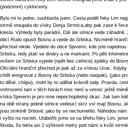
(podzimní) cyklocesty.
Bylo mi to jedno, souhlasila jsem. Cesta podél řeky Lim nej
strmě stoupala do vísky Donja Strmica,aby pak zase k řece
klesla. Výhledy byly parádní. Dál ale silnice vede záhadně.
obcí Rudo opustí Bosnu a vjede do Srbska. Nicméně hranič
přechod nikde. Vjedete do obce Sjeverin, kde jste najednou
Srbsku, tedy platí se dináry a ne markami. Po pěti kilometr
ovšem ze Srbska vyjede (opět bez celnice) zpátky do Bosn
Oficiální hraniční přechod je pak až za vískou Uvac. Kdyby
chtěl emigrovat z Bosny do Srbska (nebo naopak), (jako pr
to dělal, chápu), mohl by to udělat krásně tady. Pravda, ces
vnitrozemí tam v těch horách moc není a vesnic ještě méně,
víska Sjeverin je pro mne nepochopitelný úkaz. Jak tam lidé 
na obě strany jediné silnice vedoucí skrz vsí mají Bosnu, a
jsou striktně Srbové, jako by se nechumelilo. Náhodou nám
i vyšlo na nocleh. Utábořili jsme se na břehu řeky Lim, jen
škoda, že tekla asi 2 výškové metry pod námi a kvůli strm