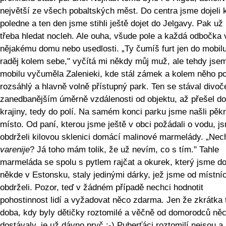
největší ze všech pobaltských měst. Do centra jsme dojeli
poledne a ten den jsme stihli ještě dojet do Jelgavy. Pak už
třeba hledat nocleh. Ale ouha, všude pole a každá odbočka 
nějakému domu nebo usedlosti. „Ty čumíš furt jen do mobil
raděj kolem sebe," vyčítá mi někdy můj muž, ale tehdy jse
mobilu vyčuměla Zalenieki, kde stál zámek a kolem něho 
rozsáhlý a hlavně volně přístupný park. Ten se stával divoč
zanedbanějším úměrně vzdálenosti od objektu, až přešel do
krajiny, tedy do polí. Na samém konci parku jsme našli pěk
místo. Od paní, kterou jsme ještě v obci požádali o vodu, j
obdrželi kilovou sklenici domácí malinové marmelády. „Nec
varenije
? Já toho mám tolik, že už nevím, co s tím." Tahle
marmeláda se spolu s pytlem rajčat a okurek, který jsme do
někde v Estonsku, staly jedinými dárky, jež jsme od místní
obdrželi. Pozor, teď v žádném případě nechci hodnotit
pohostinnost lidí a vyžadovat něco zdarma. Jen že zkrátka 
doba, kdy byly dětičky roztomilé a věčně od domorodců ně
dostávaly, je už dávno pryč :-) Puberťáci roztomilí nejsou a