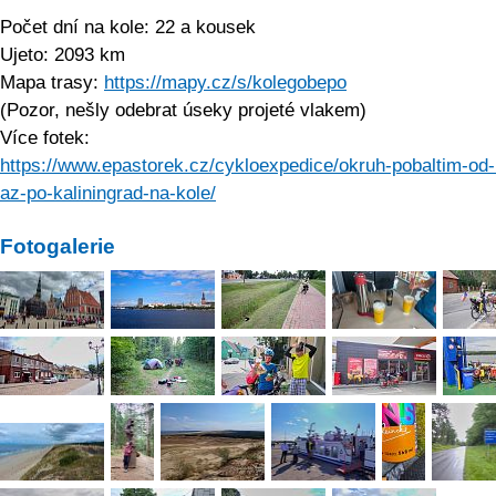
Počet dní na kole: 22 a kousek
Ujeto: 2093 km
Mapa trasy:
https://mapy.cz/s/kolegobepo
(Pozor, nešly odebrat úseky projeté vlakem)
Více fotek:
https://www.epastorek.cz/cykloexpedice/okruh-pobaltim-od-
az-po-kaliningrad-na-kole/
Fotogalerie