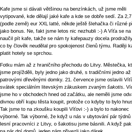
Kafe jsme si dávali většinou na benzínkách, už jsme měli
vytipované, kde dělají jaké kafe a kde se dobře sedí. Za 2,7
(podle země) eur XXL latté, někde ještě šlehačka či různé p
jako bonus. Ne, fakt jsme letos nic nezhubli :-) A Víťa se na 
naučil pít kafe, takže se nám ty kafepauzy docela prodražily
co by člověk neudělal pro spokojenost členů týmu. Raději k
platit hotely se sprchou.
Fotku mám až z hraničního přechodu do Litvy. Městečka, k
jsme projížděli, byly jedno jako druhé, s tradičními jedno a
patrovými dřevěnými domky. 21. července jsme oslavili Víť
svátek speciálním litevským zákuskem zvaným
šakotis
. Ví
jsme ho v obchodech hned od začátku, ale neměli jsme odv
divnou obří kupu těsta koupit, protože co kdyby to bylo hnu
Tak jsme to na zkoušku koupili Víťovi :-) a bylo to nakonec
výborné. Tak výborné, že když u nás v ubytování pár týdnů 
lesní pracovníci z Litvy, o šakotisu jsme básnili. A když pak 
na pár dní domů, jeden nám přivezli jako dárek.