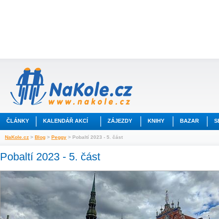
ČLÁNKY
KALENDÁŘ AKCÍ
ZÁJEZDY
KNIHY
BAZAR
S
NaKole.cz
>
Blog
>
Peggy
> Pobaltí 2023 - 5. část
Pobaltí 2023 - 5. část