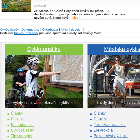
Cestování
Ze Srbska do Černé Hory aneb když v ráji pršelo... 3.
denAmbivalentní pocit je, když se vaše tchyně vybourá ve vašem
novém autě. Nebo když…
více »
Cyklozájezdy
|
Dokempu.cz
|
Cyklobazar
|
Aktivni dovolená
Perfektní
funkční oblečení
pro vaše sportovní aktivity, od značky Moira.
Cykloturistika
Městská cyklis
výlety, cestování, rekreační cyklistika
každý den na kole ve va
Články
Články
Diskuze
Diskuze
Kalendář akcí
Test skládacích kol
Cyklozájezdy
Elektrokola
Tipy na výlet
Bazar městských kol