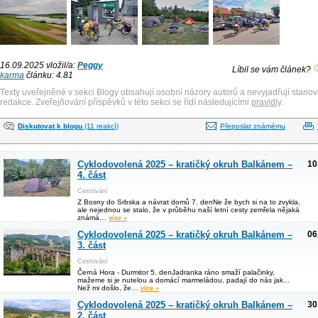
16.09.2025 vložil/a:
Peggy
Líbil se vám článek?
karma
článku: 4.81
Texty uveřejněné v sekci Blogy obsahují osobní názory autorů a nevyjadřují stanov
redakce. Zveřejňování příspěvků v této sekci se řídí následujícími
pravidly
.
Diskutovat k blogu
(11 reakcí)
Přeposlat známému
Cyklodovolená 2025 – kratičký okruh Balkánem –
10
4. část
Cestování
Z Bosny do Srbska a návrat domů 7. denNe že bych si na to zvykla,
ale nejednou se stalo, že v průběhu naší letní cesty zemřela nějaká
známá…
více »
Cyklodovolená 2025 – kratičký okruh Balkánem –
06
3. část
Cestování
Černá Hora - Durmitor 5. denJadranka ráno smaží palačinky,
mažeme si je nutelou a domácí marmeládou, padají do nás jak...
Než mi došlo, že…
více »
Cyklodovolená 2025 – kratičký okruh Balkánem –
30
2. část