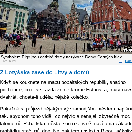
Symbolem Rigy jsou gotické domy nazývané Domy Černých hlav.
Foto: Autor
Další
Z Lotyšska zase do Litvy a domů
Když se kouknete na mapu pobaltských republik, snadno
pochopíte, proč se každá země kromě Estonska, musí navšt
dvakrát, chcete-li udělat nějaké kolečko.
Pokaždé si průjezd nějakým významnějším městem naplán
tak, abychom toho viděli co nejvíc a nenajeli zbytečně moc
kilometrů. Pobaltská města jsou relativně malá a na základn
prohlídku stačí půl dne. Nejinak tomu bylo i s Rigou, ačkoliv