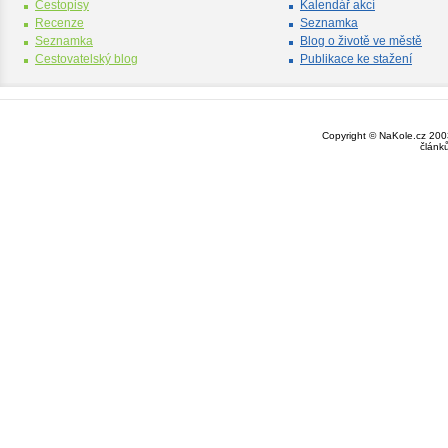
Cestopisy
Kalendář akcí
Recenze
Seznamka
Seznamka
Blog o životě ve městě
Cestovatelský blog
Publikace ke stažení
Copyright © NaKole.cz 2003
článk