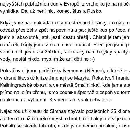
nejvyšších pobřežních dun v Evropě, z vrcholku je na ni pě
vyhlídka. Dál už není nic, konec, šlus a Rusko.
Když jsme pak nakládali kola na střechu té bárky, co nás m
odvézt přes záliv zpět na pevninu a pak ještě kus po řece, 
jsem si absolutně jistá, jestli cestu přežijí. Chlapi je tam jen
naházeli, bágly jsme z nich museli sundat. Přeci jen jsme p
sebou měli ještě asi 250 km, takže aby nám bicykly spadly
vody, nestál nikdo, myslím že ani děti ne :-)
Pokračovali jsme podél řeky Nemunas (Němen), o které je
v drsné litevské knize Jmenuji se Maryte. Řeka tvoří hranic
Kaliningradské oblasti a ve městě Smalininkai, kde jsme stá
přímo na jejím břehu, jsme podnikli špionáž alespoň ve for
nahlédnutí a vyfocení. K vidění tam však nebylo nic.
Najednou už k autu do Simnas zbývalo posledních 25 kilome
ale ten den už nemělo smysl to hrotit, nechali jsme si je na 
Pobaltí se skvěle tábořilo, nikde jsme neměli problém, člov