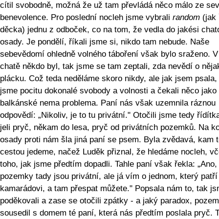
cítil svobodně, možná že už tam převládá něco málo ze se
benevolence. Pro poslední nocleh jsme vybrali
random
(jak 
děcka) jednu z odboček, co na tom, že vedla do jakési chat
osady. Je pondělí, říkali jsme si, nikdo tam nebude. Naše
sebevědomí ohledně volného táboření však bylo sraženo. V
chatě někdo byl, tak jsme se tam zeptali, zda nevědí o něj
plácku. Což teda neděláme skoro nikdy, ale jak jsem psala, 
jsme pocitu dokonalé svobody a volnosti a čekali něco jako
balkánské nema problema. Paní nás však uzemnila ráznou
odpovědí: „Nikoliv, je to tu privátní." Otočili jsme tedy řídítk
jeli pryč, někam do lesa, pryč od privátních pozemků. Na k
osady proti nám šla jiná paní se psem. Byla zvědavá, kam 
cestou jedeme, načež Luděk přiznal, že hledáme nocleh, vč
toho, jak jsme předtím dopadli. Tahle paní však řekla: „Ano,
pozemky tady jsou privátní, ale já vím o jednom, který pat
kamarádovi, a tam přespat můžete." Popsala nám to, tak j
poděkovali a zase se otočili zpátky - a jaký paradox, poze
sousedil s domem té paní, která nás předtím poslala pryč. 