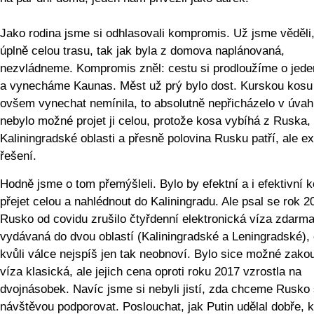
Jako rodina jsme si odhlasovali kompromis. Už jsme věděli
úplně celou trasu, tak jak byla z domova naplánovaná,
nezvládneme. Kompromis zněl: cestu si prodloužíme o jede
a vynecháme Kaunas. Měst už prý bylo dost. Kurskou kosu
ovšem vynechat nemínila, to absolutně nepřicházelo v úvah
nebylo možné projet ji celou, protože kosa vybíhá z Ruska,
Kaliningradské oblasti a přesně polovina Rusku patří, ale ex
řešení.
Hodně jsme o tom přemýšleli. Bylo by efektní a i efektivní 
přejet celou a nahlédnout do Kaliningradu. Ale psal se rok 2
Rusko od covidu zrušilo čtyřdenní elektronická víza zdarm
vydávaná do dvou oblastí (Kaliningradské a Leningradské),
kvůli válce nejspíš jen tak neobnoví. Bylo sice možné zakou
víza klasická, ale jejich cena oproti roku 2017 vzrostla na
dvojnásobek. Navíc jsme si nebyli jistí, zda chceme Rusko 
návštěvou podporovat. Poslouchat, jak Putin udělal dobře, 