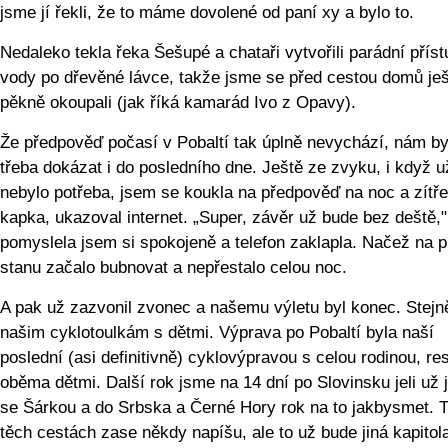
jsme jí řekli, že to máme dovolené od paní xy a bylo to.
Nedaleko tekla řeka Šešupé a chataři vytvořili parádní příst
vody po dřevěné lávce, takže jsme se před cestou domů je
pěkně okoupali (jak říká kamarád Ivo z Opavy).
Že předpověď počasí v Pobaltí tak úplně nevychází, nám by
třeba dokázat i do posledního dne. Ještě ze zvyku, i když u
nebylo potřeba, jsem se koukla na předpověď na noc a zítře
kapka, ukazoval internet. „Super, závěr už bude bez deště,"
pomyslela jsem si spokojeně a telefon zaklapla. Načež na p
stanu začalo bubnovat a nepřestalo celou noc.
A pak už zazvonil zvonec a našemu výletu byl konec. Stejně
našim cyklotoulkám s dětmi. Výprava po Pobaltí byla naší
poslední (asi definitivně) cyklovýpravou s celou rodinou, re
oběma dětmi. Další rok jsme na 14 dní po Slovinsku jeli už
se Šárkou a do Srbska a Černé Hory rok na to jakbysmet. 
těch cestách zase někdy napíšu, ale to už bude jiná kapitol