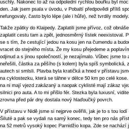
uschly. Nakonec to až na odpolední rychlou bouřku byl mo
den. Jak jsem psala v úvodu, v Pobaltí předpovědi příliš spo
nefungovaly, často bylo lépe (ale i hůře), než tvrdily modely
Takže zpátky do Klaipedy. Zaplatili jsme přívoz, což obnáše
zaplatit cestu tam a zpět, jednosměrný lístek neexistoval. P
se s tím, že cestující jedou na kosu jen na čumendu a budo
vracet do stejného místa. Že my kosu přejedeme a poplaví
odjinud a s jinou společností, je nezajímalo. Vůbec jsme to 
neřešili, částka za pěšího (s kolem) byla spíš symbolická, 
autech si smlsli. Plavba byla kratičká a hned v přístavu jsme
na cyklostezku, která se táhne v délce 50 km po celé kose.
na ni mají vjezd zakázaný a naopak cyklisté mají zákaz vj
silnici pro auta. A to mi přišlo fér. Stezka byla luxusní, vidit
zrovna před pár dny dostala nový hlaďoučký povrch.
V přístavu v Nidě jsme si nejprve ověřili, jak je to s tou lodí
Šiluté a pak se vydali na samý konec, tedy ten pro nás přís
na 52 metrů vysoký kopec Parnidžio kopa. Zde se nachází 