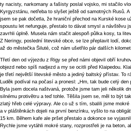
ty nacisty, narkomany a fašisty poslal vojsko, mi stačilo vlo
Kyrgyzstánu, netřeba to slyšet ještě od samotných Rusů. A
jsem se pak dočetla, že hraniční přechod na Kurské kose u
spoustu let nefunguje, přestalo to dávat smysl a návštěvu 
zavrhli úplně. Musela nám stačit alespoň půlka kosy, ta lite
Z Neringy, poslední litevské obce, se lze přeplavit lodí, do
až do městečka Šiluté, což nám ušetřilo pár dalších kilomet
Třetí den od výjezdu z Rigy se před námi objevil obří kruho
objezd nebo spíš nadjezd a my se ocitli před Klaipedou. Kla
je třetí největší litevské město a jediný baltský přístav. To 
Luděk podíval na počasí a pronesl: „Hm, tak bude celý den 
Byla jsem docela naštvaná, protože jsme tam jeli několik dní
silnému protivětru a teď tohle. Těšila jsem se, měl to být ta
zlatý hřeb celé výpravy. Ale co už s tím, sbalili jsme mokré
a v pláštěnkách dojeli na první benzínku, vyšlo to na obligá
15 km. Během kafe ale pršet přestalo a dokonce se vyjasnil
Rychle jsme vytáhli mokré stany, rozprostřeli je na beton, 