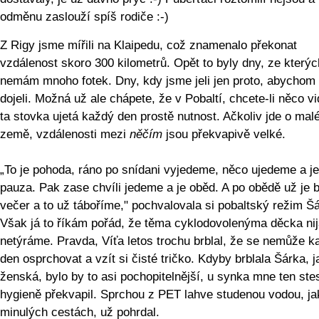
odměnu zaslouží spíš rodiče :-)
Z Rigy jsme mířili na Klaipedu, což znamenalo překonat
vzdálenost skoro 300 kilometrů. Opět to byly dny, ze kterýc
nemám mnoho fotek. Dny, kdy jsme jeli jen proto, abycho
dojeli. Možná už ale chápete, že v Pobaltí, chcete-li něco vid
ta stovka ujetá každý den prostě nutnost. Ačkoliv jde o mal
země, vzdálenosti mezi
něčím
jsou překvapivě velké.
„To je pohoda, ráno po snídani vyjedeme, něco ujedeme a je
pauza. Pak zase chvíli jedeme a je oběd. A po obědě už je 
večer a to už táboříme," pochvalovala si pobaltský režim Š
Však já to říkám pořád, že těma cyklodovolenýma děcka ni
netýráme. Pravda, Víťa letos trochu brblal, že se nemůže k
den osprchovat a vzít si čisté tričko. Kdyby brblala Šárka, 
ženská, bylo by to asi pochopitelnější, u synka mne ten ste
hygieně překvapil. Sprchou z PET lahve studenou vodou, ja
minulých cestách, už pohrdal.