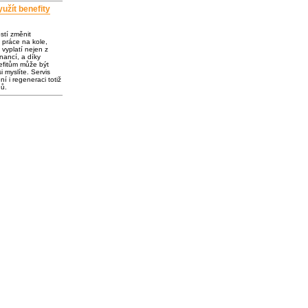
užít benefity
ostí změnit
 práce na kole,
vyplatí nejen z
inancí, a díky
fitům může být
i myslíte. Servis
í i regeneraci totiž
dů.