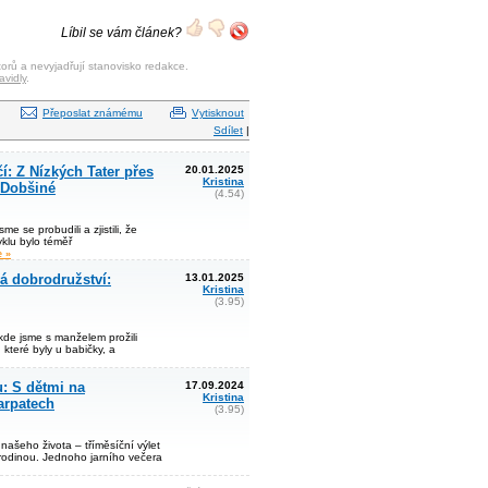
Líbil se vám článek?
orů a nevyjadřují stanovisko redakce.
avidly
.
Přeposlat známému
Vytisknout
Sdílet
|
: Z Nízkých Tater přes
20.01.2025
Kristina
 Dobšiné
(4.54)
e se probudili a zjistili, že
klu bylo téměř
e »
á dobrodružství:
13.01.2025
Kristina
(3.95)
kde jsme s manželem prožili
, které byly u babičky, a
: S dětmi na
17.09.2024
Kristina
arpatech
(3.95)
 našeho života – tříměsíční výlet
rodinou. Jednoho jarního večera