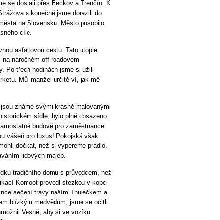
e se dostali přes Beckov a Trenčín. K
 Strážova a konečně jsme dorazili do
 města na Slovensku. Město působilo
asného cíle.
vnou asfaltovou cestu. Tato utopie
li na náročném off-roadovém
. Po třech hodinách jsme si užili
rketu. Můj manžel určitě ví, jak mě
ré jsou známé svými krásně malovanými
istorickém sídle, bylo plně obsazeno.
v samostatné budově pro zaměstnance.
ou vášeň pro luxus! Pokojská však
ohli dočkat, než si vypereme prádlo.
áváním lidových maleb.
lídku tradičního domu s průvodcem, než
likací Komoot provedl stezkou v kopci
dince sečení trávy naším Thulečkem a
šem blízkým medvědům, jsme se ocitli
umožnil Vesně, aby si ve vozíku