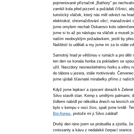
pojmenované příznačně „Bathory" po nechval
zamkli kola před pizzerií ​​a požádali číšnici, a
turistický vláček, který nás měl odvézt na hra
elektrokol, shromažďování věcí, manažování d
jsme omylem nechali Oskarovo kolo odemčené 
jsme si to až po nástupu na vláček a museli j
naším neobvyklým požadavkem, jestli by přesu
Naštěstí to udělali a my jsme im za to stále v
Samotný hrad je většinou v ruinách a pro děti n
ten den se konala honba za pokladem se spous
užil. Navzdory nesnesitelnému horku a větru
do tábora u jezera, stále motivovalo. Červenec
jsme ujídali šťavnaté mirabelky přímo z našich
Když jsme lepkaví a zpocení dorazili k Zelené 
Silvo stavěl stan. Kemp s umělými palmami, 
židlemi nabídl po několika dnech na lesních 
bylo v kempu v noci živo, spali jsme tvrdě. T
Big Agnes
, protože mi ji Silvo zalátal!
Druhý den ráno jsem se probudila a zjistila, že 
croissanty a kávu z nedaleké čerpací stanice.