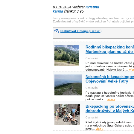
03.10.2024 vložil/a:
Kristina
karma
článku: 3.95
Texty uveřejněné v sekci Blogy obsahují osobní názory aut
Zveřejňování příspěvků v této sekci se řídí následujícími
pr
Diskutovat k blogu
(0 reakcí)
Rodinný bikepacking končí
Muránskou planinu až do
Cestování
Po noci strávené na horské chatě jsm
jedno z kol na mém zamčeném bicy
odmontované. Nebylo jasné,…
víc
Nekonečná bikepackingov
Objevování Velké Fatry
Cestování
Po návratu z hudebního festivalu, 
bouři, jsme se vrátili k našim dětem
pokračovali v…
více »
Bikepacking po Slovensku
dobrodružství v Malých K
Cestování
Před čtyřmi lety jsme podnikli cestu
na e-kolech po Španělsku s celou 
jsme…
více »