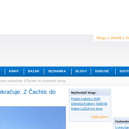
blogy o životě s k
KNIHY
BAZAR
SEZNAMKA
BLOGY
DISKUSE
SOUT
nsko pokračuje: Z Čachtic do Gaderské doliny
kračuje: Z Čachtic do
Nejčtenější blogy:
Polské kolečko 2026
Dámská Králický Sněžník
Kolem Lužických jezer
[
Další blogy
]
Vyzkoušej
Cyklozáj