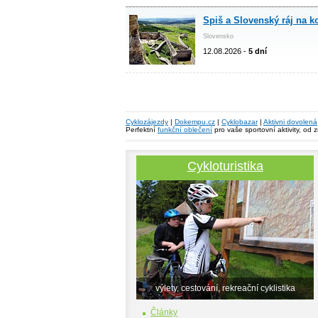
Spiš a Slovenský ráj na k
Slovensko
12.08.2026 -
5 dní
Cyklozájezdy
|
Dokempu.cz
|
Cyklobazar
|
Aktivni dovolená
Perfektní
funkční oblečení
pro vaše sportovní aktivity, od 
Cykloturistika
výlety, cestování, rekreační cyklistika
Články