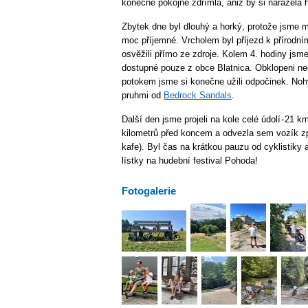
konečně pokojně zdřímla, aniž by si narážela 
Zbytek dne byl dlouhý a horký, protože jsme mus
moc příjemné. Vrcholem byl příjezd k přírodn
osvěžili přímo ze zdroje. Kolem 4. hodiny jsme 
dostupné pouze z obce Blatnica. Obklopeni 
potokem jsme si konečne užili odpočinek. Noh
pruhmi od
Bedrock Sandals
.
Další den jsme projeli na kole celé údolí - 21
kilometrů před koncem a odvezla sem vozík zp
kafe). Byl čas na krátkou pauzu od cyklistiky 
lístky na hudební festival Pohoda!
Fotogalerie