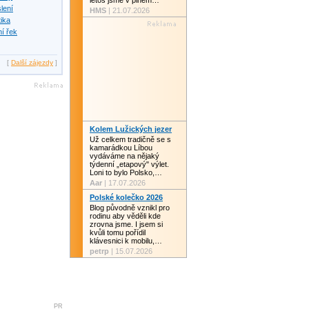
letos jsme v plném…
slení
HMS
| 21.07.2026
tika
í řek
[
Další zájezdy
]
Kolem Lužických jezer
Už celkem tradičně se s
kamarádkou Líbou
vydáváme na nějaký
týdenní „etapový" výlet.
Loni to bylo Polsko,…
Aar
| 17.07.2026
Polské kolečko 2026
Blog původně vznikl pro
rodinu aby věděli kde
zrovna jsme. I jsem si
kvůli tomu pořídil
klávesnici k mobilu,…
petrp
| 15.07.2026
PR