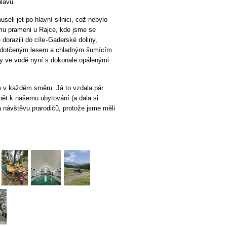
hlavu.
eli jet po hlavní silnici, což nebylo
ímu prameni u Rajce, kde jsme se
dorazili do cíle - Gaderské doliny,
nedotčeným lesem a chladným šumícím
y ve vodě nyní s dokonale opálenými
 km v každém směru. Já to vzdala pár
ět k našemu ubytování (a dala si
a návštěvu prarodičů, protože jsme měli