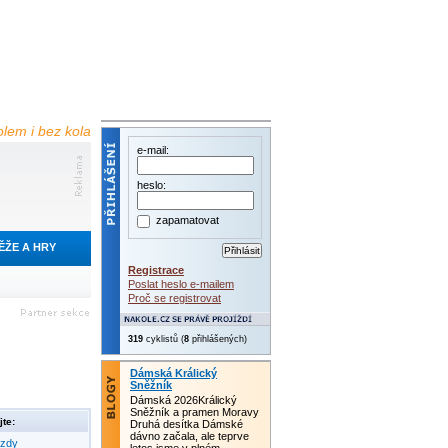
olem i bez kola
e-mail:
heslo:
zapamatovat
ĚŽE A HRY
Registrace
Poslat heslo e-mailem
Proč se registrovat
319
cyklistů (
8
přihlášených)
Dámská Králický
Sněžník
Dámská 2026Králický
Sněžník a pramen Moravy
te:
Druhá desítka Dámské
dávno začala, ale teprve
ezdy