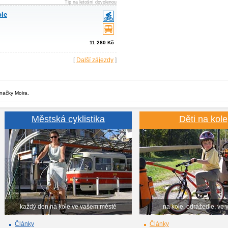
Tip na letošní dovolenou
ole
11 280 Kč
[
Další zájezdy
]
značky Moira.
Městská cyklistika
Děti na kole
každý den na kole ve vašem městě
na kole, odrážedle, ve 
Články
Články