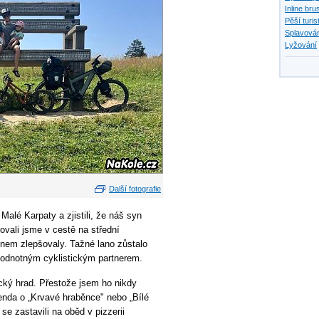
Inline bru
Pěší turis
Splavován
Lyžování
Další fotografie
alé Karpaty a zjistili, že náš syn
vali jsme v cestě na střední
em zlepšovaly. Tažné lano zůstalo
hodnotným cyklistickým partnerem.
cký hrad. Přestože jsem ho nikdy
enda o „Krvavé hraběnce" nebo „Bílé
e zastavili na oběd v pizzerii