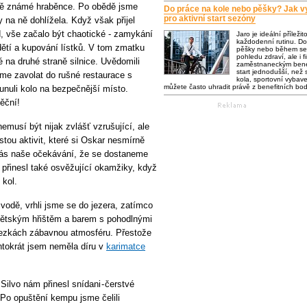
ně známé hraběnce. Po obědě jsme
Do práce na kole nebo pěšky? Jak vy
pro aktivní start sezóny
by na ně dohlížela. Když však přijel
d, vše začalo být chaotické - zamykání
Jaro je ideální příležit
každodenní rutinu. Do
ětí a kupování lístků. V tom zmatku
pěšky nebo během se 
pohledu zdraví, ale i f
na druhé straně silnice. Uvědomili
zaměstnaneckým bene
start jednodušší, než s
sme zavolat do rušné restaurace s
kola, sportovní vybaven
můžete často uhradit právě z benefitních bo
nuli kolo na bezpečnější místo.
děční!
emusí být nijak zvlášť vzrušující, ale
tou aktivit, které si Oskar nesmírně
 nás naše očekávání, že se dostaneme
 přinesl také osvěžující okamžiky, když
 kol.
vodě, vrhli jsme se do jezera, zatímco
dětským hřištěm a barem s pohodlnými
stezkách zábavnou atmosféru. Přestože
entokrát jsem neměla díru v
karimatce
Silvo nám přinesl snídani - čerstvé
 Po opuštění kempu jsme čelili