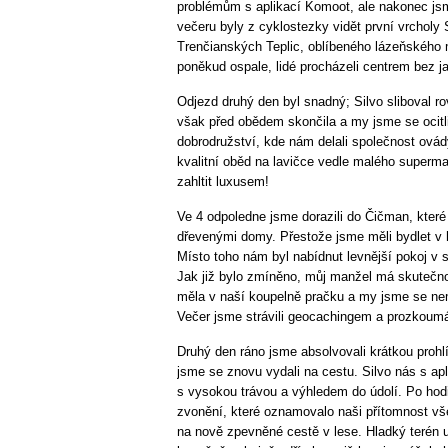
problémům s aplikací Komoot, ale nakonec jsm
večeru byly z cyklostezky vidět první vrcholy
Trenčianských Teplic, oblíbeného lázeňského
poněkud ospale, lidé procházeli centrem bez j
Odjezd druhý den byl snadný; Silvo sliboval ro
však před obědem skončila a my jsme se ocit
dobrodružství, kde nám delali společnost ovády
kvalitní oběd na lavičce vedle malého superma
zahltit luxusem!
Ve 4 odpoledne jsme dorazili do Čičman, kte
dřevenými domy. Přestože jsme měli bydlet v h
Místo toho nám byl nabídnut levnější pokoj 
Jak již bylo zmíněno, můj manžel má skutečn
měla v naší koupelně pračku a my jsme se nem
Večer jsme strávili geocachingem a prozkoum
Druhý den ráno jsme absolvovali krátkou proh
jsme se znovu vydali na cestu. Silvo nás s ap
s vysokou trávou a výhledem do údolí. Po ho
zvonění, které oznamovalo naši přítomnost v
na nově zpevněné cestě v lese. Hladký terén 