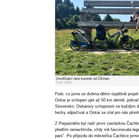
Osvěžující ráno kousek od Čičman.
Foto: Autor
Poté, co jsme se dvěma dětmi úspěšně projeli M
Oskar je schopen ujet až 50 km denně, pokračo
Slovensko. Oskarovy schopnosti se každým dn
hezky odpočívat a Oskar se stal pro nás plno
Z Piepasného byl naší první zastávkou Čachti
předtím nenavštívila, vždy mě fascinovala leg
paní". Po příjezdu do městečka Čachtice jsme s