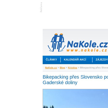
ČLÁNKY
KALENDÁŘ AKCÍ
ZÁJEZDY
NaKole.cz
>
Blog
>
Kristina
> Bikepacking přes Slove
Bikepacking přes Slovensko po
Gaderské doliny