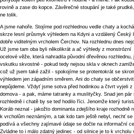
rovině a zase do kopce. Závěrečné stoupání je také prudké,
ne tolik.
A jsme nahoře. Stojíme pod rozhlednou vedle chaty a koch
skrze lesní průsmyk výhledem na Kdyni a vzdálený Český l
dobře viditelným vrcholem Čerchov. Na rozhlednu dnes nej
Už jsme tam oba byli několikrát a ač výhledy z monstrózní
ocelové věže, která nahradila původní dřevěnou rozhlednu, 
vskutku skvostné - pokud tedy nejsou skla v oknech zamlž
což už jsem také zažil - spokojíme se protentokrát se skr
výhledem jen západním směrem. Ani do chaty se občerstvit
nepůjdeme. Vždyť jsme sotva před hodinkou a čtvrt vyjeli z
domova - a pak, máme tatranky a muslityčky. Snad jen pár 
rozhledně i chatě by se teď hodilo říci. Jenomže který turist
Koráb neznal - jakožto dominanta zdejšího kraje rozhodně n
k vrcholům neznámým, a tak kdo tam ještě nebyl, nechť se
podívá a všechny zajímavé údaje se dočte na informační ce
Zvládne to i málo zdatný jedinec - od silnice je to k vrcholu