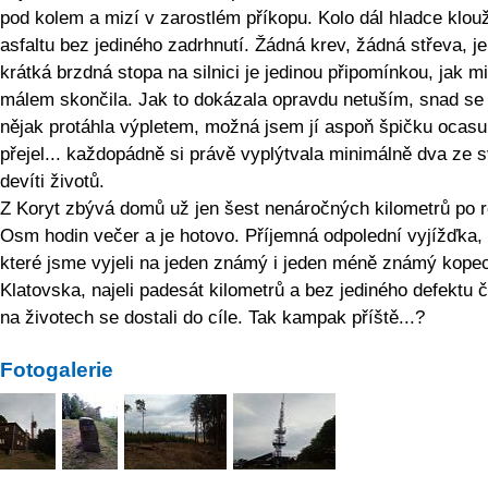
pod kolem a mizí v zarostlém příkopu. Kolo dál hladce klou
asfaltu bez jediného zadrhnutí. Žádná krev, žádná střeva, j
krátká brzdná stopa na silnici je jedinou připomínkou, jak mi
málem skončila. Jak to dokázala opravdu netuším, snad se
nějak protáhla výpletem, možná jsem jí aspoň špičku ocasu
přejel... každopádně si právě vyplýtvala minimálně dva ze 
devíti životů.
Z Koryt zbývá domů už jen šest nenáročných kilometrů po r
Osm hodin večer a je hotovo. Příjemná odpolední vyjížďka, 
které jsme vyjeli na jeden známý i jeden méně známý kope
Klatovska, najeli padesát kilometrů a bez jediného defektu č
na životech se dostali do cíle. Tak kampak příště...?
Fotogalerie