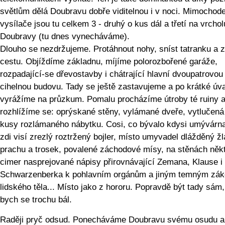
světlům dělá Doubravu dobře viditelnou i v noci. Mimocho
vysílače jsou tu celkem 3 - druhý o kus dál a třetí na vrcho
Doubravy (tu dnes vynecháváme).
Dlouho se nezdržujeme. Protáhnout nohy, sníst tatranku a z
cestu. Objíždíme základnu, míjíme polorozbořené garáže,
rozpadající-se dřevostavby i chátrající hlavní dvoupatrovou
cihelnou budovu. Tady se ještě zastavujeme a po krátké úv
vyrážíme na průzkum. Pomalu procházíme útroby té ruiny 
rozhlížíme se: oprýskané stěny, vylámané dveře, vytlučená
kusy rozlámaného nábytku. Cosi, co bývalo kdysi umývárn
zdi visí zrezlý roztržený bojler, místo umyvadel dlážděný žl
prachu a trosek, povalené záchodové mísy, na stěnách něk
cimer nasprejované nápisy přirovnávající Zemana, Klause i
Schwarzenberka k pohlavním orgánům a jiným temným zák
lidského těla... Místo jako z hororu. Popravdě být tady sám,
bych se trochu bál.
Raději pryč odsud. Ponecháváme Doubravu svému osudu a