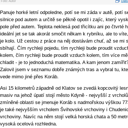
Foto: Autor
Další
Panuje horké letní odpoledne, potí se mi záda v autě, potí s
silnice pod autem a určitě se pěkně opotil i zajíc, který vysk
pole před autem. Teplota neklesá pod třicítku ani po čtvrté h
ideální jet se tak akorát smočit někam k rybníku, ale to víte
je kolo. Už cestou z práce na něj dostávám chuť, až se mi s
sbíhají. Čím rychleji pojedu, tím rychleji bude proudit vzduc
kolem, čím rychleji bude proudit vzduch kolem, tím více m
chladit - je to jednoduchá matematika. A kam jenom zamířit
Zalovil jsem v seznamu dobře známých tras a vybral tu, kte
vede mimo jiné přes Koráb.
Asi 15 kilometrů západně od Klatov se zvedá kopcovitý les
masiv na jehož úpatí stojí město Kdyně - nejvyšší z vrcholů
zmíněné oblasti se jmenuje Koráb s nadmořskou výškou 77
je také nejvyšším vrcholem Švihovské vrchoviny i Chudeni
vrchoviny. Navíc na něm stojí velká horská chata a 50 metr
vysoká ocelová rozhledna.