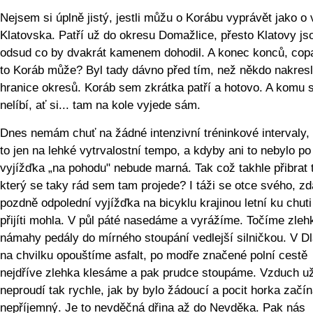
Nejsem si úplně jistý, jestli můžu o Korábu vyprávět jako o 
Klatovska. Patří už do okresu Domažlice, přesto Klatovy js
odsud co by dvakrát kamenem dohodil. A konec konců, cop
to Koráb může? Byl tady dávno před tím, než někdo nakresl
hranice okresů. Koráb sem zkrátka patří a hotovo. A komu s
nelíbí, ať si... tam na kole vyjede sám.
Dnes nemám chuť na žádné intenzivní tréninkové intervaly,
to jen na lehké vytrvalostní tempo, a kdyby ani to nebylo po 
vyjížďka „na pohodu" nebude marná. Tak což takhle přibrat t
který se taky rád sem tam projede? I táži se otce svého, zd
pozdně odpolední vyjížďka na bicyklu krajinou letní ku chut
přijíti mohla. V půl páté nasedáme a vyrážíme. Točíme zleh
námahy pedály do mírného stoupání vedlejší silničkou. V D
na chvilku opouštíme asfalt, po modře značené polní cestě
nejdříve zlehka klesáme a pak prudce stoupáme. Vzduch u
neproudí tak rychle, jak by bylo žádoucí a pocit horka začín
nepříjemný. Je to nevděčná dřina až do Nevděka. Pak nás