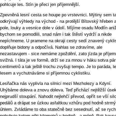
pohlcuje les. Stín je přeci jen příjemnější.
Zpevněná lesní cesta se houpe po vrstevnici. Mýtiny sem 
odkrývají výhledy na východ - na protější Bítovský hřeben 
pole, louky a vesnice dole v údolí. Míjíme osadu Modlín ani
bychom se pomodlili, snad nám i tak štěstí vydrží a nikde
nepíchneme. U pramene na okraji cesty sedí znavený cyklis
doplňuje bidony a odpočívá. Nahlas se zdravíme, ale
nezastavujem - sice nemáme zpoždění, zato jízda je příjem
svižná. I táta je ve formě, drží se za mnou v háku sotva pár
centimetrů a tak ještě trochu zvyšuji tempo. Je to paráda, l
lesem a vychutnáváme si příjemnou cyklistiku.
Lesňačka nás vyplivla na silnici mezi Mezholezy a Kdyní.
Uhýbáme doleva a znovu doleva. Teď přichází nejtěžší úsek
nejprudší stoupání. Nahodit nejlehčí převod, opřít se vší sil
pedálů a drápat se úzkou asfaltkou vzhůru pod hodně strm
úhlem. Zvládáme to oba statečně bez sesednutí, ač se rych
pohybuje kolem pěti kilometrů v hodině - a méně. Pak kous