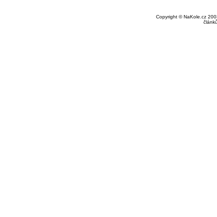
Copyright © NaKole.cz 2003
článk