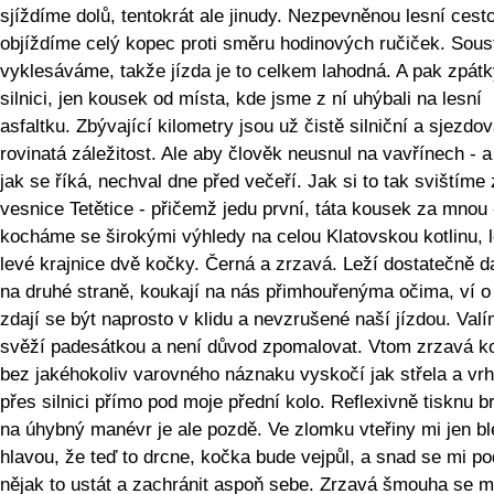
sjíždíme dolů, tentokrát ale jinudy. Nezpevněnou lesní cest
objíždíme celý kopec proti směru hodinových ručiček. Sou
vyklesáváme, takže jízda je to celkem lahodná. A pak zpát
silnici, jen kousek od místa, kde jsme z ní uhýbali na lesní
asfaltku. Zbývající kilometry jsou už čistě silniční a sjezdo
rovinatá záležitost. Ale aby člověk neusnul na vavřínech - a
jak se říká, nechval dne před večeří. Jak si to tak svištíme 
vesnice Tetětice - přičemž jedu první, táta kousek za mnou 
kocháme se širokými výhledy na celou Klatovskou kotlinu, l
levé krajnice dvě kočky. Černá a zrzavá. Leží dostatečně d
na druhé straně, koukají na nás přimhouřenýma očima, ví o
zdají se být naprosto v klidu a nevzrušené naší jízdou. Valí
svěží padesátkou a není důvod zpomalovat. Vtom zrzavá k
bez jakéhokoliv varovného náznaku vyskočí jak střela a vr
přes silnici přímo pod moje přední kolo. Reflexivně tisknu b
na úhybný manévr je ale pozdě. Ve zlomku vteřiny mi jen b
hlavou, že teď to drcne, kočka bude vejpůl, a snad se mi po
nějak to ustát a zachránit aspoň sebe. Zrzavá šmouha se m