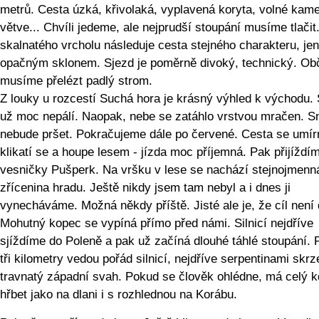
metrů. Cesta úzká, křivolaká, vyplavená koryta, volné kam
větve... Chvíli jedeme, ale nejprudší stoupání musíme tlačit
skalnatého vrcholu následuje cesta stejného charakteru, jen
opačným sklonem. Sjezd je poměrně divoký, technický. Ob
musíme přelézt padlý strom.
Z louky u rozcestí Suchá hora je krásný výhled k východu.
už moc nepálí. Naopak, nebe se zatáhlo vrstvou mračen. S
nebude pršet. Pokračujeme dále po červené. Cesta se umírn
klikatí se a houpe lesem - jízda moc příjemná. Pak přijíždí
vesničky Pušperk. Na vršku v lese se nachází stejnojmenn
zřícenina hradu. Ještě nikdy jsem tam nebyl a i dnes ji
vynecháváme. Možná někdy příště. Jisté ale je, že cíl není 
Mohutný kopec se vypíná přímo před námi. Silnicí nejdříve
sjíždíme do Poleně a pak už začíná dlouhé táhlé stoupání. 
tři kilometry vedou pořád silnicí, nejdříve serpentinami skrz
travnatý západní svah. Pokud se člověk ohlédne, má celý 
hřbet jako na dlani i s rozhlednou na Korábu.