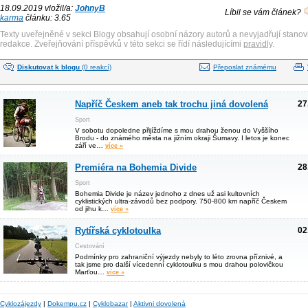
18.09.2019 vložil/a:
JohnyB
Líbil se vám článek?
karma
článku: 3.65
Texty uveřejněné v sekci Blogy obsahují osobní názory autorů a nevyjadřují stanov
redakce. Zveřejňování příspěvků v této sekci se řídí následujícími
pravidly
.
Diskutovat k blogu
(0 reakcí)
Přeposlat známému
Napříč Českem aneb tak trochu jiná dovolená
27
Sport
V sobotu dopoledne přijíždíme s mou drahou ženou do Vyššího
Brodu - do známého města na jižním okraji Šumavy. I letos je konec
září ve…
více »
Premiéra na Bohemia Divide
28
Sport
Bohemia Divide je název jednoho z dnes už asi kultovních
cyklistických ultra-závodů bez podpory. 750-800 km napříč Českem
od jihu k…
více »
Rytířská cyklotoulka
02
Cestování
Podmínky pro zahraniční výjezdy nebyly to léto zrovna příznivé, a
tak jsme pro další vícedenní cyklotoulku s mou drahou polovičkou
Marťou…
více »
Cyklozájezdy
|
Dokempu.cz
|
Cyklobazar
|
Aktivni dovolená