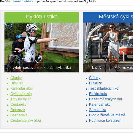
Perfektní
funkční oblečení
pro vaše sportovní aktivity, od značky Moira.
Cykloturistika
Městská cyklis
výlety, cestování, rekreační cyklistika
každý den na kole ve va
Články
Články
Diskuze
Diskuze
Kalendář akcí
Test skládacích kol
Cyklozájezdy
Elektrokola
Tipy na výlet
Bazar městských kol
Cestopisy
Kalendář akcí
Recenze
Seznamka
Seznamka
Blog o životě ve městě
Cestovatelský blog
Publikace ke stažení