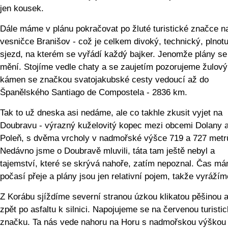
jen kousek.
Dále máme v plánu pokračovat po žluté turistické značce na
vesničce Branišov - což je celkem divoký, technický, plnot
sjezd, na kterém se vyřádí každý bajker. Jenomže plány se
mění. Stojíme vedle chaty a se zaujetím pozorujeme žulový
kámen se značkou svatojakubské cesty vedoucí až do
Španělského Santiago de Compostela - 2836 km.
Tak to už dneska asi nedáme, ale co takhle zkusit vyjet na
Doubravu - výrazný kuželovitý kopec mezi obcemi Dolany 
Poleň, s dvěma vrcholy v nadmořské výšce 719 a 727 metr
Nedávno jsme o Doubravě mluvili, táta tam ještě nebyl a
tajemství, které se skrývá nahoře, zatím nepoznal. Čas m
počasí přeje a plány jsou jen relativní pojem, takže vyrážím
Z Korábu sjíždíme severní stranou úzkou klikatou pěšinou 
zpět po asfaltu k silnici. Napojujeme se na červenou turisti
značku. Ta nás vede nahoru na Horu s nadmořskou výškou