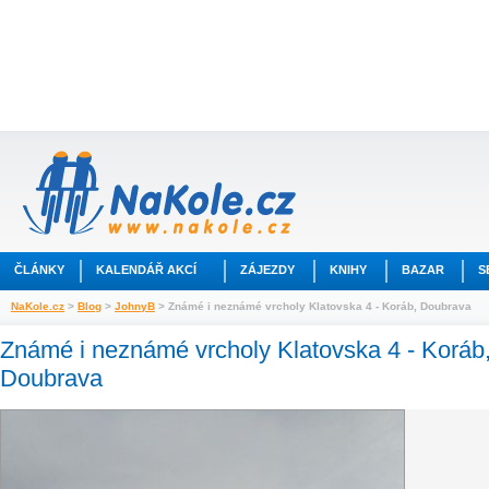
ČLÁNKY
KALENDÁŘ AKCÍ
ZÁJEZDY
KNIHY
BAZAR
S
NaKole.cz
>
Blog
>
JohnyB
> Známé i neznámé vrcholy Klatovska 4 - Koráb, Doubrava
Známé i neznámé vrcholy Klatovska 4 - Koráb
Doubrava