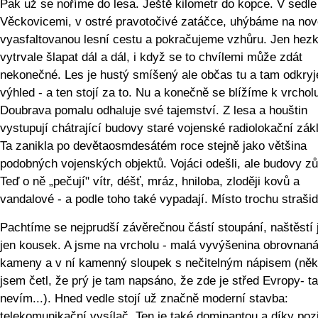
Pak už se noříme do lesa. Ještě kilometr do kopce. V sedle
Věckovicemi, v ostré pravotočivé zatáčce, uhýbáme na nov
vyasfaltovanou lesní cestu a pokračujeme vzhůru. Jen hez
vytrvale šlapat dál a dál, i když se to chvílemi může zdát
nekonečné. Les je hustý smíšený ale občas tu a tam odkryj
výhled - a ten stojí za to. Nu a konečně se blížíme k vrchol
Doubrava pomalu odhaluje své tajemství. Z lesa a houštin
vystupují chátrající budovy staré vojenské radiolokační zák
Ta zanikla po devětaosmdesátém roce stejně jako většina
podobných vojenských objektů. Vojáci odešli, ale budovy zů
Teď o ně „pečují" vítr, déšť, mráz, hniloba, zloději kovů a
vandalové - a podle toho také vypadají. Místo trochu strašid
Pachtíme se nejprudší závěrečnou částí stoupání, naštěstí j
jen kousek. A jsme na vrcholu - malá vyvýšenina obrovnan
kameny a v ní kamenný sloupek s nečitelným nápisem (ně
jsem četl, že prý je tam napsáno, že zde je střed Evropy- t
nevím...). Hned vedle stojí už značně moderní stavba:
telekomunikační vysílač. Ten je také dominantou a díky po