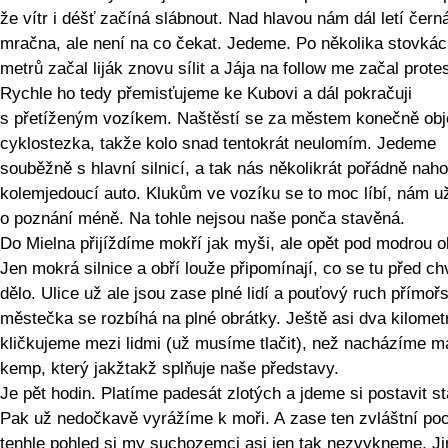
že vítr i déšť začíná slábnout. Nad hlavou nám dál letí čern
mračna, ale není na co čekat. Jedeme. Po několika stovká
metrů začal liják znovu sílit a Jája na follow me začal prote
Rychle ho tedy přemisťujeme ke Kubovi a dál pokračuji
s přetíženým vozíkem. Naštěstí se za městem konečně obj
cyklostezka, takže kolo snad tentokrát neulomím. Jedeme
souběžně s hlavní silnicí, a tak nás několikrát pořádně naho
kolemjedoucí auto. Klukům ve vozíku se to moc líbí, nám u
o poznání méně. Na tohle nejsou naše ponča stavěná.
Do Mielna přijíždíme mokří jak myši, ale opět pod modrou o
Jen mokrá silnice a obří louže připomínají, co se tu před chv
dělo. Ulice už ale jsou zase plné lidí a pouťový ruch přímoř
městečka se rozbíhá na plné obrátky. Ještě asi dva kilomet
kličkujeme mezi lidmi (už musíme tlačit), než nacházíme m
kemp, který jakžtakž splňuje naše představy.
Je pět hodin. Platíme padesát zlotých a jdeme si postavit st
Pak už nedočkavě vyrážíme k moři. A zase ten zvláštní poci
tenhle pohled si my suchozemci asi jen tak nezvykneme. Ji