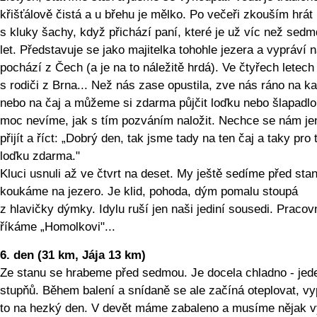
křišťálově čistá a u břehu je mělko. Po večeři zkouším hrát
s kluky šachy, když přichází paní, které je už víc než sed
let. Představuje se jako majitelka tohohle jezera a vypráví 
pochází z Čech (a je na to náležitě hrdá). Ve čtyřech letech
s rodiči z Brna... Než nás zase opustila, zve nás ráno na ka
nebo na čaj a můžeme si zdarma půjčit loďku nebo šlapadlo
moc nevíme, jak s tím pozváním naložit. Nechce se nám je
přijít a říct: „Dobrý den, tak jsme tady na ten čaj a taky pro 
loďku zdarma."
Kluci usnuli až ve čtvrt na deset. My ještě sedíme před st
koukáme na jezero. Je klid, pohoda, dým pomalu stoupá
z hlavičky dýmky. Idylu ruší jen naši jediní sousedi. Pracov
říkáme „Homolkovi"...
6. den (31 km, Jája 13 km)
Ze stanu se hrabeme před sedmou. Je docela chladno - jed
stupňů. Během balení a snídaně se ale začíná oteplovat, v
to na hezký den. V devět máme zabaleno a musíme nějak v