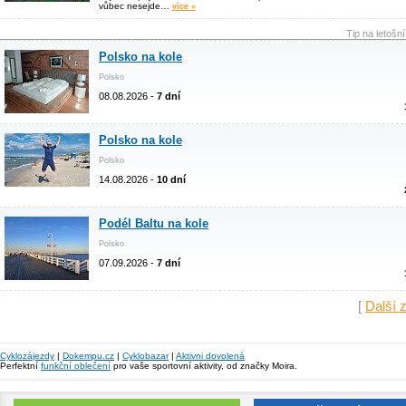
vůbec nesejde…
více »
Tip na letošn
Polsko na kole
Polsko
08.08.2026 -
7 dní
Polsko na kole
Polsko
14.08.2026 -
10 dní
Podél Baltu na kole
Polsko
07.09.2026 -
7 dní
[
Další 
Cyklozájezdy
|
Dokempu.cz
|
Cyklobazar
|
Aktivni dovolená
Perfektní
funkční oblečení
pro vaše sportovní aktivity, od značky Moira.