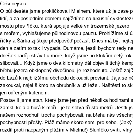
Češi nejsou.
O půl desáté jsme prokličkovali Mielnem, které už je zase p
lidí, a za posledním domem najíždíme na luxusní cyklostez
mostu přes říčku, která spojuje velké vnitrozemské jezero
s mořem, vyhlašujeme půlhodinovou pauzu. Prohlížíme si ú
říčky a Šárka zjišťuje předpověď počasí. Dnes má být nejtep
den a zatím to tak i vypadá. Dumáme, jestli bychom tedy n
dnešek raději strávit u moře, když jsme ho klukům celý rok
slibovali... Když jsme o dva kilometry dál objevili tichý kem
břehu jezera obklopený divočinou, je rozhodnuto. Ještě zaj
do Lazů k nejbližšímu obchodu dokoupit proviant. Jája se 
zakoukal, najel šikmo na obrubník a už ležel. Naštěstí to sk
jen odřeným kolenem.
Postavili jsme stan, který jsme jen před několika hodinami sb
zamkli kola a hurá k moři - je to sotva tři sta metrů. Jestli 
našem rozhodnutí trochu pochybovali, na břehu nás všechn
pochybnosti přešly. Pláž máme skoro sami pro sebe. (Jaký 
rozdíl proti nacpaným plážím v Mielnu!) Sluníčko svítí, vlny