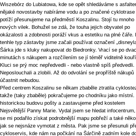
Wiszebórz do Lubiatowa, kde se opět shledáváme s asfalte
nějaké novostavby nabíráme vodu a po značené cyklotrase
potíží přesunujeme na předměstí Koszalinu. Stojí tu mnoho
nových vilek. Bohužel se zdá, že touha jejich obyvatel po
okázalosti a zdobnosti poráží vkus a estetiku na plné čáře.
tenhle typ zástavby jsme začali používat označení „disneyl
Šárka jde s kluky nakupovat do Biedronky. Vrací se po dvac
minutách s nákupem a rozčílením se jí téměř viditelně kouří
Kluci se prý moc nepředvedli - nebo vlastně spíš předvedli.
Neposlouchali a zlobili. Až do odvolání se propříště nákupů
účastnit nebudou.
Před centrem Koszalinu se někam zbaběle ztratila cykloste
takže (taky zbaběle) pokračujeme po chodníku jako místní.
historickou budovu pošty a zastavujeme před kostelem
Nejsvětější Panny Marie. Vydal jsem se hledat infocentrum,
se mi podařilo získat podrobnější mapu pobřeží a také někol
jak se nejsnáze vymotat z města. Pak jsme se přesunuli př
cykloservis, kde nám na počkání na Šárčině zadním kole dop