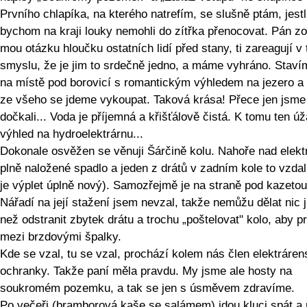
Prvního chlapíka, na kterého natrefím, se slušně ptám, jestl
bychom na kraji louky nemohli do zítřka přenocovat. Pán z
mou otázku hloučku ostatních lidí před stany, ti zareagují v
smyslu, že je jim to srdečně jedno, a máme vyhráno. Staví
na místě pod borovicí s romantickým výhledem na jezero a 
ze všeho se jdeme vykoupat. Taková krása! Přece jen jsme
dočkali... Voda je příjemná a křišťálově čistá. K tomu ten ú
výhled na hydroelektrárnu...
Dokonale osvěžen se věnuji Šárčině kolu. Nahoře nad elekt
plně naložené spadlo a jeden z drátů v zadním kole to vzdal
je výplet úplně nový). Samozřejmě je na straně pod kazetou
Nářadí na její stažení jsem nevzal, takže nemůžu dělat nic j
než odstranit zbytek drátu a trochu „poštelovat" kolo, aby p
mezi brzdovými špalky.
Kde se vzal, tu se vzal, prochází kolem nás člen elektráre
ochranky. Takže paní měla pravdu. My jsme ale hosty na
soukromém pozemku, a tak se jen s úsměvem zdravíme.
Po večeři (bramborová kaše se salámem) jdou kluci spát a