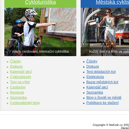
Cykloturistika
Městská cyklis
výlety, cestování, rekreační cyklistika
každý den na kole ve va
Články
Články
Diskuze
Diskuze
Kalendář akcí
Test skládacích kol
Cyklozájezdy
Elektrokola
Tipy na výlet
Bazar městských kol
Cestopisy
Kalendář akcí
Recenze
Seznamka
Seznamka
Blog o životě ve městě
Cestovatelský blog
Publikace ke stažení
Copyright © NaKole.cz 2003
článk