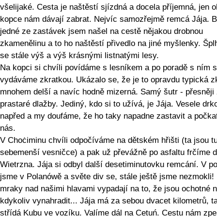
všelijaké. Cesta je naštěstí sjízdná a docela příjemná, jen 
kopce nám dávají zabrat. Nejvíc samozřejmě remcá Jája.
jedné ze zastávek jsem našel na cestě nějakou drobnou
zkamenělinu a to ho naštěstí přivedlo na jiné myšlenky. Šp
se stále výš a výš krásnými listnatými lesy.
Na kopci si chvíli povídáme s lesníkem a po poradě s ním 
vydáváme zkratkou. Ukázalo se, že je to opravdu typická z
mnohem delší a navíc hodně mizerná. Samý šutr - přesněji
prastaré dlažby. Jediný, kdo si to užívá, je Jája. Vesele drk
napřed a my doufáme, že ho taky napadne zastavit a počka
nás.
V Choċiminu chvíli odpočíváme na dětském hřišti (ta jsou tu
sebemenší vesničce) a pak už převážně po asfaltu frčíme 
Wietrzna. Jája si odbyl další desetiminutovku remcání. V p
jsme v Polanówě a světe div se, stále ještě jsme nezmokli! 
mraky nad našimi hlavami vypadají na to, že jsou ochotné 
kdykoliv vynahradit... Jája má za sebou dvacet kilometrů, t
střídá Kubu ve vozíku. Valíme dál na Cetuń. Cestu nám zpe