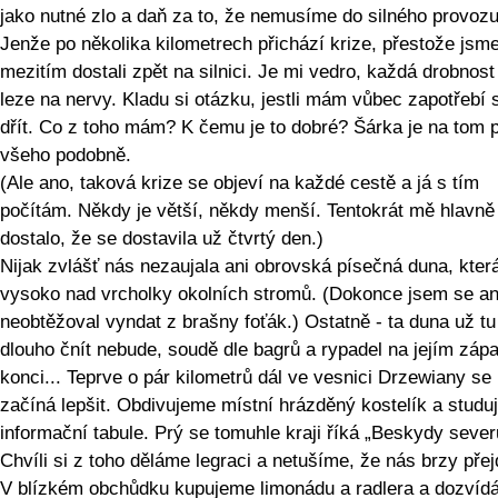
jako nutné zlo a daň za to, že nemusíme do silného provozu
Jenže po několika kilometrech přichází krize, přestože jsm
mezitím dostali zpět na silnici. Je mi vedro, každá drobnost
leze na nervy. Kladu si otázku, jestli mám vůbec zapotřebí 
dřít. Co z toho mám? K čemu je to dobré? Šárka je na tom 
všeho podobně.
(Ale ano, taková krize se objeví na každé cestě a já s tím
počítám. Někdy je větší, někdy menší. Tentokrát mě hlavně
dostalo, že se dostavila už čtvrtý den.)
Nijak zvlášť nás nezaujala ani obrovská písečná duna, která
vysoko nad vrcholky okolních stromů. (Dokonce jsem se an
neobtěžoval vyndat z brašny foťák.) Ostatně - ta duna už tu
dlouho čnít nebude, soudě dle bagrů a rypadel na jejím záp
konci... Teprve o pár kilometrů dál ve vesnici Drzewiany se
začíná lepšit. Obdivujeme místní hrázděný kostelík a stud
informační tabule. Prý se tomuhle kraji říká „Beskydy sever
Chvíli si z toho děláme legraci a netušíme, že nás brzy přej
V blízkém obchůdku kupujeme limonádu a radlera a dozví