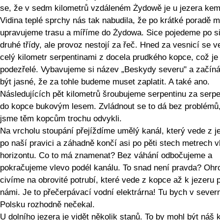
se, že v sedm kilometrů vzdáleném Żydowě je u jezera kem
Vidina teplé sprchy nás tak nabudila, že po krátké poradě m
upravujeme trasu a míříme do Żydowa. Sice pojedeme po sil
druhé třídy, ale provoz nestojí za řeč. Hned za vesnicí se 
celý kilometr serpentinami z docela prudkého kopce, což je
podezřelé. Vybavujeme si název „Beskydy severu" a začín
být jasné, že za tohle budeme muset zaplatit. A také ano.
Následujících pět kilometrů šroubujeme serpentinu za serpe
do kopce bukovým lesem. Zvládnout se to dá bez problémů,
jsme těm kopcům trochu odvykli.
Na vrcholu stoupání přejíždíme umělý kanál, který vede z j
po naší pravici a záhadně končí asi po pěti stech metrech v
horizontu. Co to má znamenat? Bez váhání odbočujeme a
pokračujeme vlevo podél kanálu. To snad není pravda? Oh
civíme na obrovité potrubí, které vede z kopce až k jezeru 
námi. Je to přečerpávací vodní elektrárna! Tu bych v sever
Polsku rozhodně nečekal.
U dolního jezera je vidět několik stanů. To by mohl být náš