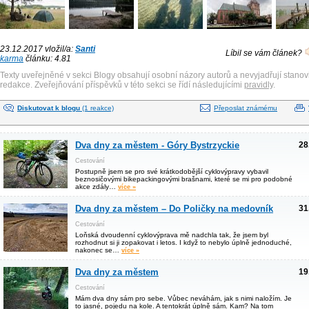
23.12.2017 vložil/a:
Santi
Líbil se vám článek?
karma
článku: 4.81
Texty uveřejněné v sekci Blogy obsahují osobní názory autorů a nevyjadřují stanov
redakce. Zveřejňování příspěvků v této sekci se řídí následujícími
pravidly
.
Diskutovat k blogu
(1 reakce)
Přeposlat známému
Dva dny za městem - Góry Bystrzyckie
28
Cestování
Postupně jsem se pro své krátkodobější cyklovýpravy vybavil
beznosičovými bikepackingovými brašnami, které se mi pro podobné
akce zdály…
více »
Dva dny za městem – Do Poličky na medovník
31
Cestování
Loňská dvoudenní cyklovýprava mě nadchla tak, že jsem byl
rozhodnut si ji zopakovat i letos. I když to nebylo úplně jednoduché,
nakonec se…
více »
Dva dny za městem
19
Cestování
Mám dva dny sám pro sebe. Vůbec neváhám, jak s nimi naložím. Je
to jasné, pojedu na kole. A tentokrát úplně sám. Kam? Na tom