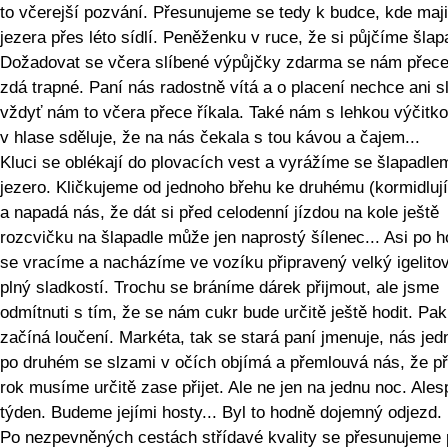
to včerejší pozvání. Přesunujeme se tedy k budce, kde maji
jezera přes léto sídlí. Peněženku v ruce, že si půjčíme šlap
Dožadovat se včera slíbené výpůjčky zdarma se nám přece
zdá trapné. Paní nás radostně vítá a o placení nechce ani s
vždyť nám to včera přece říkala. Také nám s lehkou výčitk
v hlase sděluje, že na nás čekala s tou kávou a čajem...
Kluci se oblékají do plovacích vest a vyrážíme se šlapadle
jezero. Kličkujeme od jednoho břehu ke druhému (kormidlují
a napadá nás, že dát si před celodenní jízdou na kole ještě
rozcvičku na šlapadle může jen naprostý šílenec... Asi po h
se vracíme a nacházíme ve vozíku připravený velký igelitov
plný sladkostí. Trochu se bráníme dárek přijmout, ale jsme
odmítnuti s tím, že se nám cukr bude určitě ještě hodit. Pak
začíná loučení. Markéta, tak se stará paní jmenuje, nás je
po druhém se slzami v očích objímá a přemlouvá nás, že př
rok musíme určitě zase přijet. Ale ne jen na jednu noc. Ale
týden. Budeme jejími hosty... Byl to hodně dojemný odjezd.
Po nezpevněných cestách střídavé kvality se přesunujeme 