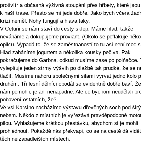
protivítr a občasná výživná stoupání přes hřbety, které jso
k naší trase. Přesto se mi jede dobře. Jako bych včera žád
krizi neměl. Nohy fungují a hlava taky.
V Cetuńi se nám staví do cesty sklep. Máme hlad, takže
neváháme a dokupujeme proviant. (Okolo se poflakuje něko
opilců. Vypadá to, že se zaměstnaností to tu asi není moc s
Hlad zaháníme jogurtem a několika kousky pečiva. Pak
pokračujeme do Garbna, odkud musíme zase po polňačce. 
vylepšuje jeden strmý výšvih po dlažbě tak prudké, že se n
tlačit. Musíme nahoru společnými silami vyrvat jedno kolo 
druhém. Tři lesní dělníci opodál se evidentně dobře baví. Ž
nám pomohli, je ani nenapadne. Ale co bychom neudělali pr
pobavení ostatních, že?
Ve vsi Karsino nacházíme výstavu dřevěných soch pod šir
nebem. Někdo z místních je vyřezává pravděpodobně moto
pilou. Vyhlašujeme krátkou přestávku, abychom si je mohli
prohlédnout. Pokaždé nás překvapí, co se na cestě dá vidět
těch nejzapadlejších místech.