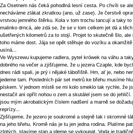
Za Osetnem nás čeká pohodlná lesní cesta. Po chvíli se al
necháváme zlákat zkratkou (ano, už zase). Je čerstvě opr
vrstvou jemného štěrku. Kola v tom trochu tancují a taky to
malinko drncá, ale zdá se, že se v tom celkem jet dá a těch
ušetřených kilometrů za to stojí. Projet to skutečně šlo, ale 
toho máme dost. Jája se opět stěhuje do vozíku a okamžitě
usíná...
Ve Wyszewu kupujeme radlera, pytel krówek na váhu a tak
dobrého na večer a zjišťujeme, že u jezera Czaple, kde by
dnes rádi spali, je prý i nějaké tábořiště. Hm, ať je, nebo nen
jedeme tam. Posledních pár set metrů ke břehu musíme hl
pískem. V jednom místě se mi kolo smeklo tak rychle, že j
nestačil ani opřít nohou o zem a skutálel jsem se do jehličí.
jsou mým akrobatickým číslem nadšení a marně se dožaduj
reprízy...
Zjišťujeme, že jezero je soukromé a stejně tak i skromné tá
na jeho břehu. Kromě nás je tu jen jedna rodina. Platíme pa
zlotých, stavíme stan a jdeme se vykoupat. Voda je tradičn