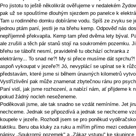
Pro jistotu to ještě několikrát ověřujeme v nedalekém Żydo
pak už se spouštíme dlouhým sjezdem po panelce k elektrá
Tam u rodinného domku dobíráme vodu. Spíš ze zvyku se j
jednou ptám paní, jestli je na břehu kemp. Odpověď nás dos
nepříjemně překvapila. Kemp tam před dvěma lety býval. P
ale zrušili a těch pár stanů stojí na soukromém pozemku. J
břehu se tábořit nesmí, pravidelně tu obchází ochranka z
elektrárny... To snad ne?! My si přece musíme dát sprchu?
aspoň vykoupat v jezeře?! Jó, nevyplácí se upínat se k rů
představám, které jsme si během únavných kilometrů vytvoři
Vystřízlivění pak může znamenat zbytečnou ránu pro psych
Paní vidí, jak jsme rozhození, a nabízí nám, ať přijdeme k n
pokud žádný nocleh neseženeme.
Poděkovali jsme, ale tak snadno se vzdát nemíníme. Jet ji
nechceme. Jednak se připozdívá a jednak se nechceme vzd
koupele v jezeře. Rozhodl jsem se pro poněkud vyděračsko
taktiku. Beru oba kluky za ruku a mířím přímo mezi cedulem
nápisy „Soukromý pozemek" a „Zákaz vstupu" ke skupince 