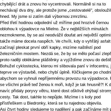
chybějící drát a znovu ho vycentrovali. Normálně si na to
nechávají dva dny, ale protože jsme „cestovatelé", obsloužil
hned. My jsme si zatím dali výbornou zmrzlinu.
Před třetí hodinou odpolední už míříme pod hrozivě černou
oblohou k výpadovce na Mielno. Že v nejbližších minutách
nezmokneme, by se asi neodvážil doufat ani největší optimi
takže máme docela naspěch. Ve chvíli, kdy o vyhřátý asfalt
začínají pleskat první obří kapky, mizíme naštěstí pod
železničním mostem. Nezdá se, že by se mělo počasí zlepši
proto raději oblékáme pláštěnky a vyjíždíme znovu do deště
Bohužel cyklostezka, kterou mi slibovala paní v infocentru, 
teprve ve výstavbě, nebo chybí úplně. Kličkujeme po chodn
abychom se vyhnuli nepříjemnému provozu na výpadovce. 
se všichni právě teď ženou k moři, když je tak hnusně?! K d
navíc přidaly poryvy větru, které dost ošklivě ohýbají strom
cesty. Tak dost, takhle to nepůjde. Mizíme i s koly pod
přístřeškem u Biedronky, která se tu najednou objevila.
Asi čtvrt hodiny sledujeme to nadělení a pak začínáme mít p