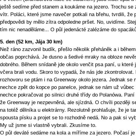
ještě sedíme před stanem a koukáme na jezero. Trochu se
vítr. Poláci, které jsme navečer potkali na břehu, tvrdili, že 
předpovědi by mělo zítra odpoledne pršet. No, uvidíme. Ste
tím nic nenaděláme... O půl jedenácté zalézáme do spacáků
5. den (52 km, Jája 30 km)
Než ráno zazvonil budík, přešlo několik přeháněk a i během
občas poprchává. Je dusno a šedivé mraky na obloze nevěs
dobrého. Během snídaně jde okolo venčit psa paní, u které
včera brali vodu. Skoro to vypadá, že nás jde zkontrolovat
rozhovoru se ptám i na Greenway okolo jezera. Jednak se
nechce zpět do kopce po panelce, jednak se nám už vůbec
nechce pokračovat po silnici druhé třídy do Polanówa. Paní 
že Greenway je nezpevněná, ale sjízdná. O chvíli později s
na totéž dělníka u elektrárny. Rezolutně prohlašuje, že je t
spousta písku a projet se to rozhodně nedá. No a pak si vyb
My už jsme si vlastně vybrali. Zkusíme to.
O půl deváté sedáme na kola a míříme za jezero. Počasí je 