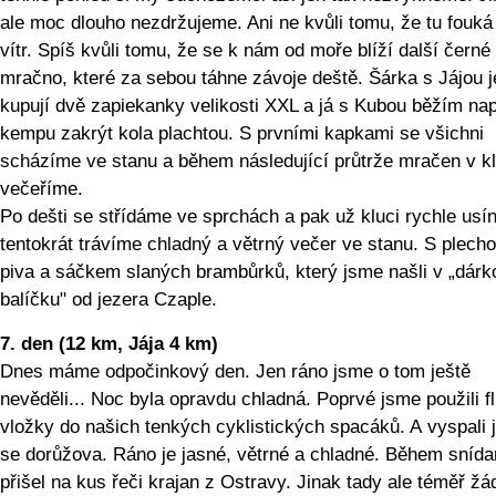
ale moc dlouho nezdržujeme. Ani ne kvůli tomu, že tu fouká
vítr. Spíš kvůli tomu, že se k nám od moře blíží další černé
mračno, které za sebou táhne závoje deště. Šárka s Jájou j
kupují dvě zapiekanky velikosti XXL a já s Kubou běžím na
kempu zakrýt kola plachtou. S prvními kapkami se všichni
scházíme ve stanu a během následující průtrže mračen v kl
večeříme.
Po dešti se střídáme ve sprchách a pak už kluci rychle usín
tentokrát trávíme chladný a větrný večer ve stanu. S plech
piva a sáčkem slaných brambůrků, který jsme našli v „dár
balíčku" od jezera Czaple.
7. den (12 km, Jája 4 km)
Dnes máme odpočinkový den. Jen ráno jsme o tom ještě
nevěděli... Noc byla opravdu chladná. Poprvé jsme použili f
vložky do našich tenkých cyklistických spacáků. A vyspali
se dorůžova. Ráno je jasné, větrné a chladné. Během sníd
přišel na kus řeči krajan z Ostravy. Jinak tady ale téměř žá