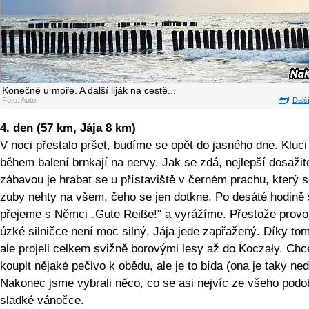
Konečně u moře. A další liják na cestě...
Foto: Autor
Další
4. den (57 km, Jája 8 km)
V noci přestalo pršet, budíme se opět do jasného dne. Kluc
během balení brnkají na nervy. Jak se zdá, nejlepší dosažit
zábavou je hrabat se u přístaviště v černém prachu, který s
zuby nehty na všem, čeho se jen dotkne. Po desáté hodině 
přejeme s Němci „Gute Reiße!" a vyrážíme. Přestože provo
úzké silničce není moc silný, Jája jede zapřažený. Díky to
ale projeli celkem svižně borovými lesy až do Koczały. Ch
koupit nějaké pečivo k obědu, ale je to bída (ona je taky ned
Nakonec jsme vybrali něco, co se asi nejvíc ze všeho podo
sladké vánočce.