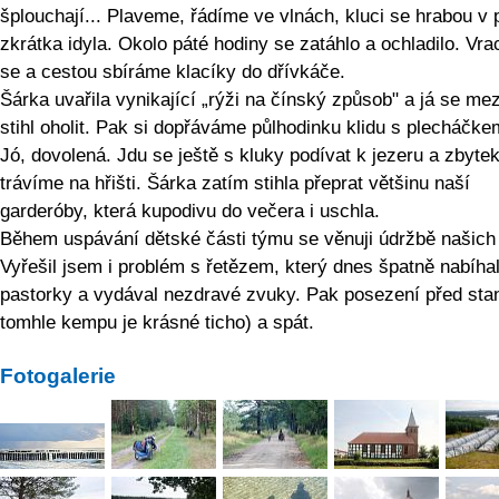
šplouchají... Plaveme, řádíme ve vlnách, kluci se hrabou v 
zkrátka idyla. Okolo páté hodiny se zatáhlo a ochladilo. Vr
se a cestou sbíráme klacíky do dřívkáče.
Šárka uvařila vynikající „rýži na čínský způsob" a já se me
stihl oholit. Pak si dopřáváme půlhodinku klidu s plecháčke
Jó, dovolená. Jdu se ještě s kluky podívat k jezeru a zbyte
trávíme na hřišti. Šárka zatím stihla přeprat většinu naší
garderóby, která kupodivu do večera i uschla.
Během uspávání dětské části týmu se věnuji údržbě našich 
Vyřešil jsem i problém s řetězem, který dnes špatně nabíha
pastorky a vydával nezdravé zvuky. Pak posezení před sta
tomhle kempu je krásné ticho) a spát.
Fotogalerie