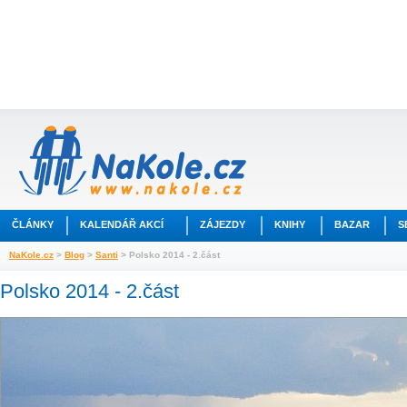
ČLÁNKY
KALENDÁŘ AKCÍ
ZÁJEZDY
KNIHY
BAZAR
S
NaKole.cz
>
Blog
>
Santi
> Polsko 2014 - 2.část
Polsko 2014 - 2.část