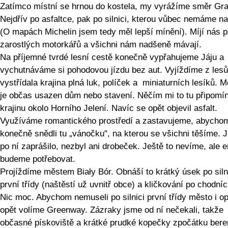
Zatímco místní se hrnou do kostela, my vyrážíme směr Gr
Nejdřív po asfaltce, pak po silnici, kterou vůbec nemáme n
(O mapách Michelin jsem tedy měl lepší mínění). Míjí nás p
zarostlých motorkářů a všichni nám nadšeně mávají.
Na příjemné tvrdé lesní cestě konečně vypřahujeme Jáju a
vychutnáváme si pohodovou jízdu bez aut. Vyjíždíme z lesů
vystřídala krajina plná luk, políček a miniaturních lesíků. M
je občas usazen dům nebo stavení. Něčím mi to tu připomí
krajinu okolo Horního Jelení. Navíc se opět objevil asfalt.
Využíváme romantického prostředí a zastavujeme, abycho
konečně snědli tu „vánočku", na kterou se všichni těšíme. 
po ní zaprášilo, nezbyl ani drobeček. Ještě to nevíme, ale e
budeme potřebovat.
Projíždíme městem Biały Bór. Obnáší to krátký úsek po siln
první třídy (naštěstí už uvnitř obce) a kličkování po chodníc
Nic moc. Abychom nemuseli po silnici první třídy město i op
opět volíme Greenway. Zázraky jsme od ní nečekali, takže
občasné pískoviště a krátké prudké kopečky zpočátku ber