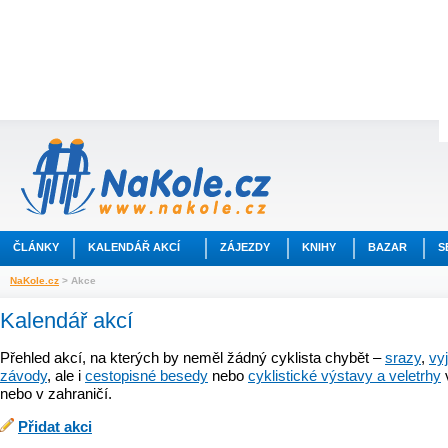
ČLÁNKY
KALENDÁŘ AKCÍ
ZÁJEZDY
KNIHY
BAZAR
S
NaKole.cz
> Akce
Kalendář akcí
Přehled akcí, na kterých by neměl žádný cyklista chybět –
srazy
,
vy
závody
, ale i
cestopisné besedy
nebo
cyklistické výstavy a veletrhy
nebo v zahraničí.
Přidat akci