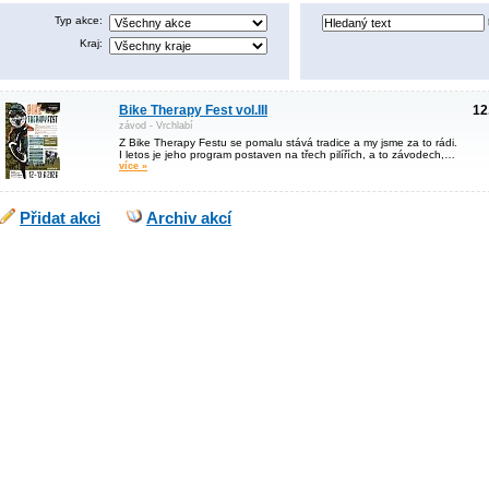
Typ akce:
Kraj:
Bike Therapy Fest vol.III
12
závod - Vrchlabí
Z Bike Therapy Festu se pomalu stává tradice a my jsme za to rádi.
I letos je jeho program postaven na třech pilířích, a to závodech,…
více »
Přidat akci
Archiv akcí