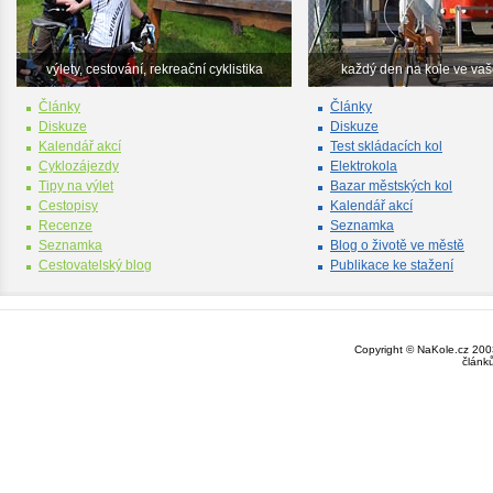
výlety, cestování, rekreační cyklistika
každý den na kole ve va
Články
Články
Diskuze
Diskuze
Kalendář akcí
Test skládacích kol
Cyklozájezdy
Elektrokola
Tipy na výlet
Bazar městských kol
Cestopisy
Kalendář akcí
Recenze
Seznamka
Seznamka
Blog o životě ve městě
Cestovatelský blog
Publikace ke stažení
Copyright © NaKole.cz 2003
článk