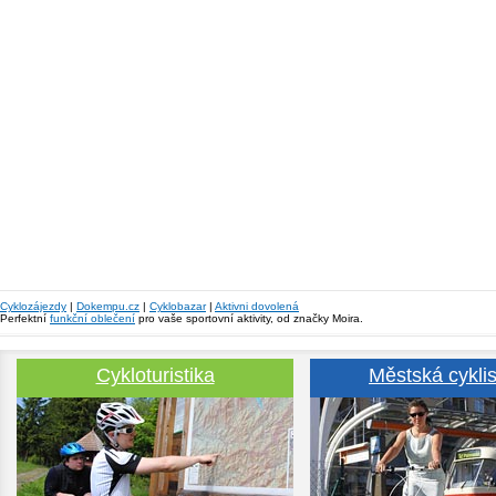
Cyklozájezdy
|
Dokempu.cz
|
Cyklobazar
|
Aktivni dovolená
Perfektní
funkční oblečení
pro vaše sportovní aktivity, od značky Moira.
Cykloturistika
Městská cyklis