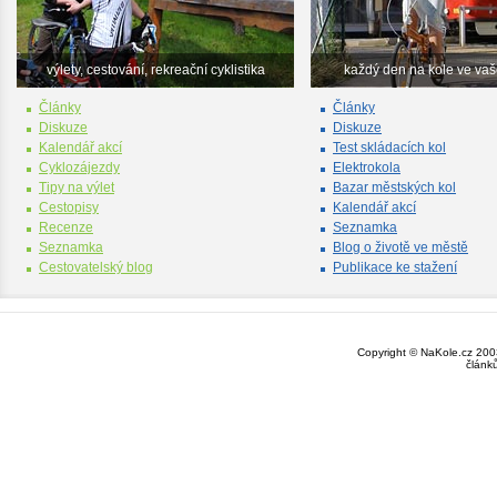
výlety, cestování, rekreační cyklistika
každý den na kole ve va
Články
Články
Diskuze
Diskuze
Kalendář akcí
Test skládacích kol
Cyklozájezdy
Elektrokola
Tipy na výlet
Bazar městských kol
Cestopisy
Kalendář akcí
Recenze
Seznamka
Seznamka
Blog o životě ve městě
Cestovatelský blog
Publikace ke stažení
Copyright © NaKole.cz 2003
článk