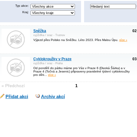
Typ akce:
Kraj:
Sněžka
02
vyjížďka / sraz - Trutnov
Výjezd přes Polsko na Sněžku. Léto 2023. Přes Malou Úpu.
více »
Cyklokroužky v Praze
03
vyjížďka / sraz - Praha
Od pondělí do pátku máme pro Vás v Praze 6 (Divoká Šárka) a v
Praze 4 (Točná a Jesenic) připraveny pravidelné týdení cyklokroužky
pro děti…
více »
« Předchozí
1
Přidat akci
Archiv akcí