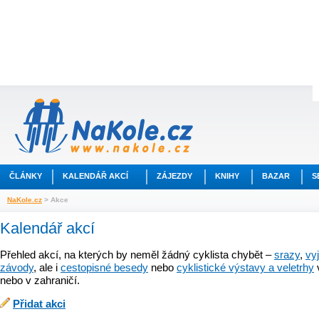
ČLÁNKY
KALENDÁŘ AKCÍ
ZÁJEZDY
KNIHY
BAZAR
S
NaKole.cz
> Akce
Kalendář akcí
Přehled akcí, na kterých by neměl žádný cyklista chybět –
srazy
,
vy
závody
, ale i
cestopisné besedy
nebo
cyklistické výstavy a veletrhy
nebo v zahraničí.
Přidat akci