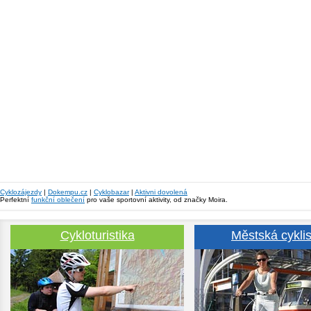
Cyklozájezdy
|
Dokempu.cz
|
Cyklobazar
|
Aktivni dovolená
Perfektní
funkční oblečení
pro vaše sportovní aktivity, od značky Moira.
Cykloturistika
Městská cyklis