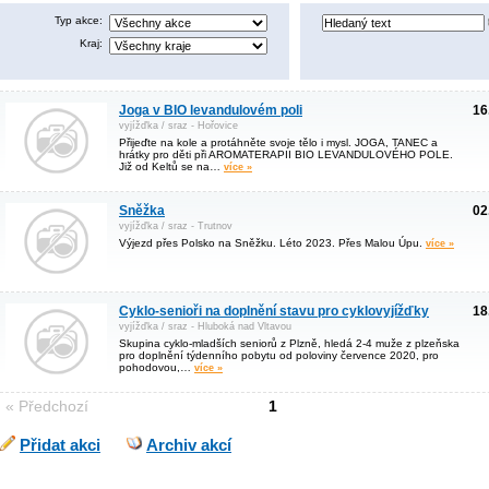
Typ akce:
Kraj:
Joga v BIO levandulovém poli
16
vyjížďka / sraz - Hořovice
Přijeďte na kole a protáhněte svoje tělo i mysl. JOGA, TANEC a
hrátky pro děti při AROMATERAPII BIO LEVANDULOVÉHO POLE.
Již od Keltů se na…
více »
Sněžka
02
vyjížďka / sraz - Trutnov
Výjezd přes Polsko na Sněžku. Léto 2023. Přes Malou Úpu.
více »
Cyklo-senioři na doplnění stavu pro cyklovyjížďky
18
vyjížďka / sraz - Hluboká nad Vltavou
Skupina cyklo-mladších seniorů z Plzně, hledá 2-4 muže z plzeňska
pro doplnění týdenního pobytu od poloviny července 2020, pro
pohodovou,…
více »
« Předchozí
1
Přidat akci
Archiv akcí