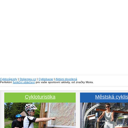
Cyklozájezdy
|
Dokempu.cz
|
Cyklobazar
|
Aktivni dovolená
Perfektní
funkční oblečení
pro vaše sportovní aktivity, od značky Moira.
Cykloturistika
Městská cyklis