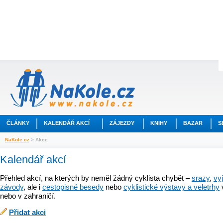
ČLÁNKY
KALENDÁŘ AKCÍ
ZÁJEZDY
KNIHY
BAZAR
S
NaKole.cz
> Akce
Kalendář akcí
Přehled akcí, na kterých by neměl žádný cyklista chybět –
srazy
,
vy
závody
, ale i
cestopisné besedy
nebo
cyklistické výstavy a veletrhy
nebo v zahraničí.
Přidat akci