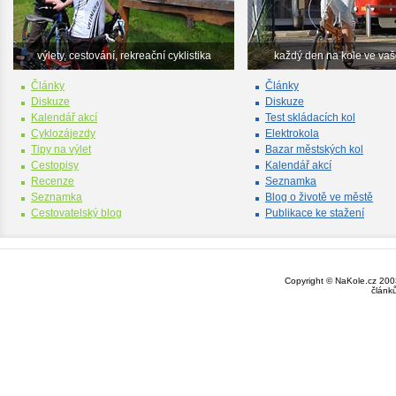
výlety, cestování, rekreační cyklistika
každý den na kole ve va
Články
Články
Diskuze
Diskuze
Kalendář akcí
Test skládacích kol
Cyklozájezdy
Elektrokola
Tipy na výlet
Bazar městských kol
Cestopisy
Kalendář akcí
Recenze
Seznamka
Seznamka
Blog o životě ve městě
Cestovatelský blog
Publikace ke stažení
Copyright © NaKole.cz 2003
článk