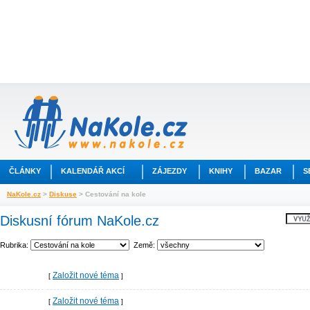
ČLÁNKY
KALENDÁŘ AKCÍ
ZÁJEZDY
KNIHY
BAZAR
S
NaKole.cz
>
Diskuse
> Cestování na kole
Diskusní fórum NaKole.cz
Rubrika:
Země:
Založit nové téma
[
]
Založit nové téma
[
]