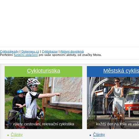
Cyklozájezdy
|
Dokempu.cz
|
Cyklobazar
|
Aktivni dovolená
Perfektní
funkční oblečení
pro vaše sportovní aktivity, od značky Moira.
Cykloturistika
Městská cyklis
výlety, cestování, rekreační cyklistika
každý den na kole ve va
Články
Články