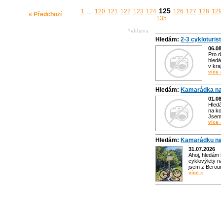
125
1
120
121
122
123
124
126
127
128
12
…
« Předchozí
135
Hledám:
2-3 cykloturis
06.0
Pro d
hledá
v kra
více 
Hledám:
Kamarádka na
01.0
Hled
na ko
Jsem 
více 
Hledám:
Kamarádku na
31.07.2026
Ahoj, hledám
cyklovýlety n
jsem z Bero
více »