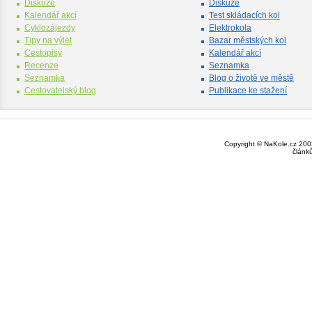
Diskuze
Diskuze
Kalendář akcí
Test skládacích kol
Cyklozájezdy
Elektrokola
Tipy na výlet
Bazar městských kol
Cestopisy
Kalendář akcí
Recenze
Seznamka
Seznamka
Blog o životě ve městě
Cestovatelský blog
Publikace ke stažení
Copyright © NaKole.cz 2003
článk