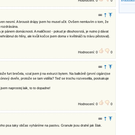
Hodnocení: 0
0
e ven nesmí. A brousit drápy jsem ho musel učit. Ovšem nemluvím o tom, že
 rozdrásána.
je pánem domácnosti. A maličkost - pokud je dlouhosrstá, je nutno ji dávat
ehrábnul do hlíny, ale kvůli kočce jsem doma v květináči tu trávu pěstoval).
Hodnocení: 0
0
ože furt brečela, vzal jsem ji na exkurzi bytem. Na balkóně (první cigáro)se
 balkónový dveře, protože se tam viděla? Teď se trochu rozveselila, poskakuje
jsem naprostej laik, to to dopadne!
Hodnocení: 0
0
šeho psa taky občas vyháníme na pastvu. Granule jsou drahé jak šlak.