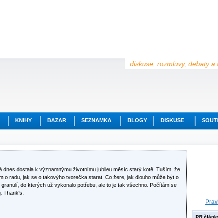
diskuse, rozmluvy, debaty a 
KNIHY
BAZAR
SEZNAMKA
BLOGY
DISKUSE
SOUT
á dnes dostala k významnýmu životnímu jubileu měsíc starý kotě. Tuším, že
 o radu, jak se o takovýho tvorečka starat. Co žere, jak dlouho může být o
granulí, do kterých už vykonalo potřebu, ale to je tak všechno. Počítám se
. Thank's.
Prav
PR článk