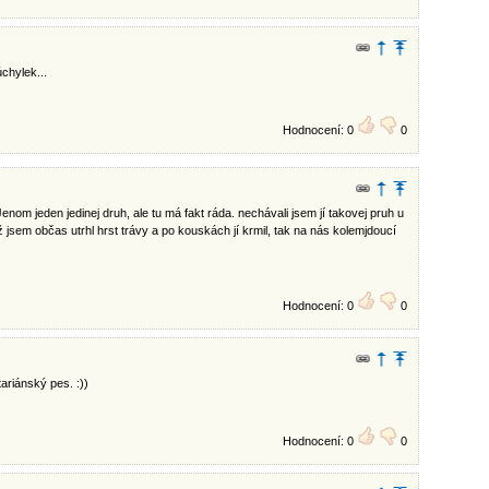
chylek...
Hodnocení: 0
0
enom jeden jedinej druh, ale tu má fakt ráda. nechávali jsem jí takovej pruh u
jsem občas utrhl hrst trávy a po kouskách jí krmil, tak na nás kolemjdoucí
Hodnocení: 0
0
ariánský pes. :))
Hodnocení: 0
0