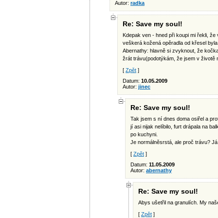
Autor:
radka
Re: Save my soul!
Kdepak ven - hned při koupi mi řekli, ž
veškerá kožená opěradla od křesel byla
Abernathy: hlavně si zvyknout, že kočka 
žrát trávu(podotýkám, že jsem v životě n
[
Zpět
]
Datum:
10.05.2009
Autor:
jinec
Re: Save my soul!
Tak jsem s ní dnes doma osiřel a prot
jí asi nijak nelíbilo, furt drápala na
po kuchyni.
Je normálněsrstá, ale proč trávu? Já 
[
Zpět
]
Datum:
11.05.2009
Autor:
abernathy
Re: Save my soul!
Abys ušetřil na granulích. My na
[
Zpět
]