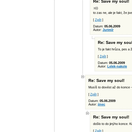
Re: Save my soul!
:o))
to zas ne, ale je fakt, že j
[
Zpět
]
Datum:
05.06.2009
Autor:
Jurimír
Re: Save my soul
To je fakt hrůza, pes a 
[
Zpět
]
Datum:
05.06.2009
Autor:
Lelek-nakole
Re: Save my soul!
Musíš to dovést až do konce -
[
Zpět
]
Datum:
05.06.2009
Autor:
jinec
Re: Save my soul!
došlo to do jinýho konce. K
[
Zpět
]