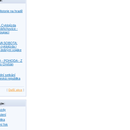
e:
istorie na hradě
 Cyklojízda
obřichovice -
Koupací
VA SOBOTA:
 cyklojízda i
s dobrým vojáke
O - POHODA - Z
o Orešán
dní setkání
eská republika
[
Další akce
]
jte:
ezdy
slení
tika
ní řek