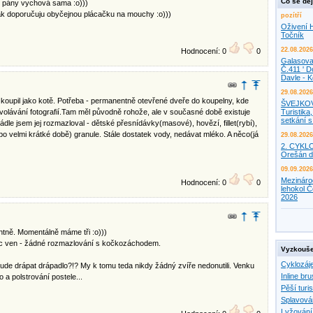
Co se děj
é pány vychová sama :o)))
tak doporučuju obyčejnou plácačku na mouchy :o)))
pozítří
Oživení H
Točník
22.08.2026
Hodnocení: 0
0
Galasova
Č.411 ' D
Davle - 
29.08.2026
koupil jako kotě. Potřeba - permanentně otevřené dveře do koupelny, kde
ŠVEJKO
volávání fotografií.Tam měl původně rohože, ale v současné době existuje
Turistika,
setkání 
ádle jsem jej rozmazloval - dětské přesnídávky(masové), hovězí, fillet(rybí),
(po velmi krátké době) granule. Stále dostatek vody, nedávat mléko. A něco(já
29.08.2026
2. CYKL
Orešán d
09.09.2026
Mezináro
Hodnocení: 0
0
lehokol Č
2026
ně. Momentálně máme tři :o)))
c ven - žádné rozmazlování s kočkozáchodem.
Vyzkouše
Cyklozáj
i bude drápat drápadlo?!? My k tomu teda nikdy žádný zvíře nedonutili. Venku
Inline bru
o a polstrování postele...
Pěší turis
Splavová
Lyžování