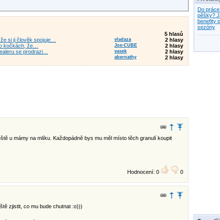
Do práce
pěšky? J
benefity p
sezóny
5 hlasů
e si ji člověk spojuje…
vladaza
2 hlasy
y o kočkách, že…
Joe-CUBE
2 hlasy
dealeru se prodrazi…
vasek
2 hlasy
abernathy
2 hlasy
 ještě u mámy na mlíku. Každopádně bys mu měl místo těch granulí koupit
Hodnocení: 0
0
tě zjistit, co mu bude chutnat :o)))