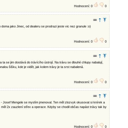
Hodnocení: 0
0
doma jako Jinec, od dealeru se prodrazi jeste vic nez granule :o)
Hodnocení: 0
0
a ta se jim dostává do trávícího ústrojí. Na trávu se dlouhé chlupy nabalují,
lou šišku, kde je vidět, jak kolem trávy je ta srst nabalená.
Hodnocení: 0
0
 - Josef Mengele se myslím jmenoval. Ten měl zlozvyk okusovat si knírek a
c měl 2x zauzlení střev a operace. Kdyby se chodil občas napást trávy tak by
Hodnocení: 0
0