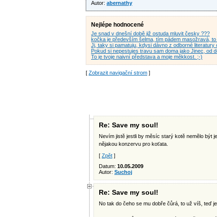
Autor:
abernathy
Nejlépe hodnocené
Je snad v dnešní době již ostuda mluvit česky ???
kočka je především šelma, tím pádem masožravá, to ž
Jj, taky si pamatuju, kdysi dávno z odborné literatur
Pokud si nepestujes travu sam doma jako Jinec, od 
To je tvoje naivní představa a moje měkkost. ;-)
[
Zobrazit navigační strom
]
Re: Save my soul!
Nevím jistě jestli by měsíc starý kotě nemělo být
nějakou konzervu pro koťata.
[
Zpět
]
Datum:
10.05.2009
Autor:
Suchoj
Re: Save my soul!
No tak do čeho se mu dobře čůrá, to už víš, teď ješ