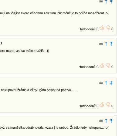
sem jí naučil jíst skoro všechnu zeleninu. Nicméně je to pořád masožrout :o(
Hodnocení: 0
0
!
žere maso, asi se málo snažíš :-))
Hodnocení: 0
0
 nekupovat žrádlo a vždy Týnu poslat na pastvu......
Hodnocení: 0
0
dyž sa manželka odstěhovala, vzala jí s sebou. Žrádlo tedy nekupuju... :o(