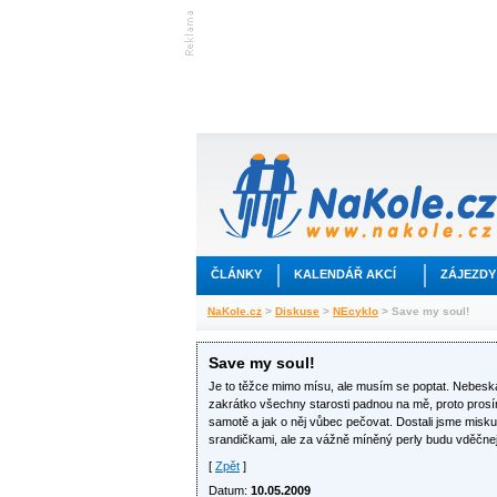
ČLÁNKY
KALENDÁŘ AKCÍ
ZÁJEZDY
NaKole.cz
>
Diskuse
>
NEcyklo
> Save my soul!
Save my soul!
Je to těžce mimo mísu, ale musím se poptat. Nebesk
zakrátko všechny starosti padnou na mě, proto prosím
samotě a jak o něj vůbec pečovat. Dostali jsme misku 
srandičkami, ale za vážně míněný perly budu vděčnej
[
Zpět
]
Datum:
10.05.2009