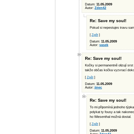
Datum:
11.05.2009
Autor:
Zden42
Re: Save my soul!
Pokud si nepestujes travu sam 
[
Zpět
]
Datum:
11.05.2009
Autor:
vasek
Re: Save my soul!
Kočky si permanentně olizují srst 
takže občas kočka vyzvrací dokona
[
Zpět
]
Datum:
11.05.2009
Autor:
jinec
Re: Save my soul!
To mi připomíná jednoho týpka
polykat ty fousy a tak nakone
ho Wiesenthal možná dostal.
[
Zpět
]
Datum:
11.05.2009