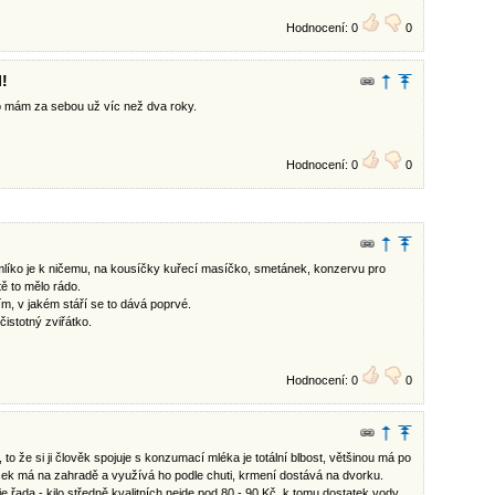
Hodnocení: 0
0
!
to mám za sebou už víc než dva roky.
Hodnocení: 0
0
mlíko je k ničemu, na kousíčky kuřecí masíčko, smetánek, konzervu pro
ě to mělo rádo.
m, v jakém stáří se to dává poprvé.
čistotný zviřátko.
Hodnocení: 0
0
 že si ji člověk spojuje s konzumací mléka je totální blbost, většinou má po
íšek má na zahradě a využívá ho podle chuti, krmení dostává na dvorku.
 řada - kilo středně kvalitních nejde pod 80 - 90 Kč, k tomu dostatek vody,