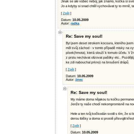
Jinak se ale vůbec neboj, jak známo, kočka si sv
Jo a kdyby si snad chtěl vychovávat ty to mrně, 
[
Zpět
]
Datum:
10.05.2009
Autor:
radka
Re: Save my soul!
Byl jsem deset otrokem kocoura, kterého jsem 
měl svůj záchod - v tomto případě misky na vy
písek(hmota), která slouží k tomuto účelu. V žr
z prstu nechávat olizovat paštiky etc.. Později
ke zdi nabouchal prkno) na broušení drápů.
[
Zpět
]
Datum:
10.05.2009
Autor:
jinec
Re: Save my soul!
My máme doma nějakou tu kočku permanent
Jenže ty naše chodí nekompromisně na no
Hele a ten tvůj kočkodán svolil s tím, že s
derou ibišky a doma si prostě přisvojili křesl
[
Zpět
]
Datum:
10.05.2009