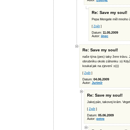
Autor:
Zden42
Re: Save my soul!
Pepa Mengele měl mnoho ú
[
Zpět
]
Datum:
11.05.2009
Autor:
jinec
Re: Save my soul!
naše týna (pes) taky žere trávu. J
obrubníku okolo záhonku :o) Když 
koukal jak na zjevení :o)))
[
Zpět
]
Datum:
04.06.2009
Autor:
Jurimír
Re: Save my soul!
Jakej pán, takovej krám. Veget
[
Zpět
]
Datum:
05.06.2009
Autor:
petrp