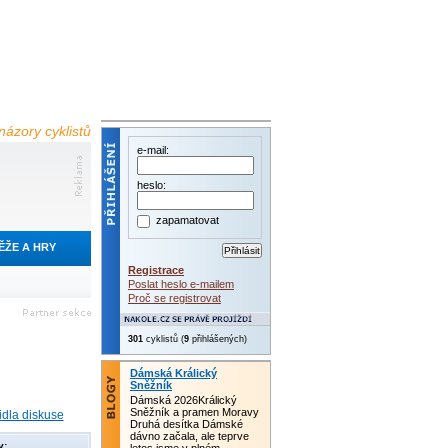
názory cyklistů
e-mail:
heslo:
zapamatovat
ĚŽE A HRY
Registrace
Poslat heslo e-mailem
Proč se registrovat
301
cyklistů (
9
přihlášených)
Dámská Králický
Sněžník
Dámská 2026Králický
Sněžník a pramen Moravy
idla diskuse
Druhá desítka Dámské
dávno začala, ale teprve
y: