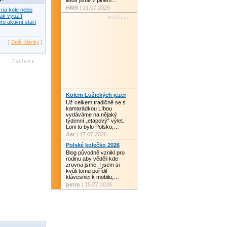
letos jsme v plném…
HMS
| 21.07.2026
 na kole nebo
ak využít
ro aktivní start
[
Další články
]
Kolem Lužických jezer
Už celkem tradičně se s
kamarádkou Líbou
vydáváme na nějaký
týdenní „etapový" výlet.
Loni to bylo Polsko,…
Aar
| 17.07.2026
Polské kolečko 2026
Blog původně vznikl pro
rodinu aby věděli kde
zrovna jsme. I jsem si
kvůli tomu pořídil
klávesnici k mobilu,…
petrp
| 15.07.2026