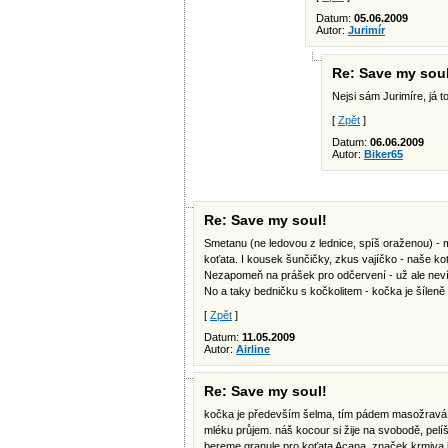
Datum:
05.06.2009
Autor:
Jurimír
Re: Save my soul
Nejsi sám Jurimíre, já 
[
Zpět
]
Datum:
06.06.2009
Autor:
Biker65
Re: Save my soul!
Smetanu (ne ledovou z lednice, spíš oraženou) - 
koťata. I kousek šunčičky, zkus vajíčko - naše kot
Nezapomeň na prášek pro odčervení - už ale neví
No a taky bedničku s kočkolitem - kočka je šíleně 
[
Zpět
]
Datum:
11.05.2009
Autor:
Airline
Re: Save my soul!
kočka je především šelma, tím pádem masožravá, to
mléku průjem. náš kocour si žije na svobodě, pel
bereme granule pro koťata Acana, značek krmiva je