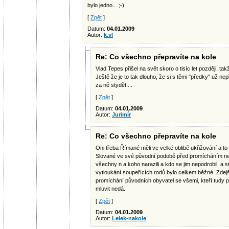
bylo jedno... ;-)
[
Zpět
]
Datum:
04.01.2009
Autor:
k.vl
Re: Co všechno přepravíte na kole
Vlad Tepes přišel na svět skoro o tisíc let později, ta
Ještě že je to tak dlouho, že si s těmi "předky" už n
za ně stydět....
[
Zpět
]
Datum:
04.01.2009
Autor:
Jurimír
Re: Co všechno přepravíte na kole
Oni třeba Římané měli ve velké oblibě ukřižování a to
Slované ve své původní podobě před promícháním neby
všechny n a koho narazili a kdo se jim nepodrobil, a 
vytloukání soupeřících rodů bylo celkem běžné. Zdejší
promíchání původních obyvatel se všemi, kteří tudy p
mluvit nedá.
[
Zpět
]
Datum:
04.01.2009
Autor:
Lelek-nakole