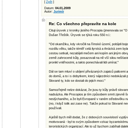
[
Zpět
]
Datum:
04.01.2009
Autor:
Jurimír
Re: Co všechno přepravíte na kole
Cituji úryvek z kroniky jistého Procopia (jmenovala se "O
Dušan Třeštík. Úryvek se týká roku 550 n.l.:
"Od okamžiku, kdy vkročili na římské území, pobíjeli bojo
rozdílu věku, takže téměř celá ilyrská a thrácká zem byl
cestou setkali, nezabíjeli mečem ani kopím ani jiným ob
země zahrocené kůly, posazovali na ně vší silou nešťastní
pronikl vnitřnostmi, a takto ponechávali lidi umírat."
Dál se tam mluví o ubíjení přivázaných zajatců palicemi 
do domů, a to i s dobytkem, který nájezdníci nedokázali p
Slované ty, kdo se dostali do jejich moci."
Samozřejmě nelze dokázat, že jsou ty kůly právě slova
nadsázka. Ale Procopios je tím způsobem smrti zjevně š
neslýchaného, a že byli Evropané v raném středověku na 
(no, i když tolik asi zase ne). Takže pokud to Slované nevy
používali.
A ještě bych měl dodat, že z dobových souvislostí vyplývá
motivovaná - byl to svým způsobem vzkaz byzantskému 
teroristických organizací. Ale to už bychom zabíhali dal