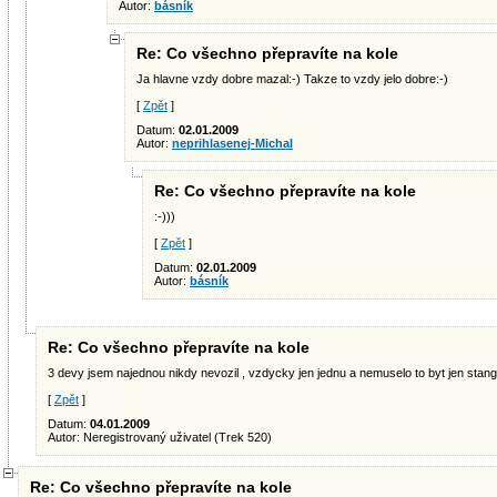
Autor:
básník
Re: Co všechno přepravíte na kole
Ja hlavne vzdy dobre mazal:-) Takze to vzdy jelo dobre:-)
[
Zpět
]
Datum:
02.01.2009
Autor:
neprihlasenej-Michal
Re: Co všechno přepravíte na kole
:-)))
[
Zpět
]
Datum:
02.01.2009
Autor:
básník
Re: Co všechno přepravíte na kole
3 devy jsem najednou nikdy nevozil , vzdycky jen jednu a nemuselo to byt jen stangl
[
Zpět
]
Datum:
04.01.2009
Autor: Neregistrovaný uživatel (Trek 520)
Re: Co všechno přepravíte na kole