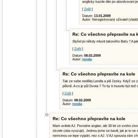
anglicky kazde dite po absolvovani j
[
Zpět
]
Datum:
13.01.2009
Autor: Neregistrovaný uživatel (vladd
Re: Co všechno přepravíte na 
Slyšel jsi někdy mluvit takového Baťu ? A ja
[
Zpět
]
Datum:
08.02.2009
Autor:
ronda
Re: Co všechno přepravíte na kole
Tak ze sebe nedělej Lendla a piš česky. Když se z
pěkně. A co je půl života ? To by ti muselo být teď 
[
Zpět
]
Datum:
08.02.2009
Autor:
ronda
Re: Co všechno přepravíte na kole
Mam ucitele AJ. Puvodne anglan, ale 30 let ze sveho ziv
skvele (oba vyuzuje). Jednou jsme se bavili, jak je to se 
nemcinou se lepe vyjadri, nez s AJ. V AJ spousta slov ch