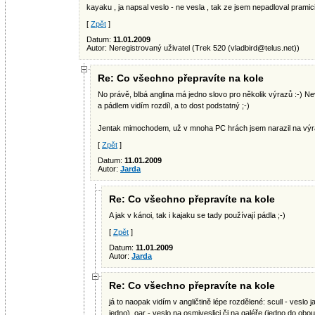
kayaku , ja napsal veslo - ne vesla , tak ze jsem nepadloval pramici
[
Zpět
]
Datum:
11.01.2009
Autor: Neregistrovaný uživatel (Trek 520 (
vladbird@telus.net
))
Re: Co všechno přepravíte na kole
No právě, blbá anglina má jedno slovo pro několik výrazů :-) Ne
a pádlem vidím rozdíl, a to dost podstatný ;-)
Jentak mimochodem, už v mnoha PC hrách jsem narazil na výra
[
Zpět
]
Datum:
11.01.2009
Autor:
Jarda
Re: Co všechno přepravíte na kole
A jak v kánoi, tak i kajaku se tady používají pádla ;-)
[
Zpět
]
Datum:
11.01.2009
Autor:
Jarda
Re: Co všechno přepravíte na kole
já to naopak vidím v angličtině lépe rozdělené: scull - veslo
jedno), oar - veslo na osmiveslici či na galéře (jedno do obou