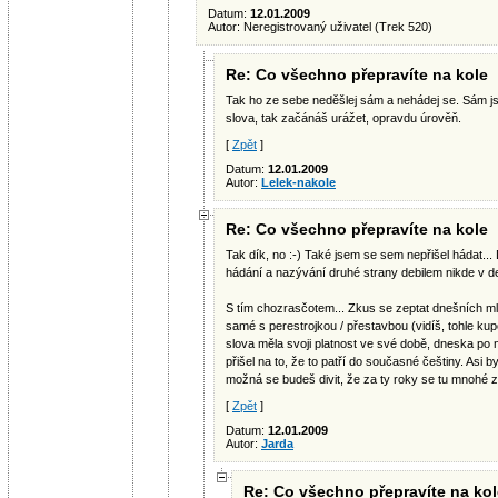
Datum:
12.01.2009
Autor: Neregistrovaný uživatel (Trek 520)
Re: Co všechno přepravíte na kole
Tak ho ze sebe neděšlej sám a nehádej se. Sám jsi 
slova, tak začánáš urážet, opravdu úrověň.
[
Zpět
]
Datum:
12.01.2009
Autor:
Lelek-nakole
Re: Co všechno přepravíte na kole
Tak dík, no :-) Také jsem se sem nepřišel hádat... 
hádání a nazývání druhé strany debilem nikde v defi
S tím chozrasčotem... Zkus se zeptat dnešních mlad
samé s perestrojkou / přestavbou (vidíš, tohle kup
slova měla svoji platnost ve své době, dneska po n
přišel na to, že to patří do současné češtiny. Asi 
možná se budeš divit, že za ty roky se tu mnohé z
[
Zpět
]
Datum:
12.01.2009
Autor:
Jarda
Re: Co všechno přepravíte na kol