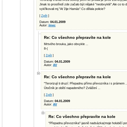
Jinak to prostředí zde začalo být nějaké "neobvyklé".Ale co t
vykřikovali mj."Ať žije Hamás".Co dělala policie?
[
Zpět
]
Datum:
04.01.2009
Autor:
jinec
Re: Co všechno přepravíte na kole
Mrtvého brouka, jako obvykle ...
8-(
[
Zpět
]
Datum:
04.01.2009
Autor:
AV
Re: Co všechno přepravíte na kole
"Terorizují ti druzí: Přepadnu přímo převozníka i s prámem ..
Útočník je obětí napadeného? Zvláštní ...
[
Zpět
]
Datum:
04.01.2009
Autor:
AV
Re: Co všechno přepravíte na kole
"Přepadnu převozníka"-jasně nadsázka(moje holubičí pova