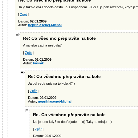
Re: Co všechno přepravíte na kole
Ja je takhle vozil docela casto...a s uspechem. Kluci si je pak rozebrali, kdyz jsme
[
Zpět
]
Datum:
02.01.2009
Autor:
neprihlasenej-Michal
Re: Co všechno přepravíte na kole
A na tebe žádná nezbyla?
[
Zpět
]
Datum:
02.01.2009
Autor:
básník
Re: Co všechno přepravíte na kole
Ja byl vzdy spis na to kolo:-))))
[
Zpět
]
Datum:
02.01.2009
Autor:
neprihlasenej-Michal
Re: Co všechno přepravíte na kole
No jo, ono když to dobře jede...:-))) Taky to miluju. :-)
[
Zpět
]
Datum:
02.01.2009