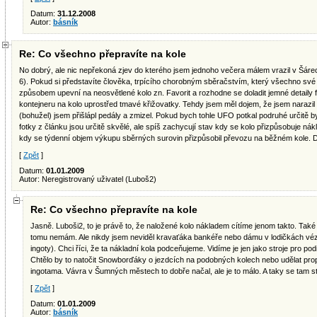
Datum:
31.12.2008
Autor:
básník
Re: Co všechno přepravíte na kole
No dobrý, ale nic nepřekoná zjev do kterého jsem jednoho večera málem vrazil v Šáreck
6). Pokud si představíte člověka, trpícího chorobným sběračstvím, který všechno své 
způsobem upevní na neosvětlené kolo zn. Favorit a rozhodne se doladit jemné detaily
kontejneru na kolo uprostřed tmavé křižovatky. Tehdy jsem měl dojem, že jsem narazi
(bohužel) jsem přišlápl pedály a zmizel. Pokud bych tohle UFO potkal podruhé určitě b
fotky z článku jsou určitě skvělé, ale spíš zachycují stav kdy se kolo přizpůsobuje nák
kdy se týdenní objem výkupu sběrných surovin přizpůsobil převozu na běžném kole. 
[
Zpět
]
Datum:
01.01.2009
Autor: Neregistrovaný uživatel (Luboš2)
Re: Co všechno přepravíte na kole
Jasně. Luboši2, to je právě to, že naložené kolo nákladem cítíme jenom takto. Také 
tomu nemám. Ale nikdy jsem neviděl kravaťáka bankéře nebo dámu v lodičkách vézt
ingoty). Chci říci, že ta nákladní kola podceňujeme. Vidíme je jen jako stroje pro po
Chtělo by to natočit Snowborďáky o jezdcích na podobných kolech nebo udělat pro
ingotama. Vávra v Šumných městech to dobře načal, ale je to málo. A taky se tam sty
[
Zpět
]
Datum:
01.01.2009
Autor:
básník