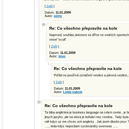
[
Zpět
]
Datum:
11.01.2009
Autor:
petrp
Re: Co všechno přepravíte na kole
Naprostý souhlas,dokonce se dříve ve vodních sportech
vesel "scull".
[
Zpět
]
Datum:
11.01.2009
Autor:
jinec
Re: Co všechno přepravíte na kole
Pořád se používá označení veslice a párová veslice, j
[
Zpět
]
Datum:
11.01.2009
Autor:
Lelek-nakole
Re: Co všechno přepravíte na kole
Ta blba anglictina je business language na celym svete , je
jinych jazyku ,ale na slova je bohatci nez cestina . Tady byl
raft kdyz uz me chces ucit anglicky . Jak jsem dlouho pryc ?
....., teda kdyz nepocitam cyclovandry overseas ......