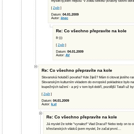
myslel ty,kteří nejsou "v žoldu šekelů"(krásný slovní obr
[
Zpět
]
Datum:
04.01.2009
Autor:
jinec
Re: Co všechno přepravíte na kole
8-)))
[
Zpět
]
Datum:
04.01.2009
Autor:
AV
Re: Co všechno přepravíte na kole
Slovanská holubičí povaha? Kde žiješ? Mám ti citovat jistého r
Slovanským kulturním vkladem do evropské pokladnice bylo např
loupežných tažení - a prý v tom byli dobří, pozdější Tataři už byli 
[
Zpět
]
Datum:
04.01.2009
Autor:
k.vl
Re: Co všechno přepravíte na kole
Já myslel že tohle "vynalezl" Vlad Dracul? Nebo tedy on to o
křesťanských vládců jsem myslel, že začal první....