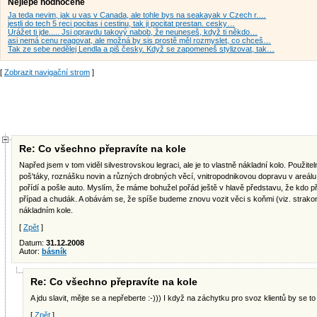
Nejlépe hodnocené
Ja teda nevim, jak u vas v Canada, ale tohle bys na seakayak v Czech r.…
jestli do tech 5 reci pocitas i cestinu, tak ji pocitat prestan. cesky…
Urážet ti jde..... Jsi opravdu takový nabob, že neuneseš, když ti někdo…
asi nemá cenu reagovat, ale možná by sis prostě měl rozmyslet, co chceš…
Tak ze sebe nedělej Lendla a piš česky. Když se zapomeneš stylizovat, tak…
[
Zobrazit navigační strom
]
Re: Co všechno přepravíte na kole
Napřed jsem v tom viděl silvestrovskou legraci, ale je to vlastně nákladní kolo. Použi
poš'táky, roznášku novin a různých drobných věcí, vnitropodnikovou dopravu v areál
pořídí a pošle auto. Myslím, že máme bohužel pořád ještě v hlavě představu, že kdo pře
případ a chudák. A obávám se, že spíše budeme znovu vozit věci s koňmi (viz. strakoni
nákladním kole.
[
Zpět
]
Datum:
31.12.2008
Autor:
básník
Re: Co všechno přepravíte na kole
A jdu slavit, mějte se a nepřeberte :-))) I když na záchytku pro svoz klientů by se to
[
Zpět
]