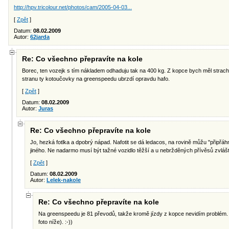
http://hpv.tricolour.net/photos/cam/2005-04-03...
[
Zpět
]
Datum:
08.02.2009
Autor:
62jarda
Re: Co všechno přepravíte na kole
Borec, ten vozejk s tím nákladem odhaduju tak na 400 kg. Z kopce bych měl strach
stranu ty kotoučovky na greenspeedu ubrzdí opravdu hafo.
[
Zpět
]
Datum:
08.02.2009
Autor:
Juras
Re: Co všechno přepravíte na kole
Jo, hezká fotlka a dpobrý nápad. Nafotit se dá ledacos, na rovině můžu "připřáhno
jiného. Ne nadarmo musí být tažné vozidlo těžší a u nebržděných přívěsů zvláš
[
Zpět
]
Datum:
08.02.2009
Autor:
Lelek-nakole
Re: Co všechno přepravíte na kole
Na greenspeedu je 81 převodů, takže kromě jízdy z kopce nevidím problém. Ho
foto níže). :-))