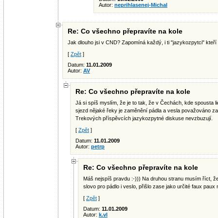
Autor:
neprihlasenej-Michal
Re: Co všechno přepravíte na kole
Jak dlouho jsi v CND? Zapomíná každý, i ti "jazykozpytci" kteří t
[
Zpět
]
Datum:
11.01.2009
Autor:
AV
Re: Co všechno přepravíte na kole
Já si spíš myslím, že je to tak, že v Čechách, kde spousta l
sjezd nějaké řeky je zaměnění pádla a vesla považováno za
Trekových příspěvcích jazykozpytné diskuse nevzbuzují.
[
Zpět
]
Datum:
11.01.2009
Autor:
petrp
Re: Co všechno přepravíte na kole
Máš nejspíš pravdu :-))) Na druhou stranu musím říct, že
slovo pro pádlo i veslo, přišlo zase jako určité faux paux 
[
Zpět
]
Datum:
11.01.2009
Autor:
k.vl