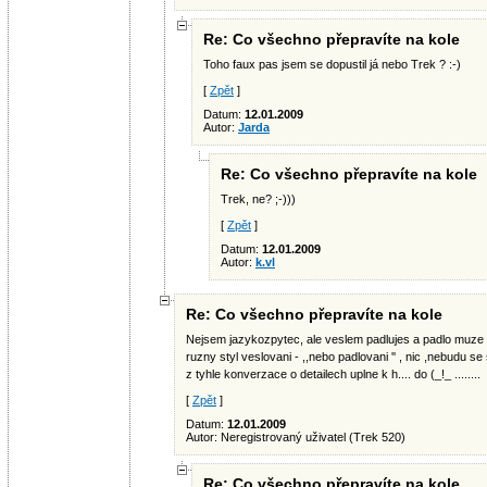
Re: Co všechno přepravíte na kole
Toho faux pas jsem se dopustil já nebo Trek ? :-)
[
Zpět
]
Datum:
12.01.2009
Autor:
Jarda
Re: Co všechno přepravíte na kole
Trek, ne? ;-)))
[
Zpět
]
Datum:
12.01.2009
Autor:
k.vl
Re: Co všechno přepravíte na kole
Nejsem jazykozpytec, ale veslem padlujes a padlo muze 
ruzny styl veslovani - ,,nebo padlovani '' , nic ,nebudu se
z tyhle konverzace o detailech uplne k h.... do (_!_ ........
[
Zpět
]
Datum:
12.01.2009
Autor: Neregistrovaný uživatel (Trek 520)
Re: Co všechno přepravíte na kole