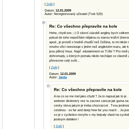
[
Zpět
]
Datum:
12.01.2009
Autor: Neregistrovaný uživatel (Trek 520)
Re: Co všechno přepravíte na kole
Hehe, chytil ses ;-) O slovní zásobě angliny bych celkem 
pokud do toho nepočítám nějakou tu starou knižní (kter
apod., je prostě o hodně chudší než čeština, to mi nikdo 
mnoho věcí neexistuje v jiném než anglickém tvaru, ale
jsou pěkný hnus. Např. edutainment se Ti líbí ? Pro mně j
dohromady, u kterých pomalu nikdo nechápe co vlastně z
převezme celý svět...
[
Zpět
]
Datum:
12.01.2009
Autor:
Jarda
Re: Co všechno přepravíte na kole
A na co se me mel jako chytit ? Ja to napsal jak to je 
webster dictionery nez tu zacnes cancat jak guma na
cesky slova jakym je treba chozrazcot . Tvou jesitnost s
cestinou - so far and deep how far you reach .. Ja js
co je v cyclistice novyho v my bejvaly vlasti na cycl
jesitnym debilem !
[
Zpět
]