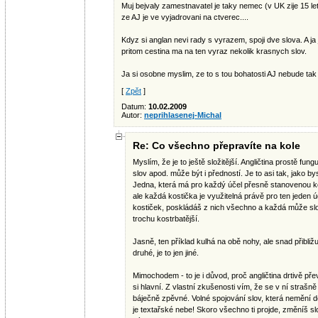
Muj bejvaly zamestnavatel je taky nemec (v UK zije 15 le
ze AJ je ve vyjadrovani na ctverec....
Kdyz si anglan nevi rady s vyrazem, spoji dve slova. A ja
pritom cestina ma na ten vyraz nekolik krasnych slov.
Ja si osobne myslim, ze to s tou bohatosti AJ nebude tak 
[
Zpět
]
Datum:
10.02.2009
Autor:
neprihlasenej-Michal
Re: Co všechno přepravíte na kole
Myslím, že je to ještě složitější. Angličtina prostě fun
slov apod. může být i předností. Je to asi tak, jako b
Jedna, která má pro každý účel přesně stanovenou ko
ale každá kostička je využitelná právě pro ten jeden
kostiček, poskládáš z nich všechno a každá může slou
trochu kostrbatější.
Jasně, ten příklad kulhá na obě nohy, ale snad přibližu
druhé, je to jen jiné.
Mimochodem - to je i důvod, proč angličtina drtivě pře
si hlavní. Z vlastní zkušenosti vím, že se v ní strašn
báječně zpěvné. Volné spojování slov, která nemění dél
je textařské nebe! Skoro všechno ti projde, změníš sl