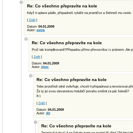
Re: Co všechno přepravíte na kole
Když ti uplave pádlo, přepadneš rybáře na pramičce a šlohneš mu veslo.
[
Zpět
]
Datum:
04.01.2009
Autor:
petrp
Re: Co všechno přepravíte na kole
Proč tak komplikovaně?Přepadnu přímo převozníka i s prámem..Ale pr
[
Zpět
]
Datum:
04.01.2009
Autor:
jinec
Re: Co všechno přepravíte na kole
Tebe prostředí silně ovlivňuje, chceš-li přepadnout a terorizovat př
Že ty jsi svou slovanskou holubičí povahu směnil za pár šekelů?
8-)
[
Zpět
]
Datum:
04.01.2009
Autor:
AV
Re: Co všechno přepravíte na kole
Terorizují ti druzí.A za šekely jsem se prodal již před 15ti lety(al