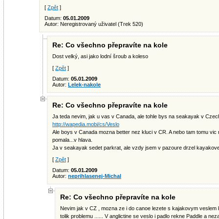
[
Zpět
]
Datum:
05.01.2009
Autor: Neregistrovaný uživatel (Trek 520)
Re: Co všechno přepravíte na kole
Dost velký, asi jako lodní šroub a koleso
[
Zpět
]
Datum:
05.01.2009
Autor:
Lelek-nakole
Re: Co všechno přepravíte na kole
Ja teda nevim, jak u vas v Canada, ale tohle bys na seakayak v Czech 
http://wapedia.mobi/cs/Veslo
Ale boys v Canada mozna better nez kluci v CR. A nebo tam tomu vic
pomala...v hlava.
Ja v seakayak sedet parkrat, ale vzdy jsem v pazoure drzel kayakove
[
Zpět
]
Datum:
05.01.2009
Autor:
neprihlasenej-Michal
Re: Co všechno přepravíte na kole
Nevim jak v CZ , mozna ze i do canoe lezete s kajakovym veslem 
tolik problemu ...... V anglictine se veslo i padlo rekne Paddle a nez