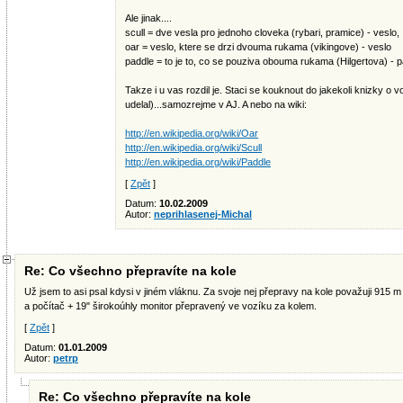
Ale jinak....
scull = dve vesla pro jednoho cloveka (rybari, pramice) - veslo,
oar = veslo, ktere se drzi dvouma rukama (vikingove) - veslo
paddle = to je to, co se pouziva obouma rukama (Hilgertova) - p
Takze i u vas rozdil je. Staci se kouknout do jakekoli knizky o 
udelal)...samozrejme v AJ. A nebo na wiki:
http://en.wikipedia.org/wiki/Oar
http://en.wikipedia.org/wiki/Scull
http://en.wikipedia.org/wiki/Paddle
[
Zpět
]
Datum:
10.02.2009
Autor:
neprihlasenej-Michal
Re: Co všechno přepravíte na kole
Už jsem to asi psal kdysi v jiném vláknu. Za svoje nej přepravy na kole považuji 91
a počítač + 19" širokoúhly monitor přepravený ve vozíku za kolem.
[
Zpět
]
Datum:
01.01.2009
Autor:
petrp
Re: Co všechno přepravíte na kole