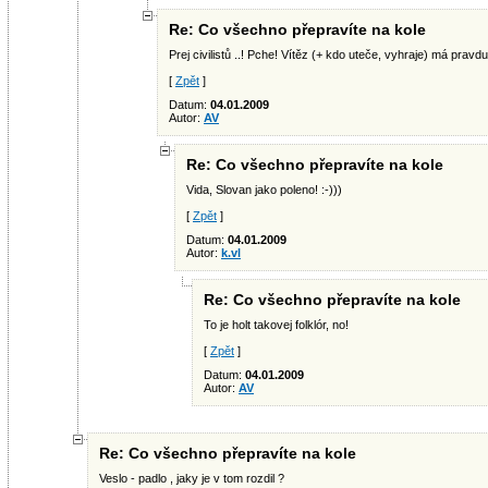
Re: Co všechno přepravíte na kole
Prej civilistů ..! Pche! Vítěz (+ kdo uteče, vyhraje) má pravdu!
[
Zpět
]
Datum:
04.01.2009
Autor:
AV
Re: Co všechno přepravíte na kole
Vida, Slovan jako poleno! :-)))
[
Zpět
]
Datum:
04.01.2009
Autor:
k.vl
Re: Co všechno přepravíte na kole
To je holt takovej folklór, no!
[
Zpět
]
Datum:
04.01.2009
Autor:
AV
Re: Co všechno přepravíte na kole
Veslo - padlo , jaky je v tom rozdil ?