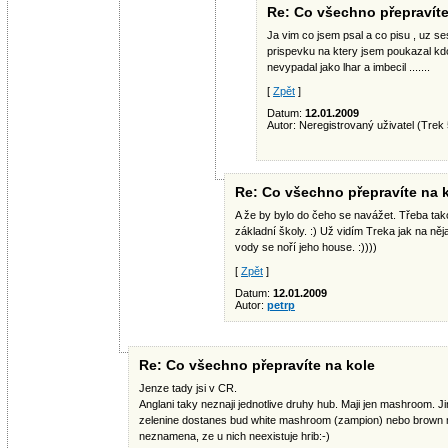
Re: Co všechno přepravíte
Ja vim co jsem psal a co pisu , uz s
prispevku na ktery jsem poukazal kd
nevypadal jako lhar a imbecil .......
[
Zpět
]
Datum:
12.01.2009
Autor: Neregistrovaný uživatel (Trek 
Re: Co všechno přepravíte na 
A že by bylo do čeho se navážet. Třeba takov
základní školy. :) Už vidím Treka jak na ně
vody se noří jeho house. :))))
[
Zpět
]
Datum:
12.01.2009
Autor:
petrp
Re: Co všechno přepravíte na kole
Jenze tady jsi v CR.
Anglani taky neznaji jednotlive druhy hub. Maji jen mashroom. Ji
zelenine dostanes bud white mashroom (zampion) nebo brown m
neznamena, ze u nich neexistuje hrib:-)