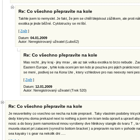
Re: Co všechno přepravíte na kole
Takhle jsem to nemyslel. Je fakt, že jem se chtěl blejskout zážitkem, ale proti 
exotika je jinde běžné. Cyklotrucky se mi líbí.
[
Zpět
]
Datum:
04.01.2009
Autor: Neregistrovaný uživatel (Luboš2)
Re: Co všechno přepravíte na kole
Mas recht , jiny kraj - jiny mrav , ale az tak velka exotika to brzo nebude . Zac
Eastern Europe , tyhle kola oceni jen ten kdo je pouziva pro jejich prakticnost a
se meni , podivej se na Kona Ute , ktery vzhledove pro nas neexoty neni pesti
[
Zpět
]
Datum:
12.01.2009
Autor: Neregistrovaný uživatel (Trek 520)
Re: Co všechno přepravíte na kole
Je neuveritelny co vsechno se necha na kole prepravit . Taky vlastnim podobny tricycl
dedy kterymu doma prekazel next to nothing a jsem ten kram teda opravil a upravil abyc
nosic a do boxy jsem namontoval mnou vyrobeny dve hlinikovy stangle do tvaru T , t
musela otacet pri zataceni (vyresil to bottom bracket ) a prepravim na tom v pohode n
sea kayaky i s gear na nekolik dni .....