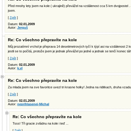
Před mnohy lety jsem na kole ( ukrajině) převážel na vzdálenost cca 5 km dvojpostel . Je
jsem.
[
Zpět
]
Datum:
02.01.2009
Autor:
Jerguš
Re: Co všechno přepravíte na kole
Můj prozatímní vrchol je přeprava 14 desetimetrových tyčí k týpí asi na vzdálenost 2 km
jestli se to počítá, protože jsem je jednak převážel po jedné a jednak se tenčí konec táh
[
Zpět
]
Datum:
02.01.2009
Autor:
k.vl
Re: Co všechno přepravíte na kole
Za mlada jsem na sve favoritce uvezl tri krasne holky! Jedna na riditkach, druha vzadu n
[
Zpět
]
Datum:
02.01.2009
Autor:
neprihlasenej-Michal
Re: Co všechno přepravíte na kole
Tsss! Tři gracie zvládnu na kole i teď ...
[
Zpět
]