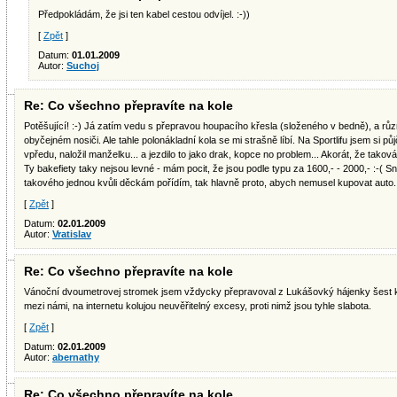
Předpokládám, že jsi ten kabel cestou odvíjel. :-))
[
Zpět
]
Datum:
01.01.2009
Autor:
Suchoj
Re: Co všechno přepravíte na kole
Potěšující! :-) Já zatím vedu s přepravou houpacího křesla (složeného v bedně), a r
obyčejném nosiči. Ale tahle polonákladní kola se mi strašně líbí. Na Sportlifu jsem si půj
vpředu, naložil manželku... a jezdilo to jako drak, kopce no problem... Akorát, že takov
Ty bakefiety taky nejsou levné - mám pocit, že jsou podle typu za 1600,- - 2000,- :-( Sn
takového jednou kvůli děckám pořídím, tak hlavně proto, abych nemusel kupovat auto.
[
Zpět
]
Datum:
02.01.2009
Autor:
Vratislav
Re: Co všechno přepravíte na kole
Vánoční dvoumetrovej stromek jsem vždycky přepravoval z Lukášovký hájenky šest ki
mezi námi, na internetu kolujou neuvěřitelný excesy, proti nimž jsou tyhle slabota.
[
Zpět
]
Datum:
02.01.2009
Autor:
abernathy
Re: Co všechno přepravíte na kole