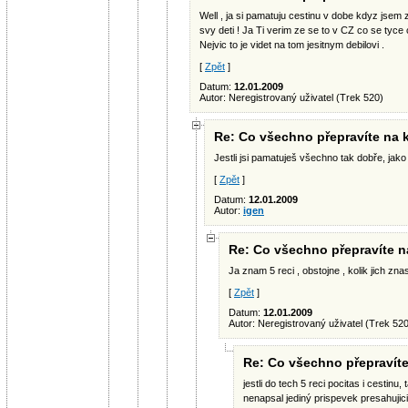
Well , ja si pamatuju cestinu v dobe kdyz jsem z
svy deti ! Ja Ti verim ze se to v CZ co se tyce 
Nejvic to je videt na tom jesitnym debilovi .
[
Zpět
]
Datum:
12.01.2009
Autor: Neregistrovaný uživatel (Trek 520)
Re: Co všechno přepravíte na 
Jestli jsi pamatuješ všechno tak dobře, jako č
[
Zpět
]
Datum:
12.01.2009
Autor:
igen
Re: Co všechno přepravíte n
Ja znam 5 reci , obstojne , kolik jich zna
[
Zpět
]
Datum:
12.01.2009
Autor: Neregistrovaný uživatel (Trek 52
Re: Co všechno přepravíte
jestli do tech 5 reci pocitas i cestinu, 
nenapsal jediný prispevek presahujici 