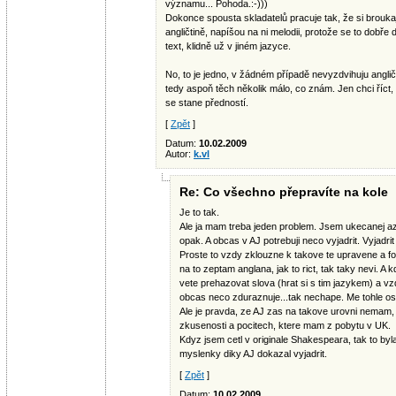
významu... Pohoda.:-)))
Dokonce spousta skladatelů pracuje tak, že si brouka
angličtině, napíšou na ni melodii, protože se to dobře 
text, klidně už v jiném jazyce.
No, to je jedno, v žádném případě nevyzdvihuju anglič
tedy aspoň těch několik málo, co znám. Jen chci říc
se stane předností.
[
Zpět
]
Datum:
10.02.2009
Autor:
k.vl
Re: Co všechno přepravíte na kole
Je to tak.
Ale ja mam treba jeden problem. Jsem ukecanej az 
opak. A obcas v AJ potrebuji neco vyjadrit. Vyjadrit
Proste to vzdy zklouzne k takove te upravene a fo
na to zeptam anglana, jak to rict, tak taky nevi. 
vete prehazovat slova (hrat si s tim jazykem) a vz
obcas neco zduraznuje...tak nechape. Me tohle os
Ale je pravda, ze AJ zas na takove urovni nemam, 
zkusenosti a pocitech, ktere mam z pobytu v UK.
Kdyz jsem cetl v originale Shakespeara, tak to byla
myslenky diky AJ dokazal vyjadrit.
[
Zpět
]
Datum:
10.02.2009