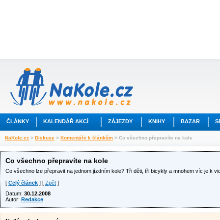
ČLÁNKY
KALENDÁŘ AKCÍ
ZÁJEZDY
KNIHY
BAZAR
S
NaKole.cz
>
Diskuse
>
Komentáře k článkům
> Co všechno přepravíte na kole
Co všechno přepravíte na kole
Co všechno lze přepravit na jednom jízdním kole? Tři děti, tři bicykly a mnohem víc je k 
[
Celý článek
] [
Zpět
]
Datum:
30.12.2008
Autor:
Redakce