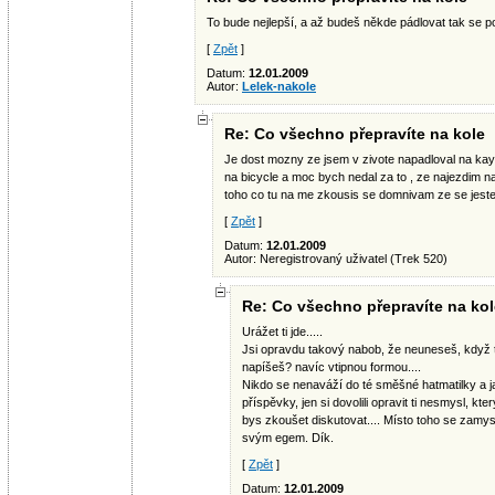
To bude nejlepší, a až budeš někde pádlovat tak se p
[
Zpět
]
Datum:
12.01.2009
Autor:
Lelek-nakole
Re: Co všechno přepravíte na kole
Je dost mozny ze jsem v zivote napadloval na kaya
na bicycle a moc bych nedal za to , ze najezdim na
toho co tu na me zkousis se domnivam ze se jeste
[
Zpět
]
Datum:
12.01.2009
Autor: Neregistrovaný uživatel (Trek 520)
Re: Co všechno přepravíte na kol
Urážet ti jde.....
Jsi opravdu takový nabob, že neuneseš, když t
napíšeš? navíc vtipnou formou....
Nikdo se nenaváží do té směšné hatmatilky a j
příspěvky, jen si dovolili opravit ti nesmysl, kt
bys zkoušet diskutovat.... Místo toho se zamy
svým egem. Dík.
[
Zpět
]
Datum:
12.01.2009