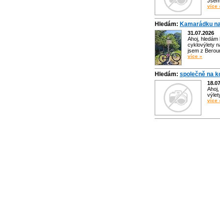
Jsem 
více 
Hledám:
Kamarádku na
31.07.2026
Ahoj, hledám
cyklovýlety n
jsem z Bero
více »
Hledám:
společně na k
18.0
Ahoj,
výlet
více 