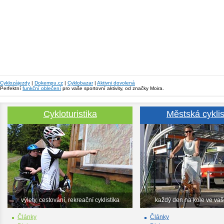
Cyklozájezdy
|
Dokempu.cz
|
Cyklobazar
|
Aktivni dovolená
Perfektní
funkční oblečení
pro vaše sportovní aktivity, od značky Moira.
Cykloturistika
Městská cyklis
výlety, cestování, rekreační cyklistika
každý den na kole ve va
Články
Články