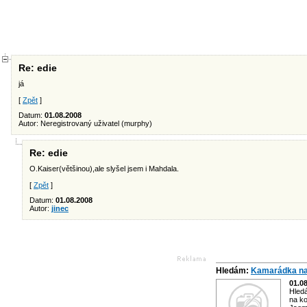
Re: edie
já
[
Zpět
]
Datum:
01.08.2008
Autor: Neregistrovaný uživatel (murphy)
Re: edie
O.Kaiser(většinou),ale slyšel jsem i Mahdala.
[
Zpět
]
Datum:
01.08.2008
Autor:
jinec
Hledám:
Kamarádka na
01.0
Hled
na ko