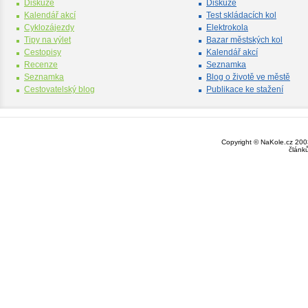
Diskuze
Diskuze
Kalendář akcí
Test skládacích kol
Cyklozájezdy
Elektrokola
Tipy na výlet
Bazar městských kol
Cestopisy
Kalendář akcí
Recenze
Seznamka
Seznamka
Blog o životě ve městě
Cestovatelský blog
Publikace ke stažení
Copyright © NaKole.cz 2003
článk