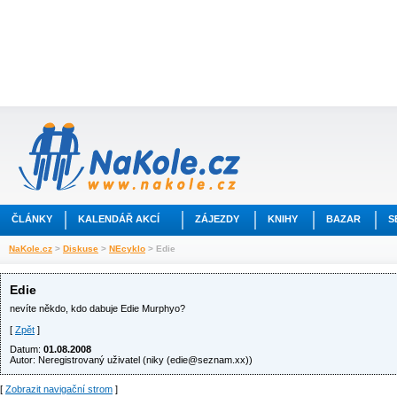
ČLÁNKY
KALENDÁŘ AKCÍ
ZÁJEZDY
KNIHY
BAZAR
S
NaKole.cz
>
Diskuse
>
NEcyklo
> Edie
Edie
nevíte někdo, kdo dabuje Edie Murphyo?
[
Zpět
]
Datum:
01.08.2008
Autor: Neregistrovaný uživatel (niky (
edie@seznam.xx
))
[
Zobrazit navigační strom
]