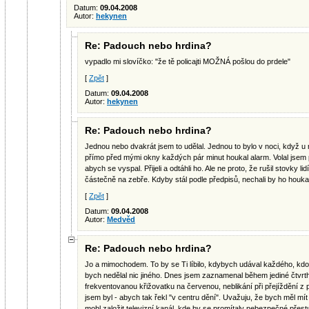
Datum:
09.04.2008
Autor:
hekynen
Re: Padouch nebo hrdina?
vypadlo mi slovíčko: "že tě policajti MOŽNÁ pošlou do prdele"
[
Zpět
]
Datum:
09.04.2008
Autor:
hekynen
Re: Padouch nebo hrdina?
Jednou nebo dvakrát jsem to udělal. Jednou to bylo v noci, když 
přímo před mými okny každých pár minut houkal alarm. Volal jsem poli
abych se vyspal. Přijeli a odtáhli ho. Ale ne proto, že rušil stovky li
částečně na zebře. Kdyby stál podle předpisů, nechali by ho houka
[
Zpět
]
Datum:
09.04.2008
Autor:
Medvěd
Re: Padouch nebo hrdina?
Jo a mimochodem. To by se Ti líbilo, kdybych udával každého, k
bych nedělal nic jiného. Dnes jsem zaznamenal během jediné čtvrth
frekventovanou křižovatku na červenou, neblikání při přejíždění z
jsem byl - abych tak řekl "v centru dění". Uvažuju, že bych měl mí
mohl založit televizní kanál, kde by se promítaly nebezpečné přest