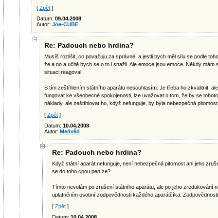
[
Zpět
]
Datum:
09.04.2008
Autor:
Joe-CUBE
Re: Padouch nebo hrdina?
Musíš rozlišit, co považuju za správné, a jestli bych měl sílu se podle t
že a no a učitě bych se o to i snažil. Ale emoce jsou emoce. Někdy mám 
situaci reagoval.
S tím zeštíhlením státního aparátu nesouhlasím. Je třeba ho zkvalitnit, al
fungovat ke všeobecné spokojenosti, lze uvažovat o tom, že by se tohoto
náklady, ale zeštíhlovat ho, když nefunguje, by byla nebezpečná pitomost
[
Zpět
]
Datum:
10.04.2008
Autor:
Medvěd
Re: Padouch nebo hrdina?
Když státní aparát nefunguje, není nebezpečná pitomost ani jeho zruše
se do toho cpou peníze?
Tímto nevolám po zrušení státního aparátu, ale po jeho zredukování 
uplatněním osobní zodpovědnosti každého aparátčíka. Zodpovědnosti fu
[
Zpět
]
Datum:
10.04.2008