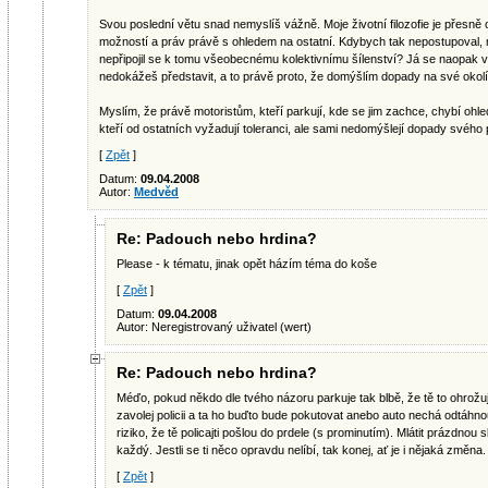
Svou poslední větu snad nemyslíš vážně. Moje životní filozofie je přes
možností a práv právě s ohledem na ostatní. Kdybych tak nepostupoval, my
nepřipojil se k tomu všeobecnému kolektivnímu šílenství? Já se naopak v
nedokážeš představit, a to právě proto, že domýšlím dopady na své okolí, 
Myslím, že právě motoristům, kteří parkují, kde se jim zachce, chybí ohled
kteří od ostatních vyžadují toleranci, ale sami nedomýšlejí dopady svého 
[
Zpět
]
Datum:
09.04.2008
Autor:
Medvěd
Re: Padouch nebo hrdina?
Please - k tématu, jinak opět házím téma do koše
[
Zpět
]
Datum:
09.04.2008
Autor: Neregistrovaný uživatel (wert)
Re: Padouch nebo hrdina?
Méďo, pokud někdo dle tvého názoru parkuje tak blbě, že tě to ohrožuj
zavolej policii a ta ho buďto bude pokutovat anebo auto nechá odtáh
riziko, že tě policajti pošlou do prdele (s prominutím). Mlátit prázdnou
každý. Jestli se ti něco opravdu nelíbí, tak konej, ať je i nějaká změna.
[
Zpět
]