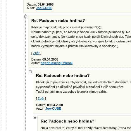
Datum:
09.04.2008
Autor:
Joe-CUBE
Re: Padouch nebo hrdina?
Kdyz je map dost, tak proc cmarat po horach?:-)))
Nekde nahore jsi psal, ze Meda je sobec. Ale v tomhle jsi sobec ty. N
se to dokaze naucit. Ne kazdej chce jezdit po silnicich plnych aut. Ta
clovek potrebuje cyklotrasy a cyklostezky. Funguje to tak v celem civ
budou vymejslet nejake s prominutim kravoviny a speciality:-)
[
Zpět
]
Datum:
09.04.2008
Autor:
neprihlasenej-Michal
Re: Padouch nebo hrdina?
Klídek, já to považuji za zbytečnost, ale jedním dechem dodávám, 
cykloznačení za užitečné považují a značení tudíž nebourám.
Tudíž označit mne za sobce je zcela mimo realitu.
[
Zpět
]
Datum:
09.04.2008
Autor:
Joe-CUBE
Re: Padouch nebo hrdina?
No ja spis bral to, ze by si mel kazdy stavet sve trasy (treba 