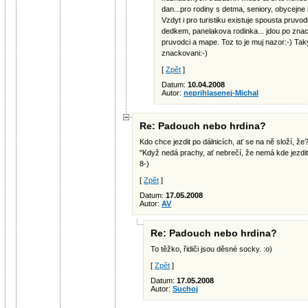
dan...pro rodiny s detma, seniory, obycejne l
Vzdyt i pro turistiku existuje spousta pruv
dedkem, panelakova rodinka... jdou po znac
pruvodci a mape. Toz to je muj nazor:-) Ta
znackovani:-)
[
Zpět
]
Datum:
10.04.2008
Autor:
neprihlasenej-Michal
Re: Padouch nebo hrdina?
Kdo chce jezdit po dálnicích, ať se na ně složí, že
"Když nedá prachy, ať nebrečí, že nemá kde jezdit
8-)
[
Zpět
]
Datum:
17.05.2008
Autor:
AV
Re: Padouch nebo hrdina?
To těžko, řidiči jsou děsné socky. :o)
[
Zpět
]
Datum:
17.05.2008
Autor:
Suchoj