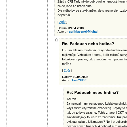
Žiješ v ČR! Tady nikdo dobrovolně neupustí korun
nikde jinde za hranicema.
Dle mého by se stavět mělo, ale s rozmyslem...aby
nejmenší.
[
Zpět
]
Datum:
09.04.2008
Autor:
neprihlasenej-Michal
Re: Padouch nebo hrdina?
OK, souhlasím, základní trasy odněkud někam,
nejlevnějc. Vzhledem k tomu, kolik milionů se 
fotbalovém plácku, tak v současných podmínká
moři:-/
[
Zpět
]
Datum:
10.04.2008
Autor:
Joe-CUBE
Re: Padouch nebo hrdina?
Asi tak.
Ja netouzim mit oznacenou kdejakou silnici.
kdyz vidim ctyrmistne oznaceni). Kdyby to b
tak by to bylo uzasne. Tohle znaceni CKT je
zavidi kdejaky tourista ze zahranici. Tak pr
cykloturistiku a jeji znaceni? Neni preci p
neznacenych trasach. A nebo at si to nekdo