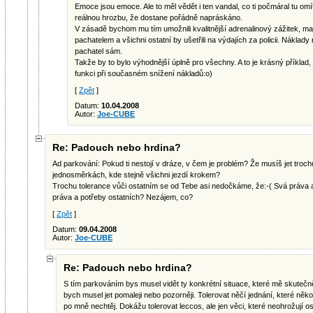
Emoce jsou emoce. Ale to měl vědět i ten vandal, co ti počmáral tu omít
reálnou hrozbu, že dostane pořádně napráskáno.
V zásadě bychom mu tím umožnili kvalitnější adrenalinový zážitek, ma
pachatelem a všichni ostatní by ušetřili na výdajích za policii. Náklady 
pachatel sám.
Takže by to bylo výhodnější úplně pro všechny. A to je krásný příklad, 
funkci při současném snížení nákladů:o)
[
Zpět
]
Datum:
10.04.2008
Autor:
Joe-CUBE
Re: Padouch nebo hrdina?
Ad parkování: Pokud ti nestojí v dráze, v čem je problém? Že musíš jet troch
jednosměrkách, kde stejně všichni jezdí krokem?
Trochu tolerance vůči ostatním se od Tebe asi nedočkáme, že:-( Svá práva 
práva a potřeby ostatních? Nezájem, co?
[
Zpět
]
Datum:
09.04.2008
Autor:
Joe-CUBE
Re: Padouch nebo hrdina?
S tím parkováním bys musel vidět ty konkrétní situace, které mě skutečně
bych musel jet pomaleji nebo pozorněji. Tolerovat něčí jednání, které něko
po mně nechtěj. Dokážu tolerovat leccos, ale jen věci, které neohrožují os