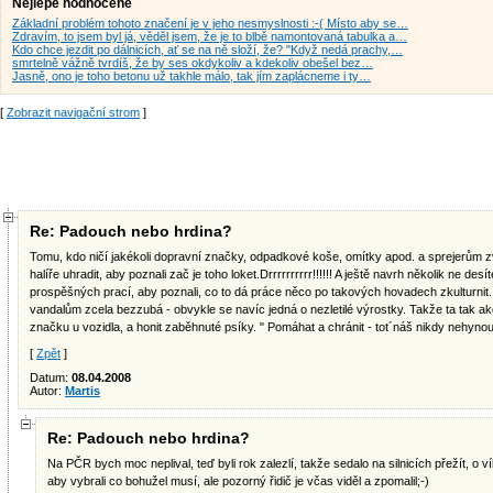
Nejlépe hodnocené
Základní problém tohoto značení je v jeho nesmyslnosti :-( Místo aby se…
Zdravím, to jsem byl já, věděl jsem, že je to blbě namontovaná tabulka a…
Kdo chce jezdit po dálnicích, ať se na ně složí, že? "Když nedá prachy,…
smrtelně vážně tvrdíš, že by ses okdykoliv a kdekoliv obešel bez…
Jasně, ono je toho betonu už takhle málo, tak jím zaplácneme i ty…
[
Zobrazit navigační strom
]
Re: Padouch nebo hrdina?
Tomu, kdo ničí jakékoli dopravní značky, odpadkové koše, omítky apod. a sprejerům z
halíře uhradit, aby poznali zač je toho loket.Drrrrrrrrrr!!!!!! A ještě navrh několik ne des
prospěšných prací, aby poznali, co to dá práce něco po takových hovadech zkulturnit. 
vandalům zcela bezzubá - obvykle se navíc jedná o nezletilé výrostky. Takže ta tak akorát
značku u vozidla, a honit zaběhnuté psíky. " Pomáhat a chránit - tot´náš nikdy nehynouc
[
Zpět
]
Datum:
08.04.2008
Autor:
Martis
Re: Padouch nebo hrdina?
Na PČR bych moc neplival, teď byli rok zalezlí, takže sedalo na silnicích přežít, o ví
aby vybrali co bohužel musí, ale pozorný řidič je včas viděl a zpomalil;-)