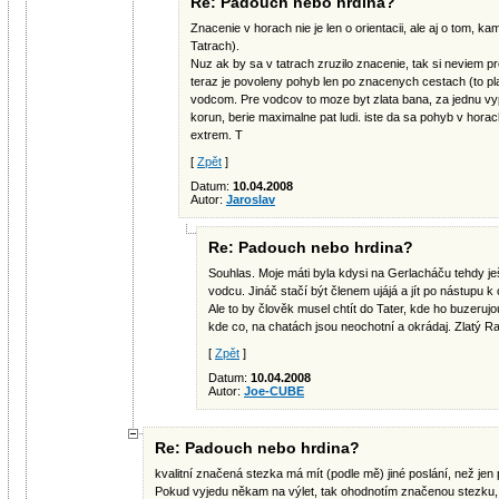
Re: Padouch nebo hrdina?
Znacenie v horach nie je len o orientacii, ale aj o tom, ka
Tatrach).
Nuz ak by sa v tatrach zruzilo znacenie, tak si neviem pr
teraz je povoleny pohyb len po znacenych cestach (to plat
vodcom. Pre vodcov to moze byt zlata bana, za jednu vy
korun, berie maximalne pat ludi. iste da sa pohyb v horach
extrem. T
[
Zpět
]
Datum:
10.04.2008
Autor:
Jaroslav
Re: Padouch nebo hrdina?
Souhlas. Moje máti byla kdysi na Gerlacháču tehdy je
vodcu. Jináč stačí být členem ujájá a jít po nástupu k 
Ale to by člověk musel chtít do Tater, kde ho buzeru
kde co, na chatách jsou neochotní a okrádaj. Zlatý R
[
Zpět
]
Datum:
10.04.2008
Autor:
Joe-CUBE
Re: Padouch nebo hrdina?
kvalitní značená stezka má mít (podle mě) jiné poslání, než jen
Pokud vyjedu někam na výlet, tak ohodnotím značenou stezku,