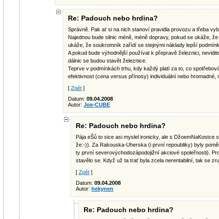
Re: Padouch nebo hrdina?
Správně. Pak ať si na nich stanoví pravidla provozu a třeba vy
Najednou bude silnic méně, méně dopravy, pokud se ukáže, že j
ukáže, že soukromník zařídí se stejnými náklady lepší podmínk
A pokud bude výhodnější používat k přepravě železnici, nevidite
dálnic se budou stavět železnice.
Teprve v podmínkách trhu, kdy každý platí za to, co spotřebová
efektivnost (cena versus přínosy) individuální nebo hromadné, 
[
Zpět
]
Datum:
09.04.2008
Autor:
Joe-CUBE
Re: Padouch nebo hrdina?
Pája eŠů to sice asi myslel ironicky, ale s DžoemNaKostce 
že:-)). Za Rakouska-Uherska (i první repoubliky) byly pom
ty první severovýchodozápodojižní akciové spoleřnosti). Pro
stavělo se. Když už ta trať byla zcela nerentabilní, tak se zru
[
Zpět
]
Datum:
09.04.2008
Autor:
hekynen
Re: Padouch nebo hrdina?