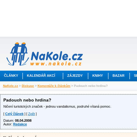
ČLÁNKY
KALENDÁŘ AKCÍ
ZÁJEZDY
KNIHY
BAZAR
S
NaKole.cz
>
Diskuse
>
Komentáře k článkům
> Padouch nebo hrdina?
Padouch nebo hrdina?
Ničení turistických značek - jednou vandalismus, podruhé vítaná pomoc.
[
Celý článek
] [
Zpět
]
Datum:
08.04.2008
Autor:
Redakce