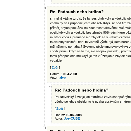
Re: Padouch nebo hrdina?
smrtelně vážně tvrdíš, že by ses okdykoliv a kdekoliv o
včeho by ses případně ještě obešel? Když se nad tím zam
příměr, abych poukázal na zcestnost takového uvažování
obejít kdykoliv a kdekoliv bez zhruba 90% věcí které b
mi stačí voda z pramene a o zbytek se s větším či menš
to ale smysluplmé? není to vlastně výkřik "já jsem borec
měl někomu pomáhat? Svojemu pětiletýmu synkovi vysvětl
chodit první i když na to má, ale naopak poslední, protož
tomu předposlednímu když je ten v úzkejch a zbytek sku
vzdaluje.
[
Zpět
]
Datum:
10.04.2008
Autor:
alvp
Re: Padouch nebo hrdina?
Poustevnický život je jen extrém a závislost opačný
všeho se lehce obejdu, to je úvaha správným směre
[
Zpět
]
Datum:
10.04.2008
Autor:
Joe-CUBE