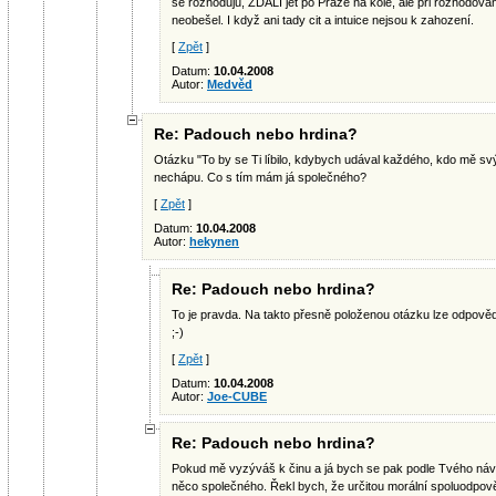
se rozhoduju, ZDALI jet po Praze na kole, ale při rozhodová
neobešel. I když ani tady cit a intuice nejsou k zahození.
[
Zpět
]
Datum:
10.04.2008
Autor:
Medvěd
Re: Padouch nebo hrdina?
Otázku "To by se Ti líbilo, kdybych udával každého, kdo mě 
nechápu. Co s tím mám já společného?
[
Zpět
]
Datum:
10.04.2008
Autor:
hekynen
Re: Padouch nebo hrdina?
To je pravda. Na takto přesně položenou otázku lze odpovědě
;-)
[
Zpět
]
Datum:
10.04.2008
Autor:
Joe-CUBE
Re: Padouch nebo hrdina?
Pokud mě vyzýváš k činu a já bych se pak podle Tvého náv
něco společného. Řekl bych, že určitou morální spoluodpově