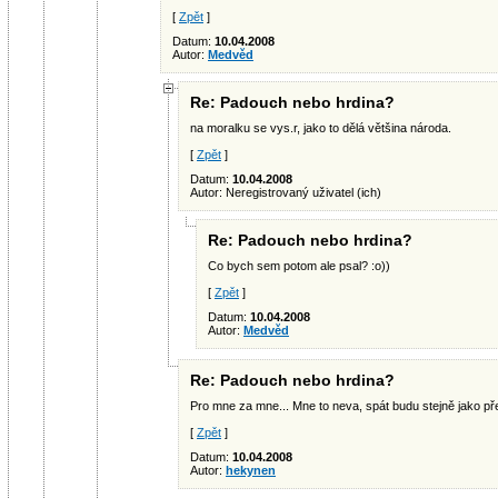
[
Zpět
]
Datum:
10.04.2008
Autor:
Medvěd
Re: Padouch nebo hrdina?
na moralku se vys.r, jako to dělá většina národa.
[
Zpět
]
Datum:
10.04.2008
Autor: Neregistrovaný uživatel (ich)
Re: Padouch nebo hrdina?
Co bych sem potom ale psal? :o))
[
Zpět
]
Datum:
10.04.2008
Autor:
Medvěd
Re: Padouch nebo hrdina?
Pro mne za mne... Mne to neva, spát budu stejně jako před
[
Zpět
]
Datum:
10.04.2008
Autor:
hekynen