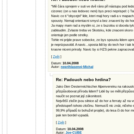
"Mě čára sprejem v suti ve dvě ráno při nástupu pod ledov
cizonec (on u nas ledovec neni) bys preci neprispel:-) Ta
Navic co ti "obycejni" lide, kteri maji hory radi a v mapa
spousty. Nemaji orientacni smysl a bez znaceni by do hor
Ja mapy mam rad a myslim si, ze s buzolou si docela tyk
zabloudim. Zvlaste treba ve Skotsku, kde znaceni skoro
orientuje jen podle strelky.
Tohle mi prijde prave sobecke, ze bys spoustu lidem uprel
je neprizpusobil. A navic...sposta lidi by do tech hor i tak 
krasne niceni prirody. Navic by si HZS pekne zapracoval
[
Zpět
]
Datum:
10.04.2008
Autor:
neprihlasenej-Michal
Re: Padouch nebo hrdina?
Jako člen Oesterreichischer Alpenvereinu na rakousk
přizpůsobovat přírodu lidem? Lidé by se měli přizpůso
naučit se poznat její zákonitosti.
Největší zločin jsou silnice až do hor a ferraty až na 
předstupeň tohoto zločinu. Nemusíš nic znát, ničeho s
99,9% případů to bohužel projde), do lesa či do hor 
pak ten bordel vypadá.
[
Zpět
]
Datum:
10.04.2008
Autor:
Joe-CUBE