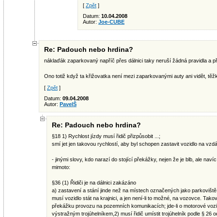
[
Zpět
]
Datum:
10.04.2008
Autor:
Joe-CUBE
Re: Padouch nebo hrdina?
náklaďák zaparkovaný napříč přes dálnici taky neruší žádná pravidla a p
Ono totiž když ta křižovatka není mezi zaparkovanými auty ani vidět, těž
[
Zpět
]
Datum:
09.04.2008
Autor:
PavelŠ
Re: Padouch nebo hrdina?
§18 1) Rychlost jízdy musí řidič přizpůsobit ...;
smí jet jen takovou rychlostí, aby byl schopen zastavit vozidlo na vzd
- jinými slovy, kdo narazí do stojící překážky, nejen že je blb, ale nav
mimoto:
§36 (1) Řidiči je na dálnici zakázáno
a) zastavení a stání jinde než na místech označených jako parkoviště
musí vozidlo stát na krajnici, a jen není-li to možné, na vozovce. Tako
překážku provozu na pozemních komunikacích; jde-li o motorové vo
výstražným trojúhelníkem,2) musí řidič umístit trojúhelník podle § 26 od