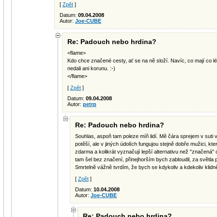
[
Zpět
]
Datum:
09.04.2008
Autor:
Joe-CUBE
Re: Padouch nebo hrdina?
<flame>
Kdo chce značené cesty, ať se na ně složí. Navíc, co mají co lézt
nedali ani korunu. :-)
</flame>
[
Zpět
]
Datum:
09.04.2008
Autor:
petrp
Re: Padouch nebo hrdina?
Souhlas, aspoň tam poleze míň lidí. Mě čára sprejem v suti
potěší, ale v jiných údolích fungujou stejně dobře mužici, kte
zdarma a kolikrát vyznačují lepší alternativu než "značená" 
tam šel bez značení, přinejhorším bych zabloudil, za světla p
Smrtelně vážně tvrdím, že bych se kdykoliv a kdekoliv klidn
[
Zpět
]
Datum:
10.04.2008
Autor:
Joe-CUBE
Re: Padouch nebo hrdina?