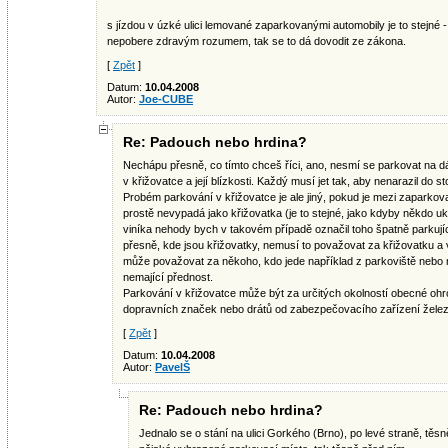
s jízdou v úzké ulici lemované zaparkovanými automobily je to stejné - 
nepobere zdravým rozumem, tak se to dá dovodit ze zákona.
[
Zpět
]
Datum:
10.04.2008
Autor:
Joe-CUBE
Re: Padouch nebo hrdina?
Nechápu přesně, co tímto chceš říci, ano, nesmí se parkovat na dál
v křižovatce a její blízkosti. Každý musí jet tak, aby nenarazil do sto
Probém parkování v křižovatce je ale jiný, pokud je mezi zaparkov
prostě nevypadá jako křižovatka (je to stejné, jako kdyby někdo uk
viníka nehody bych v takovém případě označil toho špatně parkují
přesně, kde jsou křižovatky, nemusí to považovat za křižovatku a vo
může považovat za někoho, kdo jede například z parkoviště nebo 
nemající přednost.
Parkování v křižovatce může být za určitých okolností obecné ohr
dopravních značek nebo drátů od zabezpečovacího zařízení želez
[
Zpět
]
Datum:
10.04.2008
Autor:
PavelŠ
Re: Padouch nebo hrdina?
Jednalo se o stání na ulici Gorkého (Brno), po levé straně, tě