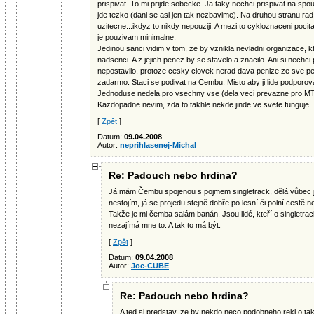
prispivat. To mi prijde sobecke. Ja taky nechci prispivat na spous
jde tezko (dani se asi jen tak nezbavime). Na druhou stranu rad
uzitecne...ikdyz to nikdy nepouziji. A mezi to cykloznaceni pocit
je pouzivam minimalne.
Jedinou sanci vidim v tom, ze by vznikla nevladni organizace, k
nadsenci. A z jejich penez by se stavelo a znacilo. Ani si nechci 
nepostavilo, protoze cesky clovek nerad dava penize ze sve pe
zadarmo. Staci se podivat na Cembu. Misto aby ji lide podporoval
Jednoduse nedela pro vsechny vse (dela veci prevazne pro MTB
Kazdopadne nevim, zda to takhle nekde jinde ve svete funguje..
[
Zpět
]
Datum:
09.04.2008
Autor:
neprihlasenej-Michal
Re: Padouch nebo hrdina?
Já mám Čembu spojenou s pojmem singletrack, dělá vůbec j
nestojím, já se projedu stejně dobře po lesní či polní cestě
Takže je mi čemba salám banán. Jsou lidé, kteří o singletrack 
nezajímá mne to. A tak to má být.
[
Zpět
]
Datum:
09.04.2008
Autor:
Joe-CUBE
Re: Padouch nebo hrdina?
A ted si predstav, ze by nekdo neco podobneho rekl o tak