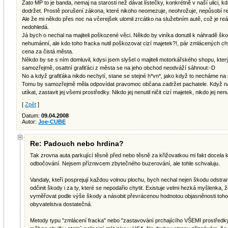
Zato MP to je banda, nemaj na starosti než dávat lístečky, konkrétně v naší ulici, 
dodržet. Prostě porušení zákona, které nikoho neomezuje, neohrožuje, nepůsobí re
Ale že mi někdo přes noc na včerejšek ulomil zrcátko na služebním autě, což je r
nedohledá.
Já bych o nechal na majiteli poškozené věci. Někdo by viníka donutil k náhradě ško
nehumánní, ale kdo toho fracka nutil poškozovat cizí majetek?!, pár zmlácených 
cena za čistá města.
Někdo by se s ním domluvil, kdysi jsem slyšel o majiteli motorkářského shopu, který s
samozřejmě, osattní grafiťáci z města se na jeho obchod neodváží sáhnout:-D
No a když grafiťáka nikdo nechytí, stane se stejné h*vn*, jako když to necháme na po
Tomu by samozřejmě měla odpovídat pravomoc občana zadržet pachatele. Když na 
utíkat, zastavit jej všemi prostředky. Nikdo jej nenutil ničit cizí majetek, nikdo jej nenut
[
Zpět
]
Datum:
09.04.2008
Autor:
Joe-CUBE
Re: Padouch nebo hrdina?
Tak zrovna auta parkující těsně před nebo těsně za křižovatkou mi fakt docela ko
odbočování. Nejsem příznivcem zbytečného buzerování, ale tohle schvaluju.
Vandaly, kteří posprejují každou volnou plochu, bych nechal nejen škodu odstran
odčinit škody i za ty, které se nepodařio chytit. Existuje velmi hezká myšlenka, ž
vyměřovat podle výše škody a násobit převrácenou hodnotou objasněnosti toho
obyvatelstva dostatečná.
Metody typu "zmlácení fracka" nebo "zastavování prchajícího VŠEMI prostředky"