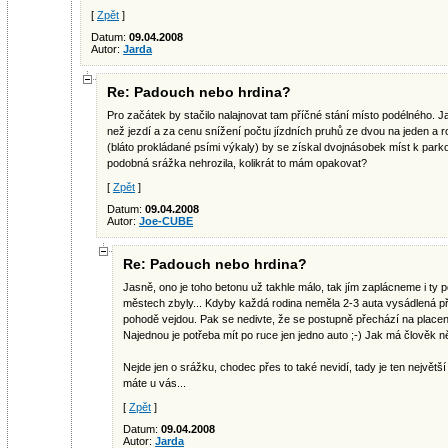
[
Zpět
]
Datum:
09.04.2008
Autor:
Jarda
Re: Padouch nebo hrdina?
Pro začátek by stačilo nalajnovat tam příčné stání místo podélného. J
než jezdí a za cenu snížení počtu jízdních pruhů ze dvou na jeden a 
(bláto prokládané psími výkaly) by se získal dvojnásobek míst k par
podobná srážka nehrozila, kolikrát to mám opakovat?
[
Zpět
]
Datum:
09.04.2008
Autor:
Joe-CUBE
Re: Padouch nebo hrdina?
Jasně, ono je toho betonu už takhle málo, tak jím zaplácneme i ty p
městech zbyly... Kdyby každá rodina neměla 2-3 auta vysádlená p
pohodě vejdou. Pak se nedivte, že se postupně přechází na placené 
Najednou je potřeba mít po ruce jen jedno auto ;-) Jak má člověk něc
Nejde jen o srážku, chodec přes to také nevidí, tady je ten největš
máte u vás...
[
Zpět
]
Datum:
09.04.2008
Autor:
Jarda