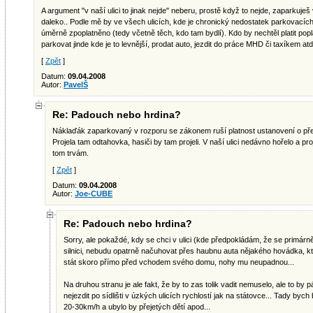
A argument "v naší ulici to jinak nejde" neberu, prostě když to nejde, zaparkuješ v 
daleko.. Podle mě by ve všech ulicích, kde je chronický nedostatek parkovacíc
úměrně zpoplatněno (tedy včetně těch, kdo tam bydlí). Kdo by nechtěl platit poplat
parkovat jinde kde je to levnější, prodat auto, jezdit do práce MHD či taxíkem atd
[
Zpět
]
Datum:
09.04.2008
Autor:
PavelŠ
Re: Padouch nebo hrdina?
Náklaďák zaparkovaný v rozporu se zákonem ruší platnost ustanovení o před
Projela tam odtahovka, hasiči by tam projeli. V naší ulici nedávno hořelo a pr
tom trvám.
[
Zpět
]
Datum:
09.04.2008
Autor:
Joe-CUBE
Re: Padouch nebo hrdina?
Sorry, ale pokaždé, kdy se chci v ulici (kde předpokládám, že se primárn
silnici, nebudu opatrně načuhovat přes haubnu auta nějakého hovádka, k
stát skoro přímo před vchodem svého domu, nohy mu neupadnou...
Na druhou stranu je ale fakt, že by to zas tolik vadit nemuselo, ale to by
nejezdit po sídlišti v úzkých ulicích rychlostí jak na státovce... Tady by
20-30km/h a ubylo by přejetých dětí apod...