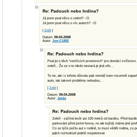
Re: Padouch nebo hrdina?
Já jsem psal něco o zeleni? :-O
Já jsem psal něco o víc autech? :-O
[
Zpět
]
Datum:
09.04.2008
Autor:
Joe-CUBE
Re: Padouch nebo hrdina?
Psal jsi o těch "venčících prostorech" pro domácí zvířectvo
zeleň... Že se o to nikdo nestará je jiná věc...
To ne, ale i z tohoto důvodu pak nemáš kam rozumně zapar
auto, tak takové problémy nebudou...
[
Zpět
]
Datum:
09.04.2008
Autor:
Jarda
Re: Padouch nebo hrdina?
Zeleň - začíná lesík asi 100 metrů od baráku. Před bará
parkování před psími hovny, no ale každý máme jiné pref
Co se týče počtu aut v rodině, to musí vědět rodina, co 
jejich rozhodnutí jedině respektovat.