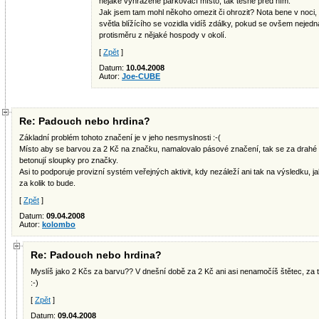
nějaké vyhrazené parkovací místo, tak těsně před ním.
Jak jsem tam mohl někoho omezit či ohrozit? Nota bene v noci, 
světla blížícího se vozidla vidíš zdálky, pokud se ovšem nejedn
protisměru z nějaké hospody v okolí.
[
Zpět
]
Datum:
10.04.2008
Autor:
Joe-CUBE
Re: Padouch nebo hrdina?
Základní problém tohoto značení je v jeho nesmyslnosti :-(
Místo aby se barvou za 2 Kč na značku, namalovalo pásové značení, tak se za drahé p
betonují sloupky pro značky.
Asi to podporuje provizní systém veřejných aktivit, kdy nezáleží ani tak na výsledku,
za kolik to bude.
[
Zpět
]
Datum:
09.04.2008
Autor:
kolombo
Re: Padouch nebo hrdina?
Myslíš jako 2 Kčs za barvu?? V dnešní době za 2 Kč ani asi nenamočíš štětec, za 
:-)
[
Zpět
]
Datum:
09.04.2008