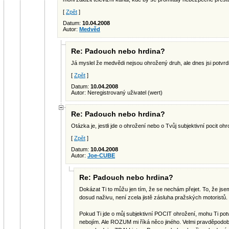
[
Zpět
]
Datum:
10.04.2008
Autor:
Medvěd
Re: Padouch nebo hrdina?
Já myslel že medvědi nejsou ohrožený druh, ale dnes jsi potvrdil,
[
Zpět
]
Datum:
10.04.2008
Autor: Neregistrovaný uživatel (wert)
Re: Padouch nebo hrdina?
Otázka je, jestli jde o ohrožení nebo o Tvůj subjektivní pocit ohr
[
Zpět
]
Datum:
10.04.2008
Autor:
Joe-CUBE
Re: Padouch nebo hrdina?
Dokázat Ti to můžu jen tím, že se nechám přejet. To, že js
dosud naživu, není zcela jistě zásluha pražských motoristů.
Pokud Ti jde o můj subjektivní POCIT ohrožení, mohu Ti potv
nebojím. Ale ROZUM mi říká něco jiného. Velmi pravděpod