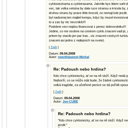
cyklostezkama a cyklotrasama. Jakmile bys lidem sahl do 
vec, tak velka vetsina by dala ruce stranou a kricela by,
druhou stranu by prave tihle breceli, ze nemaji kde jezdit.
byl nadsenej ten majitel kempu, kdyz by musel investovat 
to a zas by nic nevzniklo!!!
Podobne veci nejdou financovat z penez dobrovolniku!!!
Jedine, co me osobne na ceskem cyklo znaceni vadi je, ze
pritom by stacilo jen par tras...viz znaceni ceskych turist
znaceni asi jedno z nejlepsich na svete).
[
Zpět
]
Datum:
09.04.2008
Autor:
neprihlasenej-Michal
Re: Padouch nebo hrdina?
Kdo chce cyklostezky, ať se na ně složí. Když nedá p
Nejhorší, co se může stát bude, že žádné cyklostez
velká tragédie, za učetřené peníze se dá pořídit spous
[
Zpět
]
Datum:
09.04.2008
Autor:
Joe-CUBE
Re: Padouch nebo hrdina?
"Kdo chce cyklostezky, ať se na ně složí. Když n
jezdit."