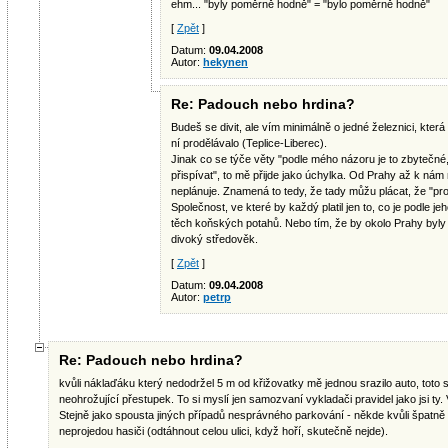
ehm... "byly poměrně hodně" = "bylo poměrně hodně"
[
Zpět
]
Datum:
09.04.2008
Autor:
hekynen
Re: Padouch nebo hrdina?
Budeš se divit, ale vím minimálně o jedné železnici, kter
ní prodělávalo (Teplice-Liberec).
Jinak co se týče věty "podle mého názoru je to zbytečné
přispívat", to mě přijde jako úchylka. Od Prahy až k nám 
neplánuje. Znamená to tedy, že tady můžu plácat, že "pro
Společnost, ve které by každý platil jen to, co je podle j
těch koňských potahů. Nebo tím, že by okolo Prahy byl
divoký středověk.
[
Zpět
]
Datum:
09.04.2008
Autor:
petrp
Re: Padouch nebo hrdina?
kvůli náklaďáku který nedodržel 5 m od křižovatky mě jednou srazilo auto, tot
neohrožující přestupek. To si myslí jen samozvaní vykladači pravidel jako jsi t
Stejně jako spousta jiných případů nesprávného parkování - někde kvůli špat
neprojedou hasiči (odtáhnout celou ulici, když hoří, skutečně nejde).