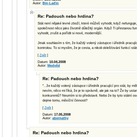
Autor:
Bin-Laďin
Re: Padouch nebo hrdina?
Stát není nějaké levné zboží, které můžeš vyhodit, když nefunguje, k
společnost něco jako životně důležitý orgán. Když Ti přestanou fun
vyhodit, zrušit a pořídit si nové, modernější.
Jinak souhlasím s tím, že každý volený zástupce i úředník pracující
kontrolou. To si myslím, že je cesta, a nikoli oklešťování funkcí stát
[
Zpět
]
Datum:
10.04.2008
Autor:
Medvěd
Re: Padouch nebo hrdina?
"...že každý volený zástupce i úředník pracující pro stát, by měl
nevím, něco mi říká, že je to správně, ale jak na to? Že by usta
konkurentů? Neumím si to představit. Nebo že by tyto státní o
dejme tomu, měsíční činnosti?
[
Zpět
]
Datum:
17.05.2008
Autor:
abernathy
Re: Padouch nebo hrdina?