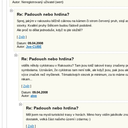
Autor: Neregistrovaný uživatel (wert)
Re: Padouch nebo hrdina?
Sprej, jakým v rakousku běžně cáknou na kámen či strom červený pruh, stojí a
stovky. Kvalitní pruhy štětcem budou řádově podobné.
Ale proč to dělat jednoduše, když to jde složitě?
[
Zpět
]
Datum:
09.04.2008
Autor:
Joe-CUBE
Re: Padouch nebo hrdina?
viděls někdy cyklotrasu v Rakousku? Tam jsou totiž takové trasy znašeny p
symbolama. Uznávám, že cyklotras tam není tolik, ale když jsou, pak jsou al
výce značek než myšlenek. Tématickejch stezek je minimum, za to máme oz
nikam...
[
Zpět
]
Datum:
09.04.2008
Autor:
alvp
Re: Padouch nebo hrdina?
Měl jsem na mysli turistické trasy v horách. Mimo hory vidím jakékoliv zn
dostatek, velká část našeho území i zdarma;-)
[
Zpět
]