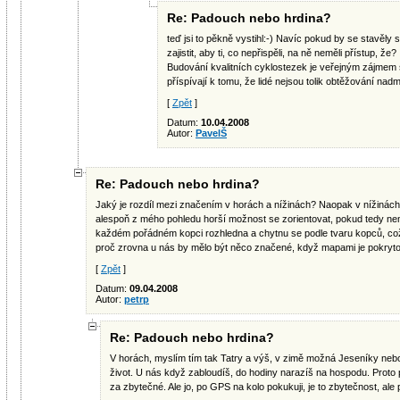
Re: Padouch nebo hrdina?
teď jsi to pěkně vystihl:-) Navíc pokud by se stavěly
zajistit, aby ti, co nepřispěli, na ně neměli přístup, že?
Budování kvalitních cyklostezek je veřejným zájmem s
příspívají k tomu, že lidé nejsou tolik obtěžování n
[
Zpět
]
Datum:
10.04.2008
Autor:
PavelŠ
Re: Padouch nebo hrdina?
Jaký je rozdíl mezi značením v horách a nížinách? Naopak v nížinách j
alespoň z mého pohledu horší možnost se zorientovat, pokud tedy n
každém pořádném kopci rozhledna a chytnu se podle tvaru kopců, což
proč zrovna u nás by mělo být něco značené, když mapami je pokryto 
[
Zpět
]
Datum:
09.04.2008
Autor:
petrp
Re: Padouch nebo hrdina?
V horách, myslím tím tak Tatry a výš, v zimě možná Jeseníky nebo
život. U nás když zabloudíš, do hodiny narazíš na hospodu. Proto
za zbytečné. Ale jo, po GPS na kolo pokukuji, je to zbytečnost, ale 