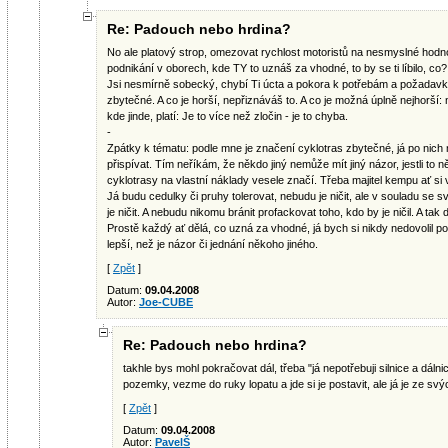
Re: Padouch nebo hrdina?
No ale platový strop, omezovat rychlost motoristů na nesmyslné hod
podnikání v oborech, kde TY to uznáš za vhodné, to by se ti líbilo, co?
Jsi nesmírně sobecký, chybí Ti úcta a pokora k potřebám a požadavk
zbytečné. A co je horší, nepřiznáváš to. A co je možná úplně nejhorší: 
kde jinde, platí: Je to více než zločin - je to chyba.
-
Zpátky k tématu: podle mne je značení cyklotras zbytečné, já po nich
přispívat. Tím neříkám, že někdo jiný nemůže mít jiný názor, jestli to 
cyklotrasy na vlastní náklady vesele značí. Třeba majitel kempu ať si
Já budu cedulky či pruhy tolerovat, nebudu je ničit, ale v souladu s
je ničit. A nebudu nikomu bránit profackovat toho, kdo by je ničil. A tak d
Prostě každý ať dělá, co uzná za vhodné, já bych si nikdy nedovolil p
lepší, než je názor či jednání někoho jiného.
[
Zpět
]
Datum:
09.04.2008
Autor:
Joe-CUBE
Re: Padouch nebo hrdina?
takhle bys mohl pokračovat dál, třeba "já nepotřebuji silnice a dálnice
pozemky, vezme do ruky lopatu a jde si je postavit, ale já je ze svýc
[
Zpět
]
Datum:
09.04.2008
Autor:
PavelŠ