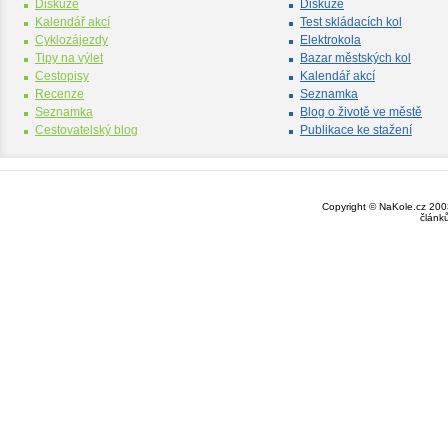
Diskuze
Diskuze
Kalendář akcí
Test skládacích kol
Cyklozájezdy
Elektrokola
Tipy na výlet
Bazar městských kol
Cestopisy
Kalendář akcí
Recenze
Seznamka
Seznamka
Blog o životě ve městě
Cestovatelský blog
Publikace ke stažení
Copyright © NaKole.cz 2003
článk