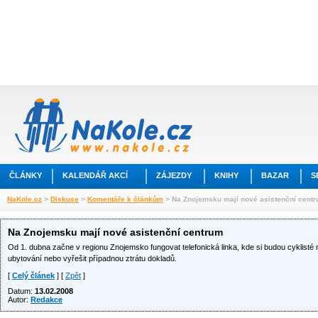
ČLÁNKY
KALENDÁŘ AKCÍ
ZÁJEZDY
KNIHY
BAZAR
S
NaKole.cz
>
Diskuse
>
Komentáře k článkům
> Na Znojemsku mají nové asistenční cent
Na Znojemsku mají nové asistenční centrum
Od 1. dubna začne v regionu Znojemsko fungovat telefonická linka, kde si budou cyklisté moc
ubytování nebo vyřešit případnou ztrátu dokladů.
[
Celý článek
] [
Zpět
]
Datum:
13.02.2008
Autor:
Redakce