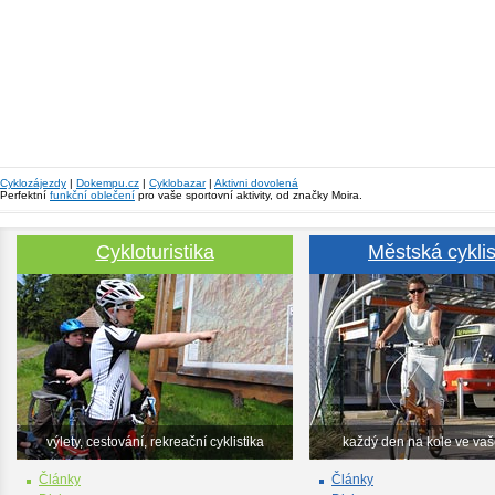
Cyklozájezdy
|
Dokempu.cz
|
Cyklobazar
|
Aktivni dovolená
Perfektní
funkční oblečení
pro vaše sportovní aktivity, od značky Moira.
Cykloturistika
Městská cyklis
výlety, cestování, rekreační cyklistika
každý den na kole ve va
Články
Články