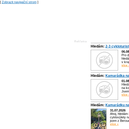
[
Zobrazit navigační strom
]
Hledám:
2-3 cykloturis
06.0
Pro d
hledá
v kra
více 
Hledám:
Kamarádka na
01.0
Hled
na ko
Jsem 
více 
Hledám:
Kamarádku na
31.07.2026
Ahoj, hledám
cyklovýlety n
jsem z Bero
více »