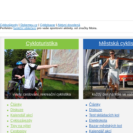
Cyklozájezdy
|
Dokempu.cz
|
Cyklobazar
|
Aktivni dovolená
Perfektní
funkční oblečení
pro vaše sportovní aktivity, od značky Moira.
Cykloturistika
Městská cyklis
výlety, cestování, rekreační cyklistika
každý den na kole ve va
Články
Články
Diskuze
Diskuze
Kalendář akcí
Test skládacích kol
Cyklozájezdy
Elektrokola
Tipy na výlet
Bazar městských kol
Cestopisy
Kalendář akcí