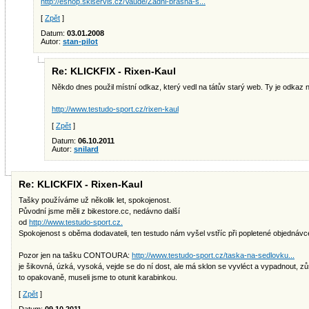
http://eshop.skiservis.cz/Vaude/Zadni-brasna-s...
[
Zpět
]
Datum:
03.01.2008
Autor:
stan-pilot
Re: KLICKFIX - Rixen-Kaul
Někdo dnes použil místní odkaz, který vedl na tátův starý web. Ty je odkaz 
http://www.testudo-sport.cz/rixen-kaul
[
Zpět
]
Datum:
06.10.2011
Autor:
snilard
Re: KLICKFIX - Rixen-Kaul
Tašky používáme už několik let, spokojenost.
Původní jsme měli z bikestore.cc, nedávno další
od
http://www.testudo-sport.cz.
Spokojenost s oběma dodavateli, ten testudo nám vyšel vstříc při popletené objednávc
Pozor jen na tašku CONTOURA:
http://www.testudo-sport.cz/taska-na-sedlovku...
je šikovná, úzká, vysoká, vejde se do ní dost, ale má sklon se vyvléct a vypadnout, zů
to opakovaně, museli jsme to otunit karabinkou.
[
Zpět
]