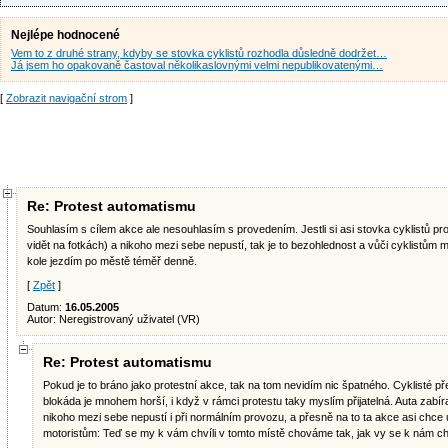
Nejlépe hodnocené
Vem to z druhé strany, kdyby se stovka cyklistů rozhodla důsledně dodržet…
Já jsem ho opakovaně častoval několikaslovnými velmi nepublikovatenými…
[
Zobrazit navigační strom
]
Re: Protest automatismu
Souhlasím s cílem akce ale nesouhlasím s provedením. Jestli si asi stovka cyklistů pro 
vidět na fotkách) a nikoho mezi sebe nepustí, tak je to bezohlednost a vůči cyklistům 
kole jezdím po městě téměř denně.
[
Zpět
]
Datum:
16.05.2005
Autor: Neregistrovaný uživatel (VR)
Re: Protest automatismu
Pokud je to bráno jako protestní akce, tak na tom nevidím nic špatného. Cyklisté pře
blokáda je mnohem horší, i když v rámci protestu taky myslím přijatelná. Auta zabírají
nikoho mezi sebe nepustí i při normálním provozu, a přesně na to ta akce asi chce u
motoristům: Teď se my k vám chvíli v tomto místě chováme tak, jak vy se k nám c