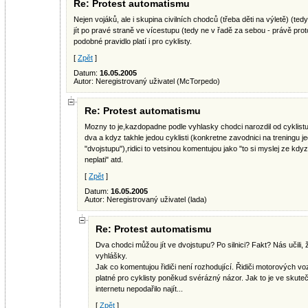
Re: Protest automatismu
Nejen vojáků, ale i skupina civilních chodců (třeba děti na výletě) (ted
jít po pravé straně ve vícestupu (tedy ne v řadě za sebou - právě pro
podobné pravidlo platí i pro cyklisty.
[
Zpět
]
Datum:
16.05.2005
Autor: Neregistrovaný uživatel (McTorpedo)
Re: Protest automatismu
Mozny to je,kazdopadne podle vyhlasky chodci narozdil od cyklistu 
dva a kdyz takhle jedou cyklisti (konkretne zavodnici na treningu jed
"dvojstupu"),ridici to vetsinou komentujou jako "to si myslej ze kdy
neplati" atd.
[
Zpět
]
Datum:
16.05.2005
Autor: Neregistrovaný uživatel (lada)
Re: Protest automatismu
Dva chodci můžou jít ve dvojstupu? Po silnici? Fakt? Nás učili, ž
vyhlášky.
Jak co komentujou řidiči není rozhodující. Řidiči motorových vo
platné pro cyklisty poněkud svérázný názor. Jak to je ve skuteč
internetu nepodařilo najít...
[
Zpět
]