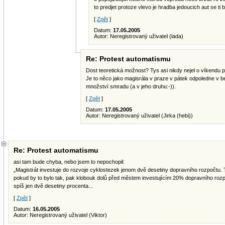
to predjet protoze vlevo je hradba jedoucich aut se ti 
[
Zpět
]
Datum:
17.05.2005
Autor: Neregistrovaný uživatel (lada)
Re: Protest automatismu
Dost teoretická možnost? Tys asi nikdy nejel o víkendu 
Je to něco jako magisrála v praze v pátek odpoledne v b
množství smradu (a v jeho druhu:-)).
[
Zpět
]
Datum:
17.05.2005
Autor: Neregistrovaný uživatel (Jirka (hebi))
Re: Protest automatismu
asi tam bude chyba, nebo jsem to nepochopil:
„Magistrát investuje do rozvoje cyklostezek jenom dvě desetiny dopravního rozpočtu. T
pokud by to bylo tak, pak klobouk dolů před městem investujícím 20% dopravního rozpo
spíš jen dvě desetiny procenta...
[
Zpět
]
Datum:
16.05.2005
Autor: Neregistrovaný uživatel (Viktor)