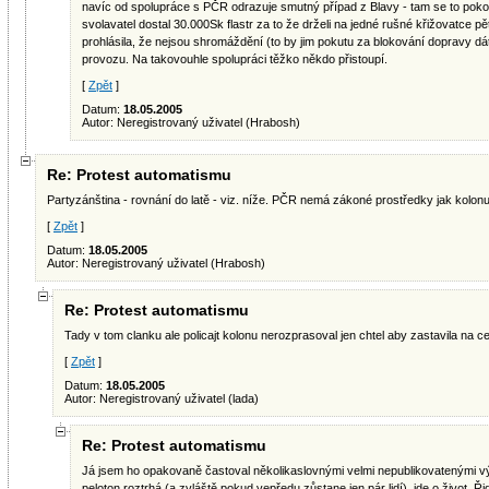
navíc od spolupráce s PČR odrazuje smutný případ z Blavy - tam se to pokouše
svolavatel dostal 30.000Sk flastr za to že drželi na jedné rušné křižovatce p
prohlásila, že nejsou shromáždění (to by jim pokutu za blokování dopravy dát
provozu. Na takovouhle spolupráci těžko někdo přistoupí.
[
Zpět
]
Datum:
18.05.2005
Autor: Neregistrovaný uživatel (Hrabosh)
Re: Protest automatismu
Partyzánština - rovnání do latě - viz. níže. PČR nemá zákoné prostředky jak kolonu
[
Zpět
]
Datum:
18.05.2005
Autor: Neregistrovaný uživatel (Hrabosh)
Re: Protest automatismu
Tady v tom clanku ale policajt kolonu nerozprasoval jen chtel aby zastavila na 
[
Zpět
]
Datum:
18.05.2005
Autor: Neregistrovaný uživatel (lada)
Re: Protest automatismu
Já jsem ho opakovaně častoval několikaslovnými velmi nepublikovatenými vý
peloton roztrhá (a zvláště pokud vepředu zůstane jen pár lidí), jde o život. Ř