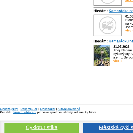
více 
Hledám:
Kamarádka na
01.0
Hled
na ko
Jsem 
více 
Hledám:
Kamarádku na
31.07.2026
Ahoj, hledám
cyklovýlety n
jsem z Bero
více »
Cyklozájezdy
|
Dokempu.cz
|
Cyklobazar
|
Aktivni dovolená
Perfektní
funkční oblečení
pro vaše sportovní aktivity, od značky Moira.
Cykloturistika
Městská cyklis