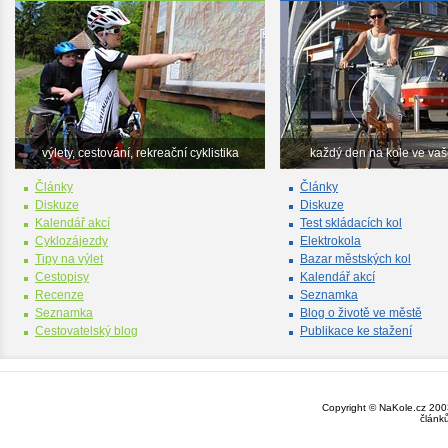
výlety, cestování, rekreační cyklistika
každý den na kole ve va
Články
Články
Diskuze
Diskuze
Kalendář akcí
Test skládacích kol
Cyklozájezdy
Elektrokola
Tipy na výlet
Bazar městských kol
Cestopisy
Kalendář akcí
Recenze
Seznamka
Seznamka
Blog o životě ve městě
Cestovatelský blog
Publikace ke stažení
Copyright © NaKole.cz 2003
článk