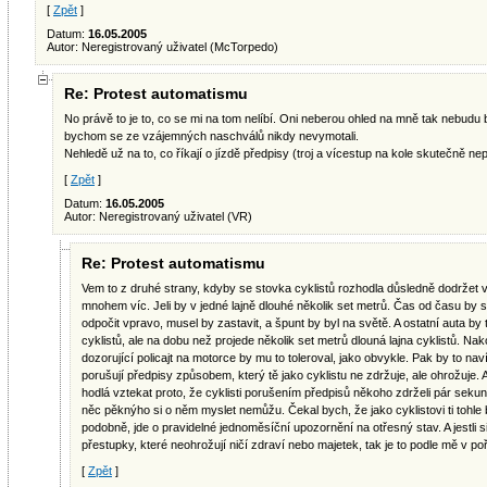
[
Zpět
]
Datum:
16.05.2005
Autor: Neregistrovaný uživatel (McTorpedo)
Re: Protest automatismu
No právě to je to, co se mi na tom nelíbí. Oni neberou ohled na mně tak nebudu 
bychom se ze vzájemných naschválů nikdy nevymotali.
Nehledě už na to, co říkají o jízdě předpisy (troj a vícestup na kole skutečně nep
[
Zpět
]
Datum:
16.05.2005
Autor: Neregistrovaný uživatel (VR)
Re: Protest automatismu
Vem to z druhé strany, kdyby se stovka cyklistů rozhodla důsledně dodržet v
mnohem víc. Jeli by v jedné lajně dlouhé několik set metrů. Čas od času by se 
odpočit vpravo, musel by zastavit, a špunt by byl na světě. A ostatní auta by
cyklistů, ale na dobu než projede několik set metrů dlouná lajna cyklistů. Nakon
dozorující policajt na motorce by mu to toleroval, jako obvykle. Pak by to nav
porušují předpisy způsobem, který tě jako cyklistu ne zdržuje, ale ohrožuje. A 
hodlá vztekat proto, že cyklisti porušením předpisů někoho zdrželi pár sekun
něc pěknýho si o něm myslet nemůžu. Čekal bych, že jako cyklistovi ti tohle
podobně, jde o pravidelné jednoměsíční upozornění na otřesný stav. A jestli
přestupky, které neohrožují ničí zdraví nebo majetek, tak je to podle mě v po
[
Zpět
]