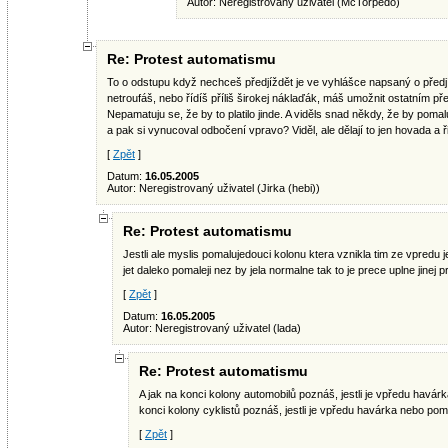
Autor: Neregistrovaný uživatel (McTorpedo)
Re: Protest automatismu
To o odstupu když nechceš předjíždět je ve vyhlášce napsaný o předj
netroufáš, nebo řídíš příliš širokej náklaďák, máš umožnit ostatním pře
Nepamatuju se, že by to platilo jinde. A viděls snad někdy, že by poma
a pak si vynucoval odbočení vpravo? Viděl, ale dělají to jen hovada a ři
[
Zpět
]
Datum:
16.05.2005
Autor: Neregistrovaný uživatel (Jirka (hebi))
Re: Protest automatismu
Jestli ale myslis pomalujedouci kolonu ktera vznikla tim ze vpredu
jet daleko pomaleji nez by jela normalne tak to je prece uplne jinej
[
Zpět
]
Datum:
16.05.2005
Autor: Neregistrovaný uživatel (lada)
Re: Protest automatismu
A jak na konci kolony automobilů poznáš, jestli je vpředu havár
konci kolony cyklistů poznáš, jestli je vpředu havárka nebo pom
[
Zpět
]