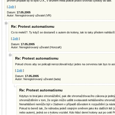
prvním případě by to bylo O.K., v druhém měla policie právo srovnat cyklisty do latě.
[
Zpět
]
Datum:
17.05.2005
Autor: Neregistrovaný uživatel (VR)
Re: Protest automatismu
Co to meleš?. Ty když se dostaneš s autem do kolony, tak to taky předem nahlásíš
[
Zpět
]
Datum:
17.05.2005
Autor: Neregistrovaný uživatel (HonzaK)
Re: Protest automatismu
Pokud chces aby se policajti nerozcilovali kdyz jedes na cervenou tak bys to asi
[
Zpět
]
Datum:
17.05.2005
Autor: Neregistrovaný uživatel (lada)
Re: Protest automatismu
Kdybys to bral jako shromáždění, pak dle shromažďovacího zákona je jedin
shromážděním v tom, že orgán může udělit svolavateli nehlášeného shromá
Nenahlášení nemůže být v žádnem v případě důvodem k rozpuštění (a násl
Pokud to bereš tak, že náhodou jedeš stejným směrem jako iks dalších lidí (z
nebo autem), jedná se o kolonu vozidel. Kdo hlásí denní kolony aut po celé 