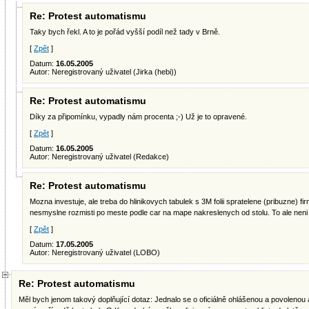
Re: Protest automatismu
Taky bych řekl. A to je pořád vyšší podíl než tady v Brně.
[
Zpět
]
Datum:
16.05.2005
Autor: Neregistrovaný uživatel (Jirka (hebi))
Re: Protest automatismu
Díky za připomínku, vypadly nám procenta ;-) Už je to opravené.
[
Zpět
]
Datum:
16.05.2005
Autor: Neregistrovaný uživatel (Redakce)
Re: Protest automatismu
Mozna investuje, ale treba do hlinikovych tabulek s 3M folii spratelene (pribuzne) fir
nesmyslne rozmisti po meste podle car na mape nakreslenych od stolu. To ale neni
[
Zpět
]
Datum:
17.05.2005
Autor: Neregistrovaný uživatel (LOBO)
Re: Protest automatismu
Měl bych jenom takový doplňující dotaz: Jednalo se o oficiálně ohlášenou a povolenou 