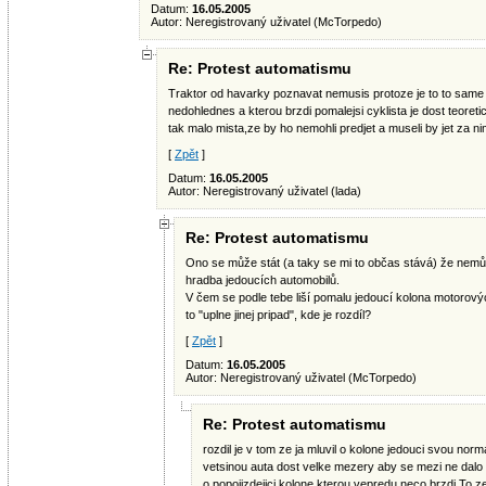
Datum:
16.05.2005
Autor: Neregistrovaný uživatel (McTorpedo)
Re: Protest automatismu
Traktor od havarky poznavat nemusis protoze je to to same 
nedohlednes a kterou brzdi pomalejsi cyklista je dost teore
tak malo mista,ze by ho nemohli predjet a museli by jet za n
[
Zpět
]
Datum:
16.05.2005
Autor: Neregistrovaný uživatel (lada)
Re: Protest automatismu
Ono se může stát (a taky se mi to občas stává) že nemůž
hradba jedoucích automobilů.
V čem se podle tebe liší pomalu jedoucí kolona motorov
to "uplne jinej pripad", kde je rozdíl?
[
Zpět
]
Datum:
16.05.2005
Autor: Neregistrovaný uživatel (McTorpedo)
Re: Protest automatismu
rozdil je v tom ze ja mluvil o kolone jedouci svou norm
vetsinou auta dost velke mezery aby se mezi ne dalo z
o popojizdejici kolone kterou vepredu neco brzdi.To