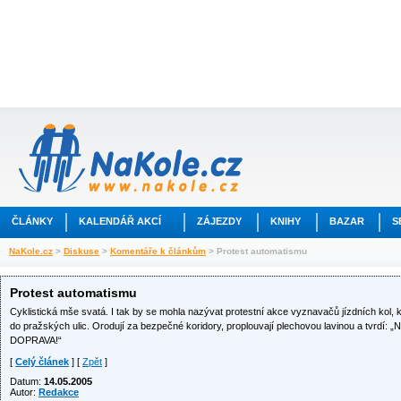
ČLÁNKY
KALENDÁŘ AKCÍ
ZÁJEZDY
KNIHY
BAZAR
S
NaKole.cz
>
Diskuse
>
Komentáře k článkům
> Protest automatismu
Protest automatismu
Cyklistická mše svatá. I tak by se mohla nazývat protestní akce vyznavačů jízdních kol, kt
do pražských ulic. Orodují za bezpečné koridory, proplouvají plechovou lavinou a tvrdí
DOPRAVA!“
[
Celý článek
] [
Zpět
]
Datum:
14.05.2005
Autor:
Redakce