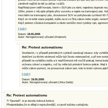
záměrně najíždí do lidí (a občas i sráží).
Například jsem viděl hovado, které v SUV jelo za námi, najednou dupnulo na p
100m, potom z něj sjelo přejelo přes vozovku a najelo na tramvajový pás. 
mezi lidmi na tramvajový pás, dvoutunové SUV se pohybovalo rychlostí 60-70
Když se mi tohle stane popáté, kašlu na to co říká zákon nebo orgán, nenec
Když peloton zůstává kompaktní a nikdo nemůže mezi cyklisty vjet, agresiv
[
Zpět
]
Datum:
18.05.2005
Autor: Neregistrovaný uživatel (Hrabosh)
Re: Protest automatismu
Souhlasím, i v případě jednotlivých cyklistů nastávají situace, kdy vyhlášk
dodržení za těchto okolností může být životu nebezpečné, a při tom exist
případě na vyhlášku kašlu a k nepříčetnosti mě rozčílí policajt, kterej bu
ochranu zdraví a majetku, což by měla být primární funkce policie. Mají k
může zákon pomoct, ne prosazovat zákon tam, kde to brání výkonu jejich h
[
Zpět
]
Datum:
18.05.2005
Autor: Neregistrovaný uživatel (Jirka (hebi))
Re: Protest automatismu
Ti "špuntaři", to je docela riziková funkce.
Předpokládám,že to dělají ti nejzkušenější, co jezdí každou cyklojízdu.