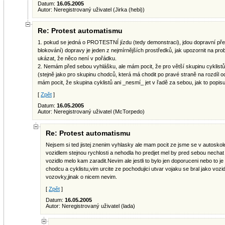
Datum:
16.05.2005
Autor: Neregistrovaný uživatel (Jirka (hebi))
Re: Protest automatismu
1. pokud se jedná o PROTESTNÍ jízdu (tedy demonstraci), jdou dopravní před
blokování) dopravy je jeden z nejmírnějších prostředků, jak upozornit na pro
ukázat, že něco není v pořádku.
2. Nemám před sebou vyhlášku, ale mám pocit, že pro větší skupinu cyklistů p
(stejně jako pro skupinu chodců, která má chodit po pravé straně na rozdíl 
mám pocit, že skupina cyklistů ani _nesmí_ jet v řadě za sebou, jak to popisu
[
Zpět
]
Datum:
16.05.2005
Autor: Neregistrovaný uživatel (McTorpedo)
Re: Protest automatismu
Nejsem si ted jistej znenim vyhlasky ale mam pocit ze jsme se v autoskole 
vozidlem stejnou rychlosti a nehodla ho predjet mel by pred sebou nechat
vozidlo melo kam zaradit.Nevim ale jestli to bylo jen doporuceni nebo to j
chodcu a cyklistu,vim urcite ze pochodujici utvar vojaku se bral jako vozidl
vozovky,jinak o nicem nevim.
[
Zpět
]
Datum:
16.05.2005
Autor: Neregistrovaný uživatel (lada)