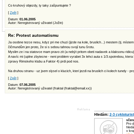
Co kruhový objezdy, ty taky zašpuntujete ?
[
Zpět
]
Datum:
01.06.2005
Autor: Neregistrovaný uživatel (Jožin)
Re: Protest automatismu
Ja osobne tezce nesu, kdyz pri me chuzi (jizde na kole, bruslich...) mestem (tj. míste
čičmundům jen proto, že si s sebou tahnou svojí tunu šrotu.
Myslim ze i na statovce mam pravo zit (a nebýt pritom obeti nadavek a klaksonu ridicu)
A navíc mi (uplne zbytecne - neni problem vyrabet 3x lehci auta s 1/3.spotrebou, ktera 
zpravy Rimskeho klubu a Faktor 4) prdi pod nos.
Na druhou stranu - uz jsem slysel o klucich, kteri jezdi na bruslich ci kolech tunely - 
[
Zpět
]
Datum:
07.06.2005
Autor: Neregistrovaný uživatel (fraktal (
fraktal@email.xx
))
Hledám:
2-3 cykloturis
včer
Pro d
hledá
v kra