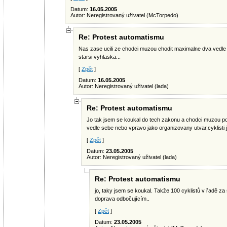
Datum:
16.05.2005
Autor: Neregistrovaný uživatel (McTorpedo)
Re: Protest automatismu
Nas zase ucili ze chodci muzou chodit maximalne dva vedle 
starsi vyhlaska...
[
Zpět
]
Datum:
16.05.2005
Autor: Neregistrovaný uživatel (lada)
Re: Protest automatismu
Jo tak jsem se koukal do tech zakonu a chodci muzou po 
vedle sebe nebo vpravo jako organizovany utvar,cyklisti
[
Zpět
]
Datum:
23.05.2005
Autor: Neregistrovaný uživatel (lada)
Re: Protest automatismu
jo, taky jsem se koukal. Takže 100 cyklistů v řadě z
doprava odbočujícím..
[
Zpět
]
Datum:
23.05.2005