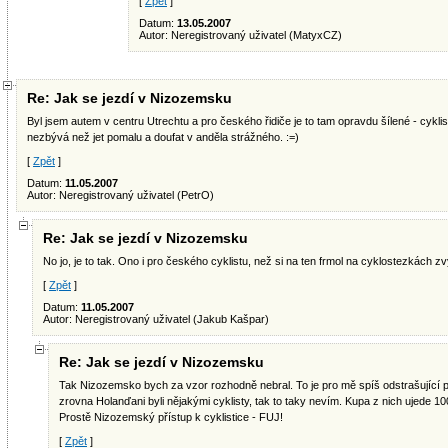
[
Zpět
]
Datum:
13.05.2007
Autor: Neregistrovaný uživatel (MatyxCZ)
Re: Jak se jezdí v Nizozemsku
Byl jsem autem v centru Utrechtu a pro českého řidiče je to tam opravdu šílené - cykli
nezbývá než jet pomalu a doufat v anděla strážného. :=)
[
Zpět
]
Datum:
11.05.2007
Autor: Neregistrovaný uživatel (PetrO)
Re: Jak se jezdí v Nizozemsku
No jo, je to tak. Ono i pro českého cyklistu, než si na ten frmol na cyklostezkách zv
[
Zpět
]
Datum:
11.05.2007
Autor: Neregistrovaný uživatel (Jakub Kašpar)
Re: Jak se jezdí v Nizozemsku
Tak Nizozemsko bych za vzor rozhodně nebral. To je pro mě spíš odstrašující př
zrovna Holanďani byli nějakými cyklisty, tak to taky nevím. Kupa z nich ujede 100 
Prostě Nizozemský přístup k cyklistice - FUJ!
[
Zpět
]