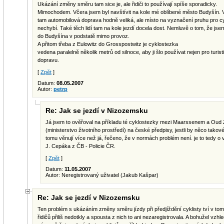
Ukázání změny směru tam sice je, ale řidiči to používají spíše sporadicky.
Mimochodem. Včera jsem byl navštívit na kole mé oblíbené město Budyšín. V
tam automobilová doprava hodně veliká, ale místo na vyznačení pruhu pro c
nechybí. Také těch lidí tam na kole jezdí docela dost. Nemluvě o tom, že js
do Budyšína v podstatě mimo provoz.
A přitom třeba z Eulowitz do Grosspostwitz je cyklostezka
vedena paralelně několik metrů od silnoce, aby ji šlo používat nejen pro turis
dopravu.
[
Zpět
]
Datum:
08.05.2007
Autor:
petrp
Re: Jak se jezdí v Nizozemsku
Já jsem to ověřoval na příkladu té cyklostezky mezi Maarssenem a Oud Z
(ministerstvo životního prostředí) na české předpisy, jestli by něco takov
tomu věnují více než já, řečeno, že v normách problém není. je to tedy o v
J. Cepáka z ČB - Policie ČR.
[
Zpět
]
Datum:
11.05.2007
Autor: Neregistrovaný uživatel (Jakub Kašpar)
Re: Jak se jezdí v Nizozemsku
Ten problém s ukázáním změny směru jízdy při předjíždění cyklisty tví v tom,
řidičů přiliš nedotkly a spousta z nich to ani nezaregistrovala. A bohužel v