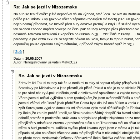
Re: Jak se jezdí v Nizozemsku
No a to se ten "člověk" ještě nepodíval dál na východ, stačí cca. 320km do Bratisla
pořád jezdí místo 50ky (jako ve všech západoevropských městech) jezdí 60 (jako 
nejen nemají přednost, ale hlavně před auty doslova prchají, a když už slušně vyc
tak si onen chodec napřed poklepe na čelo, pak se tedy rozejde přes přechod a ve 
nesundá Tatrovka rozhulená z kopečka na 80kmh :o(((( ... zlatí řidiči z Prahy .... i t
paradoxy, a pro extra exkurzi si zajeďte někam na Sicílii, tam je to teprve hukot, 
doporučuji pouze opravdu silným náturám, v případě zájmu barvitě vylíčím :o)))
[
Zpět
]
Datum:
10.05.2007
Autor: Neregistrovaný uživatel (MatyxCZ)
Re: Jak se jezdí v Nizozemsku
Zdravím lidi.Tak si to tady tak čtu a nedá mi to taky si napsat nějaký příspěvek
Bratislavy po Michalovce a je to přesně jak píšeš.Pokud u nás je to na silnici o ži
to pro silné nátury.A pokud někdo jezdí v civilizované společnosti a zajede tam 
Včera jsem si udělal vyjížďku autem (podotýkám,že jsem uvědomělí řidič) a chtěl
jsem si všímal věcí,které jinak přehlížím.Cesta byla dlouhá cca 30 km a vedla z
zpět.Sotva jsem vyjel od domu tak mi před auto vjelo malé dítě kličkující s řídí
by čekal,že za ním poběží rodič,ale široko daleko žádný dospělí.Na hlavní silnici
odbočí,protože v protisměru stála auta a nebylo kde předjet.Najednou se za mno
předjíždět v místě,kde zrovna v protisměru stálo auto.Traktorista měl co dělat.
střetu s Audi,protože mu udělala myšku před kolama.Vyjel jsem z města a jel tak
připadal si jako na dálnici.Všechna auta mě předjížděla.V následující obci jelo 5
se přede mnou vzdalovala.Ovšem v Břeclavi mě čekal šok!Na začátku mě předjeli 