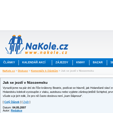
ČLÁNKY
KALENDÁŘ AKCÍ
ZÁJEZDY
KNIHY
BAZAR
S
NaKole.cz
>
Diskuse
>
Komentáře k článkům
> Jak se jezdí v Nizozemsku
Jak se jezdí v Nizozemsku
Vyrazili jsme na pár dní do říše královny Beatrix, podívat se hlavně, jak Holanďané slaví 
Holandsku kdekoli vystoupíte z vlaku, autobusu nebo vyjdete z&nbsp;letiště Schiphol, prvn
všude a je jich tolik, že pro ně často doslova není „kam šlápnout“.
[
Celý článek
] [
Zpět
]
Datum:
04.05.2007
Autor:
Redakce