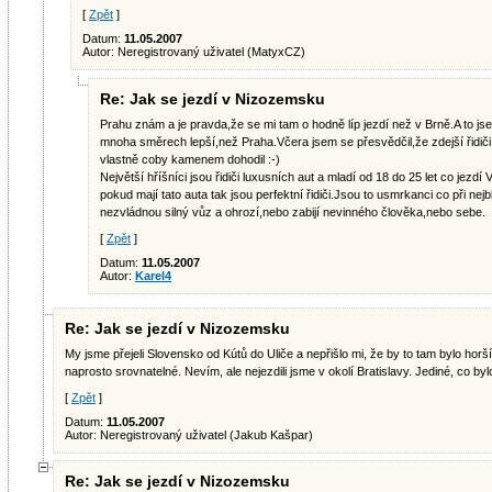
[
Zpět
]
Datum:
11.05.2007
Autor: Neregistrovaný uživatel (MatyxCZ)
Re: Jak se jezdí v Nizozemsku
Prahu znám a je pravda,že se mi tam o hodně líp jezdí než v Brně.A to jse
mnoha směrech lepší,než Praha.Včera jsem se přesvědčil,že zdejší řidiči 
vlastně coby kamenem dohodil :-)
Největší hříšníci jsou řidiči luxusních aut a mladí od 18 do 25 let co jezdí 
pokud mají tato auta tak jsou perfektní řidiči.Jsou to usmrkanci co při nejbli
nezvládnou silný vůz a ohrozí,nebo zabijí nevinného člověka,nebo sebe.
[
Zpět
]
Datum:
11.05.2007
Autor:
Karel4
Re: Jak se jezdí v Nizozemsku
My jsme přejeli Slovensko od Kútů do Uliče a nepřišlo mi, že by to tam bylo horší 
naprosto srovnatelné. Nevím, ale nejezdili jsme v okolí Bratislavy. Jediné, co byl
[
Zpět
]
Datum:
11.05.2007
Autor: Neregistrovaný uživatel (Jakub Kašpar)
Re: Jak se jezdí v Nizozemsku