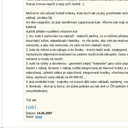
Pokud zrovna neprší a tady prší hodně :-(
Možná to vše působí hodně kriticky. Kolo bych ale za jiný prostředek nemě
stěhují, zkrátka žijí.
A k těm stojanům, že jste neměli kam zaparkovat kolo. Všichni zde mají st
kdekoli.
A ještě přidám rozdělení místních kol:
1. tzv. kolo k parkování na nádraží - nejhorší plečka, co si můžete předst
bouchající střed, odpadávající blatníky - to vše proto, aby vám jej neukradl
nemrzelo, a aby vás nemrzelo, že vám na tom nádraží reziví;
2. kolo do města a na nákupy a do školky - trochu lepší arab, singlspeed,
nezbytnými objemnými brašnami na zadním nosiči kvůli nákupům, často s
nohami) a vzadu na nosiči;
3. kolo na výlety a dovolenou - geometrií stejný "holanďan" jako výše po
řazení v náboji, dznamo v náboji, světla integrovaná do hlavové trubky 
odpružená, i přední vidlice je odpružená, integrované hustiky, všechna k
rámy, startovní cena někde na 60 000 Kč...;
4. jiná vertikální kola - trojkolky na vození dětí nebo nákladů, tandemy, voz
5. lehokola - těch je tu tisíce, do týdne potkám asi tak dvě (v ČR potkám
nevyhledávám).
Tož tak.
[
Zpět
]
Datum:
14.05.2007
Autor:
evan