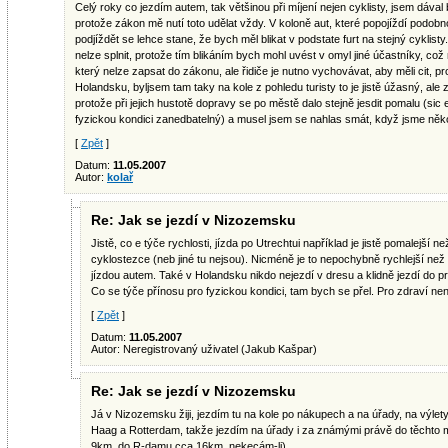
Celý roky co jezdím autem, tak většinou při míjení nejen cyklisty, jsem dával 
protože zákon mě nutí toto udělat vždy. V koloně aut, které popojíždí podobno
podjíždět se lehce stane, že bych měl blikat v podstate furt na stejný cyklisty
nelze splnit, protože tím blikáním bych mohl uvést v omyl jiné účastníky, co
který nelze zapsat do zákonu, ale řidiče je nutno vychovávat, aby měli cit, pro
Holandsku, byljsem tam taky na kole z pohledu turisty to je jistě úžasný, ale
protože při jejich hustotě dopravy se po městě dalo stejně jesdit pomalu (sic
fyzickou kondici zanedbatelný) a musel jsem se nahlas smát, když jsme někol
[
Zpět
]
Datum:
11.05.2007
Autor:
kolař
Re: Jak se jezdí v Nizozemsku
Jistě, co e týče rychlosti, jízda po Utrechtui například je jistě pomalejší 
cyklostezce (neb jiné tu nejsou). Nicméně je to nepochybně rychlejší ne
jízdou autem. Také v Holandsku nikdo nejezdí v dresu a klidně jezdí do pr
Co se týče přínosu pro fyzickou kondici, tam bych se přel. Pro zdraví není
[
Zpět
]
Datum:
11.05.2007
Autor: Neregistrovaný uživatel (Jakub Kašpar)
Re: Jak se jezdí v Nizozemsku
Já v Nizozemsku žiji, jezdím tu na kole po nákupech a na úřady, na výlet
Haag a Rotterdam, takže jezdím na úřady i za známými právě do těchto
9km, do R-damu cca 16km, nekecám-li).