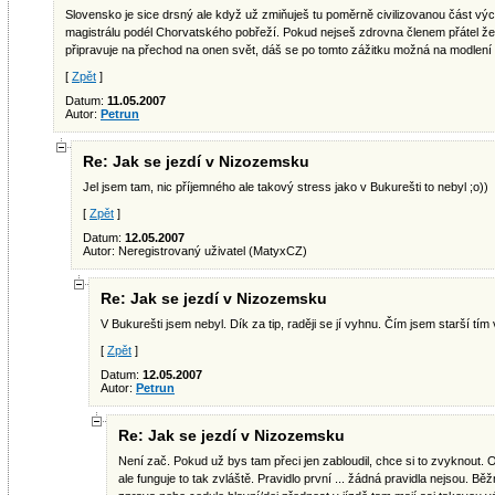
Slovensko je sice drsný ale když už zmiňuješ tu poměrně civilizovanou část výc
magistrálu podél Chorvatského pobřeží. Pokud nejseš zdrovna členem přátel žeh
připravuje na přechod na onen svět, dáš se po tomto zážitku možná na modlení 
[
Zpět
]
Datum:
11.05.2007
Autor:
Petrun
Re: Jak se jezdí v Nizozemsku
Jel jsem tam, nic příjemného ale takový stress jako v Bukurešti to nebyl ;o))
[
Zpět
]
Datum:
12.05.2007
Autor: Neregistrovaný uživatel (MatyxCZ)
Re: Jak se jezdí v Nizozemsku
V Bukurešti jsem nebyl. Dík za tip, raději se jí vyhnu. Čím jsem starší tím
[
Zpět
]
Datum:
12.05.2007
Autor:
Petrun
Re: Jak se jezdí v Nizozemsku
Není zač. Pokud už bys tam přeci jen zabloudil, chce si to zvyknout
ale funguje to tak zvláště. Pravidlo první ... žádná pravidla nejsou. B