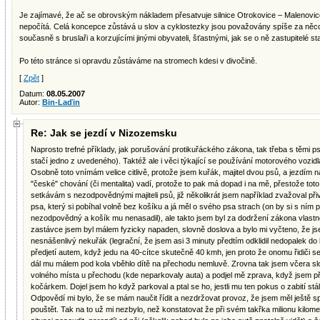
Je zajímavé, že ač se obrovským nákladem přesatvuje silnice Otrokovice – Malenovice,
nepočítá. Celá koncepce zůstává u slov a cyklostezky jsou považovány spíše za něco, k
současně s bruslaři a korzujícími jinými obyvateli, šťastnými, jak se o ně zastupitelé sta
Po této stránce si opravdu zůstáváme na stromech kdesi v divočině.
[
Zpět
]
Datum:
08.05.2007
Autor:
Bin-Laďin
Re: Jak se jezdí v Nizozemsku
Naprosto trefné příklady, jak porušování protikuřáckého zákona, tak třeba s těmi p
stačí jedno z uvedeného). Taktéž ale i věci týkající se používání motorového vozidl
Osobně toto vnímám velice citlivě, protože jsem kuřák, majitel dvou psů, a jezdím na
"české" chování (či mentalita) vadí, protože to pak má dopad i na mě, přestože toto
setkávám s nezodpovědnými majiteli psů, již několikrát jsem například zvažoval př
psa, který si pobíhal volně bez košíku a já měl o svého psa strach (on by si s ním p
nezodpovědný a košík mu nenasadil), ale takto jsem byl za dodržení zákona vlas
zastávce jsem byl málem fyzicky napaden, slovně doslova a bylo mi vyčteno, že j
nesnášenlivý nekuřák (legrační, že jsem asi 3 minuty předtím odklidil nedopalek do
předjetí autem, když jedu na 40-cítce skutečně 40 kmh, jen proto že onomu řidiči se
dál mu málem pod kola vběhlo dítě na přechodu nemluvě. Zrovna tak jsem včera slovn
volného místa u přechodu (kde neparkovaly auta) a podjel mě zprava, když jsem 
kočárkem. Dojel jsem ho když parkoval a ptal se ho, jestli mu ten pokus o zabití stál 
Odpovědí mi bylo, že se mám naučit řídit a nezdržovat provoz, že jsem měl ještě s
pouštět. Tak na to už mi nezbylo, než konstatovat že při svém takřka milionu kil