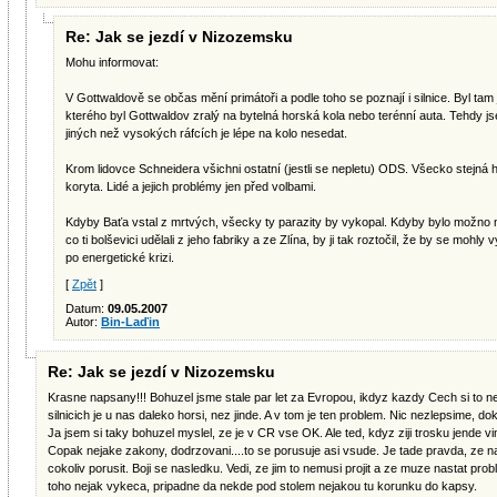
Re: Jak se jezdí v Nizozemsku
Mohu informovat:
V Gottwaldově se občas mění primátoři a podle toho se poznají i silnice. Byl ta
kterého byl Gottwaldov zralý na bytelná horská kola nebo terénní auta. Tehdy jse
jiných než vysokých ráfcích je lépe na kolo nesedat.
Krom lidovce Schneidera všichni ostatní (jestli se nepletu) ODS. Všecko stejná ha
koryta. Lidé a jejich problémy jen před volbami.
Kdyby Baťa vstal z mrtvých, všecky ty parazity by vykopal. Kdyby bylo možno nebo
co ti bolševici udělali z jeho fabriky a ze Zlína, by ji tak roztočil, že by se mohly
po energetické krizi.
[
Zpět
]
Datum:
09.05.2007
Autor:
Bin-Laďin
Re: Jak se jezdí v Nizozemsku
Krasne napsany!!! Bohuzel jsme stale par let za Evropou, ikdyz kazdy Cech si to ner
silnicich je u nas daleko horsi, nez jinde. A v tom je ten problem. Nic nezlepsime, 
Ja jsem si taky bohuzel myslel, ze je v CR vse OK. Ale ted, kdyz ziji trosku jende v
Copak nejake zakony, dodrzovani....to se porusuje asi vsude. Je tade pravda, ze nap
cokoliv porusit. Boji se nasledku. Vedi, ze jim to nemusi projit a ze muze nastat prob
toho nejak vykeca, pripadne da nekde pod stolem nejakou tu korunku do kapsy.