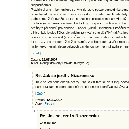
zprava nebo cedule hlavní/dej přednost v jízdě tam mají asi takovou 
"doporučeno") ...
Pravidlo druhé ... komunikuje se. A to de facto pouze pomocí klaksonu,
posunky, ale většinu času si všichni vystačí s troubením. Troubí, když
začnou rozjíždět (takže aut tam na zelenou projede mnohem víc než u 
troubí když si dávají přednost, troubí když přejíždí z pruhu do pruhu, 
prášky z přechodů pro chodce. Chodec (klidně i maminka s kočárkem)
silnice, kde je sice 50ka, ale všichni tam valí co to dá (70+) takřka b
brzdit a zároveň troubit (což způsobí, že začnou brzdit i ti v zadních ř
klidu ... a zase troubení, že už je mamča za přechodem a všichni to za
na to nervy neměl, ale za pěkných pár dní co jsem tam strávil jsem nev
[
Zpět
]
Datum:
12.05.2007
Autor: Neregistrovaný uživatel (MatyxCZ)
Re: Jak se jezdí v Nizozemsku
To je na Východě docela běžný. Prý i v Asii tam se ale s mojí dovo
nervama jsem na tom podobně. Po pár dnech jsem řval, nadával a g
[
Zpět
]
Datum:
12.05.2007
Autor:
Petrun
Re: Jak se jezdí v Nizozemsku
;o))) tak tak