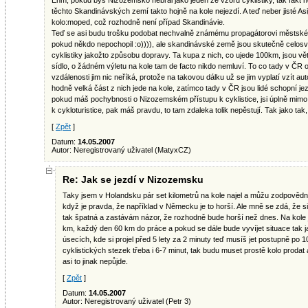
Ehm, pokud bys Nizozemsko nebral jako jeden ze vzorů cyklistiky, tak fakt n
těchto Skandinávských zemí takto hojně na kole nejezdí. A teď neber jisté Asi
kolo:moped, což rozhodně není případ Skandinávie.
Teď se asi budu trošku podobat nechvalně známému propagátorovi městské c
pokud někdo nepochopil :o)))), ale skandinávské země jsou skutečně celosv
cyklistiky jakožto způsobu dopravy. Ta kupa z nich, co ujede 100km, jsou větši
sídlo, o žádném výletu na kole tam de facto nikdo nemluví. To co tady v ČR o
vzdálenosti jim nic neříká, protože na takovou dálku už se jim vyplatí vzít au
hodně velká část z nich jede na kole, zatímco tady v ČR jsou lidé schopní je
pokud máš pochybnosti o Nizozemském přístupu k cyklistice, jsi úplně mimo.
k cykloturistice, pak máš pravdu, to tam zdaleka tolik nepěstují. Tak jako tak
[
Zpět
]
Datum:
14.05.2007
Autor: Neregistrovaný uživatel (MatyxCZ)
Re: Jak se jezdí v Nizozemsku
Taky jsem v Holandsku pár set kilometrů na kole najel a můžu zodpovědně
když je pravda, že například v Německu je to horší. Ale mně se zdá, že s
tak špatná a zastávám názor, že rozhodně bude horší než dnes. Na kole j
km, každý den 60 km do práce a pokud se dále bude vyvíjet situace tak j
úsecích, kde si projel před 5 lety za 2 minuty teď musíš jet postupně p
cyklistických stezek třeba i 6-7 minut, tak budu muset prostě kolo prodat
asi to jinak nepůjde.
[
Zpět
]
Datum:
14.05.2007
Autor: Neregistrovaný uživatel (Petr 3)