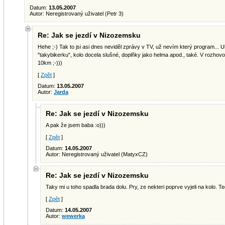
Datum:
13.05.2007
Autor: Neregistrovaný uživatel (Petr 3)
Re: Jak se jezdí v Nizozemsku
Hehe ;-) Tak to jsi asi dnes neviděl zprávy v TV, už nevím který program..
"takybikerku", kolo docela slušné, doplňky jako helma apod., také. V rozhovo
10km ;-)))
[
Zpět
]
Datum:
13.05.2007
Autor:
Jarda
Re: Jak se jezdí v Nizozemsku
A pak že jsem baba :o)))
[
Zpět
]
Datum:
14.05.2007
Autor: Neregistrovaný uživatel (MatyxCZ)
Re: Jak se jezdí v Nizozemsku
Taky mi u toho spadla brada dolu. Pry, ze nekteri poprve vyjeli na kolo.
[
Zpět
]
Datum:
14.05.2007
Autor:
wewerka