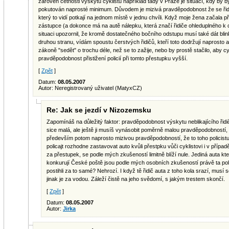
zároveň četnosti výskytu cyklistů například tady v Praze je situací, kdy by b
pokutován naprosté minimum. Důvodem je mizivá pravděpodobnost že se řidič 
který to vidí potkají na jednom místě v jednu chvíli. Když moje žena začala 
zástupce (a dokonce má na autě nálepku, která značí řidiče ohleduplného k cy
situaci upozornil, že kromě dostatečného bočního odstupu musí také dát blinkr.
druhou stranu, vídám spoustu čerstvých řidičů, kteří toto dodržují naprosto 
zákoně "sedět" o trochu déle, než se to zažije, nebo by prostě stačilo, aby cyk
pravděpodobnost přistižení policií při tomto přestupku vyšší.
[
Zpět
]
Datum:
08.05.2007
Autor: Neregistrovaný uživatel (MatyxCZ)
Re: Jak se jezdí v Nizozemsku
Zapomínáš na důležitý faktor: pravděpodobnost výskytu neblikajícího řidiče
sice malá, ale ještě ji musíš vynásobit poměrně malou pravděpodobností, že 
především potom naprosto mizivou pravděpodobností, že to toho policis
policajt rozhodne zastavovat auto kvůli přestpku vůči cyklistovi i v případ
za přestupek, se podle mých zkušeností limitně blíží nule. Jediná auta kt
konkurují České poště jsou podle mých osobních zkušeností právě ta poli
postihli za to samé? Nehrozí. I když tě řidič auta z toho kola srazí, musí se
jinak je za vodou. Záleží čistě na jeho svědomí, s jakým trestem skončí.
[
Zpět
]
Datum:
08.05.2007
Autor:
Jirka