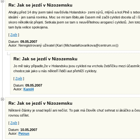
Re: Jak se jezdí v Nizozemsku
Ahojky,před 14 dny jsem také navštívila Holandsko- zemi sýrů, mlýnů a kol.Plně s tebo
ideální - jen samá rovinka. Moc se mi tam líbilo,ale časem mě začli cyklisti docela už i 
skoro několikrát přejeti. Setkala jsem se tam s neuvěřitelnou arogancí cyklistů. Jen tot
tam byla velice spokojena.
[
Zpět
]
Datum:
09.05.2007
Autor: Neregistrovaný uživatel (Kari (
MichaelaKovarikova@centrum.xx
))
Re: Jak se jezdí v Nizozemsku
Jo mě taky připadlo,že v Holandsku jsou cyklisti na vrcholu žebříčku mezi účastníky
chodce,tak jako u nás někteří řidiči aut přehlíží cyklisty.
[
Zpět
]
Datum:
09.05.2007
Autor:
Karel4
Re: Jak se jezdí v Nizozemsku
Některé články je snad lepší ani nečíst. To pak má člověk chuť sehnat si ákáčko a čes
rovnou střílet.
[
Zpět
]
Datum:
10.05.2007
Autor:
Petrun