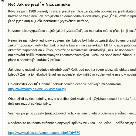
Re: Jak se jezdí v Nizozemsku
Když se po r. 1989 otevřely hranice, jezdili sem lidé ze Západu podívat se, jestli skutečn
hrozné to zase není, ale pro jistotu se doma vybavili cedulkami, jako „Češi, jezděte vpr
jízdě jejich aut) a „Češi, nekraďte!” (vysvětlení netřeba).
Navenek sice vypadáme stejně, jako ti „zápaďáci”, ale mentalitu máme přeci jen jinou.
Nejen, že nám chybí jednotný systém, ale i kdyby byl, kdo by zajistil dodržování prav
zákon”. Zpočátku velký humbuk ohledně kouření na zastávkách MHD. Krátce poté došlo 
okamžitě zapomněli na kuřáky, protože nesrovnatelně lukrativnější, než se dohadovat
buzerování řidičů: motorizovaných i nemotorizovaných. Kuřák na sobě nemá žádnou 
přijde o neexistující kuřácký průkaz.
Jak dlouho existují předpisy ohledně psů? Kolik psů pobíhá volně a bez náhubku a pod
kdeco? Zajímá to někoho? Snad jen novináře, aby měli čím vyplnit volné místo v noviná
Co cyklostezky? KČT označí několik polních cest nic neříkajícími cedulkami:
http://www.volny.cz/ovl/Cyklostezka.jpg
Obec zřídí cyklochodníky, navíc s oblíbenými značkami: „Cyklisto, sesedni s kola!”, ab
dělá pro rozvoj cykloturistiky.
Vesměs jde jen o žvásty (ne)zodpovědných, kteří navíc této problematice vůbec nerozum
Nedávno se na těchto stránkách objevil příspěvek ze Zlína – no, Zlína… pořád stejný 
http://www.nakole.cz/vemeste/tema.php3?id=370