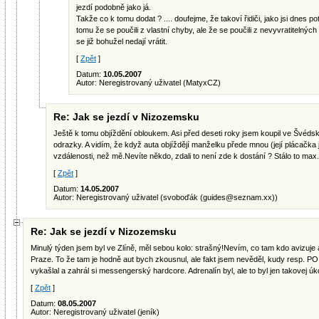
jezdí podobně jako já.
Takže co k tomu dodat ? .... doufejme, že takoví řidiči, jako jsi dnes pot
tomu že se poučili z vlastní chyby, ale že se poučili z nevyvratitelných
se již bohužel nedají vrátit.
[
Zpět
]
Datum:
10.05.2007
Autor: Neregistrovaný uživatel (MatyxCZ)
Re: Jak se jezdí v Nizozemsku
Ještě k tomu objíždění obloukem. Asi před deseti roky jsem koupil ve Švédsk
odrazky. A vidím, že když auta objíždějí manželku přede mnou (její plácačka ješ
vzdálenosti, než mě.Nevíte někdo, zdali to není zde k dostání ? Stálo to max.
[
Zpět
]
Datum:
14.05.2007
Autor: Neregistrovaný uživatel (svoboďák (
guides@seznam.xx
))
Re: Jak se jezdí v Nizozemsku
Minulý týden jsem byl ve Zlíně, měl sebou kolo: strašný!Nevím, co tam kdo avizuje a d
Praze. To že tam je hodně aut bych zkousnul, ale fakt jsem nevěděl, kudy resp. P
vykašlal a zahrál si messengerský hardcore. Adrenalín byl, ale to byl jen takovej 
[
Zpět
]
Datum:
08.05.2007
Autor: Neregistrovaný uživatel (jeník)