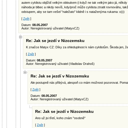
autem cyklistu objíždí velkým obloukem (i když ne tak velkým jako já, někdy m
náhoda je blbec a nikdy nevíš, kdy/proč může cyklista ztratit rovnováhu, ta
odstupem, aby se tam vešel "naležato" klidně i s nataženýma rukama :o)))
[
Zpět
]
Datum:
08.05.2007
Autor: Neregistrovaný uživatel (MatyxCZ)
Re: Jak se jezdí v Nizozemsku
K značce Matyx CZ: Díky za ohleduplnost k nám cyklistům. Škoda jen, že 
[
Zpět
]
Datum:
08.05.2007
Autor: Neregistrovaný uživatel (Vladislav Drahoš)
Re: Jak se jezdí v Nizozemsku
Ale postupně nás přibývá, alespoň co mám možnost pozorovat. Pomalu,
[
Zpět
]
Datum:
08.05.2007
Autor: Neregistrovaný uživatel (MatyxCZ)
Re: Jak se jezdí v Nizozemsku
Ano už jsi třetí, koho znám "osobně"
[
Zpět
]