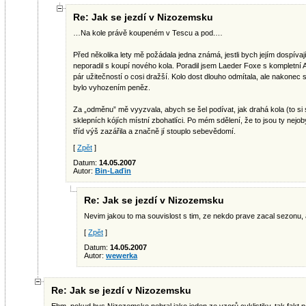
Re: Jak se jezdí v Nizozemsku
…Na kole právě koupeném v Tescu a pod.…
Před několika lety mě požádala jedna známá, jestli bych jejím dospíva
neporadil s koupí nového kola. Poradil jsem Laeder Foxe s kompletní 
pár užitečností o cosi dražší. Kolo dost dlouho odmítala, ale nakonec si
bylo vyhozením peněz.
Za „odměnu” mě vyyzvala, abych se šel podívat, jak drahá kola (to s
sklepních kójích místní zbohatlíci. Po mém sdělení, že to jsou ty nejoby
tříd výš zazářila a značně jí stouplo sebevědomí.
[
Zpět
]
Datum:
14.05.2007
Autor:
Bin-Laďin
Re: Jak se jezdí v Nizozemsku
Nevim jakou to ma souvislost s tim, ze nekdo prave zacal sezonu, 
[
Zpět
]
Datum:
14.05.2007
Autor:
wewerka
Re: Jak se jezdí v Nizozemsku