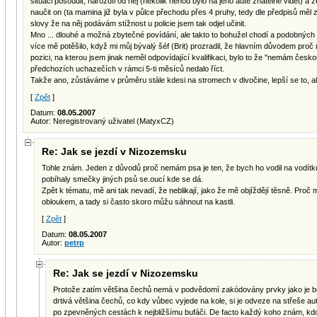
situaci posoudit, narozdíl od něj (několik nehod bylo na jeho autě znatelně vidět) a 
naučit on (ta mamina již byla v půlce přechodu přes 4 pruhy, tedy dle předpisů měl 
slovy že na něj podávám stížnost u policie jsem tak odjel učinit.
Mno ... dlouhé a možná zbytečné povídání, ale takto to bohužel chodí a podobný
více mě potěšilo, když mi můj bývalý šéf (Brit) prozradil, že hlavním důvodem proč mě
pozici, na kterou jsem jinak neměl odpovídající kvalifikaci, bylo to že "nemám českou
předchozích uchazečích v rámci 5-ti měsíců nedalo říct.
Takže ano, zůstáváme v průměru stále kdesi na stromech v divočine, lepší se to, ale
[
Zpět
]
Datum:
08.05.2007
Autor: Neregistrovaný uživatel (MatyxCZ)
Re: Jak se jezdí v Nizozemsku
Tohle znám. Jeden z důvodů proč nemám psa je ten, že bych ho vodil na vodítku
pobíhaly smečky jiných psů se.oucí kde se dá.
Zpět k tématu, mě ani tak nevadí, že neblikají, jako že mě objíždějí těsně. Pro
obloukem, a tady si často skoro můžu sáhnout na kastli.
[
Zpět
]
Datum:
08.05.2007
Autor:
petrp
Re: Jak se jezdí v Nizozemsku
Protože zatím většina čechů nemá v podvědomí zakódovány prvky jako je be
drtivá většina čechů, co kdy vůbec vyjede na kole, si je odveze na střeše au
po zpevněných cestách k nejbližšímu bufáči. De facto každý koho znám, kdo j