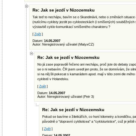
Re: Jak se jezdí v Nizozemsku
Tak teď to nechápu, bavím se o Skandinávii, nebo o změnách situace 
(nutícímu cyklisty jezdit po cyklostezkách (i smíšených) souběžných s
výstavbě cyklo-komunikací smíšeného charakteru ?
[
Zpět
]
Datum:
14.05.2007
Autor: Neregistrovaný uživatel (MatyxCZ)
Re: Jak se jezdí v Nizozemsku
No já zase popravdě řečeno ani nechápu, proč jste do debaty zapoji
se o ni nebavím. ČR jsem uvedl jen proto, že se domnívám, že silnič
si na něj šli pokecat s kamarádem apod. mají v této zemi dle méh
cyklisté v Holandsku.
[
Zpět
]
Datum:
14.05.2007
Autor: Neregistrovaný uživatel (Petr 3)
Re: Jak se jezdí v Nizozemsku
Pokud se bavíme o žiletkářích, co honí kilometry a kondičku, pa
původně o "dopravní cyklisticea" a "cykloturistice", což je ještě 
[
Zpět
]
Datum:
14.05.2007