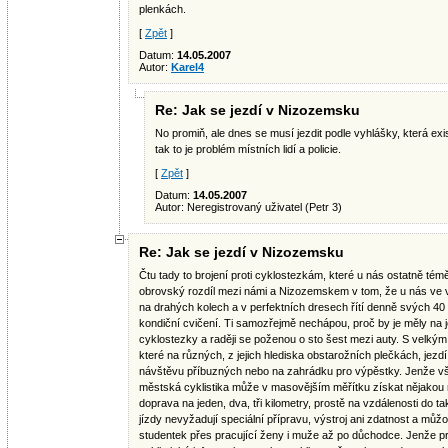
plenkách.
[
Zpět
]
Datum:
14.05.2007
Autor:
Karel4
Re: Jak se jezdí v Nizozemsku
No promiň, ale dnes se musí jezdit podle vyhlášky, která exis
tak to je problém místních lidí a policie.
[
Zpět
]
Datum:
14.05.2007
Autor: Neregistrovaný uživatel (Petr 3)
Re: Jak se jezdí v Nizozemsku
Čtu tady to brojení proti cyklostezkám, které u nás ostatně té
obrovský rozdíl mezi námi a Nizozemskem v tom, že u nás ve vě
na drahých kolech a v perfektních dresech řítí denně svých 40 
kondiční cvičení. Ti samozřejmě nechápou, proč by je měly na 
cyklostezky a raději se poženou o sto šest mezi auty. S velkým
které na různých, z jejich hlediska obstarožních plečkách, jezdí
návštěvu příbuzných nebo na zahrádku pro výpěstky. Jenže všech
městská cyklistika může v masovějším měřítku získat nějakou ro
doprava na jeden, dva, tři kilometry, prostě na vzdálenosti do t
jízdy nevyžadují speciální přípravu, výstroj ani zdatnost a můžo
studentek přes pracující ženy i muže až po důchodce. Jenže p