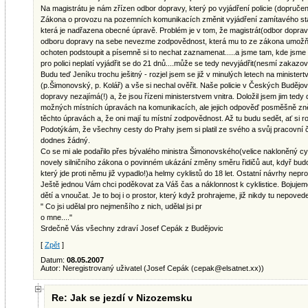
Na magistrátu je nám zřízen odbor dopravy, který po vyjádření policie (dopruč
Zákona o provozu na pozemních komunikacích změnit vyjádření zamítavého stano
která je nadřazena obecné úpravě. Problém je v tom, že magistrát(odbor dopravy)
odboru dopravy na sebe nevezme zodpovědnost, která mu to ze zákona umožňuje.
ochoten podstoupit a písemně si to nechat zaznamenat.....a jsme tam, kde jsme 
pro polici neplatí vyjádřit se do 21 dnů....může se tedy nevyjádřit(nesmí zakazova
Budu teď Jeníku trochu ješitný - rozjel jsem se již v minulých letech na ministert
(p.Šimonovský, p. Kolář) a vše si nechal ověřit. Naše policie v Českých Budějovic
dopravy nezajímá(!) a, že jsou řízeni ministerstvem vnitra. Doložil jsem jim tedy 
možných místních úpravách na komunikacích, ale jejich odpověď posměšně zněla
těchto úpravách a, že oni mají tu místní zodpovědnost. Až tu budu sedět, ať si ro
Podotýkám, že všechny cesty do Prahy jsem si platil ze svého a svůj pracovní
dodnes žádný.
Co se mi ale podařilo přes bývalého ministra Šimonovského(velice nakloněný cyk
novely silničního zákona o povinném ukázání změny směru řidičů aut, kdyř budou
který jde proti němu již vypadlo!)a helmy cyklistů do 18 let. Ostatní návrhy neproš
Ještě jednou Vám chci poděkovat za Váš čas a náklonnost k cyklistice. Bojujem
dětí a vnoučat. Je to boj i o prostor, který když prohrajeme, již nikdy tu nepove
" Co jsi udělal pro nejmenšího z nich, udělal jsi pr
o mne...."
Srdečně Vás všechny zdraví Josef Cepák z Budějovic
[
Zpět
]
Datum:
08.05.2007
Autor: Neregistrovaný uživatel (Josef Cepák (
cepak@elsatnet.xx
))
Re: Jak se jezdí v Nizozemsku