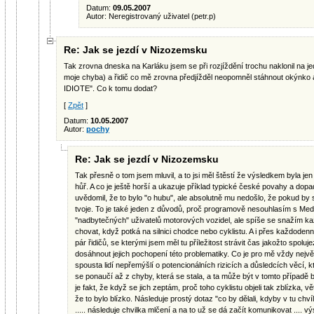
Datum:
09.05.2007
Autor: Neregistrovaný uživatel (petr.p)
Re: Jak se jezdí v Nizozemsku
Tak zrovna dneska na Karláku jsem se při rozjíždění trochu naklonil na je
moje chyba) a řidič co mě zrovna předjížděl neopomněl stáhnout okýnko a 
IDIOTE". Co k tomu dodat?
[
Zpět
]
Datum:
10.05.2007
Autor:
pochy
Re: Jak se jezdí v Nizozemsku
Tak přesně o tom jsem mluvil, a to jsi měl štěstí že výsledkem byla 
hůř. A co je ještě horší a ukazuje příklad typické české povahy a dopa
uvědomil, že to bylo "o hubu", ale absolutně mu nedošlo, že pokud by se
tvoje. To je také jeden z důvodů, proč programově nesouhlasím s Medvě
"nadbytečných" uživatelů motorových vozidel, ale spíše se snažím kaž
chovat, když potká na silnici chodce nebo cyklistu. A i přes každode
pár řidičů, se kterými jsem měl tu příležitost strávit čas jakožto spol
dosáhnout jejich pochopení této problematiky. Co je pro mě vždy nejv
spousta lidí nepřemýšlí o potencionálních rizicích a důsledcích věcí, kt
se ponaučí až z chyby, která se stala, a ta může být v tomto případě boh
je fakt, že když se jich zeptám, proč toho cyklistu objeli tak zblízka, 
že to bylo blízko. Následuje prostý dotaz "co by dělali, kdyby v tu chvíl
..... následuje chvilka mlčení a na to už se dá začít komunikovat .... v