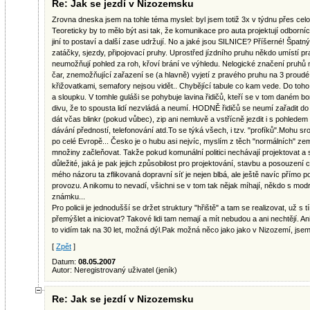
Re: Jak se jezdí v Nizozemsku
Zrovna dneska jsem na tohle téma myslel: byl jsem totiž 3x v týdnu přes celo
Teoreticky by to mělo být asi tak, že komunikace pro auta projektují odborníci,
jiní to postaví a další zase udržují. No a jaké jsou SILNICE? Příšerné! Šp
zatáčky, sjezdy, připojovací pruhy. Uprostřed jízdního pruhu někdo umístí pr
neumožňují pohled za roh, křoví brání ve výhledu. Nelogické značení pruhů n
čar, znemožňující zařazení se (a hlavně) vyjetí z pravého pruhu na 3 prou
křižovatkami, semafory nejsou vidět.. Chybějící tabule co kam vede. Do toho
a sloupku. V tomhle guláši se pohybuje lavina řidičů, kteří se v tom daném bo
divu, že to spousta lidí nezvládá a neumí. HODNĚ řidičů se neumí zařadit do 
dát včas blinkr (pokud vůbec), zip ani nemluvě a vstřícně jezdit i s pohled
dávání předností, telefonování atd.To se týká všech, i tzv. "profíků".Mohu s
po celé Evropě... Česko je o hubu asi nejvíc, myslím z těch "normálních" zemí
množiny začleňovat. Takže pokud komunální politici nechávají projektovat
důležité, jaká je pak jejich způsobilost pro projektování, stavbu a posouzení 
mého názoru ta zflikovaná dopravní síť je nejen blbá, ale ještě navíc přímo
provozu. A nikomu to nevadí, všichni se v tom tak nějak míhají, někdo s modr
známku...
Pro policii je jednodušší se držet struktury "hřiště" a tam se realizovat, už s t
přemýšlet a iniciovat? Takové lidi tam nemají a mít nebudou a ani nechtějí. A
to vidím tak na 30 let, možná dýl.Pak možná něco jako jako v Nizozemí, jsem
[
Zpět
]
Datum:
08.05.2007
Autor: Neregistrovaný uživatel (jeník)
Re: Jak se jezdí v Nizozemsku