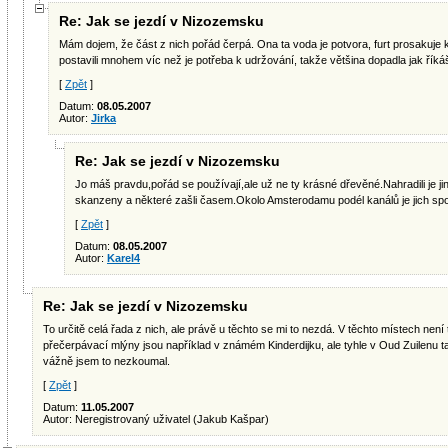
Re: Jak se jezdí v Nizozemsku
Mám dojem, že část z nich pořád čerpá. Ona ta voda je potvora, furt prosakuje 
postavili mnohem víc než je potřeba k udržování, takže většina dopadla jak říká
[
Zpět
]
Datum:
08.05.2007
Autor:
Jirka
Re: Jak se jezdí v Nizozemsku
Jo máš pravdu,pořád se používají,ale už ne ty krásné dřevěné.Nahradili je ji
skanzeny a některé zašli časem.Okolo Amsterodamu podél kanálů je jich sp
[
Zpět
]
Datum:
08.05.2007
Autor:
Karel4
Re: Jak se jezdí v Nizozemsku
To určitě celá řada z nich, ale právě u těchto se mi to nezdá. V těchto místech nen
přečerpávací mlýny jsou například v známém Kinderdijku, ale tyhle v Oud Zuilenu t
vážně jsem to nezkoumal.
[
Zpět
]
Datum:
11.05.2007
Autor: Neregistrovaný uživatel (Jakub Kašpar)