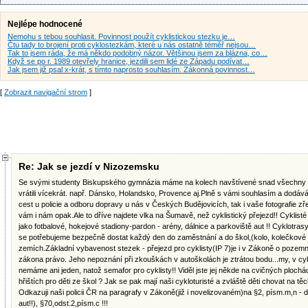
Nejlépe hodnocené
Nemohu s tebou souhlasit. Povinnost použít cyklistickou stezku je…
Čtu tady to brojení proti cyklostezkám, které u nás ostatně téměř nejsou…
Tak to jsem ráda, že má někdo podobný názor. Většinou jsem za blázna, co…
Když se po r. 1989 otevřely hranice, jezdili sem lidé ze Západu podívat…
Jak jsem již psal x-krát, s tímto naprosto souhlasím. Zákonná povinnost…
[
Zobrazit navigační strom
]
Re: Jak se jezdí v Nizozemsku
Se svými studenty Biskupského gymnázia máme na kolech navštívené snad všechny 
vrátili vícekrát. např. Dánsko, Holandsko, Provence aj.Plně s vámi souhlasím a dodáv
cest u policie a odboru dopravy u nás v Českých Budějovicích, tak i vaše fotografie z
vám i nám opak.Ale to dříve najdete vlka na Šumavě, než cyklistický přejezd!! Cyklisté 
jako fotbalové, hokejové stadiony-pardon - arény, dálnice a parkoviště aut !! Cyklotrasy 
se potřebujeme bezpečně dostat každý den do zaměstnání a do škol,(kolo, kolečkové br
zemích.Základní vybavenost stezek - přejezd pro cyklisty(IP 7)je i v Zákoně o poze
zákona právo. Jeho nepoznání při zkouškách v autoškolách je ztrátou bodu...my, v c
nemáme ani jeden, natož semafor pro cyklisty!! Viděl jste jej někde na cvičných ploch
hřištích pro děti ze škol ? Jak se pak mají naši cykloturisté a zvláště děti chovat na tě
Odkazuji naši policii ČR na paragrafy v Zákoně(již i novelizovaném)na §2, písm.m,n - dá
aut!!), §70,odst.2,písm.c !!!