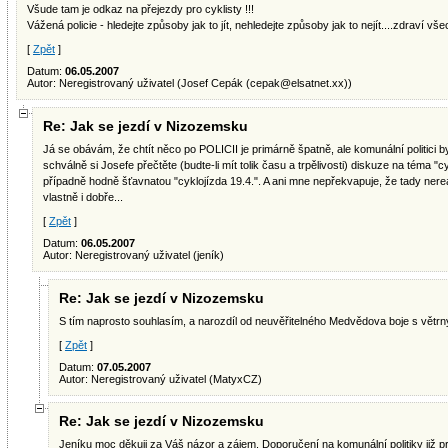
Všude tam je odkaz na přejezdy pro cyklisty !!!
Vážená policie - hledejte způsoby jak to jít, nehledejte způsoby jak to nejít....zdraví 
[
Zpět
]
Datum:
06.05.2007
Autor: Neregistrovaný uživatel (Josef Cepák (
cepak@elsatnet.xx
))
Re: Jak se jezdí v Nizozemsku
Já se obávám, že chtít něco po POLICII je primárně špatně, ale komunální politici b
schválně si Josefe přečtěte (budte-li mít tolik času a trpělivosti) diskuze na téma "c
případně hodně šťavnatou "cyklojízda 19.4.". A ani mne nepřekvapuje, že tady nereagu
vlastně i dobře...
[
Zpět
]
Datum:
06.05.2007
Autor: Neregistrovaný uživatel (jeník)
Re: Jak se jezdí v Nizozemsku
S tím naprosto souhlasím, a narozdíl od neuvěřitelného Medvědova boje s větrným
[
Zpět
]
Datum:
07.05.2007
Autor: Neregistrovaný uživatel (MatyxCZ)
Re: Jak se jezdí v Nizozemsku
Jeníku moc děkuji za Váš názor a zájem. Doporučení na komunální politiky již pro