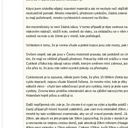
Kdysi jsem sháněla nějaký stavební materiál a tak mi nezbylo než objíždě
neskutečně pomalé. Mnoho retardérů, přednosti cyklistům, žádná zelená
tu mají požehnaně, mnoho rychlostních omezení na třicítku.
Ani meziměstsky to není žádná sláva. V tomto případě je lépe sednout na
vlakovém nádraží, složíš kolo, sedneš do vlaku, za skládačku se v něm n
sedneš na kolo a do 10min jsi v místě, kde potřebuješ.
Vzhledem k tomu, že je rovina všude a jediné kopce jsou zde mosty, pak 
Ovšem stejně, tak jak jsou v Česku motoristé prasata, tak podobně se cho
tím, že mají ve většině případů přednost. Pokud by měli mít srážku s moto
Cyklisté zřídka kdy dávají rukou vědět, kterým směrem míní zahnout, jez
vše přes to, že jsou zde velmi vysoké pokuty za přestupky.
Cyklostezek je tu spousta, někde jsem četla, že přes 15 000km (řekla by
cyklo dopravě, nejsou všude šťastně řešena. Je mnoho míst, kde je dík
odbočit vlevo - chybí tam odbočovací pruh pro cyklisty, který je jinde s
cyklisty. Zrovna letos probíha celonárodní akce na zjištění takovýchto pro
Holanďani hojně píšou a stěžují si.
Další nepříjemná věc zde je, že chcete-li si vyjet na výlet a bydlíte poblíž
častý případ při místní hustotě zalidnění), pak vám trvá minimálně 20km,
mnohé by tato vzdálenost znamenala, aby se už vracel pomalu domů. Já 
20km, ale abych se jimi projela tak 30km (upozorňuji, že jízda v dunách je
a nevracela se stejnou cestou domů, pak absolvuji 20km městem (Haag
40km mezi skleníky a 15km městem. Celkem 105km, kvůli 30km v přírodě.