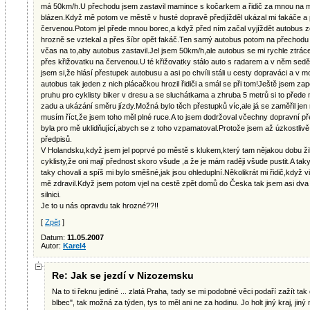
má 50km/h.U přechodu jsem zastavil mamince s kočarkem a řidič za mnou na mě 
blázen.Když mě potom ve městě v husté dopravě předjížděl ukázal mi fakáče a p
červenou.Potom jel přede mnou borec,a když před ním začal vyjíždět autobus ze
hrozně se vztekal a přes šíbr opět fakáč.Ten samý autobus potom na přechodu 
včas na to,aby autobus zastavil.Jel jsem 50km/h,ale autobus se mi rychle ztrácel.
přes křižovatku na červenou.U té křižovatky stálo auto s radarem a v něm seděl p
jsem si,že hlásí přestupek autobusu a asi po chvíli stáli u cesty dopraváci a v 
autobus tak jeden z nich plácačkou hrozil řidiči a smál se při tom!Ještě jsem z
pruhu pro cyklisty biker v dresu a se sluchátkama a zhruba 5 metrů si to přede 
zadu a ukázání směru jízdy.Možná bylo těch přestupků víc,ale já se zaměřil je
musím říct,že jsem toho měl plné ruce.A to jsem dodržoval včechny dopravní p
byla pro mě uklidňující,abych se z toho vzpamatoval.Protože jsem až úzkostlivě 
předpisů.
V Holandsku,když jsem jel poprvé po městě s klukem,který tam nějakou dobu žil
cyklisty,že oni mají přednost skoro všude ,a že je mám raději všude pustit.A taky 
taky chovali a spíš mi bylo směšné,jak jsou ohleduplní.Několikrát mi řidič,když v
mě zdravil.Když jsem potom vjel na cestě zpět domů do Česka tak jsem asi dva d
silnici.
Je to u nás opravdu tak hrozné??!!
[
Zpět
]
Datum:
11.05.2007
Autor:
Karel4
Re: Jak se jezdí v Nizozemsku
Na to ti řeknu jediné ... zlatá Praha, tady se mi podobné věci podaří zažít 
blbec", tak možná za týden, tys to měl ani ne za hodinu. Jo holt jiný kraj, jiný