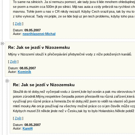
To same na silnicich. Ja si nemuzu pomoct, ale tady jsou ti lide mnohem ohleduplnejs
se psem a musim cca 500m jit po silnici. Miji nas auta a vzdy pribrzdi na rychlost c
mavnou. Tohle jsem u nas v CR nikdy nezazil. Kdyby Cech srazil psa, tak by mu to 
z toho vykecal. Tady mi prijde, ze se lide boji uz jen tech problemu, kdyby toho psa s
[
Zpět
]
Datum:
09.05.2007
Autor:
neprihlasenej-Michal
Re: Jak se jezdí v Nizozemsku
Mlýny v Nizozemí slouží k přečerpávání přebytečné vody z níže položených kanálů.
[
Zpět
]
Datum:
08.05.2007
Autor:
Kominík
Re: Jak se jezdí v Nizozemsku
Sloužili do té doby,než vyčerpali vodu z území,kde byl oceán a pak mu obrovskou h
potom zúrodnili.Mlýny,respektive čerpadla potom přestavěli na různá zařízení,která
využívají pro různé práce a řemesla.Do té doby,něž jsem to viděl na vlastní oči,jse
mletí mouky.Ale oni je používají na všechny možné práce co si jen člověk může v
Kdybych musel žít někde jinde než v Česku,tak by to bylo Holandsko.Někde poblíž
[
Zpět
]
Datum:
08.05.2007
Autor:
Karel4