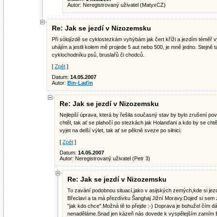
Autor: Neregistrovaný uživatel (MatyxCZ)
Re: Jak se jezdí v Nizozemsku
Při sólojízdě se cyklostezkám vyhýbám jak čert kříži a jezdím téměř v
uhájím a jestli kolem mě projede 5 aut nebo 500, je mně jedno. Stejně ta
cyklochodníku psů, bruslařů či chodců.
[
Zpět
]
Datum:
14.05.2007
Autor:
Bin-Laďin
Re: Jak se jezdí v Nizozemsku
Nejlepší úprava, která by řešila současný stav by bylo zrušení pov
chtěl, tak ať se plahočí po stezkách jak Holanďani a kdo by se chtě
vyjet na delší výlet, tak ať se pěkně sveze po silnici.
[
Zpět
]
Datum:
14.05.2007
Autor: Neregistrovaný uživatel (Petr 3)
Re: Jak se jezdí v Nizozemsku
To zavání podobnou situací,jako v asijských zemých,kde si jez
Břeclavi a ta má přezdívku Šanghaj Jižní Moravy.Dojeď si sem z
"jak kdo chce".Možná tě to přejde :-) Doprava je bohužel čím dál
nenaděláme.Snad jen kázeň nás dovede k vyspělejším zamím E