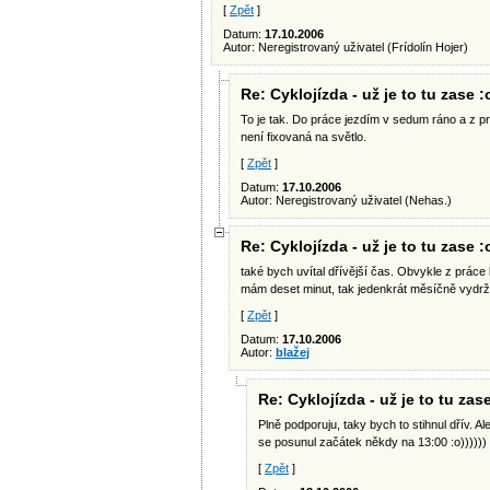
[
Zpět
]
Datum:
17.10.2006
Autor: Neregistrovaný uživatel (Frídolín Hojer)
Re: Cyklojízda - už je to tu zase :o
To je tak. Do práce jezdím v sedum ráno a z pr
není fixovaná na světlo.
[
Zpět
]
Datum:
17.10.2006
Autor: Neregistrovaný uživatel (Nehas.)
Re: Cyklojízda - už je to tu zase :o
také bych uvítal dřívější čas. Obvykle z práce 
mám deset minut, tak jedenkrát měsíčně vydrž
[
Zpět
]
Datum:
17.10.2006
Autor:
blažej
Re: Cyklojízda - už je to tu zase
Plně podporuju, taky bych to stihnul dřív. 
se posunul začátek někdy na 13:00 :o))))))
[
Zpět
]