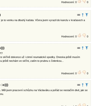
Hodnocení: 0
0
)
ž je to venku na dlouhý kaťata. Včera jsem vyrazil do kanclu v kraťasech a
Hodnocení: 0
0
)))
?!?
a ze skříně dokonce už i zimní reumatické spodky. Dneska ještě musím
ku ještě nechám ve skříni, zatím to prubnu s čelenkou...
Hodnocení: 0
0
 :o)))
. Měl jsem pracovní schůzku na Václaváku a pořád se nestačím divit, jak se
anu.