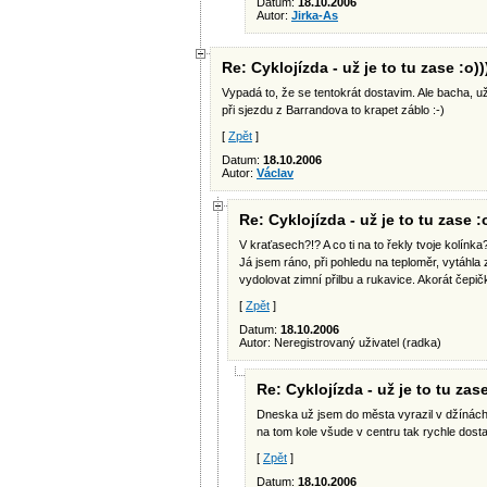
Datum:
18.10.2006
Autor:
Jirka-As
Re: Cyklojízda - už je to tu zase :o))
Vypadá to, že se tentokrát dostavim. Ale bacha, u
při sjezdu z Barrandova to krapet záblo :-)
[
Zpět
]
Datum:
18.10.2006
Autor:
Václav
Re: Cyklojízda - už je to tu zase :o
V kraťasech?!? A co ti na to řekly tvoje kolínka
Já jsem ráno, při pohledu na teploměr, vytáhl
vydolovat zimní přilbu a rukavice. Akorát čepič
[
Zpět
]
Datum:
18.10.2006
Autor: Neregistrovaný uživatel (radka)
Re: Cyklojízda - už je to tu zase
Dneska už jsem do města vyrazil v džínách
na tom kole všude v centru tak rychle dost
[
Zpět
]
Datum:
18.10.2006