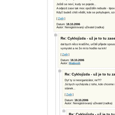
Ještě se neví, kudy se pojede...
A odjezd zase tak moc opožděn nebude - tipova
Když budeš chtít vědět, kde se pohybujem, ozv
[
Zpět
]
Datum:
18.10.2006
Autor: Neregistrovaný uživatel (radka)
Re: Cyklojízda - už je to tu zase
dal bych něco kratšího, určitě přijede spou
vymyslet a ne že mi to hodíte na krk!
[
Zpět
]
Datum:
18.10.2006
Autor:
Hrabosh
Re: Cyklojízda - už je to tu z
Dyť ty si neorganizátor, ne?!?
Já bych vycházela z toho, kde chceme sko
stánek...
[
Zpět
]
Datum:
18.10.2006
Autor: Neregistrovaný uživatel (radka)
Re: Cyklojízda - už je to tu