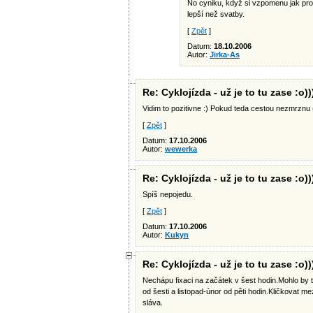
No cyniku, když si vzpomenu jak prob
lepší než svatby.
[
Zpět
]
Datum:
18.10.2006
Autor:
Jirka-As
Re: Cyklojízda - už je to tu zase :o))
Vidim to pozitivne :) Pokud teda cestou nezmrznu 
[
Zpět
]
Datum:
17.10.2006
Autor:
wewerka
Re: Cyklojízda - už je to tu zase :o))
Spíš nepojedu.
[
Zpět
]
Datum:
17.10.2006
Autor:
Kukyn
Re: Cyklojízda - už je to tu zase :o))
Nechápu fixaci na začátek v šest hodin.Mohlo by to
od šesti a listopad-únor od pěti hodin.Kličkovat me
sláva.