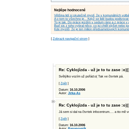
Nejlépe hodnocené
Většina lidí si skutečně myslí, že v komunálních vol
A o tom to všechno je... Když se lidé budou podivova
To je tak. Do práce jezdím v sedum ráno a z práce v
Buď sis z toho vybral něco, co jsi chtěl slyšet nebo 
Kde myslíš, že je ten milion předsametovejch komuni
[
Zobrazit navigační strom
]
Re: Cyklojízda - už je to tu zase :o))
Světýlko vozím už pořád:o( Tak ve čtvrtek pá.
[
Zpět
]
Datum:
16.10.2006
Autor:
Jirka-As
Re: Cyklojízda - už je to tu zase :o))
Já sem si dal na čtvrtek infocentrum..... a tto mě 
[
Zpět
]
Datum:
16.10.2006
Autor:
Bananovník