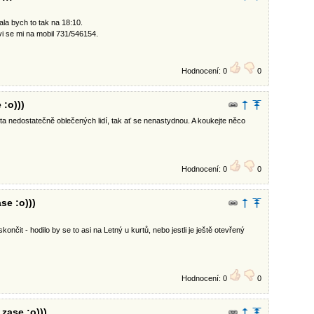
la bych to tak na 18:10.
i se mi na mobil 731/546154.
Hodnocení: 0
0
 :o)))
sta nedostatečně oblečených lidí, tak ať se nenastydnou. A koukejte něco
Hodnocení: 0
0
ase :o)))
nčit - hodilo by se to asi na Letný u kurtů, nebo jestli je ještě otevřený
Hodnocení: 0
0
 zase :o)))