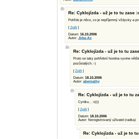
Re: Cyklojízda - už je to tu zase :o
Pohřeb je něco, co je nepříjemný vždycky a pro 
[
Zpět
]
Datum:
16.10.2006
Autor:
Jirka-As
Re: Cyklojízda - už je to tu zase
Proto se taky pohřební hostina vyvine větš
pozůstalých.:-)
[
Zpět
]
Datum:
18.10.2006
Autor:
abernathy
Re: Cyklojízda - už je to tu z
Cyniku... :o)))
[
Zpět
]
Datum:
18.10.2006
Autor: Neregistrovaný uživatel (radka)
Re: Cyklojízda - už je to tu