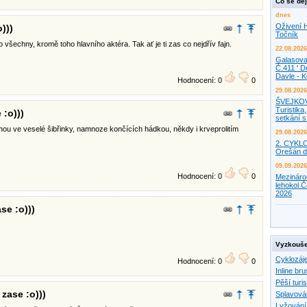
Co se děj
dnes
Oživení H
)))
Točník
všechny, kromě toho hlavního aktéra. Tak ať je ti zas co nejdřív fajn.
22.08.2026
Galasova
Č.411 ' D
Davle - 
Hodnocení: 0
0
29.08.2026
ŠVEJKO
Turistika,
 :o)))
setkání 
inou ve veselé šibřinky, namnoze končících hádkou, někdy i krveprolitím
29.08.2026
2. CYKL
Orešán d
09.09.2026
Hodnocení: 0
0
Mezináro
lehokol Č
2026
ase :o)))
Vyzkouše
Cyklozáj
Hodnocení: 0
0
Inline bru
Pěší turis
 zase :o)))
Splavová
Lyžování