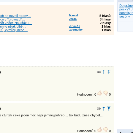
Do práce
pěšky? J
benefity p
bách se nevolí strany…
Marcel
5 hlasů
sezóny
t co v "provozu"…
Jarda
3 hlasy
 pět večer. Na Jiřáku…
2 hlasy
jsem to nějak blbě…
Jirka-As
1 hlas
stů, vymřeli, nebo…
abernathy
1 hlas
)
Hodnocení: 0
0
)
ve čtvrtek čeká jeden moc nepříjemnej pohřeb.... tak budu zase chybět.....
Hodnocení: 0
0