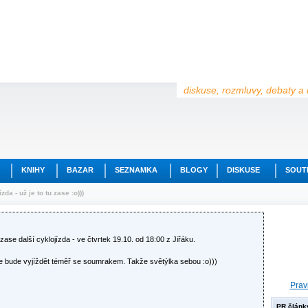
diskuse, rozmluvy, debaty a 
KNIHY
BAZAR
SEZNAMKA
BLOGY
DISKUSE
SOUT
zda - už je to tu zase :o)))
zase další cyklojízda - ve čtvrtek 19.10. od 18:00 z Jiřáku.
 se bude vyjíždět téměř se soumrakem. Takže světýlka sebou :o)))
Prav
PR článk