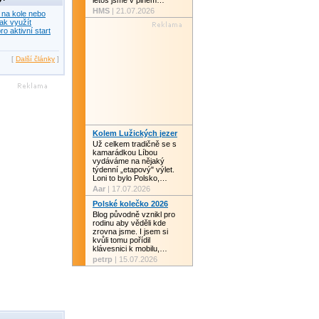
letos jsme v plném…
HMS
| 21.07.2026
 na kole nebo
ak využít
ro aktivní start
[
Další články
]
Kolem Lužických jezer
Už celkem tradičně se s
kamarádkou Líbou
vydáváme na nějaký
týdenní „etapový" výlet.
Loni to bylo Polsko,…
Aar
| 17.07.2026
Polské kolečko 2026
Blog původně vznikl pro
rodinu aby věděli kde
zrovna jsme. I jsem si
kvůli tomu pořídil
klávesnici k mobilu,…
petrp
| 15.07.2026