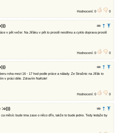
Hodnocení: 0
0
)))
áce v pět večer. Na Jiřáku v pět to prostě nestihnu a cyklo doprava prostě
Hodnocení: 0
0
)))
beru roha mezi 16 - 17 hod podle práce a nálady. Ze Strašnic na Jiřák to
ím v práci déle. Zdravím NaKole!
Hodnocení: 0
0
 :o)))
Ale za měsíc bude tma zase o něco dřív, takže to bude jedno. Tedy ledaže by