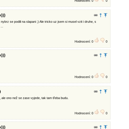
Hodnocení: 0
0
)))
 nybrz se podili na slapani ;) Ale tricko uz jsem si musel vzit i druhe, s
...
Hodnocení: 0
0
)))
Hodnocení: 0
0
)
, ale ono než se zase vyjede, tak tam třeba budu.
Hodnocení: 0
0
)))