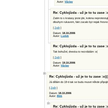
Autor:
Václav
Re: Cyklojízda - už je to tu zase :o
Zatim to s kratasy jeste jde, kolena neprotestuji
dlouhym rukavem, fakt zacalo byt nejak fresno 
[
Zpět
]
Datum:
18.10.2006
Autor:
Ludek
Re: Cyklojízda - už je to tu zase :o
Tak bohužel, dneska to nezvládám :o(
[
Zpět
]
Datum:
19.10.2006
Autor:
Václav
Re: Cyklojízda - už je to tu zase :o))
Já dělám do 18-ti tak se budu muset někde připojit
[
Zpět
]
Datum:
18.10.2006
Autor:
Bbb
Re: Cyklojízda - už je to tu zase :o