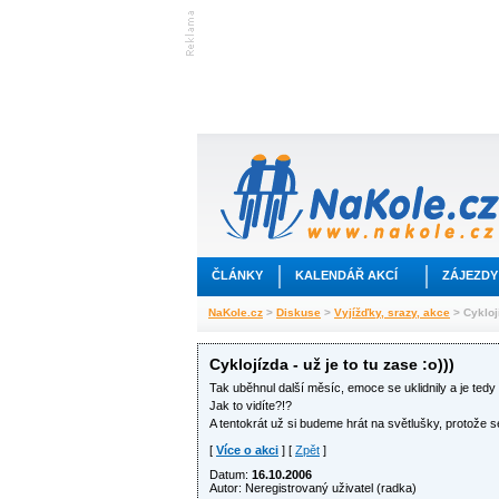
ČLÁNKY
KALENDÁŘ AKCÍ
ZÁJEZDY
NaKole.cz
>
Diskuse
>
Vyjížďky, srazy, akce
> Cyklojí
Cyklojízda - už je to tu zase :o)))
Tak uběhnul další měsíc, emoce se uklidnily a je tedy 
Jak to vidíte?!?
A tentokrát už si budeme hrát na světlušky, protože
[
Více o akci
] [
Zpět
]
Datum:
16.10.2006
Autor: Neregistrovaný uživatel (radka)