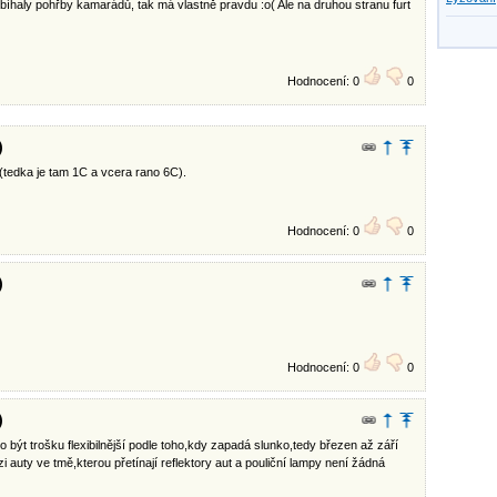
íhaly pohřby kamarádů, tak má vlastně pravdu :o( Ale na druhou stranu furt
Hodnocení: 0
0
)
(tedka je tam 1C a vcera rano 6C).
Hodnocení: 0
0
)
Hodnocení: 0
0
)
 být trošku flexibilnější podle toho,kdy zapadá slunko,tedy březen až září
zi auty ve tmě,kterou přetínají reflektory aut a pouliční lampy není žádná