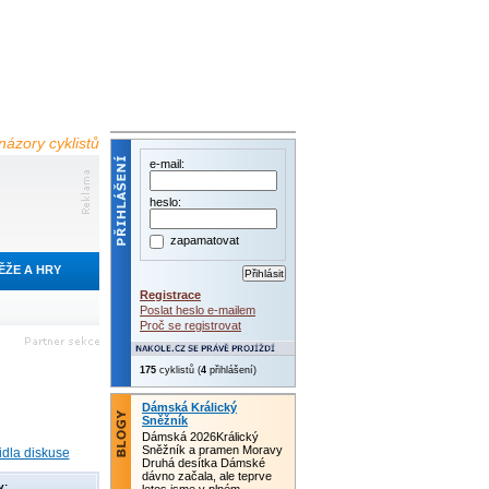
názory cyklistů
e-mail:
heslo:
zapamatovat
ĚŽE A HRY
Registrace
Poslat heslo e-mailem
Proč se registrovat
181
cyklistů (
5
přihlášených)
Dámská Králický
Sněžník
Dámská 2026Králický
Sněžník a pramen Moravy
idla diskuse
Druhá desítka Dámské
dávno začala, ale teprve
y: