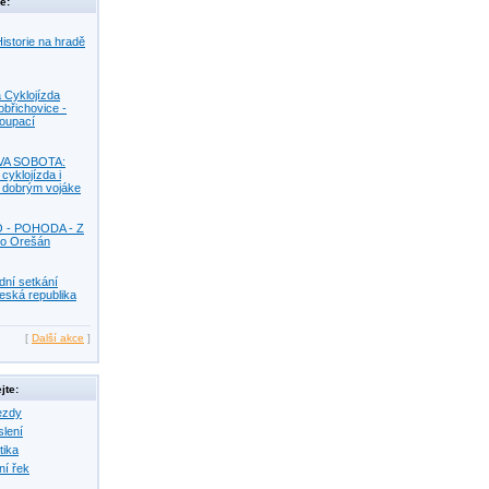
e:
istorie na hradě
 Cyklojízda
obřichovice -
Koupací
VA SOBOTA:
 cyklojízda i
s dobrým vojáke
O - POHODA - Z
o Orešán
dní setkání
eská republika
[
Další akce
]
jte:
ezdy
slení
tika
ní řek