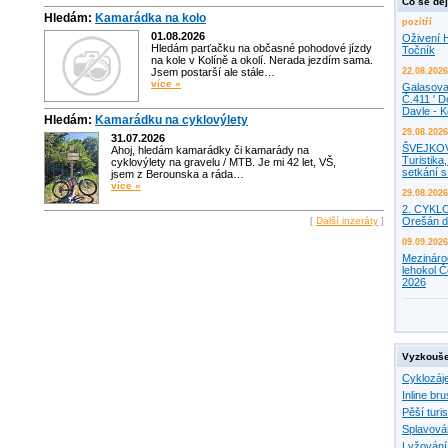
Co se děj
Hledám:
Kamarádka na kolo
pozítří
01.08.2026
Oživení H
Hledám parťačku na občasné pohodové jízdy
Točník
na kole v Kolíně a okolí. Nerada jezdím sama.
Jsem postarší ale stále…
22.08.2026
více »
Galasova
Č.411 ' D
Davle - 
Hledám:
Kamarádku na cyklovýlety
29.08.2026
31.07.2026
ŠVEJKO
Ahoj, hledám kamarádky či kamarády na
Turistika,
cyklovýlety na gravelu / MTB. Je mi 42 let, VŠ,
setkání 
jsem z Berounska a ráda…
více »
29.08.2026
2. CYKL
[
Další inzeráty
]
Orešán d
09.09.2026
Mezináro
lehokol Č
2026
Vyzkouše
Cyklozáj
Inline bru
Pěší turis
Splavová
Lyžování