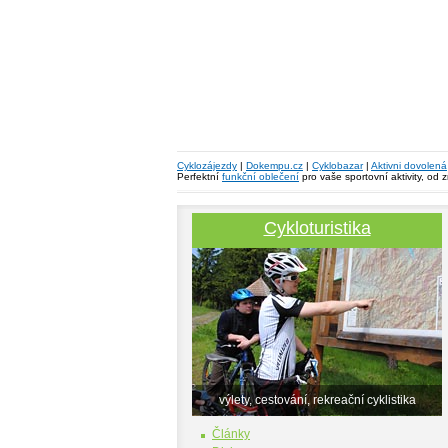
Cyklozájezdy
|
Dokempu.cz
|
Cyklobazar
|
Aktivni dovolená
Perfektní
funkční oblečení
pro vaše sportovní aktivity, od 
Cykloturistika
výlety, cestování, rekreační cyklistika
Články