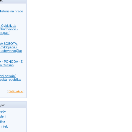
e:
istorie na hradě
 Cyklojízda
obřichovice -
Koupací
VA SOBOTA:
 cyklojízda i
s dobrým vojáke
O - POHODA - Z
o Orešán
dní setkání
eská republika
[
Další akce
]
jte:
ezdy
slení
tika
ní řek