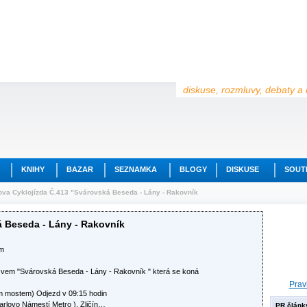
diskuse, rozmluvy, debaty a 
KNIHY
BAZAR
SEZNAMKA
BLOGY
DISKUSE
SOUT
va Cyklojízda Č.413 "Svárovská Beseda - Lány - Rakovník
á Beseda - Lány - Rakovník
em
zvem "Svárovská Beseda - Lány - Rakovník " která se koná
Prav
m mostem) Odjezd v 09:15 hodin
arlovo Námestí Metro ), Zličín…
PR článk