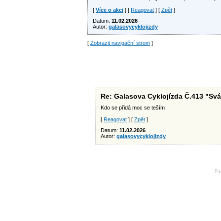
[
Více o akci
] [
Reagovat
] [
Zpět
]
Datum:
11.02.2026
Autor:
galasovycyklojizdy
[
Zobrazit navigační strom
]
Re: Galasova Cyklojízda Č.413 "Sv
Kdo se přidá moc se teším
[
Reagovat
] [
Zpět
]
Datum:
11.02.2026
Autor:
galasovycyklojizdy