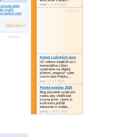
letos jsme v plném…
HMS
| 21.07.2026
 na kole nebo
ak využít
ro aktivní start
[
Další články
]
Kolem Lužických jezer
Už celkem tradičně se s
kamarádkou Líbou
vydáváme na nějaký
týdenní „etapový" výlet.
Loni to bylo Polsko,…
Aar
| 17.07.2026
Polské kolečko 2026
Blog původně vznikl pro
rodinu aby věděli kde
zrovna jsme. I jsem si
kvůli tomu pořídil
klávesnici k mobilu,…
petrp
| 15.07.2026