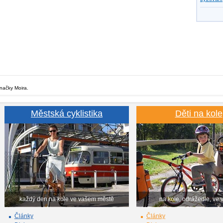
značky Moira.
Městská cyklistika
Děti na kole
každý den na kole ve vašem městě
na kole, odrážedle, ve 
Články
Články