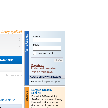
názory cyklistů
e-mail:
heslo:
zapamatovat
ĚŽE A HRY
Registrace
Poslat heslo e-mailem
Proč se registrovat
336
cyklistů (
8
přihlášených)
Dámská Králický
Sněžník
Dámská 2026Králický
Sněžník a pramen Moravy
idla diskuse
Druhá desítka Dámské
dávno začala, ale teprve
y: