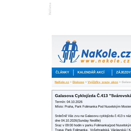
ČLÁNKY
KALENDÁŘ AKCÍ
ZÁJEZDY
NaKole.cz
>
Diskuse
>
Vyjížďky, srazy, akce
> Galaso
Galasova Cyklojízda Č.413 "Svárovsk
Termín: 04.10.2026
Místo: Praha, Park Folimanka Pod Nuselským Most
Srdečně Vás zvu na Galasovu cyklojízdu č.413 s ná
dne 04.10.2026(Sunday Neděle)
Sraz v 09:00 hodin v parku Folimanka(pod Nuselský
Trasa: Park Folimanka , Vyšehradská, Václavská ( K