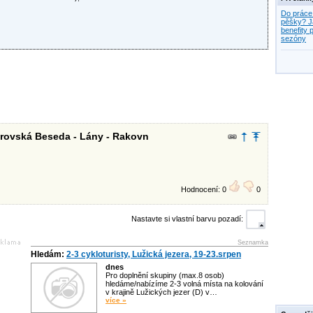
Do práce
pěšky? J
benefity p
sezóny
árovská Beseda - Lány - Rakovn
Hodnocení: 0
0
Nastavte si vlastní barvu pozadí:
Seznamka
Hledám:
2-3 cykloturisty, Lužická jezera, 19-23.srpen
dnes
Pro doplnění skupiny (max.8 osob)
hledáme/nabízíme 2-3 volná místa na kolování
v krajině Lužických jezer (D) v…
více »