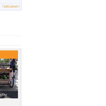
[
Další zájezdy
]
vozíku