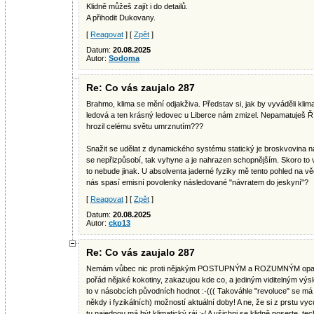
Klidně můžeš zajít i do detailů.
A přihodit Dukovany.
[
Reagovat
] [
Zpět
]
Datum:
20.08.2025
Autor:
Sodoma
Re: Co vás zaujalo 287
Brahmo, klima se mění odjakživa. Představ si, jak by vyváděli klim
ledová a ten krásný ledovec u Liberce nám zmizel. Nepamatuješ Ří
hrozil celému světu umrznutím???
Snažit se udělat z dynamického systému statický je broskvovina na e
se nepřizpůsobí, tak vyhyne a je nahrazen schopnějším. Skoro to vy
to nebude jinak. U absolventa jaderné fyziky mě tento pohled na věc 
nás spasí emisní povolenky následované "návratem do jeskyní"?
[
Reagovat
] [
Zpět
]
Datum:
20.08.2025
Autor:
ckp13
Re: Co vás zaujalo 287
Nemám vůbec nic proti nějakým POSTUPNÝM a ROZUMNÝM opatřen
pořád nějaké kokotiny, zakazujou kde co, a jediným viditelným vý
to v násobcích původních hodnot :-((( Takováhle "revoluce" se má
někdy i fyzikálních) možností aktuální doby! A ne, že si z prstu v
tu najednou má být klimatický ráj :-/ A všichni se klidně poserte, te