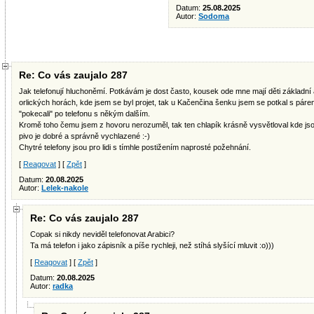
Datum:
25.08.2025
Autor:
Sodoma
Re: Co vás zaujalo 287
Jak telefonují hluchoněmí. Potkávám je dost často, kousek ode mne mají děti základní 
orlických horách, kde jsem se byl projet, tak u Kačenčina šenku jsem se potkal s páre
"pokecali" po telefonu s někým dalším.
Kromě toho čemu jsem z hovoru nerozuměl, tak ten chlapík krásně vysvětloval kde jsou,
pivo je dobré a správně vychlazené :-)
Chytré telefony jsou pro lidi s tímhle postižením naprosté požehnání.
[
Reagovat
] [
Zpět
]
Datum:
20.08.2025
Autor:
Lelek-nakole
Re: Co vás zaujalo 287
Copak si nikdy neviděl telefonovat Arabici?
Ta má telefon i jako zápisník a píše rychleji, než stíhá slyšící mluvit :o)))
[
Reagovat
] [
Zpět
]
Datum:
20.08.2025
Autor:
radka