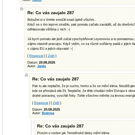
Re: Co vás zaujalo 287
Bohužel si s tímhle smočili snad úplně všichni...
Když se s tím teprve strašilo, pak pomalu začalo zavádět, až do dnešních
odhlasovala většina z nich :-(
Já bych pomalu ale jistě začal zpochybňovat Leyenovou a tu pomatenou su
zájmu vlastně pracujou. Když vidím, co za různé sviňárny padá z jejich h
v zájmu EU a jejích obyvatel :-(
[
Reagovat
] [
Zpět
]
Datum:
20.08.2025
Autor:
Jarda
Re: Co vás zaujalo 287
Pak tu ale neplačte, že je sucho, horko a že se mění klima. Nestěžujte
kde se přestává dát žít. Neplačte, že tihle chudáci mění Evropu k ob
drahé potraviny, vyschlé řeky. Tohle všechno měníte za levnou energii
[
Reagovat
] [
Zpět
]
Datum:
20.08.2025
Autor:
Brahma
Re: Co vás zaujalo 287
Prosím o rozbor jak Temelínské bloky mění klima.