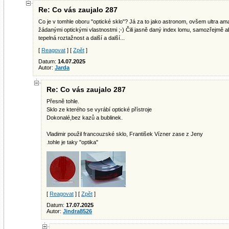
Re: Co vás zaujalo 287
Co je v tomhle oboru "optické sklo"? Já za to jako astronom, ovšem ultra ama
žádanými optickými vlastnostmi ;-) Čili jasně daný index lomu, samozřejmě ab
tepelná roztažnost a další a další...
[
Reagovat
] [
Zpět
]
Datum:
14.07.2025
Autor:
Jarda
Re: Co vás zaujalo 287
Přesně tohle.
Sklo ze kterého se vyrábí optické přístroje
Dokonalé,bez kazů a bublinek.
Vladimir použil francouzské sklo, František Vízner zase z Jeny
.tohle je taky "optika"
[
Reagovat
] [
Zpět
]
Datum:
17.07.2025
Autor:
Jindra8526