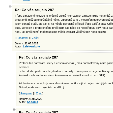
Re: Co vás zaujalo 287
Třeba u placené televize to je úplně stejné hromadu let a nikdo nikdo nenamítá
programů. můžou to průběžně měnit. Obdobné to je u mobilních datových služ
lidem bohatě stačí, ale pak si na měsíc dovolené prřiplatí třeba další 2 giga. Urč
auta. Je to jen o preferencích, proč platit zas něco co nepotřebuju celý rok a p
hodí, tak proč nemít možnost si na měsíc zaplatit větší výkon nebo dojezd.
[
Reagovat
] [
Zpět
]
Datum:
21.08.2025
Autor:
Lelek-nakole
Re: Co vás zaujalo 287
Protože ten hardware, který s časem odchází, máš namontovány a tím pádem
nechceš.
Jeho údržba padá na tebe, dost možná i když ho nepoužíváš (jednotka vyho
kontrolka a hurá do servisu - kontrolováno minimálně na každém STK).
Až budeme v bodě, kdy auta vlastní automobilka a já si ho jen půjčují jak taxí
Dokud je ale auto moje, tak ne, děkuju...
[
Reagovat
] [
Zpět
]
Datum:
21.08.2025
Autor:
Sodoma
Re: Co vás zaujalo 287