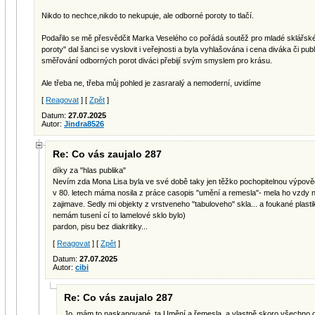
Nikdo to nechce,nikdo to nekupuje, ale odborné poroty to tlačí.
Podařilo se mě přesvědčit Marka Veselého co pořádá soutěž pro mladé sklářsk
poroty" dal šanci se vyslovit i veřejnosti a byla vyhlašována i cena diváka či publ
směřování odborných porot diváci přebijí svým smyslem pro krásu.
Ale třeba ne, třeba můj pohled je zasraralý a nemoderní, uvidíme
[
Reagovat
] [
Zpět
]
Datum:
27.07.2025
Autor:
Jindra8526
Re: Co vás zaujalo 287
díky za "hlas publika"
Nevím zda Mona Lisa byla ve své době taky jen těžko pochopitelnou výpovědí 
v 80. letech máma nosila z práce casopis "umění a remesla"- mela ho vzdy n
zajimave. Sedly mi objekty z vrstveneho "tabuloveho" skla... a foukané plasti
nemám tusení cí to lamelové sklo bylo)
pardon, pisu bez diakritiky...
[
Reagovat
] [
Zpět
]
Datum:
27.07.2025
Autor:
cibi
Re: Co vás zaujalo 287
Jo, mám to naskanované, ta Umění a řemesla, a vlastně skoro všechno 