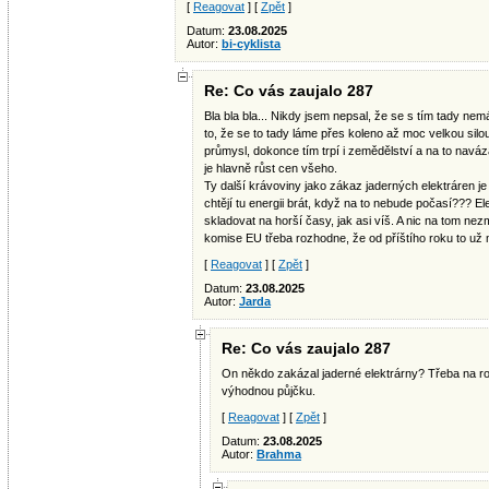
[
Reagovat
] [
Zpět
]
Datum:
23.08.2025
Autor:
bi-cyklista
Re: Co vás zaujalo 287
Bla bla bla... Nikdy jsem nepsal, že se s tím tady ne
to, že se to tady láme přes koleno až moc velkou silou.
průmysl, dokonce tím trpí i zemědělství a na to nav
je hlavně růst cen všeho.
Ty další krávoviny jako zákaz jaderných elektráren j
chtějí tu energii brát, když na to nebude počasí??? 
skladovat na horší časy, jak asi víš. A nic na tom ne
komise EU třeba rozhodne, že od příštího roku to už mu
[
Reagovat
] [
Zpět
]
Datum:
23.08.2025
Autor:
Jarda
Re: Co vás zaujalo 287
On někdo zakázal jaderné elektrárny? Třeba na 
výhodnou půjčku.
[
Reagovat
] [
Zpět
]
Datum:
23.08.2025
Autor:
Brahma