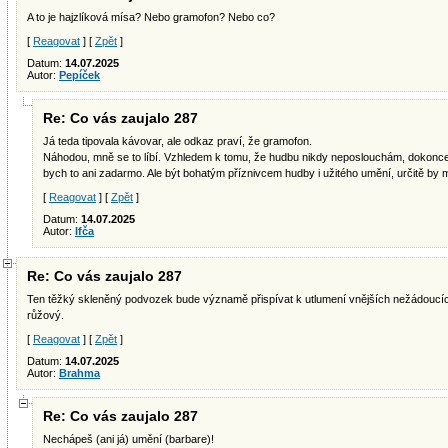
A to je hajzlíková mísa? Nebo gramofon? Nebo co?
[
Reagovat
] [
Zpět
]
Datum:
14.07.2025
Autor:
Pepíček
Re: Co vás zaujalo 287
Já teda tipovala kávovar, ale odkaz praví, že gramofon.
Náhodou, mně se to líbí. Vzhledem k tomu, že hudbu nikdy neposlouchám, dokonce 
bych to ani zadarmo. Ale být bohatým příznivcem hudby i užitého umění, určitě by m
[
Reagovat
] [
Zpět
]
Datum:
14.07.2025
Autor:
Ifča
Re: Co vás zaujalo 287
Ten těžký skleněný podvozek bude významě přispívat k utlumení vnějších nežádoucíc
růžový.
[
Reagovat
] [
Zpět
]
Datum:
14.07.2025
Autor:
Brahma
Re: Co vás zaujalo 287
Nechápeš (ani já) umění (barbare)!