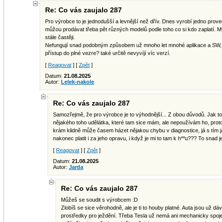
Re: Co vás zaujalo 287
Pro výrobce to je jednodušší a levnější než dřív. Dnes vyrobí jedno prove
můžou prodávat třeba pět různých modelů podle toho co si kdo zaplatí. 
stále častěji.
Nefungují snad podobným způsobem už mnoho let mnohé aplikace a SW, 
přístup do plné vezre? také určitě nevyvíjí víc verzí.
[
Reagovat
] [
Zpět
]
Datum:
21.08.2025
Autor:
Lelek-nakole
Re: Co vás zaujalo 287
Samozřejmě, že pro výrobce je to výhodnější... Z obou důvodů. Jak t
nějakého toho udělátka, které tam sice mám, ale nepoužívám ho, proto
krám klidně může časem házet nějakou chybu v diagnostice, já s tím ja
nakonec platit i za jeho opravu, i když je mi to tam k h**u??? To snad 
[
Reagovat
] [
Zpět
]
Datum:
21.08.2025
Autor:
Jarda
Re: Co vás zaujalo 287
Můžeš se soudit s výrobcem :D
Zlobíš se sice věrohodně, ale je ti to houby platné. Auta jsou už d
prostředky pro ježdění. Třeba Tesla už nemá ani mechanicky spoje