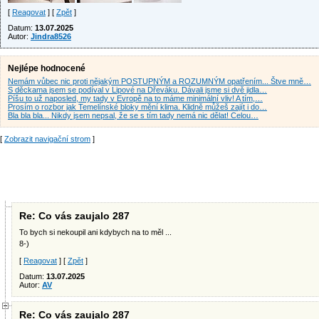
[
Reagovat
] [
Zpět
]
Datum:
13.07.2025
Autor:
Jindra8526
Nejlépe hodnocené
Nemám vůbec nic proti nějakým POSTUPNÝM a ROZUMNÝM opatřením... Štve mně…
S děckama jsem se podíval v Lipové na Dřeváku. Dávali jsme si dvě jidla…
Píšu to už naposled, my tady v Evropě na to máme minimální vliv! A tím,…
Prosím o rozbor jak Temelínské bloky mění klima. Klidně můžeš zajít i do…
Bla bla bla... Nikdy jsem nepsal, že se s tím tady nemá nic dělat! Celou…
[
Zobrazit navigační strom
]
Re: Co vás zaujalo 287
To bych si nekoupil ani kdybych na to měl ...
8-)
[
Reagovat
] [
Zpět
]
Datum:
13.07.2025
Autor:
AV
Re: Co vás zaujalo 287