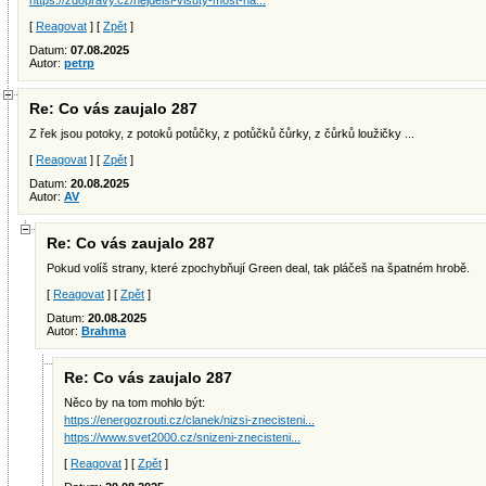
https://zdopravy.cz/nejdelsi-visuty-most-na...
[
Reagovat
] [
Zpět
]
Datum:
07.08.2025
Autor:
petrp
Re: Co vás zaujalo 287
Z řek jsou potoky, z potoků potůčky, z potůčků čůrky, z čůrků loužičky ...
[
Reagovat
] [
Zpět
]
Datum:
20.08.2025
Autor:
AV
Re: Co vás zaujalo 287
Pokud volíš strany, které zpochybňují Green deal, tak pláčeš na špatném hrobě.
[
Reagovat
] [
Zpět
]
Datum:
20.08.2025
Autor:
Brahma
Re: Co vás zaujalo 287
Něco by na tom mohlo být:
https://energozrouti.cz/clanek/nizsi-znecisteni...
https://www.svet2000.cz/snizeni-znecisteni...
[
Reagovat
] [
Zpět
]