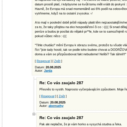
datum prostě platí, i kdybysme se kvůli tomu měli vrátit do jeskyní :
Havně, že Evropa má snad momentálně asi 6% podíl na celosvětový
vytrhneme, když na to ostatní zvysoka :-/
A to mají v poslední době ještě nápady platit těm nejzaostalejším/n
za to, že taky přejdou na eko hospodářství či co :-(((( Si snad děla
peníze a budou je posílat do nějaké pr**le, kde se to samozřejmě 
pokud vůbec něco :-(((
"Tihle chudáci" mění Evropu k obrazu svému, protože tu všude vlád
říct "jste tady hosté, tak se podle toho budete chovat a DODRŽ
doma a vám se přizpůsobovat fakt nebudeme! Nelíbí? Tak táhni!!!"
[
Reagovat
] [
Zpět
]
Datum:
20.08.2025
Autor:
Jarda
Re: Co vás zaujalo 287
Přesněs to vystih. Naprosto vyčerpávajícím způsobem. Moje ře
[
Reagovat
] [
Zpět
]
Datum:
20.08.2025
Autor:
abernathy
Re: Co vás zaujalo 287
Pak ale neplačte, že je vám horko a vysychá studna a řeka.