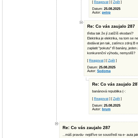
[
Reagovat
] [
Zpět
]
Datum:
25.08.2025
Autor:
petrp
Re: Co vás zaujalo 287
třeba tak že jí zatížíš ekodaní?
Elektrika je elektrika, na tom se
dodávat jen tak, zatímco zdroj B
zaplatit "pokutu" tři banány, jeden
konkurenční výhodu, nemyslíš?
[
Reagovat
] [
Zpět
]
Datum:
25.08.2025
Autor:
Sodoma
Re: Co vás zaujalo 28
banánová republika (-:
[
Reagovat
] [
Zpět
]
Datum:
25.08.2025
Autor:
brum
Re: Co vás zaujalo 287
...máš pravdu- nejdříve se soustředí na e- auta j