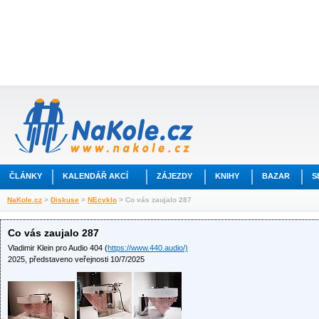
ČLÁNKY
KALENDÁŘ AKCÍ
ZÁJEZDY
KNIHY
BAZAR
S
NaKole.cz
>
Diskuse
>
NEcyklo
> Co vás zaujalo 287
Co vás zaujalo 287
Vladimir Klein pro Audio 404 (
https://www.440.audio/)
2025, představeno veřejnosti 10/7/2025