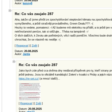
Datum:
20.08.2025
Autor:
kenny8
Re: Co vás zaujalo 287
Aha, takže už jsme přešli ze zpochybňování oteplování klimatu na zpochybňování 
vymyšleného, a ještě strašněji prováděného, Green Dealu??? :-(
Hezky to vedete, pomatenci :-/ Až budeme mít elektriku na příděl, a to ještě jen 
nekřesťanské peníze, tak si stěžujte... Třeba na lampárně :-/
O těch dalších, k životu ale potřebných, věcí radši pomlčím. Všechno bude dra
chrochtat, že se vlastně nic neděje :-(
[
Reagovat
] [
Zpět
]
Datum:
20.08.2025
Autor:
Jarda
Re: Co vás zaujalo 287
Jako bych zde před cca dvěma dny nedával příspěvek pro ty, kteří strany pro
ještě jednou. Jsou to oficiálně kandidující Zelení v koalici s Piráty a jejich ná
https://re-set.cz/
(a mnozí další)...
[
Reagovat
] [
Zpět
]
Datum:
20.08.2025
Autor:
ckp13