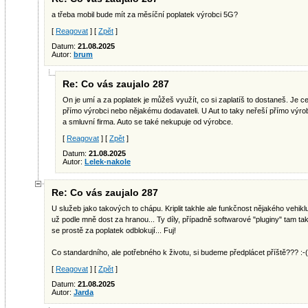
a třeba mobil bude mít za měsíční poplatek výrobci 5G?
[
Reagovat
] [
Zpět
]
Datum:
21.08.2025
Autor:
brum
Re: Co vás zaujalo 287
On je umí a za poplatek je můžeš využít, co si zaplatíš to dostaneš. Je cel
přímo výrobci nebo nějakému dodavateli. U Aut to taky neřeší přímo výrob
a smluvní firma. Auto se také nekupuje od výrobce.
[
Reagovat
] [
Zpět
]
Datum:
21.08.2025
Autor:
Lelek-nakole
Re: Co vás zaujalo 287
U služeb jako takových to chápu. Kriplit takhle ale funkčnost nějakého vehikl
už podle mně dost za hranou... Ty díly, případně softwarové "pluginy" tam t
se prostě za poplatek odblokují... Fuj!
Co standardního, ale potřebného k životu, si budeme předplácet příště??? :-(
[
Reagovat
] [
Zpět
]
Datum:
21.08.2025
Autor:
Jarda