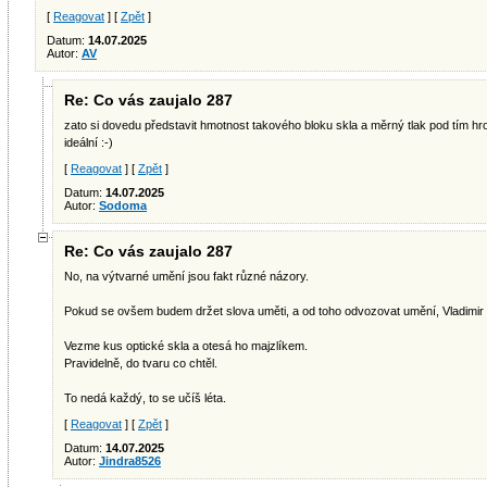
[
Reagovat
] [
Zpět
]
Datum:
14.07.2025
Autor:
AV
Re: Co vás zaujalo 287
zato si dovedu představit hmotnost takového bloku skla a měrný tlak pod tím hr
ideální :-)
[
Reagovat
] [
Zpět
]
Datum:
14.07.2025
Autor:
Sodoma
Re: Co vás zaujalo 287
No, na výtvarné umění jsou fakt různé názory.
Pokud se ovšem budem držet slova uměti, a od toho odvozovat umění, Vladimir 
Vezme kus optické skla a otesá ho majzlíkem.
Pravidelně, do tvaru co chtěl.
To nedá každý, to se učíš léta.
[
Reagovat
] [
Zpět
]
Datum:
14.07.2025
Autor:
Jindra8526