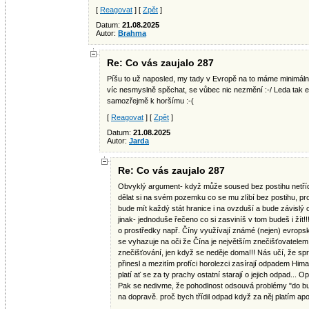
[
Reagovat
] [
Zpět
]
Datum:
21.08.2025
Autor:
Brahma
Re: Co vás zaujalo 287
Píšu to už naposled, my tady v Evropě na to máme minimální v
víc nesmyslně spěchat, se vůbec nic nezmění :-/ Leda tak 
samozřejmě k horšímu :-(
[
Reagovat
] [
Zpět
]
Datum:
21.08.2025
Autor:
Jarda
Re: Co vás zaujalo 287
Obvyklý argument- když může soused bez postihu netří
dělat si na svém pozemku co se mu zlíbí bez postihu, pro
bude mít každý stát hranice i na ovzduší a bude závislý 
jinak- jednoduše řečeno co si zasviníš v tom budeš i žít!!!
o prostředky např. Číny využívají známé (nejen) evropsk
se vyhazuje na oči že Čína je největším znečišťovatelem 
znečišťování, jen když se neděje doma!!! Nás učí, že spr
přinesl a mezitím profíci horolezci zasírají odpadem Hima
platí ať se za ty prachy ostatní starají o jejich odpad...
Pak se nedivme, že pohodlnost odsouvá problémy "do bu
na dopravě. proč bych třídil odpad když za něj platím ap