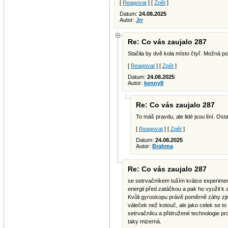
[
Reagovat
] [
Zpět
]
Datum:
24.08.2025
Autor:
Jrr
Re: Co vás zaujalo 287
Stačila by dvě kola místo čtyř. Možná p
[
Reagovat
] [
Zpět
]
Datum:
24.08.2025
Autor:
kenny8
Re: Co vás zaujalo 287
To máš pravdu, ale lidé jsou líní. Ost
[
Reagovat
] [
Zpět
]
Datum:
24.08.2025
Autor:
Brahma
Re: Co vás zaujalo 287
se setrvačníkem tuším krátce experimento
energii před zatáčkou a pak ho využil k a
Kvůli gyroskopu právě poměrně záhy zjist
váleček než kotouč, ale jako celek se to
setrvačníku a přidružené technologie pro
taky mizerná.