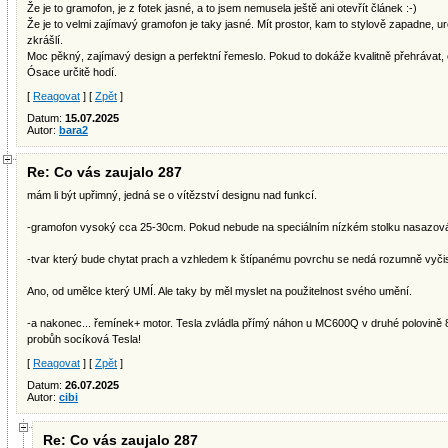
Že je to gramofon, je z fotek jasné, a to jsem nemusela ještě ani otevřít článek :-)
Že je to velmi zajímavý gramofon je taky jasné. Mít prostor, kam to stylově zapadne, urč
zkrášlí.
Moc pěkný, zajímavý design a perfektní řemeslo. Pokud to dokáže kvalitně přehrávat, c
Ósace určitě hodí.
[
Reagovat
] [
Zpět
]
Datum:
15.07.2025
Autor:
bara2
Re: Co vás zaujalo 287
mám li být upřimný, jedná se o vítězství designu nad funkcí.
-gramofon vysoký cca 25-30cm. Pokud nebude na speciálním nízkém stolku nasazová
-tvar který bude chytat prach a vzhledem k štípanému povrchu se nedá rozumně vyčist
Ano, od umělce který UMÍ. Ale taky by měl myslet na použitelnost svého umění.
-a nakonec... řemínek+ motor. Tesla zvládla přímý náhon u MC600Q v druhé polovině 80
probůh socíková Tesla!
[
Reagovat
] [
Zpět
]
Datum:
26.07.2025
Autor:
cibi
Re: Co vás zaujalo 287