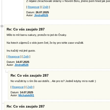
Z nějaké zkrachovalé sklárny v Novém Boru, jméno jsem hned jak js
[
Reagovat
] [
Zpět
]
Datum:
26.07.2025
Autor:
Jindra8526
Re: Co vás zaujalo 287
Mělo to mít barvu sakury, protože to jed do Ósaky.
Na fotech zájemců o sklo jsem četl, že by pro tohle zase vraždili.
Inu každý má jiné gusto.
[
Reagovat
] [
Zpět
]
Datum:
14.07.2025
Autor:
Jindra8526
Re: Co vás zaujalo 287
No vraždit by s tím šlo asi dobře... Ale pro to? Jedině kdyby mi to nutili :)
[
Reagovat
] [
Zpět
]
Datum:
14.07.2025
Autor:
Michalek001
Re: Co vás zaujalo 287