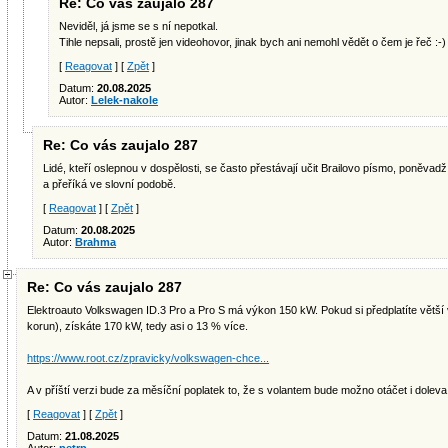
Re: Co vás zaujalo 287
Neviděl, já jsme se s ní nepotkal.
Tihle nepsali, prostě jen videohovor, jinak bych ani nemohl vědět o čem je řeč :-)
[
Reagovat
] [
Zpět
]
Datum:
20.08.2025
Autor:
Lelek-nakole
Re: Co vás zaujalo 287
Lidé, kteří oslepnou v dospělosti, se často přestávají učit Brailovo písmo, poněvad
a přeříká ve slovní podobě.
[
Reagovat
] [
Zpět
]
Datum:
20.08.2025
Autor:
Brahma
Re: Co vás zaujalo 287
Elektroauto Volkswagen ID.3 Pro a Pro S má výkon 150 kW. Pokud si předplatíte větší 
korun), získáte 170 kW, tedy asi o 13 % více.
https://www.root.cz/zpravicky/volkswagen-chce...
A v příští verzi bude za měsíční poplatek to, že s volantem bude možno otáčet i doleva.
[
Reagovat
] [
Zpět
]
Datum:
21.08.2025