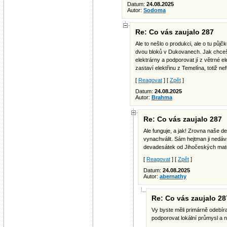
Datum:
24.08.2025
Autor:
Sodoma
Re: Co vás zaujalo 287
Ale to nešlo o produkci, ale o tu půj
dvou bloků v Dukovanech. Jak chceš 
elektrárny a podporovat jí z větrné e
zastaví elektřinu z Temelína, totiž ne
[
Reagovat
] [
Zpět
]
Datum:
24.08.2025
Autor:
Brahma
Re: Co vás zaujalo 287
Ale funguje, a jak! Zrovna naše d
vynachválit. Sám hejtman ji nedávn
devadesátek od Jihočeských mat
[
Reagovat
] [
Zpět
]
Datum:
24.08.2025
Autor:
abernathy
Re: Co vás zaujalo 28
Vy byste měli primárně odebíra
podporovat lokální průmysl a 