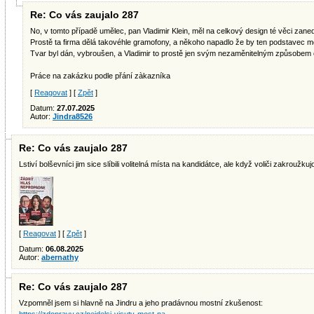
Re: Co vás zaujalo 287
No, v tomto případě umělec, pan Vladimir Klein, měl na celkový design té věci zaned
Prostě ta firma dělá takovéhle gramofony, a někoho napadlo že by ten podstavec mo
Tvar byl dán, vybroušen, a Vladimir to prostě jen svým nezaměnitelným způsobem o
Práce na zakázku podle přání zàkazníka
[
Reagovat
] [
Zpět
]
Datum:
27.07.2025
Autor:
Jindra8526
Re: Co vás zaujalo 287
Lstiví bolševníci jim sice slíbili volitelná místa na kandidátce, ale když voliči zakroužku
[
Reagovat
] [
Zpět
]
Datum:
06.08.2025
Autor:
abernathy
Re: Co vás zaujalo 287
Vzpomněl jsem si hlavně na Jindru a jeho pradávnou mostní zkušenost: