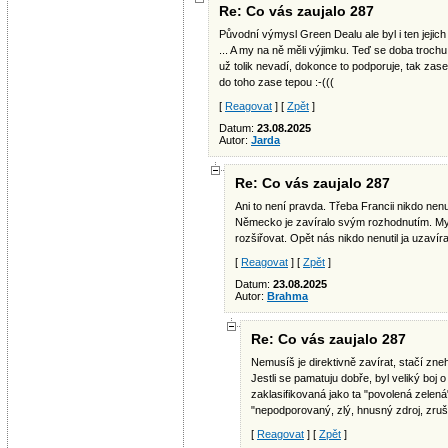
Re: Co vás zaujalo 287
Původní výmysl Green Dealu ale byl i ten jejic
... A my na ně měli výjimku. Teď se doba troch
už tolik nevadí, dokonce to podporuje, tak zas
do toho zase tepou :-(((
[
Reagovat
] [
Zpět
]
Datum:
23.08.2025
Autor:
Jarda
Re: Co vás zaujalo 287
Ani to není pravda. Třeba Francii nikdo nenut
Německo je zavíralo svým rozhodnutím. My j
rozšiřovat. Opět nás nikdo nenutil ja uzavír
[
Reagovat
] [
Zpět
]
Datum:
23.08.2025
Autor:
Brahma
Re: Co vás zaujalo 287
Nemusíš je direktivně zavírat, stačí zneh
Jestli se pamatuju dobře, byl veliký boj o 
zaklasifikovaná jako ta "povolená zelená
"nepodporovaný, zlý, hnusný zdroj, zruš
[
Reagovat
] [
Zpět
]