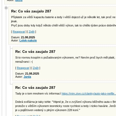
Autor:
petrp
Re: Co vás zaujalo 287
Příplatek za větší kapacitu baterie a tedy i větší dojezd už je několik let, tak proč n
jinak.
Pryč jsou doby kdy když někdo chtěl větší výkon, tak to chtělo týden práce dobréh
[
Reagovat
] [
Zpět
]
Datum:
21.08.2025
Autor:
Lelek-nakole
Re: Co vás zaujalo 287
Si to rovnou koupím s požadovaným výkonem, ne? Nevím proč bych měl platit, a
nenažranci :-(
[
Reagovat
] [
Zpět
]
Datum:
21.08.2025
Autor:
Jarda
Re: Co vás zaujalo 287
Tady je o tom mnohem víc informací
https://vtm.zive.cz/clanky/auto-jako-netflix..
Dobrá sviňárna je taky tohle: "Vtipné je, že o zvýšení výkonu běžného auta v Bri
protože s větším výkonem teoreticky roste rychlost a tedy i riziko havárie. Jenž
je u pojišťoven vedený s plným výkonem 228 koní."