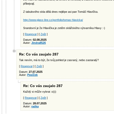
přibejvají.
Z tabulového skla dělá dnes nejlépe asi pan Tomáš Hlavička.
http://www.glass-line.cz/portfolio/tomas-hlavicka/
Srandovní je že Hlavička je zetěm sklářského výtvarníka Hlavy :-)
[
Reagovat
] [
Zpět
]
Datum:
02.08.2025
Autor:
Jindra8526
Re: Co vás zaujalo 287
Tak nevím, má to být, že tvůj pohled je zasraný, nebo zastaralý?
[
Reagovat
] [
Zpět
]
Datum:
27.07.2025
Autor:
Pepíček
Re: Co vás zaujalo 287
Každý si může vybrat :o)))
[
Reagovat
] [
Zpět
]
Datum:
28.07.2025
Autor:
radka