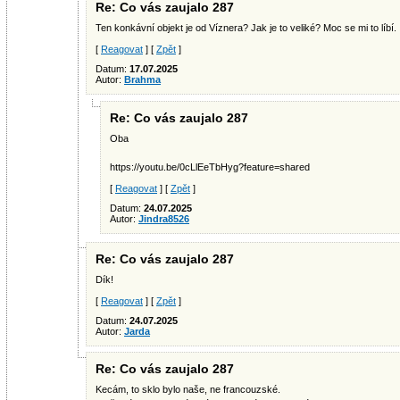
Re: Co vás zaujalo 287
Ten konkávní objekt je od Víznera? Jak je to veliké? Moc se mi to líbí.
[
Reagovat
] [
Zpět
]
Datum:
17.07.2025
Autor:
Brahma
Re: Co vás zaujalo 287
Oba
https://youtu.be/0cLlEeTbHyg?feature=shared
[
Reagovat
] [
Zpět
]
Datum:
24.07.2025
Autor:
Jindra8526
Re: Co vás zaujalo 287
Dík!
[
Reagovat
] [
Zpět
]
Datum:
24.07.2025
Autor:
Jarda
Re: Co vás zaujalo 287
Kecám, to sklo bylo naše, ne francouzské.