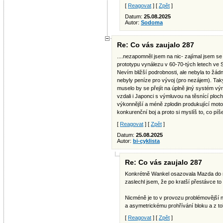
[
Reagovat
] [
Zpět
]
Datum:
25.08.2025
Autor:
Sodoma
Re: Co vás zaujalo 287
....nezapomněl jsem na nic- zajímal jsem se o
prototypu vynálezu v 60-70-tých letech ve S
Nevím bližší podrobnosti, ale nebyla to žád
nebyly peníze pro vývoj (pro nezájem). Tak
muselo by se přejít na úplně jiný systém v
vzdali i Japonci s výmluvou na těsnící ploch
výkonnější a méně zplodin produkující motor
konkurenční boj a proto si myslíš to, co píš
[
Reagovat
] [
Zpět
]
Datum:
25.08.2025
Autor:
bi-cyklista
Re: Co vás zaujalo 287
Konkrétně Wankel osazovala Mazda do 
zaslechl jsem, že po kratší přestávce t
Nicméně je to v provozu problémovější n
a asymetrickému prohřívání bloku a z to
[
Reagovat
] [
Zpět
]