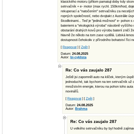
klasického motoru (přitom pamatuji doby kdy skon
setrvačník + e- motor (max rychl. 150km/hod, doj
rekuperací a "natočením" setrvačníku za necelýc
ropných společností, nebo dvojtakt z Austrálie úsp
škodlivinami... Teď je "jediná možnost" e- pohon s
bateriemi a "ekologická výroba" násobně vyššího m
obstarání drahých kovů pro výrobu baterií zničí ž
hlavně že někdo na tom zase vydělá. Lidská lenos
dostupnosti čehokoliv z přírodního bohatství říci ne
[
Reagovat
] [
Zpět
]
Datum:
24.08.2025
Autor:
bi-cyklista
Re: Co vás zaujalo 287
Ještě jsi zapomněl auto na klíček, kterým úspěš
jednoduché, tak bychom na ten setrvačník už d
množstvím energie, kterou na pohon toho auta p
novinářů.
[
Reagovat
] [
Zpět
]
Datum:
24.08.2025
Autor:
Brahma
Re: Co vás zaujalo 287
U velkého setrvačníku by byl hodně zajímav