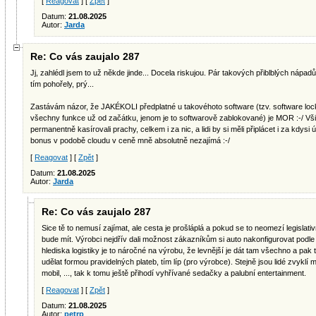
[
Reagovat
] [
Zpět
]
Datum:
21.08.2025
Autor:
Jarda
Re: Co vás zaujalo 287
Jj, zahlédl jsem to už někde jinde... Docela riskujou. Pár takových přiblblých nápadů
tím pohořely, prý...
Zastávám názor, že JAKÉKOLI předplatné u takovéhoto software (tzv. software loc
všechny funkce už od začátku, jenom je to softwarově zablokované) je MOR :-/ Vši
permanentně kasírovali prachy, celkem i za nic, a lidi by si měli připlácet i za kdysi
bonus v podobě cloudu v ceně mně absolutně nezajímá :-/
[
Reagovat
] [
Zpět
]
Datum:
21.08.2025
Autor:
Jarda
Re: Co vás zaujalo 287
Sice tě to nemusí zajímat, ale cesta je prošláplá a pokud se to neomezí legislativn
bude mít. Výrobci nejdřív dali možnost zákazníkům si auto nakonfigurovat podle s
hlediska logistiky je to náročné na výrobu, že levnější je dát tam všechno a pak 
udělat formou pravidelných plateb, tím líp (pro výrobce). Stejně jsou lidé zvyklí mě
mobil, ..., tak k tomu ještě přihodí vyhřívané sedačky a palubní entertainment.
[
Reagovat
] [
Zpět
]
Datum:
21.08.2025
Autor:
petrp