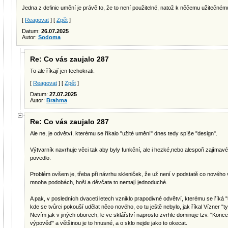
Jedna z definic umění je právě to, že to není použitelné, natož k něčemu užitečnému
[
Reagovat
] [
Zpět
]
Datum:
26.07.2025
Autor:
Sodoma
Re: Co vás zaujalo 287
To ale říkají jen techokrati.
[
Reagovat
] [
Zpět
]
Datum:
27.07.2025
Autor:
Brahma
Re: Co vás zaujalo 287
Ale ne, je odvětví, kterému se říkalo "užité umění" dnes tedy spíše "design".
Výtvarník navrhuje věci tak aby byly funkční, ale i hezké,nebo alespoň zajímav
povedlo.
Problém ovšem je, třeba při návrhu skleniček, že už není v podstatě co nového 
mnoha podobách, hoši a děvčata to nemají jednoduché.
A pak, v posledních dvaceti letech vzniklo prapodivné odvětví, kterému se říká 
kde se tvůrci pokouší udělat něco nového, co tu ještě nebylo, jak říkal Vízner "t
Nevím jak v jiných oborech, le ve sklářství naprosto zvrhle dominuje tzv. "Konc
výpověď" a většinou je to hnusné, a o sklo nejde jako to okecat.